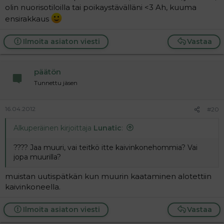
olin nuorisotiloilla tai poikaystävälläni <3 Ah, kuuma
ensirakkaus
Ilmoita asiaton viesti
Vastaa
päätön
Tunnettu jäsen
16.04.2012
#20
Alkuperäinen kirjoittaja
Lunatic
:
???? Jaa muuri, vai teitkö itte kaivinkonehommia? Vai
jopa muurilla?
muistan uutispätkän kun muurin kaataminen alotettiin
kaivinkoneella.
Ilmoita asiaton viesti
Vastaa