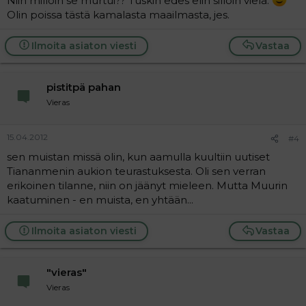
Niin milloin se murtui?? Tuskin edes elin silloin vielä.
Olin poissa tästä kamalasta maailmasta, jes.
Ilmoita asiaton viesti
Vastaa
pistitpä pahan
Vieras
15.04.2012
#4
sen muistan missä olin, kun aamulla kuultiin uutiset
Tiananmenin aukion teurastuksesta. Oli sen verran
erikoinen tilanne, niin on jäänyt mieleen. Mutta Muurin
kaatuminen - en muista, en yhtään...
Ilmoita asiaton viesti
Vastaa
"vieras"
Vieras