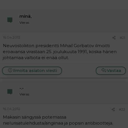
minä,
Vieras
16.04.2012
#21
Neuvostoliiton presidentti Mihail Gorbatov ilmoitti
eroavansa virastaan 25. joulukuuta 1991, koska hänen
johtamaa valtiota ei enää ollut.
Ilmoita asiaton viesti
Vastaa
-.-
Vieras
16.04.2012
#22
Makasin sängyssä potemassa
nielurisatulehdusta/angiinaa ja popsin antibiootteja.