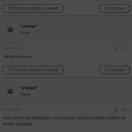
Ilmoita asiaton viesti
Vastaa
"vieras"
Vieras
16.04.2012
#23
Vedin käteen
Ilmoita asiaton viesti
Vastaa
"vieras"
Vieras
16.04.2012
#24
söin ja join ja kakkasin, luultavasti nousin tukea vasten ja
koitin kävellä..