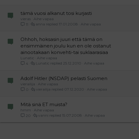
tämä vuosi alkanut tosi kurjasti
vieras
Aihe vapaa
anna
17.01.2008
Aihe vapaa
11
Ohhoh, hoksasin juuri että tämä on
ensimmäinen joulu kun en ole ostanut
ainootakaan konvehti-tai suklaarasiaa
Lunatic
Aihe vapaa
Lunatic
25.12.2010
Aihe vapaa
4
Adolf Hitler (NSDAP) pelasti Suomen
vierailija
Aihe vapaa
vierailija
07.12.2020
Aihe vapaa
0
Mitä sinä ET muista?
hmm
Aihe vapaa
vanni
15.07.2008
Aihe vapaa
20