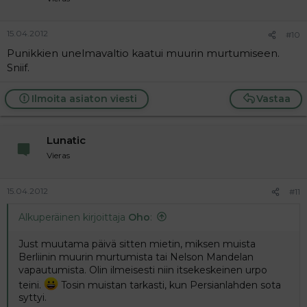
15.04.2012
#10
Punikkien unelmavaltio kaatui muurin murtumiseen.
Sniif.
Ilmoita asiaton viesti
Vastaa
Lunatic
Vieras
15.04.2012
#11
Alkuperäinen kirjoittaja
Oho
:
Just muutama päivä sitten mietin, miksen muista
Berliinin muurin murtumista tai Nelson Mandelan
vapautumista. Olin ilmeisesti niin itsekeskeinen urpo
teini.
Tosin muistan tarkasti, kun Persianlahden sota
syttyi.