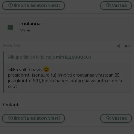
Ilmoita asiaton viesti
Vastaa
mulanna
Vieras
16.04.2012
#25
Alkuperäinen kirjoittaja
minä.;26080303
:
Mikä valtio hävis
presidentti (sensuroitu) ilmoitti eroavansa virastaan 25.
joulukuuta 1991, koska hänen johtamaa valtiota ei enää
ollut
Oolanti.
Ilmoita asiaton viesti
Vastaa