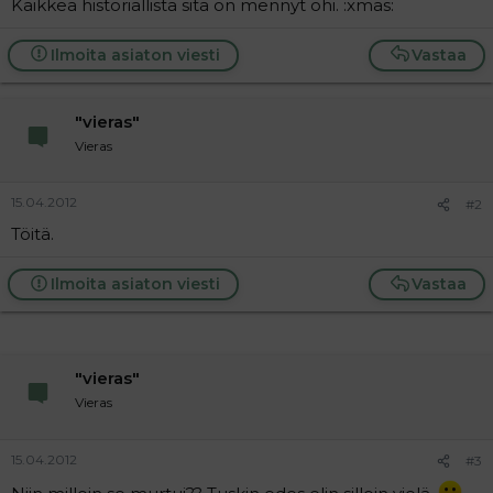
Kaikkea historiallista sitä on mennyt ohi. :xmas:
a
j
a
Ilmoita asiaton viesti
Vastaa
"vieras"
Vieras
15.04.2012
#2
Töitä.
Ilmoita asiaton viesti
Vastaa
"vieras"
Vieras
15.04.2012
#3