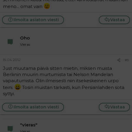
meno... omat vain
Ilmoita asiaton viesti
Vastaa
Oho
Vieras
15.04.2012
#9
Just muutama päivä sitten mietin, miksen muista
Berliinin muurin murtumista tai Nelson Mandelan
vapautumista. Olin ilmeisesti niin itsekeskeinen urpo
teini.
Tosin muistan tarkasti, kun Persianlahden sota
syttyi.
Ilmoita asiaton viesti
Vastaa
"vieras"
Vieras