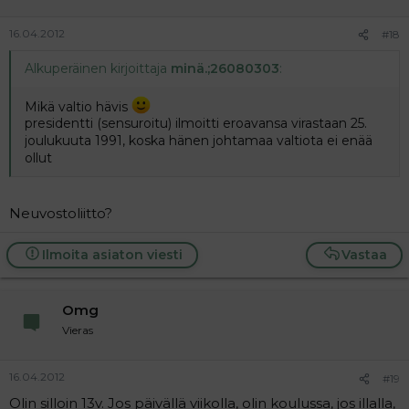
16.04.2012
#18
Alkuperäinen kirjoittaja
minä.;26080303
:
Mikä valtio hävis
presidentti (sensuroitu) ilmoitti eroavansa virastaan 25.
joulukuuta 1991, koska hänen johtamaa valtiota ei enää
ollut
Neuvostoliitto?
Ilmoita asiaton viesti
Vastaa
Omg
Vieras
16.04.2012
#19
Olin silloin 13v. Jos päivällä viikolla, olin koulussa, jos illalla,