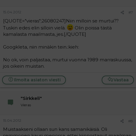
15.04.2012
#7
[QUOTE="vieras";26080247]Niin milloin se murtui??
Tuskin edes elin silloin vielä.
Olin poissa tästä
kamalasta maailmasta, jes.[/QUOTE]
Googkleta, niin minäkin tein.:kieh:
No ok, voin paljastaa, murtui vuonna 1989 marraskuussa,
jos oikein muistan.
Ilmoita asiaton viesti
Vastaa
"Sirkkeli"
Vieras
15.04.2012
#8
Muistaakseni ollaan sun kans samanikäisiä. Oli
semmonen kausi menossa, ettei kiinnostanut maailman