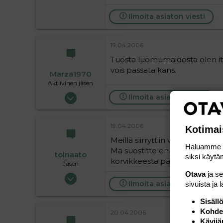
Ilmoita asiaton viesti
19.04.2006
Tuosta luomumaidosta olen itse
vois passata kans.
Marza1970
Aktiivinen jäsen
22.04.2005
Ilmoita asiaton viesti
1 196
2
19.04.2006
Kotimai
38
Meillä siirryttiin vähän ennen 1
Koria
Haluamme ta
Mä suostittelen sitä luomumaito
tolnaato
siksi käytäm
korvikkeesta päästä eroon.
Jäsen
Otava
ja s
16.03.2006
Ilmoita asiaton viesti
sivuista ja 
665
1
Sisäll
Kohden
18
20.04.2006
Kävijä