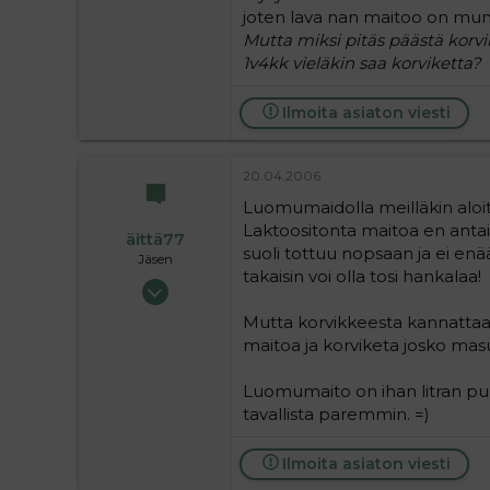
2
joten lava nan maitoo on mun 
38
Mutta miksi pitäs päästä korvi
1v4kk vieläkin saa korviketta?
Koria
Ilmoita asiaton viesti
20.04.2006
Luomumaidolla meilläkin aloit
Laktoositonta maitoa en antai
äittä77
suoli tottuu nopsaan ja ei enä
Jäsen
takaisin voi olla tosi hankalaa!
27.05.2004
522
Mutta korvikkeesta kannattaa jo
0
maitoa ja korviketa josko masu
16
Luomumaito on ihan litran purk
tavallista paremmin. =)
Ilmoita asiaton viesti