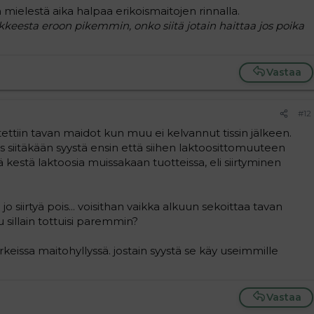
mielestä aika halpaa erikoismaitojen rinnalla.
kkeesta eroon pikemmin, onko siitä jotain haittaa jos poika
Vastaa
#12
ettiin tavan maidot kun muu ei kelvannut tissin jälkeen.
s siitäkään syystä ensin että siihen laktoosittomuuteen
ä kestä laktoosia muissakaan tuotteissa, eli siirtyminen
 siirtyä pois... voisithan vaikka alkuun sekoittaa tavan
 sillain tottuisi paremmin?
eissa maitohyllyssä. jostain syystä se käy useimmille
Vastaa