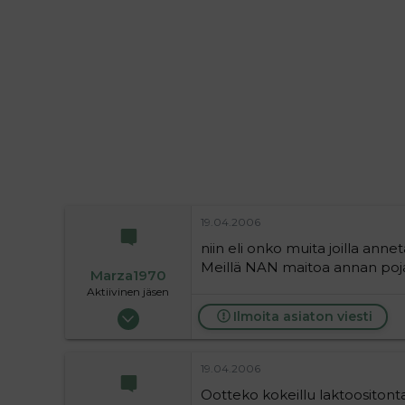
i
t
t
i
t
a
j
a
19.04.2006
niin eli onko muita joilla anne
Meillä NAN maitoa annan pojall
Marza1970
Aktiivinen jäsen
22.04.2005
Ilmoita asiaton viesti
1 196
2
19.04.2006
38
Ootteko kokeillu laktoositonta
Koria