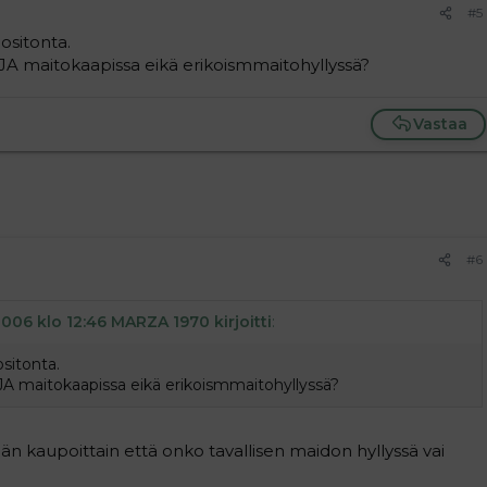
#5
ositonta.
? JA maitokaapissa eikä erikoismmaitohyllyssä?
Vastaa
#6
2006 klo 12:46 MARZA 1970 kirjoitti
:
sitonta.
 JA maitokaapissa eikä erikoismmaitohyllyssä?
hän kaupoittain että onko tavallisen maidon hyllyssä vai