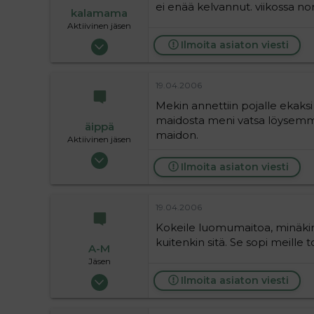
ei enää kelvannut. viikossa nor
kalamama
Aktiivinen jäsen
17.02.2006
Ilmoita asiaton viesti
1 874
1
19.04.2006
36
Mekin annettiin pojalle ekaksi
maidosta meni vatsa löysemmäl
äippä
maidon.
Aktiivinen jäsen
28.04.2004
Ilmoita asiaton viesti
2 972
0
36
19.04.2006
Kokeile luomumaitoa, minäkin 
kuitenkin sitä. Se sopi meille to
A-M
Jäsen
04.11.2005
Ilmoita asiaton viesti
79
0