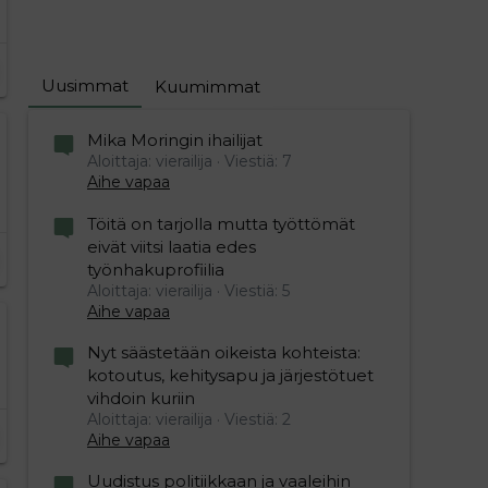
Uusimmat
Kuumimmat
Mika Moringin ihailijat
Aloittaja: vierailija
Viestiä: 7
Aihe vapaa
Töitä on tarjolla mutta työttömät
eivät viitsi laatia edes
työnhakuprofiilia
Aloittaja: vierailija
Viestiä: 5
Aihe vapaa
Nyt säästetään oikeista kohteista:
kotoutus, kehitysapu ja järjestötuet
vihdoin kuriin
Aloittaja: vierailija
Viestiä: 2
Aihe vapaa
Uudistus politiikkaan ja vaaleihin