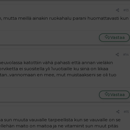
#13
an, mutta meillä ainakin ruokahalu parani huomattavasti kun
Vastaa
#14
, neuvolassa katottiin vähä pahasti että annan vieläkin
rviketta ei suositella yli 1vuotiaille ku siinä on liikaa
uistan...vannomaan en mee, mut muistaakseni se oli tuo
Vastaa
#15
a sun muuta vauvalle tarpeellista kun se vauvalle on se
ellehän maito on maitoa ja ne vitamiinit sun muut pitäs