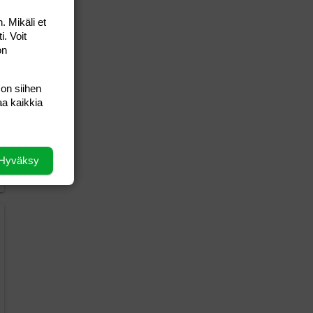
. Mikäli et
i. Voit
on
 on siihen
aa kaikkia
Hyväksy