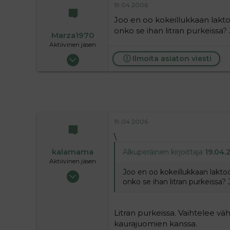
19.04.2006
6
Joo en oo kokeillukkaan lakto
onko se ihan litran purkeissa
Marza1970
Aktiivinen jäsen
22.04.2005
Ilmoita asiaton viesti
1 196
2
38
Koria
19.04.2006
\
kalamama
Alkuperäinen kirjoittaja
19.04.
Aktiivinen jäsen
Joo en oo kokeillukkaan laktoo
17.02.2006
onko se ihan litran purkeissa?
1 874
1
36
Litran purkeissa. Vaihtelee vä
kaurajuomien kanssa.