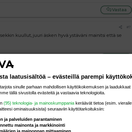
Vastaa
#7
kkin kuullut, juuri äsken hyvä ystäväni mainitsi että se
Vastaa
#8
sta laatusisältöä – evästeillä parempi käyttök
v synttäreitä.
rjota sinulle parhaan mahdollisen käyttökokemuksen ja laadukkaat s
a, jos ei tavan maito käy. Mut kannattas pikkuhiljaa jo siitä
me tällä sivustolla evästeitä ja vastaavia teknologioita.
en
(95) teknologia- ja mainoskumppania
keräävät tietoa (esim. vieraile
Vastaa
laitteesi ominaisuuk­sista) seuraaviin käyttötarkoituksiin:
ön ja palveluiden parantaminen
nettu mainonta ja markkinointi
#9
määrien ja mainonnan mittaaminen