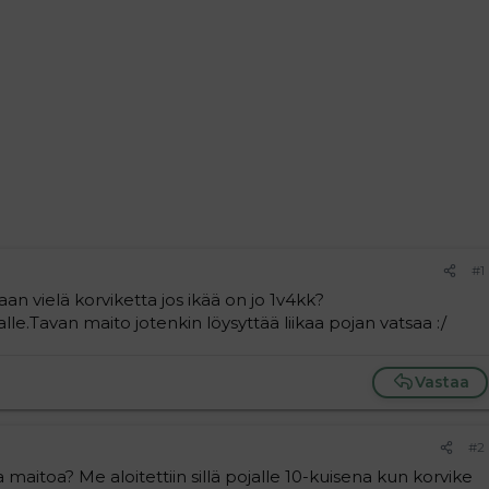
#1
taan vielä korviketta jos ikää on jo 1v4kk?
e.Tavan maito jotenkin löysyttää liikaa pojan vatsaa :/
Vastaa
#2
 maitoa? Me aloitettiin sillä pojalle 10-kuisena kun korvike