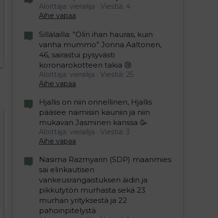
Aloittaja: vierailija
Viestiä: 4
Aihe vapaa
Sillälailla: ”Olin ihan hauras, kuin
vanha mummo” Jonna Aaltonen,
46, sairastui pysyvästi
koronarokotteen takia 😢
Aloittaja: vierailija
Viestiä: 25
Aihe vapaa
Hjallis on niin onnellinen, Hjallis
pääsee naimisiin kauniin ja niin
mukavan Jasminen kanssa 🥳
Aloittaja: vierailija
Viestiä: 3
Aihe vapaa
Nasima Razmyarin (SDP) maanmies
sai elinkautisen
vankeusrangaistuksen äidin ja
pikkutytön murhasta sekä 23
murhan yrityksestä ja 22
pahoinpitelystä