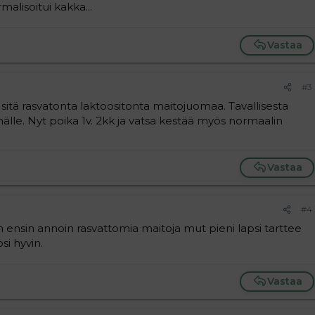
malisoitui kakka...
Vastaa
#3
 sitä rasvatonta laktoositonta maitojuomaa. Tavallisesta
le. Nyt poika 1v. 2kk ja vatsa kestää myös normaalin
Vastaa
#4
ensin annoin rasvattomia maitoja mut pieni lapsi tarttee
si hyvin.
Vastaa