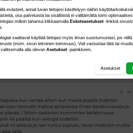
ä kokeiltiin nannin jälkeen ekaksi laktoositonta, mutta ei
 evästeet, annat luvan tietojesi käsittelyyn näihin käyttötarkoituksiin
=) =) =)
teitä, osa palveluista tai sisällöistä ei välttämättä toimi optimaalisest
intojasi milloin tahansa klikkaamalla
Evästeasetukset
-linkkiä sivust
a.
Vastaa
logiat saattavat käyttää tietojasi myös ilman suostumustasi, jos niillä
peruste (esim. sivun tekninen toimivuus). Voit vastustaa tätä tai muutt
#10
 valitsemalla alla olevan
Asetukset
-painikkeen.
n maitoon ja 1veenä juotiin viimeiset tuttelit...enempää en
st siihen kohtaan ne hinnat nousemaan
Asetukset
Vastaa
#11
alpana kun vertaa siihen kun meillä pojalla todettiin
taan esin neocate maitoa apteekista ilman kelakorvausta ja
lme päivää :/ Sitten saatiinkin kumminkin kelakorvaus
rin kk päästä kun allergia todettiin.
unut oli altistus ja nan tuntui sopivan, tavan maitokin mutta
ika lailla.