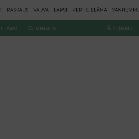
T
RASKAUS
VAUVA
LAPSI
PERHE-ELÄMÄ
VANHEMM
TTÄJÄT
OHJEITA
Kirjaudu