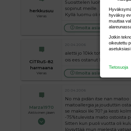
Suosittelen luomumaitoa, meill
sopinut meille.
Hyväksymällä
herkkusuu
Kyllä luomu oli meille poikaa!!! 
hyväksy eväs
Vieras
muuttaa val
alareunass
Ilmoita asiaton viesti
Jotkin tekno
oikeutettu 
20.04.2006
asetuksiasi
alettii jo 10kk totuttelee tava
ois ees ostanut kun sattus ju
CiTRuS-82
Tietosuoja
harmaana
Ilmoita asiaton viesti
Vieras
20.04.2006
No mä pidän itse nan maitoo h
maitoallergia ja jouduttiin os
Marza1970
se maksoi liki 70? ja kesti ko
Aktiivinen jäsen
-75%tulevista maito ostoista pa
22.04.2005
Sitten kun puoli vuotta oli kul
1 196
löysyttää mun mielestä vatsaa a