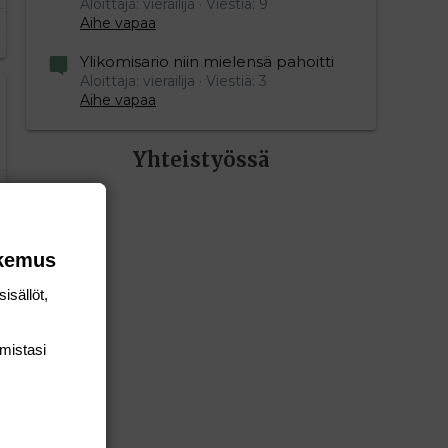
Aloittaja: vierailija
Viestiä: 9
Aihe vapaa
Ylikomisario niin mielensä pahoitti
Aloittaja: vierailija
Viestiä: 3
Aihe vapaa
Yhteistyössä
okemus
isällöt,
mis­tasi