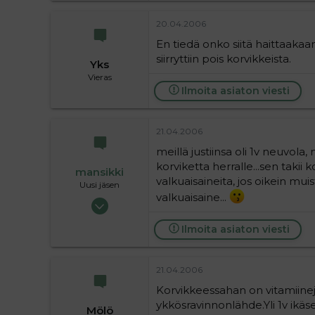
20.04.2006
En tiedä onko siitä haittaaka
siirryttiin pois korvikkeista.
Yks
Vieras
Ilmoita asiaton viesti
21.04.2006
meillä justiinsa oli 1v neuvola
korviketta herralle...sen takii ko
mansikki
valkuaisaineita, jos oikein m
Uusi jäsen
valkuaisaine...
11.05.2005
23
Ilmoita asiaton viesti
0
1
21.04.2006
Korvikkeessahan on vitamiinej
ykkösravinnonlähde.Yli 1v ikäs
Mölö