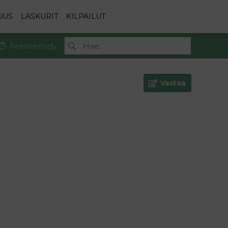
UUS
LASKURIT
KILPAILUT
Rekisteröidy
Vastaa