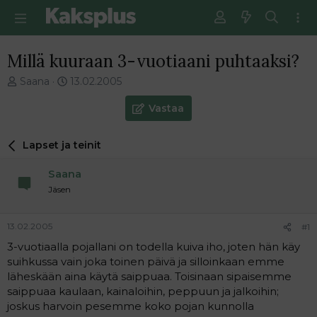
Millä kuuraan 3-vuotiaani puhtaaksi?
V
E
Saana
13.02.2005
i
n
e
s
Vastaa
s
i
t
m
Lapset ja teinit
i
m
k
ä
Saana
e
i
t
n
Jäsen
j
e
u
n
13.02.2005
#1
n
v
a
i
3-vuotiaalla pojallani on todella kuiva iho, joten hän käy
l
e
suihkussa vain joka toinen päivä ja silloinkaan emme
o
s
läheskään aina käytä saippuaa. Toisinaan sipaisemme
i
t
saippuaa kaulaan, kainaloihin, peppuun ja jalkoihin;
t
i
joskus harvoin pesemme koko pojan kunnolla
t