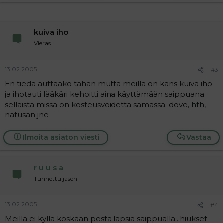
kuiva iho
Vieras
13.02.2005
#3
En tiedä auttaako tähän mutta meillä on kans kuiva iho
ja ihotauti lääkäri kehoitti aina käyttämään saippuana
sellaista missä on kosteusvoidetta samassa. dove, hth,
natusan jne
Ilmoita asiaton viesti
Vastaa
r u u s a
Tunnettu jäsen
13.02.2005
#4
Meillä ei kyllä koskaan pestä lapsia saippualla...hiukset