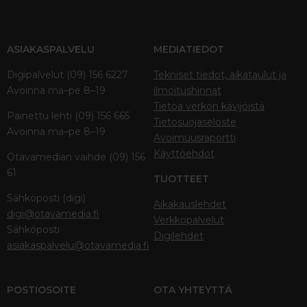
ASIAKASPALVELU
MEDIATIEDOT
Digipalvelut (09) 156 6227
Tekniset tiedot, aikataulut ja
Avoinna ma–pe 8–19
ilmoitushinnat
Tietoa verkon kävijöistä
Painettu lehti (09) 156 665
Tietosuojaseloste
Avoinna ma–pe 8–19
Avoimuusraportti
Käyttöehdot
Otavamedian vaihde (09) 156
61
TUOTTEET
Sähköposti (digi)
Aikakauslehdet
digi@otavamedia.fi
Verkkopalvelut
Sähköposti
Digilehdet
asiakaspalvelu@otavamedia.fi
POSTIOSOITE
OTA YHTEYTTÄ