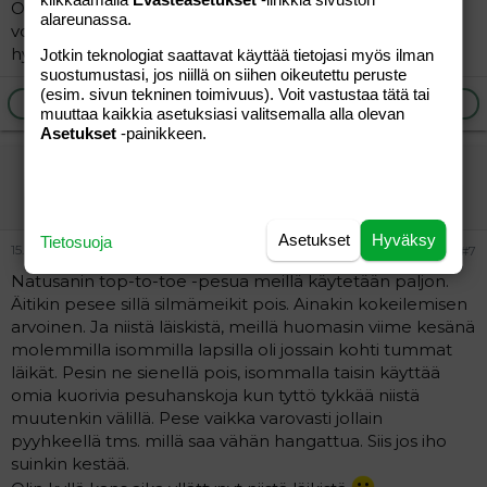
Osta apteekista sellaista perusvoidetta kun Ceralan ja
alareunassa.
voitele poika sillä iltaisin suihkun jälkeen. Meillä auttoi
hyvin.
Jotkin teknologiat saattavat käyttää tietojasi myös ilman
suostumustasi, jos niillä on siihen oikeutettu peruste
(esim. sivun tekninen toimivuus). Voit vastustaa tätä tai
Ilmoita asiaton viesti
Vastaa
muuttaa kaikkia asetuksiasi valitsemalla alla olevan
Asetukset
-painikkeen.
EläintarhanHoitaja
Jäsen
Asetukset
Hyväksy
Tietosuoja
15.02.2005
#7
Natusanin top-to-toe -pesua meillä käytetään paljon.
Äitikin pesee sillä silmämeikit pois. Ainakin kokeilemisen
arvoinen. Ja niistä läiskistä, meillä huomasin viime kesänä
molemmilla isommilla lapsilla oli jossain kohti tummat
läikät. Pesin ne sienellä pois, isommalla taisin käyttää
omia kuorivia pesuhanskoja kun tyttö tykkää niistä
muutenkin välillä. Pese vaikka varovasti jollain
pyyhkeellä tms. millä saa vähän hangattua. Siis jos iho
suinkin kestää.