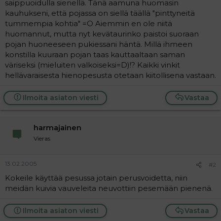
saippuoidulla sienellä. Tänä aamuna huomasin
a
kauhukseni, että pojassa on siellä täällä "pinttyneitä
j
a
tummempia kohtia" =O Aiemmin en ole niitä
huomannut, mutta nyt kevätaurinko paistoi suoraan
pojan huoneeseen pukiessani häntä. Millä ihmeen
konstilla kuuraan pojan taas kauttaaltaan saman
väriseksi (mieluiten valkoiseksi=D)!? Kaikki vinkit
hellävaraisesta hienopesusta otetaan kiitollisena vastaan.
Ilmoita asiaton viesti
Vastaa
harmajainen
Vieras
13.02.2005
#2
Kokeile käyttää pesussa jotain perusvoidetta, niin
meidän kuivia vauveleita neuvottiin pesemään pienenä.
Ilmoita asiaton viesti
Vastaa