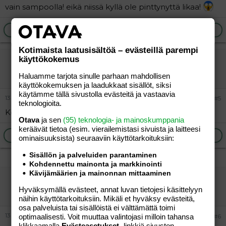
vain sampoolla! eikä niissä kyllä ole pinttynyttä likaa!
Ilmoita asiaton viesti
Vastaa
Kotimaista laatusisältöä – evästeillä parempi
käyttökokemus
Sheena
Jäsen
Haluamme tarjota sinulle parhaan mahdollisen
käyttökokemuksen ja laadukkaat sisällöt, siksi
käytämme tällä sivustolla evästeitä ja vastaavia
13.02.2005
#5
teknologioita.
Kokeile tosiaan perusvoidetta, esim. Ceralania.
Otava
ja sen
(95) teknologia- ja mainoskumppania
keräävät tietoa (esim. vierailemis­tasi sivuista ja laitteesi
Ilmoita asiaton viesti
Vastaa
ominaisuuk­sista) seuraaviin käyttötarkoituksiin:
Sisällön ja palveluiden parantaminen
Kohdennettu mainonta ja markkinointi
Kävijämäärien ja mainonnan mittaaminen
monitoimikone
Hyväksymällä evästeet, annat luvan tietojesi käsittelyyn
Vieras
näihin käyttötarkoituksiin. Mikäli et hyväksy evästeitä,
osa palveluista tai sisällöistä ei välttämättä toimi
13.02.2005
optimaalisesti. Voit muuttaa valintojasi milloin tahansa
#6
klikkaamalla
Evästeasetukset
-linkkiä sivuston