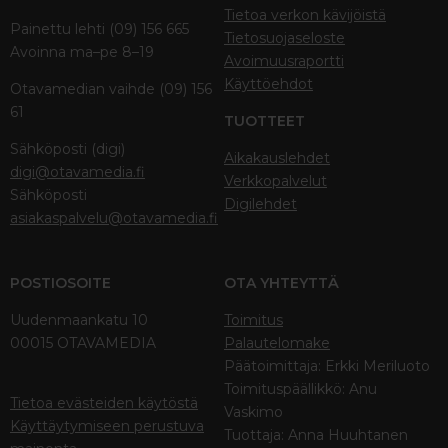
Tietoa verkon kävijöistä
Painettu lehti (09) 156 665
Tietosuojaseloste
Avoinna ma–pe 8–19
Avoimuusraportti
Käyttöehdot
Otavamedian vaihde (09) 156
61
TUOTTEET
Sähköposti (digi)
Aikakauslehdet
digi@otavamedia.fi
Verkkopalvelut
Sähköposti
Digilehdet
asiakaspalvelu@otavamedia.fi
POSTIOSOITE
OTA YHTEYTTÄ
Uudenmaankatu 10
Toimitus
00015 OTAVAMEDIA
Palautelomake
Päätoimittaja: Erkki Meriluoto
Toimituspäällikkö: Anu
Tietoa evästeiden käytöstä
Vaskimo
Käyttäytymiseen perustuva
Tuottaja: Anna Huuhtanen