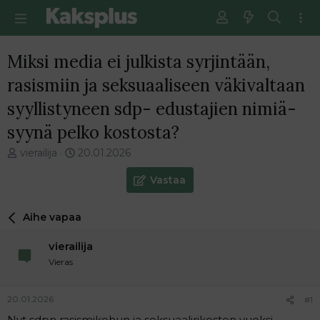
Miksi media ei julkista syrjintään,
rasismiin ja seksuaaliseen väkivaltaan
syyllistyneen sdp- edustajien nimiä-
syynä pelko kostosta?
V
E
vierailija
20.01.2026
i
n
e
s
Vastaa
s
i
t
m
Aihe vapaa
i
m
k
ä
vierailija
e
i
t
n
Vieras
j
e
u
n
20.01.2026
#1
n
v
a
i
Nyt sdpn rasismikohun ja seksuaalirikosten vuoksi