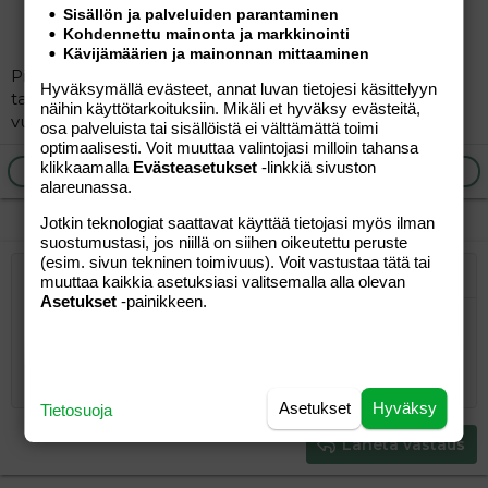
Sisällön ja palveluiden parantaminen
Kohdennettu mainonta ja markkinointi
Kävijämäärien ja mainonnan mittaaminen
Pitääkö eduskunnan pikkujoulut lopettaa sdpläisten
Hyväksymällä evästeet, annat luvan tietojesi käsittelyyn
taakan sikailun, rasismin ja seksuaalisen väkivallan
näihin käyttötarkoituksiin. Mikäli et hyväksy evästeitä,
vuoksi?
osa palveluista tai sisällöistä ei välttämättä toimi
optimaalisesti. Voit muuttaa valintojasi milloin tahansa
klikkaamalla
Evästeasetukset
-linkkiä sivuston
Ilmoita asiaton viesti
Vastaa
alareunassa.
Jotkin teknologiat saattavat käyttää tietojasi myös ilman
suostumustasi, jos niillä on siihen oikeutettu peruste
(esim. sivun tekninen toimivuus). Voit vastustaa tätä tai
muuttaa kaikkia asetuksiasi valitsemalla alla olevan
Järjestetty lista
Lihavoitu
Kursivoitu
Laajennettuun editoriin…
Lista
Laajennettuun editoriin…
Lisää hyperlinkki
Lisää kuva
Hymiöt
Laajennettuun editorii
Kumoa
Laajennettuu
Esikat
Asetukset
-painikkeen.
Järjestämätön lista
Kirjoita vastaus...
Tasaa vasemmalle
9
Normal
Tallenna luonnos
Arial
Fontin koko
Tasaus
Lainaus
Tee uudelleen
Lisää video/media
BBCode-näkymä
Tekstiväri
Paragraph format
Lisää taulukko
Poista muotoilu
Kirjasintyyli
Insert horizontal line
Luonnokset
Yliviivaa
Spoiler
Alleviivattu
Koodi
Rivinsisäinen koodi
Rivinsisäinen spoiler
10
Poista luonnos
Book Antiqua
Suurenna sisennystä
Heading 1
Keskitä
12
Courier New
Pienennä sisennystä
Tasaa oikealle
Heading 2
Asetukset
Hyväksy
Tietosuoja
15
Georgia
Justify text
Heading 3
Lähetä vastaus
18
Tahoma
22
Times New Roman