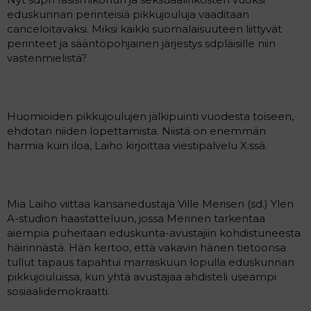
l
e
eduskunnan perinteisiä pikkujouluja vaaditaan
o
s
canceloitavaksi. Miksi kaikki suomalaisuuteen liittyvät
i
t
perinteet ja sääntöpohjainen järjestys sdpläisille niin
t
i
vastenmielistä?
t
a
j
a
Huomioiden pikkujoulujen jälkipuinti vuodesta toiseen,
ehdotan niiden lopettamista. Niistä on enemmän
harmia kuin iloa, Laiho kirjoittaa viestipalvelu X:ssä.
Mia Laiho viittaa kansanedustaja Ville Merisen (sd.) Ylen
A-studion haastatteluun, jossa Merinen tarkentaa
aiempia puheitaan eduskunta-avustajiin kohdistuneesta
häirinnästä. Hän kertoo, että vakavin hänen tietoonsa
tullut tapaus tapahtui marraskuun lopulla eduskunnan
pikkujouluissa, kun yhtä avustajaa ahdisteli useampi
sosiaalidemokraatti.