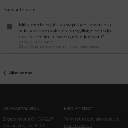
26
Trebuchet MS
Similar threads
Verdana
Miksi media ei julkista syrjintään, rasismiin ja
seksuaaliseen väkivaltaan syyllistyneen sdp-
edustajien nimiä- syynä pelko kostosta?
vierailija
Aihe vapaa
kruuttis
21.01.2026
Aihe vapaa
20
Aihe vapaa
ASIAKASPALVELU
MEDIATIEDOT
Digipalvelut (09) 156 6227
Tekniset tiedot, aikataulut ja
Avoinna ma–pe 8–19
ilmoitushinnat