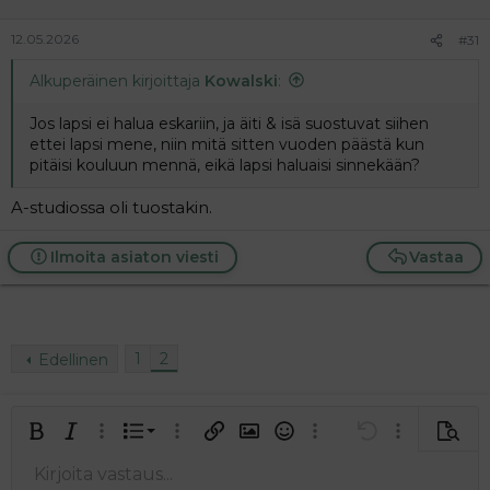
12.05.2026
#31
Alkuperäinen kirjoittaja
Kowalski
:
Jos lapsi ei halua eskariin, ja äiti & isä suostuvat siihen
ettei lapsi mene, niin mitä sitten vuoden päästä kun
pitäisi kouluun mennä, eikä lapsi haluaisi sinnekään?
A-studiossa oli tuostakin.
Ilmoita asiaton viesti
Vastaa
1
2
Edellinen
Järjestetty lista
Lihavoitu
Kursivoitu
Laajennettuun editoriin…
Lista
Laajennettuun editoriin…
Lisää hyperlinkki
Lisää kuva
Hymiöt
Laajennettuun editorii
Kumoa
Laajennettuu
Esikat
Järjestämätön lista
Kirjoita vastaus...
Tasaa vasemmalle
9
Normal
Tallenna luonnos
Arial
Fontin koko
Tasaus
Lainaus
Tee uudelleen
Lisää video/media
BBCode-näkymä
Tekstiväri
Paragraph format
Lisää taulukko
Poista muotoilu
Kirjasintyyli
Insert horizontal line
Luonnokset
Yliviivaa
Spoiler
Alleviivattu
Koodi
Rivinsisäinen koodi
Rivinsisäinen spoiler