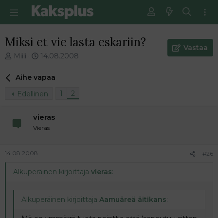
Miksi et vie lasta eskariin?
Vastaa
V
E
Miili
14.08.2008
i
n
e
s
Aihe vapaa
s
i
t
m
1
2
Edellinen
i
m
k
ä
vieras
e
i
Vieras
t
n
j
e
u
n
14.08.2008
#26
n
v
a
i
Alkuperäinen kirjoittaja
vieras
:
l
e
o
s
i
t
Alkuperäinen kirjoittaja
Aamuäreä äitikans
:
t
i
t