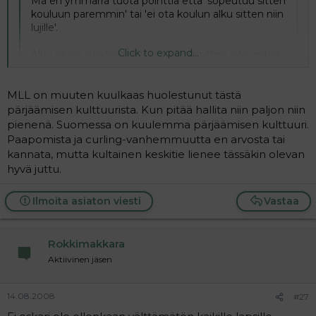
Mä en ymmärrä tuota pointtia että 'sopeutuu sitten
a
kouluun paremmin' tai 'ei ota koulun alku sitten niin
j
lujille'.
a
Click to expand...
Alku se on jokatapauksessa- alkaa sitten joko eskari
tai sitten se koulu. Ja sitten on ne tapaukset joilla
molemmat ottaa jokatapauksessa hietikkohon.
Click to expand...
MLL on muuten kuulkaas huolestunut tästä
pärjäämisen kulttuurista. Kun pitää hallita niin paljon niin
Mutta itse kysymykseen- en vielä tiedä, sitä olen
pienenä. Suomessa on kuulemma pärjäämisen kulttuuri.
En minäkään ymmärrä. Lapsuus vain lyhenee joka
tässä yrittänyt pähkäillä. Kerho on meilläkin ja
Paapomista ja curling-vanhemmuutta en arvosta tai
suhteessa nykyään. Pitää olla omatoiminen ja osaava,
kirjaimia ja numeroita on opetellut kotona aika
kannata, mutta kultainen keskitie lienee tässäkin olevan
hallita kouluasioita jo eskarissa, pärjätä, uskaltaa... Eskari
tavalla jo kun kiinnostavat.
hyvä juttu.
on hyvä juttu, JOS se tehdään, kuten se pitäsi tehdä.
Vuosi olis vielä aikaa miettiä.
Tuntuu, että lapsi pitää laittaa opettelemaan ja
Ilmoita asiaton viesti
Vastaa
pärjäämään, olemaan omillaan ja sopeutumaan jo
vuoden ikäisenä. Toimimaan ryhmässä, tottelemaan.
Miksi. En ymmärrä, mutta luojan kiitos ei mun tarvikaan.
Rokkimakkara
Aktiivinen jäsen
14.08.2008
#27