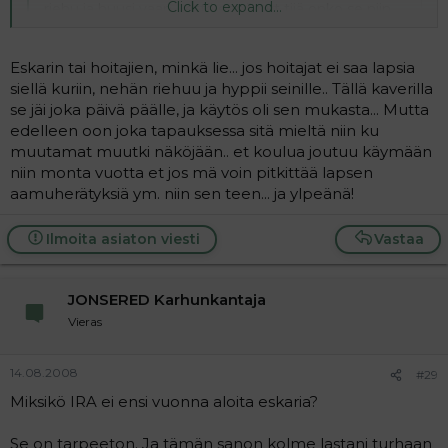
Click to expand...
riehu ja huusi vaan... että enpä nyt tiiä onko se niin
tarpeellinen paikka...
Click to expand...
Eskarin tai hoitajien, minkä lie... jos hoitajat ei saa lapsia
Se riehuminen oli siis eskarin syytä? =)
siellä kuriin, nehän riehuu ja hyppii seinille.. Tällä kaverilla
se jäi joka päivä päälle, ja käytös oli sen mukasta... Mutta
edelleen oon joka tapauksessa sitä mieltä niin ku
muutamat muutki näköjään.. et koulua joutuu käymään
niin monta vuotta et jos mä voin pitkittää lapsen
aamuherätyksiä ym. niin sen teen... ja ylpeänä!
Ilmoita asiaton viesti
Vastaa
JONSERED Karhunkantaja
Vieras
14.08.2008
#29
Miksikö IRA ei ensi vuonna aloita eskaria?
Se on tarpeeton. Ja tämän sanon kolme lastani turhaan