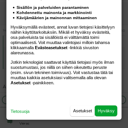
Sisällön ja palveluiden parantaminen
aisiis
Kohdennettu mainonta ja markkinointi
Jäsen
Kävijämäärien ja mainonnan mittaaminen
Hyväksymällä evästeet, annat luvan tietojesi käsittelyyn
14.08.2008
#30
näihin käyttötarkoituksiin. Mikäli et hyväksy evästeitä,
osa palveluista tai sisällöistä ei välttämättä toimi
Alkuperäinen kirjoittaja
Rokkimakkara
:
optimaalisesti. Voit muuttaa valintojasi milloin tahansa
klikkaamalla
Evästeasetukset
-linkkiä sivuston
Ei eskari ole ollenkaan välttämätön kaikille lapsille.
alareunassa.
Mielestäni vain sellaisille, jotka ei ole tottuneet
Jotkin teknologiat saattavat käyttää tietojasi myös ilman
toimimaan ryhmässä.
suostumustasi, jos niillä on siihen oikeutettu peruste
(esim. sivun tekninen toimivuus). Voit vastustaa tätä tai
muuttaa kaikkia asetuksiasi valitsemalla alla olevan
Asetukset
-painikkeen.
Älä höpötä
Ilmoita asiaton viesti
Vastaa
Asetukset
Hyväksy
Tietosuoja
vierailija
Vieras