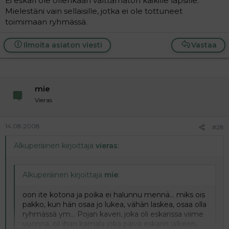
Ei eskari ole ollenkaan välttämätön kaikille lapsille.
Mielestäni vain sellaisille, jotka ei ole tottuneet
toimimaan ryhmässä.
Ilmoita asiaton viesti
Vastaa
mie
Vieras
14.08.2008
#28
Alkuperäinen kirjoittaja
vieras
:
Alkuperäinen kirjoittaja
mie
:
oon ite kotona ja poika ei halunnu mennä... miks ois
pakko, kun hän osaa jo lukea, vähän laskea, osaa olla
ryhmässä ym... Pojan kaveri, joka oli eskarissa viime
vuonna, oli ihan kamala joka päivä eskarin jälkeen..