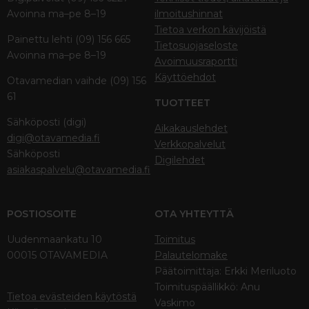
Avoinna ma–pe 8–19
ilmoitushinnat
Tietoa verkon kävijöistä
Painettu lehti (09) 156 665
Tietosuojaseloste
Avoinna ma–pe 8–19
Avoimuusraportti
Käyttöehdot
Otavamedian vaihde (09) 156
61
TUOTTEET
Sähköposti (digi)
Aikakauslehdet
digi@otavamedia.fi
Verkkopalvelut
Sähköposti
Digilehdet
asiakaspalvelu@otavamedia.fi
POSTIOSOITE
OTA YHTEYTTÄ
Uudenmaankatu 10
Toimitus
00015 OTAVAMEDIA
Palautelomake
Päätoimittaja: Erkki Meriluoto
Toimituspäällikkö: Anu
Tietoa evästeiden käytöstä
Vaskimo