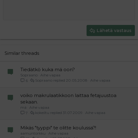
10
Poista luonnos
Book Antiqua
Suurenna sisennystä
Heading 1
Keskitä
12
Courier New
Pienennä sisennystä
Tasaa oikealle
Heading 2
15
Georgia
Justify text
Heading 3
Lähetä vastaus
18
Tahoma
22
Times New Roman
26
Trebuchet MS
Similar threads
Verdana
Tiedätkö kuka mä oon?
Sopraano
Aihe vapaa
Sopraano
20.05.2008
Aihe vapaa
6
voiko makrulaatikkoon laittaa fetajuustoa
sekaan.
mä
Aihe vapaa
kokeiltu
31.07.2009
Aihe vapaa
7
Mikäs "tyyppi" te olitte koulussa?!
aamuntorkku
Aihe vapaa