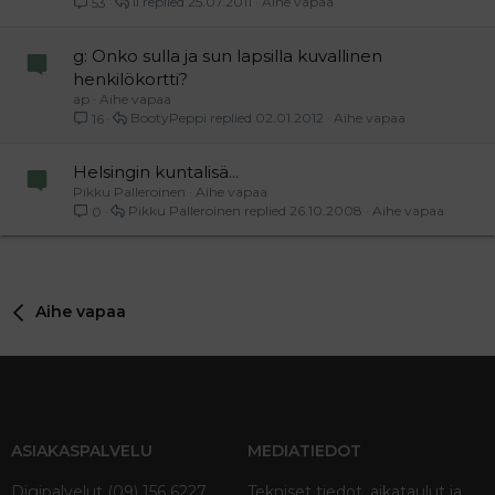
ll
25.07.2011
Aihe vapaa
53
g: Onko sulla ja sun lapsilla kuvallinen
henkilökortti?
ap
Aihe vapaa
BootyPeppi
02.01.2012
Aihe vapaa
16
Helsingin kuntalisä...
Pikku Palleroinen
Aihe vapaa
Pikku Palleroinen
26.10.2008
Aihe vapaa
0
Aihe vapaa
ASIAKASPALVELU
MEDIATIEDOT
Digipalvelut (09) 156 6227
Tekniset tiedot, aikataulut ja