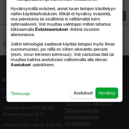
12
Courier New
Pienennä sisennystä
Tasaa oikealle
Heading 2
Hyväksymällä evästeet, annat luvan tietojesi käsittelyyn
15
Georgia
Justify text
näihin käyttötarkoituksiin. Mikäli et hyväksy evästeitä,
Heading 3
Lähetä vastaus
18
Tahoma
osa palveluista tai sisällöistä ei välttämättä toimi
optimaalisesti. Voit muuttaa valintojasi milloin tahansa
22
Times New Roman
klikkaamalla
Evästeasetukset
-linkkiä sivuston
alareunassa.
26
Trebuchet MS
Perhe-elämä
Jotkin teknologiat saattavat käyttää tietojasi myös ilman
Verdana
suostumustasi, jos niillä on siihen oikeutettu peruste
(esim. sivun tekninen toimivuus). Voit vastustaa tätä tai
muuttaa kaikkia asetuksiasi valitsemalla alla olevan
Asetukset
-painikkeen.
ASIAKASPALVELU
MEDIATIEDOT
Digipalvelut (09) 156 6227
Tekniset tiedot, aikataulut ja
Asetukset
Hyväksy
Tietosuoja
Avoinna ma–pe 8–19
ilmoitushinnat
Tietoa verkon kävijöistä
Painettu lehti (09) 156 665
Tietosuojaseloste
Avoinna ma–pe 8–19
Avoimuusraportti
Käyttöehdot
Otavamedian vaihde (09) 156