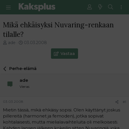
Mikä ehkäisyksi Nuvaring-renkaan
tilalle?
V
E
ade
03.03.2008
i
n
e
s
Vastaa
s
i
t
m
Perhe-elämä
i
m
k
ä
ade
e
i
t
n
Vieras
j
e
u
n
03.03.2008
#1
n
v
a
i
Mietin tässä, mikä ehkäisy sopisi. Olen käyttänyt joskus
l
e
pillereitä (harmonet ja femoden), jotka sopivat
o
s
kohtalaisesti, mutta mielialavaihteluita oli melkoisesti.
i
t
Kahden lapsen jälkeen kokeilin sitten Nuvaringiä, joka