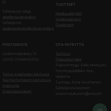
61
TUOTTEET
Sähköposti (digi)
Aikakauslehdet
digi@otavamedia.fi
Verkkopalvelut
Sähköposti
Digilehdet
asiakaspalvelu@otavamedia.fi
POSTIOSOITE
OTA YHTEYTTÄ
Uudenmaankatu 10
Toimitus
00015 OTAVAMEDIA
Palautelomake
Päätoimittaja: Erkki Meriluoto
Toimituspäällikkö: Anu
Tietoa evästeiden käytöstä
Vaskimo
Käyttäytymiseen perustuva
Tuottaja: Anna Huuhtanen
mainonta
Sähköpostiosoitteet:
Evästeasetukset
etunimi.sukunimi@otava.fi