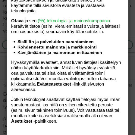
nuoliessani nipistelisin hellästi nännejäsi. Kun olisit lähellä
käytämme tällä sivustolla evästeitä ja vastaavia
teknologioita.
laukeamista, niin tunkeutuisin kalullani sisääsi. Samalla
kun naisin sinua, niin hieroisin sormella klitoristasi.
Otava
ja sen
(95) teknologia- ja mainoskumppania
Laukeaisimme samaan aikaa. Hetken levättyämme
keräävät tietoa (esim. vierailemis­tasi sivuista ja laitteesi
voisimme ottaa saman uusiksi.
ominaisuuk­sista) seuraaviin käyttötarkoituksiin:
Sisällön ja palveluiden parantaminen
Ilmoita asiaton viesti
Vastaa
Kohdennettu mainonta ja markkinointi
Kävijämäärien ja mainonnan mittaaminen
Hyväksymällä evästeet, annat luvan tietojesi käsittelyyn
vierailija
näihin käyttötarkoituksiin. Mikäli et hyväksy evästeitä,
Vieras
osa palveluista tai sisällöistä ei välttämättä toimi
optimaalisesti. Voit muuttaa valintojasi milloin tahansa
klikkaamalla
Evästeasetukset
-linkkiä sivuston
15.11.2024
#16
alareunassa.
Edellinen sanoitti hyvin sen, mitä minäkin haluaisin
Jotkin teknologiat saattavat käyttää tietojasi myös ilman
sinulle tehdä. Antaisin kyllä sinulle ensin orgasmin ja
suostumustasi, jos niillä on siihen oikeutettu peruste
työntyisin vasta sitten sisääsi.
(esim. sivun tekninen toimivuus). Voit vastustaa tätä tai
muuttaa kaikkia asetuksiasi valitsemalla alla olevan
Panostaisin myös hiukan pidempään leikkiin. Ruokaa,
Asetukset
-painikkeen.
halimista, koskettelua ja hierontaa, joka voisi jatkua niin
pitkään, niin että koko kroppa huutaa halusta.