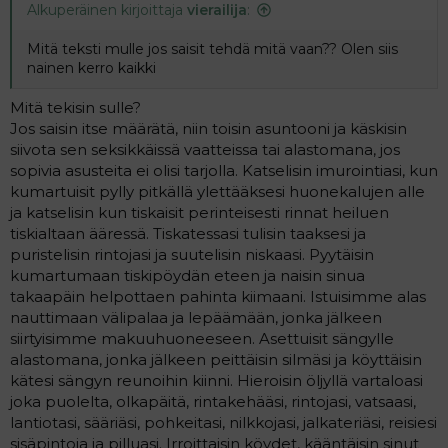
Alkuperäinen kirjoittaja
vierailija
:
Mitä teksti mulle jos saisit tehdä mitä vaan?? Olen siis
nainen kerro kaikki
Mitä tekisin sulle?
Jos saisin itse määrätä, niin toisin asuntooni ja käskisin
siivota sen seksikkäissä vaatteissa tai alastomana, jos
sopivia asusteita ei olisi tarjolla. Katselisin imurointiasi, kun
kumartuisit pylly pitkällä ylettääksesi huonekalujen alle
ja katselisin kun tiskaisit perinteisesti rinnat heiluen
tiskialtaan ääressä. Tiskatessasi tulisin taaksesi ja
puristelisin rintojasi ja suutelisin niskaasi. Pyytäisin
kumartumaan tiskipöydän eteen ja naisin sinua
takaapäin helpottaen pahinta kiimaani. Istuisimme alas
nauttimaan välipalaa ja lepäämään, jonka jälkeen
siirtyisimme makuuhuoneeseen. Asettuisit sängylle
alastomana, jonka jälkeen peittäisin silmäsi ja köyttäisin
kätesi sängyn reunoihin kiinni. Hieroisin öljyllä vartaloasi
joka puolelta, olkapäitä, rintakehääsi, rintojasi, vatsaasi,
lantiotasi, sääriäsi, pohkeitasi, nilkkojasi, jalkateriäsi, reisiesi
sisäpintoja ja pilluasi. Irroittaisin köydet, kääntäisin sinut