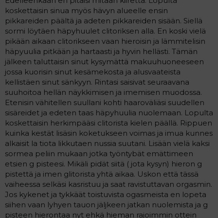
Edelleenkään en pitäisi mitään kiirettä. Lopulta
koskettaisin sinua myös hävyn alueelle ensin
pikkareiden päältä ja adeten pikkareiden sisään. Siellä
sormi löytäen häpyhuulet clitoriksen alla. En koski vielä
pikään aikaan clitorikseen vaan hieroisin ja lämmitelisin
häpyuulia pitkään ja hartaasti ja hyvin hellästi. Tämän
jälkeen taluttaisin sinut kysymättä makuuhuoneeseen
jossa kuorisin sinut kesämekosta ja alusvaateista
kellistäen sinut sänkyyn. Rintasi saisivat seuraavana
suuhoitoa hellän näykkimisen ja imemisen muodossa.
Etenisin vähitellen suullani kohti haaroväliäsi suudellen
sisäreidet ja edeten taas häpyhuulia nuolemaan. Lopulta
koskettaisin herkimpääsi clitorista kielen päällä. Rippuen
kuinka kestät lisäsin koketukseen voimas ja imua kunnes
alkaisit la tiota likkutaen nussia suutani. Lisään vielä kaksi
sormea peliin mukaan jotka työntybät emättimeen
etsien g pisteesi. Mikäli pidät siitä ( jota kysyn) hieron g
pistettä ja imen glitorista yhtä aikaa. Uskon että tässä
vaiheessa selkäsi kasristuu ja saat ravistuttavan orgasmin.
Jos kykenet ja tykkäät toistuvista ogasmeista en lopeta
siihen vaan lyhyen tauon jäljkeen jatkan nuolemista ja g
pisteen hierontaa nyt ehkä hieman rajoimmin ottein