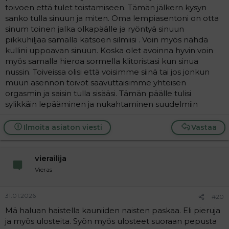
toivoen että tulet toistamiseen. Tämän jälkern kysyn
sanko tulla sinuun ja miten. Oma lempiasentoni on otta
sinum toinen jalka olkapäälle ja ryöntyä sinuun
pikkuhiljaa samalla katsoen silmiisi . Voin myös nähdä
kullini uppoavan sinuun. Koska olet avoinna hyvin voin
myös samalla hieroa sormella klitoristasi kun sinua
nussin. Toiveissa olisi että voisimme siinä tai jos jonkun
muun asennon toivot saavuttaisimme yhteisen
orgasmin ja saisin tulla sisääsi. Tämän päälle tulisi
sylikkäin lepääminen ja nukahtaminen suudelmiin
Ilmoita asiaton viesti
Vastaa
vierailija
Vieras
31.01.2026
#20
Mä haluan haistella kauniiden naisten paskaa. Eli pieruja
ja myös ulosteita. Syön myös ulosteet suoraan pepusta