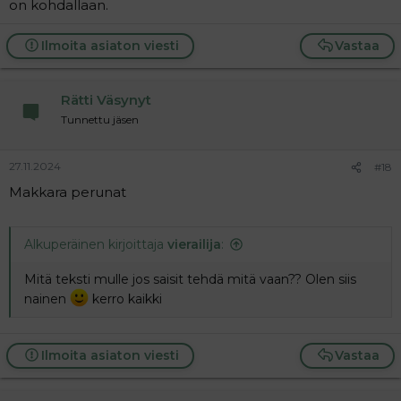
on kohdallaan.
Ilmoita asiaton viesti
Vastaa
Rätti Väsynyt
Tunnettu jäsen
27.11.2024
#18
Makkara perunat
Alkuperäinen kirjoittaja
vierailija
:
Mitä teksti mulle jos saisit tehdä mitä vaan?? Olen siis
nainen
kerro kaikki
Ilmoita asiaton viesti
Vastaa