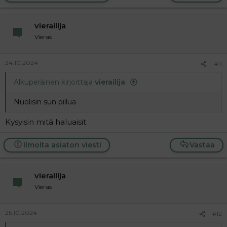
vierailija
Vieras
24.10.2024
#11
Alkuperäinen kirjoittaja
vierailija
:
Nuolisin sun pillua
Kysyisin mitä haluaisit.
Ilmoita asiaton viesti
Vastaa
vierailija
Vieras
25.10.2024
#12