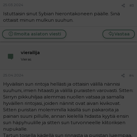
25.03.2024
#3
Istuttaisin sinut Sybian hierontakoneen päälle. Sinä
ottaisit minun mulkun suuhun.
Ilmoita asiaton viesti
Vastaa
vierailija
Vieras
25.04.2024
#4
Hyväilisin sun rintoja hellästi ja ottaisin välillä nännisi
suuhuni, imien hitaasti ja välillä puraisten varovasti. Sitten:
Siirryn pikkuhiljaa alemmas nuollen vatsaa ja samalla
hyväillen rintojasi, joiden nännit ovat aivan kivikovat.
Sitten puristan molemmilla käsillä sun pakaroita ja
painan suuni pillulle, annan kielellä hidasta kyytiä ensin
sun häpyhuulille ja sitten sun turvonneelle klitoriksen
nupukalle.
Tartun toisella kädellä sun rinnasta ja puristan lujempaa,