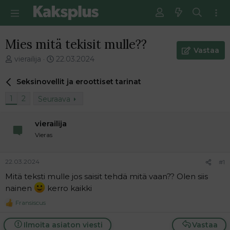
Mies mitä tekisit mulle??
Vastaa
V
E
vierailija
22.03.2024
i
n
e
s
Seksinovellit ja eroottiset tarinat
s
i
t
m
1
2
Seuraava
i
m
k
ä
vierailija
e
i
Vieras
t
n
j
e
u
n
22.03.2024
#1
n
v
a
i
Mitä teksti mulle jos saisit tehdä mitä vaan?? Olen siis
l
e
nainen
kerro kaikki
o
s
Fransiscus
i
t
R
e
t
i
a
t
Ilmoita asiaton viesti
Vastaa