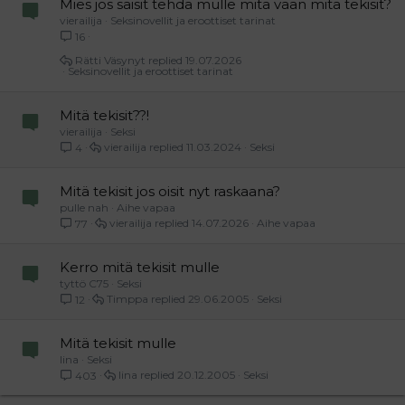
Mies jos saisit tehdä mulle mitä vaan mitä tekisit?
vierailija
Seksinovellit ja eroottiset tarinat
16
Rätti Väsynyt
19.07.2026
Seksinovellit ja eroottiset tarinat
Mitä tekisit??!
vierailija
Seksi
vierailija
11.03.2024
Seksi
4
Mitä tekisit jos oisit nyt raskaana?
pulle nah
Aihe vapaa
vierailija
14.07.2026
Aihe vapaa
77
Kerro mitä tekisit mulle
tyttö C75
Seksi
Timppa
29.06.2005
Seksi
12
Mitä tekisit mulle
Iina
Seksi
Iina
20.12.2005
Seksi
403