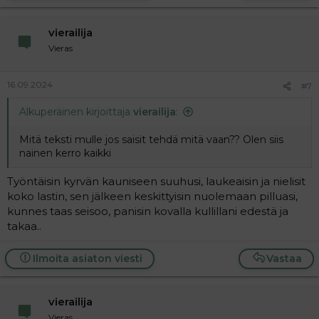
vierailija
Vieras
16.09.2024
#7
Alkuperäinen kirjoittaja
vierailija
:
Mitä teksti mulle jos saisit tehdä mitä vaan?? Olen siis
nainen kerro kaikki
Työntäisin kyrvän kauniseen suuhusi, laukeaisin ja nielisit
koko lastin, sen jälkeen keskittyisin nuolemaan pilluasi,
kunnes taas seisoo, panisin kovalla kullillani edestä ja
takaa..
Ilmoita asiaton viesti
Vastaa
vierailija
Vieras