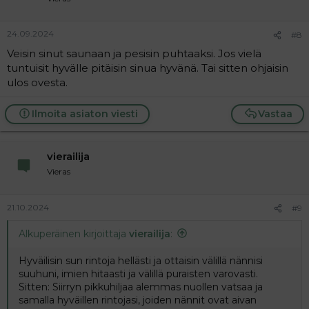
24.09.2024
#8
Veisin sinut saunaan ja pesisin puhtaaksi. Jos vielä
tuntuisit hyvälle pitäisin sinua hyvänä. Tai sitten ohjaisin
ulos ovesta.
Ilmoita asiaton viesti
Vastaa
vierailija
Vieras
21.10.2024
#9
Alkuperäinen kirjoittaja
vierailija
:
Hyväilisin sun rintoja hellästi ja ottaisin välillä nännisi
suuhuni, imien hitaasti ja välillä puraisten varovasti.
Sitten: Siirryn pikkuhiljaa alemmas nuollen vatsaa ja
samalla hyväillen rintojasi, joiden nännit ovat aivan