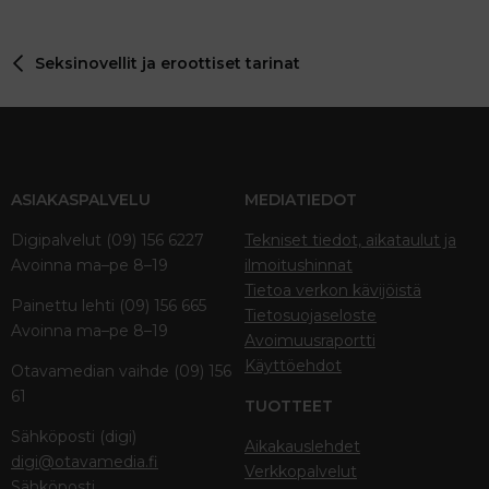
Seksinovellit ja eroottiset tarinat
ASIAKASPALVELU
MEDIATIEDOT
Digipalvelut (09) 156 6227
Tekniset tiedot, aikataulut ja
Avoinna ma–pe 8–19
ilmoitushinnat
Tietoa verkon kävijöistä
Painettu lehti (09) 156 665
Tietosuojaseloste
Avoinna ma–pe 8–19
Avoimuusraportti
Käyttöehdot
Otavamedian vaihde (09) 156
61
TUOTTEET
Sähköposti (digi)
Aikakauslehdet
digi@otavamedia.fi
Verkkopalvelut
Sähköposti