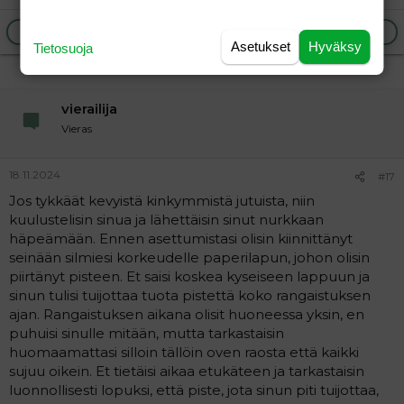
Ilmoita asiaton viesti
Vastaa
Asetukset
Hyväksy
Tietosuoja
vierailija
Vieras
18.11.2024
#17
Jos tykkäät kevyistä kinkymmistä jutuista, niin
kuulustelisin sinua ja lähettäisin sinut nurkkaan
häpeämään. Ennen asettumistasi olisin kiinnittänyt
seinään silmiesi korkeudelle paperilapun, johon olisin
piirtänyt pisteen. Et saisi koskea kyseiseen lappuun ja
sinun tulisi tuijottaa tuota pistettä koko rangaistuksen
ajan. Rangaistuksen aikana olisit huoneessa yksin, en
puhuisi sinulle mitään, mutta tarkastaisin
huomaamattasi silloin tällöin oven raosta että kaikki
sujuu oikein. Et tietäisi aikaa etukäteen ja tarkastaisin
luonnollisesti lopuksi, että piste, jota sinun piti tuijottaa,