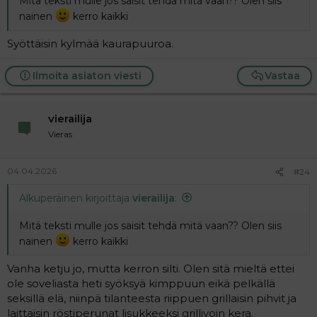
Mitä teksti mulle jos saisit tehdä mitä vaan?? Olen siis
nainen
kerro kaikki
Syöttäisin kylmää kaurapuuroa.
Ilmoita asiaton viesti
Vastaa
vierailija
Vieras
04.04.2026
#24
Alkuperäinen kirjoittaja
vierailija
:
Mitä teksti mulle jos saisit tehdä mitä vaan?? Olen siis
nainen
kerro kaikki
Vanha ketju jo, mutta kerron silti. Olen sitä mieltä ettei
ole soveliasta heti syöksyä kimppuun eikä pelkällä
seksillä elä, niinpä tilanteesta riippuen grillaisin pihvit ja
laittaisin röstiperunat lisukkeeksi grillivoin kera.