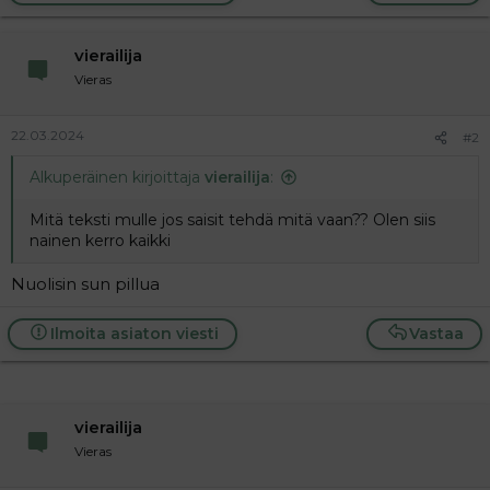
c
a
t
j
i
a
vierailija
o
n
Vieras
s
:
22.03.2024
#2
Alkuperäinen kirjoittaja
vierailija
:
Mitä teksti mulle jos saisit tehdä mitä vaan?? Olen siis
nainen kerro kaikki
Nuolisin sun pillua
Ilmoita asiaton viesti
Vastaa
vierailija
Vieras