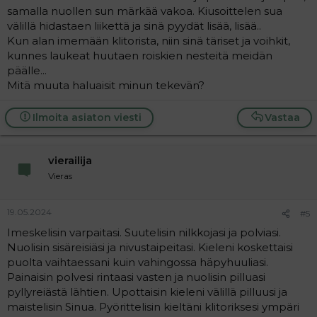
samalla nuollen sun märkää vakoa. Kiusoittelen sua
välillä hidastaen liikettä ja sinä pyydät lisää, lisää..
Kun alan imemään klitorista, niin sinä täriset ja voihkit,
kunnes laukeat huutaen roiskien nesteitä meidän
päälle...
Mitä muuta haluaisit minun tekevän?
Ilmoita asiaton viesti
Vastaa
vierailija
Vieras
19.05.2024
#5
Imeskelisin varpaitasi. Suutelisin nilkkojasi ja polviasi.
Nuolisin sisäreisiäsi ja nivustaipeitasi. Kieleni koskettaisi
puolta vaihtaessani kuin vahingossa häpyhuuliasi.
Painaisin polvesi rintaasi vasten ja nuolisin pilluasi
pyllyreiästä lähtien. Upottaisin kieleni välillä pilluusi ja
maistelisin Sinua. Pyörittelisin kieltäni klitoriksesi ympäri