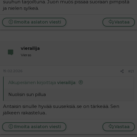
suuhun tarjoiltuna. Juon muös pissaa suoraan pimpistä
ja nielen sylkeä.
Ilmoita asiaton viesti
Vastaa
vierailija
Vieras
19.02.2026
#21
Alkuperäinen kirjoittaja
vierailija
:
Nuolisin sun pillua
Antaisin sinulle hyvää suuseksiä..se on tärkeää. Sen
jälkeen rakastelua..
Ilmoita asiaton viesti
Vastaa