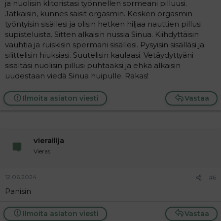
ja nuolisin klitoristasi työnnellen sormeani pilluusi.
Jatkaisin, kunnes saisit orgasmin. Kesken orgasmin
työntyisin sisällesi ja olisin hetken hiljaa nauttien pillusi
supisteluista. Sitten alkaisin nussia Sinua. Kiihdyttäisin
vauhtia ja ruiskisin spermani sisällesi. Pysyisin sisälläsi ja
silittelisin hiuksiasi. Suutelisin kaulaasi. Vetäydyttyäni
sisältäsi nuolisin pillusi puhtaaksi ja ehkä alkaisin
uudestaan viedä Sinua huipulle. Rakas!
Ilmoita asiaton viesti
Vastaa
vierailija
Vieras
12.06.2024
#6
Panisin
Ilmoita asiaton viesti
Vastaa