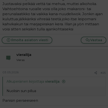
Juotavaksi pelkää vettä tai mehua, muttei alkoholia.
Vaihtoehtoina ruoalle voisi olla joko makaroni- tai
perunalaatikko tai vaikka kana-nuudeliwok. Jonkin ajan
kuluttua jälkkäriksi vihreää teetä joko itse leipomani
kahvikakun tai marjapiirakan kera. Illan ja yön mittaan
voisi sitten seksikin tulla ajankohtaiseksi
Ilmoita asiaton viesti
Vastaa
vierailija
Vieras
03.05.2026
#25
Alkuperäinen kirjoittaja
vierailija
:
Nuolisin sun pillua
Panisin perseeseen