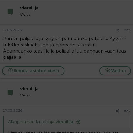
vierailija
Vieras
12.03.2026
#22
Panisin paljaalla ja kysyisin pannaanko paljaalla. Kysyisin
tuletko raskaaksi joo, ja pannaan sittenkin.
Åpannaanko taas illalla paljaalla juu pannaan vaan taas
paljaalla.
Ilmoita asiaton viesti
Vastaa
vierailija
Vieras
27.03.2026
#23
Alkuperäinen kirjoittaja
vierailija
: