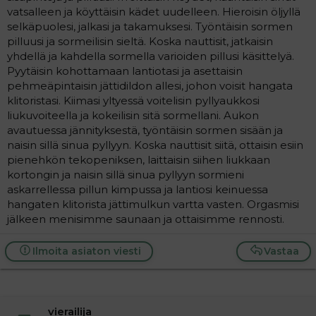
vatsalleen ja köyttäisin kädet uudelleen. Hieroisin öljyllä
selkäpuolesi, jalkasi ja takamuksesi. Työntäisin sormen
pilluusi ja sormeilisin sieltä. Koska nauttisit, jatkaisin
yhdellä ja kahdella sormella varioiden pillusi käsittelyä.
Pyytäisin kohottamaan lantiotasi ja asettaisin
pehmeäpintaisin jättidildon allesi, johon voisit hangata
klitoristasi. Kiimasi yltyessä voitelisin pyllyaukkosi
liukuvoiteella ja kokeilisin sitä sormellani. Aukon
avautuessa jännityksestä, työntäisin sormen sisään ja
naisin sillä sinua pyllyyn. Koska nauttisit siitä, ottaisin esiin
pienehkön tekopeniksen, laittaisin siihen liukkaan
kortongin ja naisin sillä sinua pyllyyn sormieni
askarrellessa pillun kimpussa ja lantiosi keinuessa
hangaten klitorista jättimulkun vartta vasten. Orgasmisi
jälkeen menisimme saunaan ja ottaisimme rennosti.
Ilmoita asiaton viesti
Vastaa
vierailija