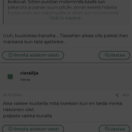
kivikovat. Sitten puristan molemmilla käsillä sun
pakaroita ja painan suuni pillulle, annan kielellä hidasta
kyytiä ensin sun häpyhuulille ja sitten sun turvonneelle
Click to expand...
klitoriksen nupukalle.
Tartun toisella kädellä sun rinnasta ja puristan lujempaa,
samalla nuollen sun märkää vakoa. Kiusoittelen sua välillä
hidastaen liikettä ja sinä pyydät lisää, lisää..
Uuh, kuulostaa ihanalta… Tässähän alkaa olla paikat ihan
Kun alan imemään klitorista, niin sinä täriset ja voihkit,
märkänä kun tätä ajattelee…
kunnes laukeat huutaen roiskien nesteitä meidän
päälle...
Ilmoita asiaton viesti
Vastaa
Mitä muuta haluaisit minun tekevän?
vierailija
Vieras
22.10.2024
#10
Aika vaikee kuvitella mitä twekisin kun en tiedä minkä
näköinen olet
paljasta vaikka kuvalla
Ilmoita asiaton viesti
Vastaa