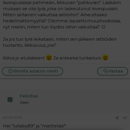
kivespussissa pehmeän, liikkuvan "pahkuran". Lääkärin
mukaan se olisi tyrä, joka on laskeutunut kivespussiin.
Miten sellainen vaikuttaa siittiöihin? Aiheuttaako
hedelmättömyyttä? Olemme lapsettomuushoidoissa,
nyt mietin, miten tuo löydös niihin vaikuttaa? :O
Ja jos tuo tyrä leikataan, miten sen jälkeen siittiöiden
tuotanto, liikkuvuus, jne?
Kiitos jo etukäteen!
Ja anteeksi tunkeiluni
Ilmoita asiaton viesti
Vastaa
Felicitas
Jäsen
20.04.2012
#3
Hei "lullaby89" ja "mietteliäs"!