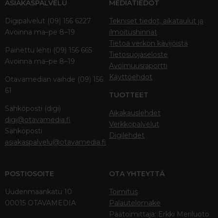
ASIAKASPALVELU
MEDIATIEDOT
Digipalvelut (09) 156 6227
Tekniset tiedot, aikataulut ja
Avoinna ma–pe 8–19
ilmoitushinnat
Tietoa verkon kävijöistä
Painettu lehti (09) 156 665
Tietosuojaseloste
Avoinna ma–pe 8–19
Avoimuusraportti
Käyttöehdot
Otavamedian vaihde (09) 156
61
TUOTTEET
Sähköposti (digi)
Aikakauslehdet
digi@otavamedia.fi
Verkkopalvelut
Sähköposti
Digilehdet
asiakaspalvelu@otavamedia.fi
POSTIOSOITE
OTA YHTEYTTÄ
Uudenmaankatu 10
Toimitus
00015 OTAVAMEDIA
Palautelomake
Päätoimittaja: Erkki Meriluoto