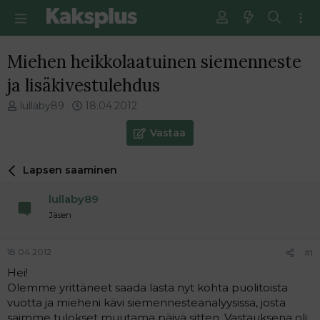
Miehen heikkolaatuinen siemenneste
ja lisäkivestulehdus
V
E
lullaby89
18.04.2012
i
n
e
s
Vastaa
s
i
t
m
Lapsen saaminen
i
m
k
ä
lullaby89
e
i
t
n
Jäsen
j
e
u
n
18.04.2012
#1
n
v
a
i
Hei!
l
e
Olemme yrittäneet saada lasta nyt kohta puolitoista
o
s
vuotta ja mieheni kävi siemennesteanalyysissa, josta
i
t
saimme tulokset muutama päivä sitten. Vastauksena oli