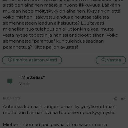
t
i
siittiöiden alhainen määrä ja huono liikkuvuus. Lääkärin
t
mukaan hedelmöityskyky on alhainen. Kysyisinkin, että
a
voiko miehen lisäkivestulehdus aiheuttaa tällaista
j
a
siemennesteen laadun alhaisuutta? Luultavasti
miehelläni tuo tulehdus on ollut jonkin aikaa, mutta
vasta nyt se todettiin ja hän sai antibiootit siihen. Voiko
siemenneste "parantua" kun tulehdus saadaan
parannettua? Kiitos paljon avustasi!
Ilmoita asiaton viesti
Vastaa
"Mietteliäs"
Vieras
19.04.2012
#2
Anteeksi, kun näin tungen oman kysymykseni tähän,
mutta kun hieman sivuaa tuota aiempaa kysymystä.
Mieheni huomasi pari päivää sitten vasemmassa