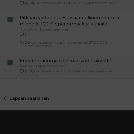
Kummi
03.10.2007
Lapsen saaminen
18
Pitkään yrittäneet. Epäsäännöllinen kierto ja
miehellä 100 % epänormaaleja siittiöitä.
"toivoton"
Lapsen saaminen
1
Dextra Lapsettomuusklinikka
27.02.2015
Lapsen saaminen
Endometrioosi ja sperman vasta-aineet?
Neinäsä
Lapsen saaminen
risupesä
26.02.2014
Lapsen saaminen
3
Lapsen saaminen