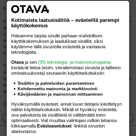
Kiitos kysymyksistänne.
Kotimaista laatusisältöä – evästeillä parempi
Kyllä lisäkivestulehdus saattaa vaikuttaa siemennesteen
käyttökokemus
laatuun ja kun se on hoidettu, siemenneste voi kyllä
myös parantua. Kannattaa varmasti kontrolloida
Haluamme tarjota sinulle parhaan mahdollisen
siemenneste jonkin ajan kuluttua, jolloin nähdään onko
käyttökokemuksen ja laadukkaat sisällöt, siksi
muutosta tapahtunut. Tähän voi kyllä kulua
käytämme tällä sivustolla evästeitä ja vastaavia
teknologioita.
muutamakin kuukausiakin.
Otava
ja sen
(95) teknologia- ja mainoskumppania
Tyrän vaikutus siemennesteeseen selviää oikeastaan
keräävät tietoa (esim. vierailemis­tasi sivuista ja laitteesi
vain tutkimalla ja se, mitä tyrälle nyt tässä vaiheessa
ominaisuuk­sista) seuraaviin käyttötarkoituksiin:
tehdään, kannattaa keskustella lääkärinne kanssa. Myös
Sisällön ja palveluiden parantaminen
se, mikä hoito teillä on suunnitelmissa, voi vaikuttaa
Kohdennettu mainonta ja markkinointi
siihen mitä tyrälle päätetään tehdä.
Kävijämäärien ja mainonnan mittaaminen
Onnea matkaan, molemmille!
Hyväksymällä evästeet, annat luvan tietojesi käsittelyyn
näihin käyttötarkoituksiin. Mikäli et hyväksy evästeitä,
osa palveluista tai sisällöistä ei välttämättä toimi
Ilmoita asiaton viesti
Vastaa
optimaalisesti. Voit muuttaa valintojasi milloin tahansa
klikkaamalla
Evästeasetukset
-linkkiä sivuston
alareunassa.