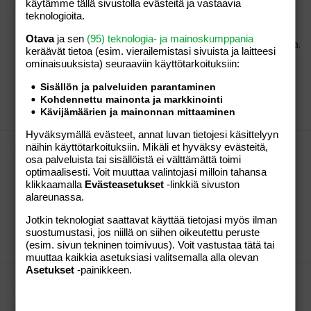
Kiitos ja näkemiin!
käytämme tällä sivustolla evästeitä ja vastaavia
teknologioita.
Hei kaikki palstalaiset! Olen taas ollut etuoikeutettu
päästessäni jakamaan huolet ja murheet kanssanne,
Otava
ja sen
(95) teknologia- ja mainoskumppania
onneksi matkaan on mahtunut myös hyviäkin asioita.
keräävät tietoa (esim. vierailemis­tasi sivuista ja laitteesi
Kiitos kaikille mielenkiintoisista kysymyksistä! Oikein
ominaisuuk­sista) seuraaviin käyttötarkoituksiin:
hyvää kesää ja paljon plussatuulia kaikille,
toivottavasti palataan syksyllä...
Sisällön ja palveluiden parantaminen
Felicitas
Viestiketju
04.06.2012
Viestiä: 0
Osio:
Kohdennettu mainonta ja markkinointi
Kävijämäärien ja mainonnan mittaaminen
Lapsen saaminen
Hyväksymällä evästeet, annat luvan tietojesi käsittelyyn
Asiantuntija lomailee
näihin käyttötarkoituksiin. Mikäli et hyväksy evästeitä,
osa palveluista tai sisällöistä ei välttämättä toimi
Hei kaikki palstalaiset! Olen ensi viikon (17.3-25.3.12)
optimaalisesti. Voit muuttaa valintojasi milloin tahansa
lomalla enkä valitettavasti silloin pääse vastaamaan
klikkaamalla
Evästeasetukset
-linkkiä sivuston
kysymyksiinne. Palaan kysymysten pariin
alareunassa.
mahdollisimman nopeasti seuraavalla viikolla kun
olen taas töissä! Plussatuulia kaikille yrittäjille :) t.Heli
Jotkin teknologiat saattavat käyttää tietojasi myös ilman
Felicitas
Viestiketju
16.03.2012
Viestiä: 0
Osio:
suostumustasi, jos niillä on siihen oikeutettu peruste
Lapsen saaminen
(esim. sivun tekninen toimivuus). Voit vastustaa tätä tai
muuttaa kaikkia asetuksiasi valitsemalla alla olevan
Asetukset
-painikkeen.
Asiantuntija vastaa
Hei kaikille, täällä taas valmiina vastaamaan
mieletänne askaruttaviin kysymyksiin! Koska palsta