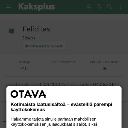
Felicitas
Jäsen
Ilmoita asiaton viesti
Viestejä
Reaktiopisteet
Aktiivisuuspisteitä
740
1
16
Rekisteröitynyt
01.09.2010
Nähty viimeksi
04.06.2012
Etsi
Kotimaista laatusisältöä – evästeillä parempi
käyttökokemus
Uusimmat viestit
Tietoja
Haluamme tarjota sinulle parhaan mahdollisen
käyttökokemuksen ja laadukkaat sisällöt, siksi