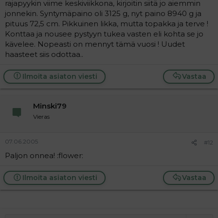
rajapyykin viime keskiviikkona, kirjoitin siitä jo aiemmin
jonnekin. Syntymäpaino oli 3125 g, nyt paino 8940 g ja
pituus 72,5 cm. Pikkuinen likka, mutta topakka ja terve !
Konttaa ja nousee pystyyn tukea vasten eli kohta se jo
kävelee. Nopeasti on mennyt tämä vuosi ! Uudet
haasteet siis odottaa..
Ilmoita asiaton viesti
Vastaa
Minski79
Vieras
07.06.2005
#12
Paljon onnea! :flower:
Ilmoita asiaton viesti
Vastaa