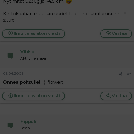
Nyt mitat 9230g ja 74,5 cm.
a
j
Kertokaahan muutkin uudet taaperot kuulumisianne!!!
a
:attn:
Ilmoita asiaton viesti
Vastaa
Viblsp
Aktiivinen jäsen
05.06.2005
#2
Onnea poitsulle! =) :flower:
Ilmoita asiaton viesti
Vastaa
Hippuli
Jäsen