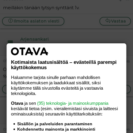
meilläkin tänään tytsyn synttärit 1v.
Ilmoita asiaton viesti
Vastaa
Arjensankari
Jäsen
05.06.2005
#8
Kotimaista laatusisältöä – evästeillä parempi
käyttökokemus
Onnea!!!! Meilläkin juhlittiin tänään etukäteen 1vee
synttäreitä. Oikea päivä on kyllä 7.6.
Haluamme tarjota sinulle parhaan mahdollisen
käyttökokemuksen ja laadukkaat sisällöt, siksi
käytämme tällä sivustolla evästeitä ja vastaavia
Ilmoita asiaton viesti
Vastaa
teknologioita.
Otava
ja sen
(95) teknologia- ja mainoskumppania
myy
keräävät tietoa (esim. vierailemis­tasi sivuista ja laitteesi
ominaisuuk­sista) seuraaviin käyttötarkoituksiin:
Jäsen
Sisällön ja palveluiden parantaminen
Kohdennettu mainonta ja markkinointi
05.06.2005
#9