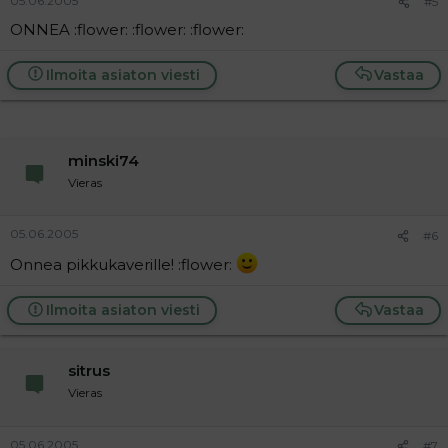
05.06.2005
#5
ONNEA :flower: :flower: :flower:
Ilmoita asiaton viesti
Vastaa
minski74
Vieras
05.06.2005
#6
Onnea pikkukaverille! :flower:
Ilmoita asiaton viesti
Vastaa
sitrus
Vieras
05.06.2005
#7