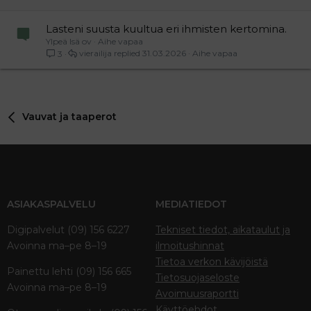
Lasteni suusta kuultua eri ihmisten kertomina.
Ylpeä Isä ov
Aihe vapaa
vierailija
31.03.2026
Aihe vapaa
3
Vauvat ja taaperot
ASIAKASPALVELU
MEDIATIEDOT
Digipalvelut (09) 156 6227
Tekniset tiedot, aikataulut ja
Avoinna ma–pe 8–19
ilmoitushinnat
Tietoa verkon kävijöistä
Painettu lehti (09) 156 665
Tietosuojaseloste
Avoinna ma–pe 8–19
Avoimuusraportti
Käyttöehdot