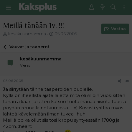
Meillä tänään 1v. !!!
Vastaa
V
E
kesäkuunmamma
05.06.2005
i
n
e
s
Vauvat ja taaperot
s
i
t
m
kesäkuunmamma
i
m
Vieras
k
ä
e
i
t
n
05.06.2005
#1
j
e
Ja siirrytään tänne taaperoiden puolelle.
u
n
Kyllä on iheellistä ajatella että mitä oli silloin vuosi sitten
n
v
a
i
tähän aikaan ja sitten katsoo tuota ihanaa riiviötä tuossa
l
e
pöydän reunalla notkumassa..... =) Kovasti yrittää myös
o
s
lähteä kävelemään ilman tukea.. huh
i
t
Meillä poika ollut siis tosi kirppu syntyessään 1780g ja
t
i
42cm. :heart:
t