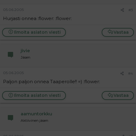
05.06.2005
#3
Hurjasti onnea :flower: :flower:
Ilmoita asiaton viesti
Vastaa
jivie
Jäsen
05.06.2005
#4
Paljon paljon onnea Taaperolle!! =) :flower:
Ilmoita asiaton viesti
Vastaa
aamuntorkku
Aktiivinen jäsen