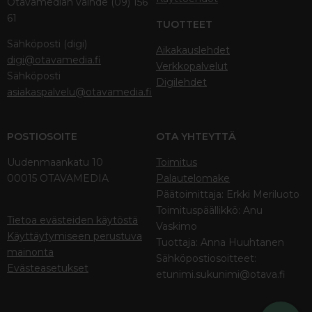
Otavamedian vaihde (09) 156
61
TUOTTEET
Sähköposti (digi)
Aikakauslehdet
digi@otavamedia.fi
Verkkopalvelut
Sähköposti
Digilehdet
asiakaspalvelu@otavamedia.fi
POSTIOSOITE
OTA YHTEYTTÄ
Uudenmaankatu 10
Toimitus
00015 OTAVAMEDIA
Palautelomake
Päätoimittaja: Erkki Meriluoto
Toimituspäällikkö: Anu
Tietoa evästeiden käytöstä
Vaskimo
Käyttäytymiseen perustuva
Tuottaja: Anna Huuhtanen
mainonta
Sähköpostiosoitteet:
Evästeasetukset
etunimi.sukunimi@otava.fi