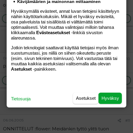
Kävijämäärien ja mainonnan mittaaminen
onnea :heart:
Hyväksymällä evästeet, annat luvan tietojesi käsittelyyn
näihin käyttötarkoituksiin. Mikäli et hyväksy evästeitä,
Ilmoita asiaton viesti
Vastaa
osa palveluista tai sisällöistä ei välttämättä toimi
optimaalisesti. Voit muuttaa valintojasi milloin tahansa
klikkaamalla
Evästeasetukset
-linkkiä sivuston
Virtahepo
alareunassa.
Jäsen
Jotkin teknologiat saattavat käyttää tietojasi myös ilman
suostumustasi, jos niillä on siihen oikeutettu peruste
06.06.2005
(esim. sivun tekninen toimivuus). Voit vastustaa tätä tai
#10
muuttaa kaikkia asetuksiasi valitsemalla alla olevan
Paljon Paljon onnea!! :flower:
Asetukset
-painikkeen.
Ilmoita asiaton viesti
Vastaa
johanna
Asetukset
Hyväksy
Tietosuoja
Jäsen
06.06.2005
#11
ONNITTELUT :flower: Meidänkin tyttö ylitti tuon