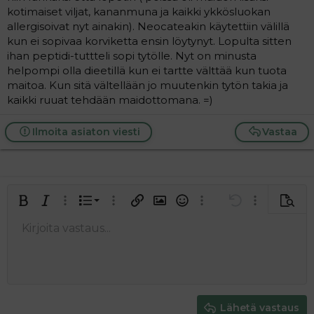
kotimaiset viljat, kananmuna ja kaikki ykkösluokan
allergisoivat nyt ainakin). Neocateakin käytettiin välillä
kun ei sopivaa korviketta ensin löytynyt. Lopulta sitten
ihan peptidi-tuttteli sopi tytölle. Nyt on minusta
helpompi olla dieetillä kun ei tartte välttää kun tuota
maitoa. Kun sitä vältellään jo muutenkin tytön takia ja
kaikki ruuat tehdään maidottomana. =)
Ilmoita asiaton viesti
Vastaa
Järjestetty lista
Lihavoitu
Kursivoitu
Laajennettuun editoriin…
Lista
Laajennettuun editoriin…
Lisää hyperlinkki
Lisää kuva
Hymiöt
Laajennettuun editorii
Kumoa
Laajennettuu
Esikat
Järjestämätön lista
Kirjoita vastaus...
Tasaa vasemmalle
9
Normal
Tallenna luonnos
Arial
Fontin koko
Tasaus
Lainaus
Tee uudelleen
Lisää video/media
BBCode-näkymä
Tekstiväri
Paragraph format
Lisää taulukko
Poista muotoilu
Kirjasintyyli
Insert horizontal line
Luonnokset
Yliviivaa
Spoiler
Alleviivattu
Koodi
Rivinsisäinen koodi
Rivinsisäinen spoiler
10
Poista luonnos
Book Antiqua
Suurenna sisennystä
Heading 1
Keskitä
12
Courier New
Pienennä sisennystä
Tasaa oikealle
Heading 2
15
Georgia
Justify text
Heading 3
Lähetä vastaus
18