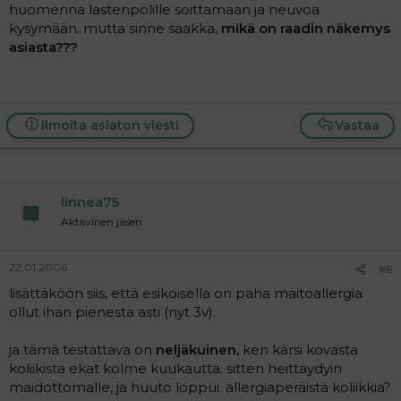
huomenna lastenpolille soittamaan ja neuvoa
kysymään. mutta sinne saakka,
mikä on raadin näkemys
asiasta???
Ilmoita asiaton viesti
Vastaa
linnea75
Aktiivinen jäsen
22.01.2006
#6
lisättäköön siis, että esikoisella on paha maitoallergia
ollut ihan pienestä asti (nyt 3v).
ja tämä testattava on
neljäkuinen,
ken kärsi kovasta
koliikista ekat kolme kuukautta. sitten heittäydyin
maidottomalle, ja huuto loppui. allergiaperäistä koliikkia?