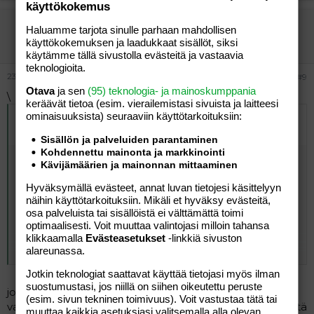
käyttökokemus
linnea75
Haluamme tarjota sinulle parhaan mahdollisen
Aktiivinen jäsen
käyttökokemuksen ja laadukkaat sisällöt, siksi
käytämme tällä sivustolla evästeitä ja vastaavia
teknologioita.
23.01.2006
#9
Otava
ja sen
(95) teknologia- ja mainoskumppania
\
keräävät tietoa (esim. vierailemis­tasi sivuista ja laitteesi
ominaisuuk­sista) seuraaviin käyttötarkoituksiin:
Alkuperäinen kirjoittaja
22.01.2006 klo 16:29 aleksia
kirjoitti
:
Sisällön ja palveluiden parantaminen
Kohdennettu mainonta ja markkinointi
Meillä on kanssa jo toinen maitoallerginen kierroksessa.
Kävijämäärien ja mainonnan mittaaminen
Eka aloitti huudot kun laitokselta kotiin tultiin ja kahden
kuukauden ikäisenä sitten diagnosoitiin suolisto-oireinen
Hyväksymällä evästeet, annat luvan tietojesi käsittelyyn
allergia ja tulihan niitä sitten läjä muitakin ruoka-
näihin käyttötarkoituksiin. Mikäli et hyväksy evästeitä,
aineallergioita kuvioihin mukaan... Tyttö nyt 4-vee. Poika
osa palveluista tai sisällöistä ei välttämättä toimi
nyt 9 kk ja aloittelinkin aika pian maidottomalla
optimaalisesti. Voit muuttaa valintojasi milloin tahansa
syntymän jälkeen kun huomasin maidon tekevän tasan
klikkaamalla
Evästeasetukset
-linkkiä sivuston
Click to expand...
alareunassa.
samat oireet kuin siskollansakin. Eli maidottomalla oon
ollu tähän saakka, muutamia kokeiluja (huutoa,
Jotkin teknologiat saattavat käyttää tietojasi myös ilman
limakakkaa, pulautteluoksentelua heti seurauksena)
suostumustasi, jos niillä on siihen oikeutettu peruste
lukuunottamatta. Testeihin olis kai joskus mentävä
joo, tää kuopus oireilee just niinku teillä! esikoselle tuli
(esim. sivun tekninen toimivuus). Voit vastustaa tätä tai
mutta niinkuin sanoit, rutiinilla menee jo! Ilmoittelehan
vasta kaksikuisena; iholla ja iltahuutona oireili. nyt ei kestä
muuttaa kaikkia asetuksiasi valitsemalla alla olevan