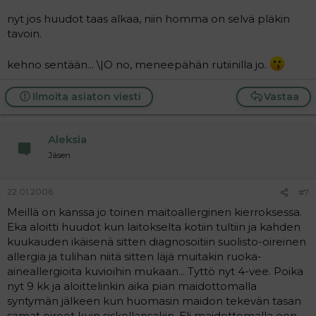
nyt jos huudot taas alkaa, niin homma on selvä pläkin
tavoin.
kehno sentään... \|O no, meneepähän rutiinilla jo.
Ilmoita asiaton viesti
Vastaa
Aleksia
Jäsen
22.01.2006
#7
Meillä on kanssa jo toinen maitoallerginen kierroksessa.
Eka aloitti huudot kun laitokselta kotiin tultiin ja kahden
kuukauden ikäisenä sitten diagnosoitiin suolisto-oireinen
allergia ja tulihan niitä sitten läjä muitakin ruoka-
aineallergioita kuvioihin mukaan... Tyttö nyt 4-vee. Poika
nyt 9 kk ja aloittelinkin aika pian maidottomalla
syntymän jälkeen kun huomasin maidon tekevän tasan
samat oireet kuin siskollansakin. Eli maidottomalla oon