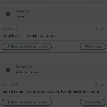
a
j
Aleksia
a
Jäsen
21.01.2006
#2
peukkuja =) . Tiedän tunteen...
Ilmoita asiaton viesti
Vastaa
linnea75
Aktiivinen jäsen
22.01.2006
#3
tänks! tähän mennessä pulautettu kahdesti, ei muuta
Ilmoita asiaton viesti
Vastaa