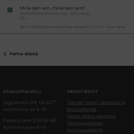
Minä sain sen, minä sain sen!!
JONSERED Karhunkantaja
Aihe vapaa
4
JONSERED Karhunkantaja
11.02.2010
Aihe vapaa
Perhe-elämä
ASIAKASPALVELU
MEDIATIEDOT
Digipalvelut (09) 156 6227
Tekniset tiedot, aikataulut ja
Avoinna ma–pe 8–19
ilmoitushinnat
Tietoa verkon kävijöistä
Painettu lehti (09) 156 665
Tietosuojaseloste
Avoinna ma–pe 8–19
Avoimuusraportti