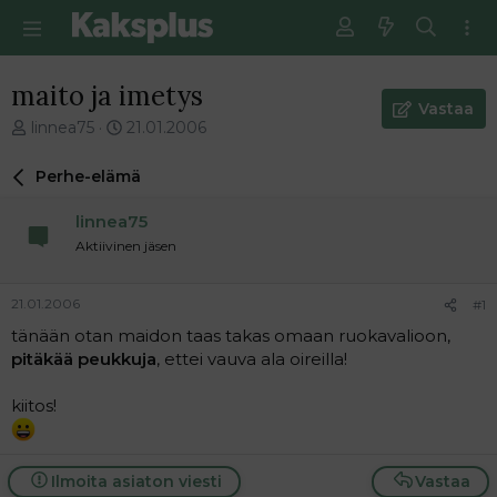
maito ja imetys
Vastaa
V
E
linnea75
21.01.2006
i
n
e
s
Perhe-elämä
s
i
t
m
linnea75
i
m
Aktiivinen jäsen
k
ä
e
i
t
n
21.01.2006
#1
j
e
tänään otan maidon taas takas omaan ruokavalioon,
u
n
pitäkää peukkuja
, ettei vauva ala oireilla!
n
v
a
i
l
e
kiitos!
o
s
i
t
t
i
Ilmoita asiaton viesti
Vastaa
t