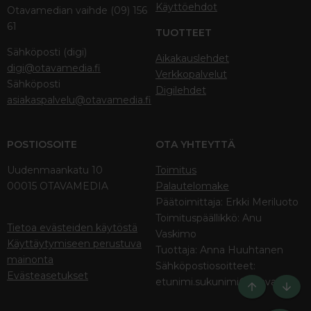
Käyttöehdot
Otavamedian vaihde (09) 156
61
TUOTTEET
Sähköposti (digi)
Aikakauslehdet
digi@otavamedia.fi
Verkkopalvelut
Sähköposti
Digilehdet
asiakaspalvelu@otavamedia.fi
POSTIOSOITE
OTA YHTEYTTÄ
Uudenmaankatu 10
Toimitus
00015 OTAVAMEDIA
Palautelomake
Päätoimittaja: Erkki Meriluoto
Toimituspäällikkö: Anu
Tietoa evästeiden käytöstä
Vaskimo
Käyttäytymiseen perustuva
Tuottaja: Anna Huuhtanen
mainonta
Sähköpostiosoitteet:
Evästeasetukset
etunimi.sukunimi@otava.fi
Ylös
Bott