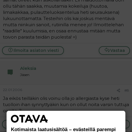
ollu tähän saakka, muutamia kokeiluja (huutoa,
limakakkaa, pulautteluoksentelua heti seurauksena)
lukuunottamatta. Testeihin olis kai joskus mentävä
mutta niinkuin sanoit, rutiinilla menee jo! Ilmoittelehan
"raadille" kuulumisia, en osaa ennustaa mitään mutta
toivon parasta teidän puolesta! =)
Ilmoita asiaton viesti
Vastaa
Aleksia
Jäsen
22.01.2006
#8
Ja eikös teilläkin olis voinu olla jo allergiasta kyse heti
tuolloin ihan synnyttyäkin kun on ollut noita varsin tuttuja
oireita...?
Ilmoita asiaton viesti
Vastaa
Kotimaista laatusisältöä – evästeillä parempi