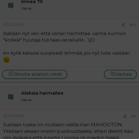
linnea 75
Vieras
23.01.2006
#10
lisätään nyt viel, että vähän harmittaa. vanha kunnon
"koliikki" huutaja tuli taas vierailuille... \|O
en kyllä katsoisi suopeasti lehmää, jos nyt tulisi vastaan.
Ilmoita asiaton viesti
Vastaa
Aleksia harmailee
Vieras
23.01.2006
#11
Suklaan tuska on mullakin välillä ihan MAHDOTON.
Ykkösen aikaan imetin puolivuotiaaksi, sitten dieetti kävi
niin rankaksi että lopetin ( poissa oli maidon lisäksi