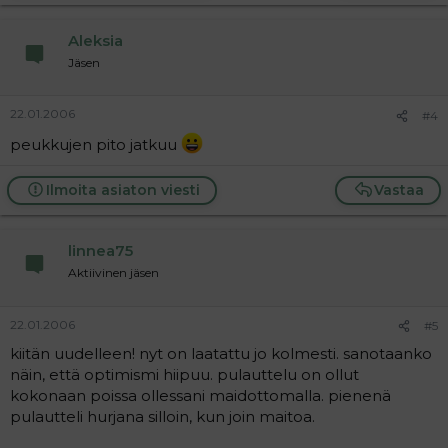
Aleksia
Jäsen
22.01.2006
#4
peukkujen pito jatkuu
Ilmoita asiaton viesti
Vastaa
linnea75
Aktiivinen jäsen
22.01.2006
#5
kiitän uudelleen! nyt on laatattu jo kolmesti. sanotaanko
näin, että optimismi hiipuu. pulauttelu on ollut
kokonaan poissa ollessani maidottomalla. pienenä
pulautteli hurjana silloin, kun join maitoa.