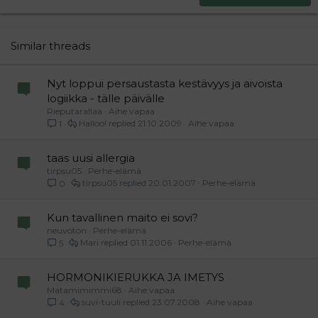
Tahoma
22
Times New Roman
26
Trebuchet MS
Similar threads
Verdana
Nyt loppui persaustasta kestävyys ja aivoista
logiikka - tälle päivälle
Rieputarallaa
Aihe vapaa
Halloo!
21.10.2009
Aihe vapaa
1
taas uusi allergia
tirpsu05
Perhe-elämä
tirpsu05
20.01.2007
Perhe-elämä
0
Kun tavallinen maito ei sovi?
neuvoton
Perhe-elämä
Mari
01.11.2006
Perhe-elämä
5
HORMONIKIERUKKA JA IMETYS
Matamimimmi68
Aihe vapaa
suvi-tuuli
23.07.2008
Aihe vapaa
4