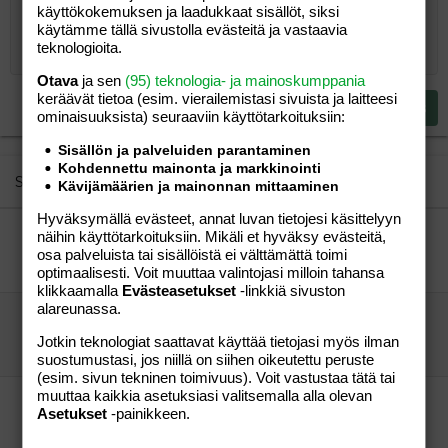
käyttökokemuksen ja laadukkaat sisällöt, siksi
10
Poista luonnos
Book Antiqua
Suurenna sisennystä
Heading 1
Keskitä
käytämme tällä sivustolla evästeitä ja vastaavia
teknologioita.
12
Courier New
Pienennä sisennystä
Tasaa oikealle
Heading 2
Otava
ja sen
(95) teknologia- ja mainoskumppania
15
Georgia
keräävät tietoa (esim. vierailemis­tasi sivuista ja laitteesi
Justify text
Heading 3
Lähetä vastaus
18
ominaisuuk­sista) seuraaviin käyttötarkoituksiin:
Tahoma
22
Times New Roman
Sisällön ja palveluiden parantaminen
Kohdennettu mainonta ja markkinointi
26
Trebuchet MS
Similar threads
Kävijämäärien ja mainonnan mittaaminen
Verdana
Hyväksymällä evästeet, annat luvan tietojesi käsittelyyn
mainostanpas täälläkin:)
näihin käyttötarkoituksiin. Mikäli et hyväksy evästeitä,
tamalo
Perhe-elämä
osa palveluista tai sisällöistä ei välttämättä toimi
mummimamma
31.01.2006
Perhe-elämä
3
optimaalisesti. Voit muuttaa valintojasi milloin tahansa
klikkaamalla
Evästeasetukset
-linkkiä sivuston
alareunassa.
mainostanpas täälläkin
tamalo
Perhe-elämä
Jotkin teknologiat saattavat käyttää tietojasi myös ilman
tamalo
22.01.2006
Perhe-elämä
0
suostumustasi, jos niillä on siihen oikeutettu peruste
(esim. sivun tekninen toimivuus). Voit vastustaa tätä tai
muuttaa kaikkia asetuksiasi valitsemalla alla olevan
mainostanpas täälläkin puolella:)
Asetukset
-painikkeen.
tamalo
Perhe-elämä
tamalo
22.01.2006
Perhe-elämä
0