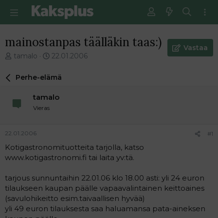
mainostanpas täälläkin taas:)
Vastaa
V
E
tamalo
22.01.2006
i
n
e
s
Perhe-elämä
s
i
t
m
tamalo
i
m
Vieras
k
ä
e
i
t
n
22.01.2006
#1
j
e
Kotigastronomituotteita tarjolla, katso
u
n
www.kotigastronomi.fi tai laita yv:tä.
n
v
a
i
l
e
tarjous sunnuntaihin 22.01.06 klo 18.00 asti: yli 24 euron
o
s
tilaukseen kaupan päälle vapaavalintainen keittoaines
i
t
(savulohikeitto esim.taivaallisen hyvää)
t
i
yli 49 euron tilauksesta saa haluamansa pata-aineksen
t