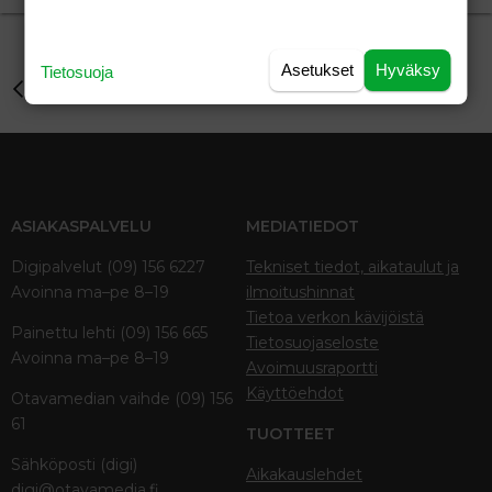
Asetukset
Hyväksy
Tietosuoja
Perhe-elämä
ASIAKASPALVELU
MEDIATIEDOT
Digipalvelut (09) 156 6227
Tekniset tiedot, aikataulut ja
Avoinna ma–pe 8–19
ilmoitushinnat
Tietoa verkon kävijöistä
Painettu lehti (09) 156 665
Tietosuojaseloste
Avoinna ma–pe 8–19
Avoimuusraportti
Käyttöehdot
Otavamedian vaihde (09) 156
61
TUOTTEET
Sähköposti (digi)
Aikakauslehdet
digi@otavamedia.fi