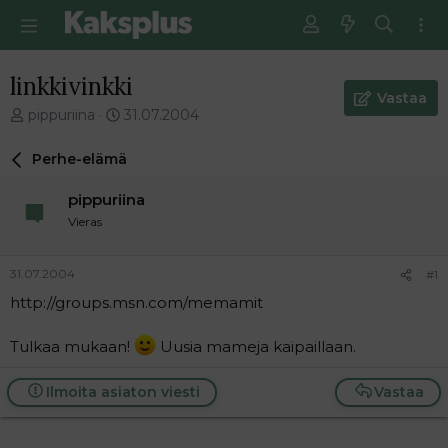
linkkivinkki
Vastaa
V
E
pippuriina
31.07.2004
i
n
e
s
Perhe-elämä
s
i
t
m
pippuriina
i
m
Vieras
k
ä
e
i
t
n
31.07.2004
#1
j
e
http://groups.msn.com/memamit
u
n
n
v
a
i
Tulkaa mukaan!
Uusia mameja kaipaillaan.
l
e
o
s
Ilmoita asiaton viesti
Vastaa
i
t
t
i
t