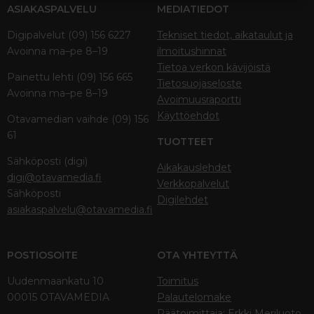
ASIAKASPALVELU
MEDIATIEDOT
Digipalvelut (09) 156 6227
Tekniset tiedot, aikataulut ja
Avoinna ma–pe 8–19
ilmoitushinnat
Tietoa verkon kävijöistä
Painettu lehti (09) 156 665
Tietosuojaseloste
Avoinna ma–pe 8–19
Avoimuusraportti
Käyttöehdot
Otavamedian vaihde (09) 156
61
TUOTTEET
Sähköposti (digi)
Aikakauslehdet
digi@otavamedia.fi
Verkkopalvelut
Sähköposti
Digilehdet
asiakaspalvelu@otavamedia.fi
POSTIOSOITE
OTA YHTEYTTÄ
Uudenmaankatu 10
Toimitus
00015 OTAVAMEDIA
Palautelomake
Päätoimittaja: Erkki Meriluoto