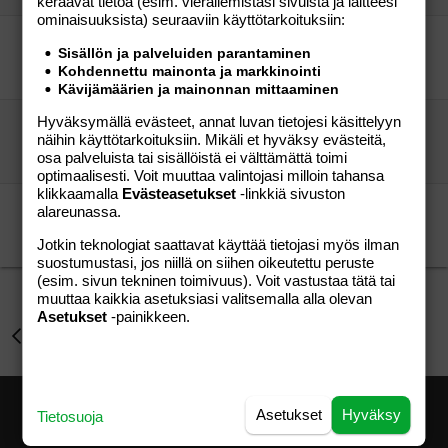
keräävät tietoa (esim. vierailemis­tasi sivuista ja laitteesi
ominaisuuk­sista) seuraaviin käyttötarkoituksiin:
Tänne reseptit talteen
Sisällön ja palveluiden parantaminen
Reben
Perhe-elämä
Kohdennettu mainonta ja markkinointi
Reben
11.01.2006
Perhe-elämä
0
Kävijämäärien ja mainonnan mittaaminen
Hyväksymällä evästeet, annat luvan tietojesi käsittelyyn
oulun kotiäideille
näihin käyttötarkoituksiin. Mikäli et hyväksy evästeitä,
elisamaria
Perhe-elämä
osa palveluista tai sisällöistä ei välttämättä toimi
cool mama
01.12.2004
Perhe-elämä
4
optimaalisesti. Voit muuttaa valintojasi milloin tahansa
klikkaamalla
Evästeasetukset
-linkkiä sivuston
Kaikki uskovaiset hoi!! Ja muutkin!!
alareunassa.
ana
Perhe-elämä
Jotkin teknologiat saattavat käyttää tietojasi myös ilman
ana
22.08.2004
Perhe-elämä
0
suostumustasi, jos niillä on siihen oikeutettu peruste
(esim. sivun tekninen toimivuus). Voit vastustaa tätä tai
muuttaa kaikkia asetuksiasi valitsemalla alla olevan
Asetukset
-painikkeen.
Perhe-elämä
Asetukset
Hyväksy
Tietosuoja