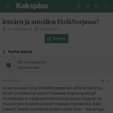
lentäen ja autoillen EteläNorjassa?
V
E
äiti 40plusplus
08.06.2005
i
n
e
s
Vastaa
s
i
t
m
Perhe-elämä
i
m
k
ä
äiti 40plusplus
e
i
t
n
Aktiivinen jäsen
j
e
u
n
08.06.2005
#1
n
v
a
i
Onko kukaan ollut EteläNorjassa niin että lentänyt ja
l
e
sitten vuokrannut auton? Millaisia majoitusjuttuja?
o
s
Hotelleissa ei näytä perhehuoneita juuuri löytyvän ja
i
t
muutenkin hotellihuoneet maksaa mansikoita. B&b
t
i
paikat? Voitko suositella jotakin niistä Oslo - Stavanger -
t