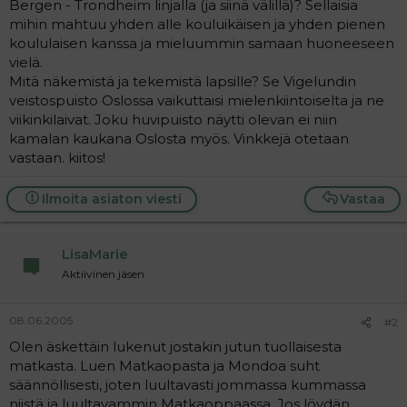
Bergen - Trondheim linjalla (ja siinä välillä)? Sellaisia
a
mihin mahtuu yhden alle kouluikäisen ja yhden pienen
j
a
koululaisen kanssa ja mieluummin samaan huoneeseen
vielä.
Mitä näkemistä ja tekemistä lapsille? Se Vigelundin
veistospuisto Oslossa vaikuttaisi mielenkiintoiselta ja ne
viikinkilaivat. Joku huvipuisto näytti olevan ei niin
kamalan kaukana Oslosta myös. Vinkkejä otetaan
vastaan. kiitos!
Ilmoita asiaton viesti
Vastaa
LisaMarie
Aktiivinen jäsen
08.06.2005
#2
Olen äskettäin lukenut jostakin jutun tuollaisesta
matkasta. Luen Matkaopasta ja Mondoa suht
säännöllisesti, joten luultavasti jommassa kummassa
niistä ja luultavammin Matkaoppaassa. Jos löydän