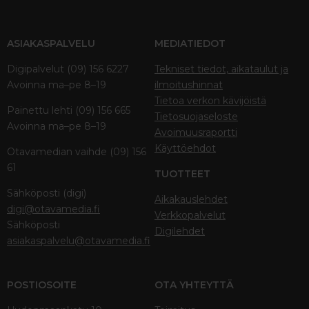
ASIAKASPALVELU
MEDIATIEDOT
Digipalvelut (09) 156 6227
Tekniset tiedot, aikataulut ja
Avoinna ma–pe 8–19
ilmoitushinnat
Tietoa verkon kävijöistä
Painettu lehti (09) 156 665
Tietosuojaseloste
Avoinna ma–pe 8–19
Avoimuusraportti
Käyttöehdot
Otavamedian vaihde (09) 156
61
TUOTTEET
Sähköposti (digi)
Aikakauslehdet
digi@otavamedia.fi
Verkkopalvelut
Sähköposti
Digilehdet
asiakaspalvelu@otavamedia.fi
POSTIOSOITE
OTA YHTEYTTÄ