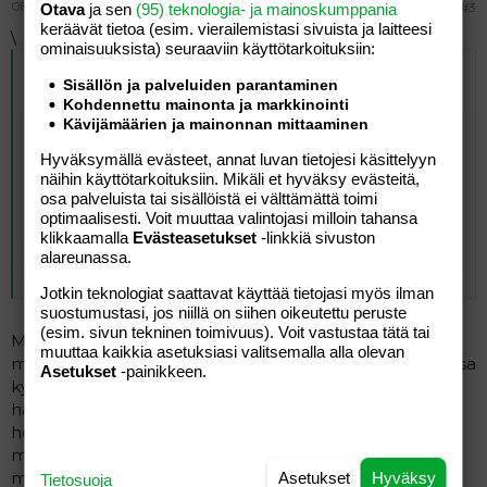
08.06.2005
#3
Otava
ja sen
(95) teknologia- ja mainoskumppania
keräävät tietoa (esim. vierailemis­tasi sivuista ja laitteesi
\
ominaisuuk­sista) seuraaviin käyttötarkoituksiin:
Alkuperäinen kirjoittaja
08.06.2005 klo 11:17 LisaMarie
Sisällön ja palveluiden parantaminen
kirjoitti
:
Kohdennettu mainonta ja markkinointi
Kävijämäärien ja mainonnan mittaaminen
Olen äskettäin lukenut jostakin jutun tuollaisesta
matkasta. Luen Matkaopasta ja Mondoa suht
Hyväksymällä evästeet, annat luvan tietojesi käsittelyyn
säännöllisesti, joten luultavasti jommassa kummassa
näihin käyttötarkoituksiin. Mikäli et hyväksy evästeitä,
niistä ja luultavammin Matkaoppaassa. Jos löydän
osa palveluista tai sisällöistä ei välttämättä toimi
lehden laitan tänne tiedon mikä numero se oli, mutta
optimaalisesti. Voit muuttaa valintojasi milloin tahansa
löytyisiköhän kirjastosta?
klikkaamalla
Evästeasetukset
-linkkiä sivuston
alareunassa.
Click to expand...
En ole itse Etelä-Norjassa koskaan käynyt, mutta
Jotkin teknologiat saattavat käyttää tietojasi myös ilman
eiköhän tuollakin mölkit ole edullisin vaihtoehto, kuten
suostumustasi, jos niillä on siihen oikeutettu peruste
pohjoisessa. Mökeissä on aina 4 vuodetta, ylensä 2
(esim. sivun tekninen toimivuus). Voit vastustaa tätä tai
kerrossänkyä ja jääkaappi+keittolevy. Muuten taso
Minä kyllä lähinnä bed and breakfast paikkoja enkä
muuttaa kaikkia asetuksiasi valitsemalla alla olevan
vaihtelee ihan laidasta laitaan, halvimmillaan ne
mitään leirintäaluemökkeja. 300 kruunun mökki norjassa
Asetukset
-painikkeen.
maksavat siinä 300 kruunua, jopa alle voi löytyä. Ylärajaa
kyllä kuulostaa kaikelta muulta kuin siltä tasolta mitä
ei sitten NBorjassa uskalla edes ajatella...maa on KALLIS!
haen. Kiitos kuitenkin vastauksestasi.
Kahvit+kahvileivät kahdelle voi hyvinkin maksaa 25
hotellimajoitusta olen katsellut ja olisin toki valmis
euroa!
maksamaan 100 euroa per yö ja vähän enemmänkin
mutta kun ei noita perhehuoneita näy oleavan.
Asetukset
Hyväksy
Tietosuoja