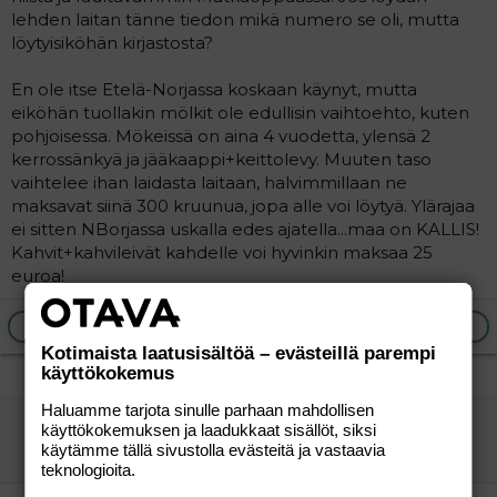
lehden laitan tänne tiedon mikä numero se oli, mutta
löytyisiköhän kirjastosta?
En ole itse Etelä-Norjassa koskaan käynyt, mutta
eiköhän tuollakin mölkit ole edullisin vaihtoehto, kuten
pohjoisessa. Mökeissä on aina 4 vuodetta, ylensä 2
kerrossänkyä ja jääkaappi+keittolevy. Muuten taso
vaihtelee ihan laidasta laitaan, halvimmillaan ne
maksavat siinä 300 kruunua, jopa alle voi löytyä. Ylärajaa
ei sitten NBorjassa uskalla edes ajatella...maa on KALLIS!
Kahvit+kahvileivät kahdelle voi hyvinkin maksaa 25
euroa!
Ilmoita asiaton viesti
Vastaa
Kotimaista laatusisältöä – evästeillä parempi
käyttökokemus
Haluamme tarjota sinulle parhaan mahdollisen
äiti 40plusplus
käyttökokemuksen ja laadukkaat sisällöt, siksi
Aktiivinen jäsen
käytämme tällä sivustolla evästeitä ja vastaavia
teknologioita.