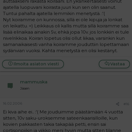
auttaakseni rakasta koiraani. En yksinkertaisesti voinut
ajatella luopuvani koirasta juuri kun sen olin saanut.
Tuntui pahalta ajatella lemmikin menetystä. :'(
Nyt koiramme on kunnossa, sillä ei ole kipuja ja lonkat
on leikattu. =) Leikkaus oli kallis mutta sillä koiramme saa
lisää elinaikaa ainakin 5v, ehkä jopa 10v. jos lonkkiin ei tule
nivelrikkoa. Koiran lopetus olisi ollut liikaa, varsinkin kun
samanaikaisesti vanha koiramme jouduttiin lopettamaan
sydänvian vuoksi. Kahta menetystä en olisi kestänyt.
Ilmoita asiaton viesti
Vastaa
mammuska
Jäsen
16.02.2006
#16
Ei kiva aihe ei.. :'( Me jouduimme päästämään 4 vuotta
sitten, 10v saku-uroksemme sateenkaarisilloille, kun
kovien pakkasten takia takapää petti, ensin sai
cortisonpiikin ja viikko meni hyvin mutta sitten tilanne