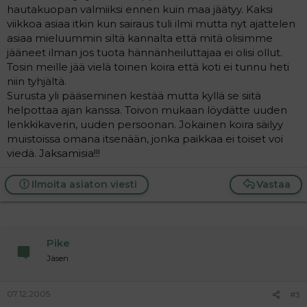
hautakuopan valmiiksi ennen kuin maa jäätyy. Kaksi
viikkoa asiaa itkin kun sairaus tuli ilmi mutta nyt ajattelen
asiaa mieluummin siltä kannalta että mitä olisimme
jääneet ilman jos tuota hännänheiluttajaa ei olisi ollut.
Tosin meille jää vielä toinen koira että koti ei tunnu heti
niin tyhjältä.
Surusta yli pääseminen kestää mutta kyllä se siitä
helpottaa ajan kanssa. Toivon mukaan löydätte uuden
lenkkikaverin, uuden persoonan. Jokainen koira säilyy
muistoissa omana itsenään, jonka paikkaa ei toiset voi
viedä. Jaksamisia!!!
Ilmoita asiaton viesti
Vastaa
Pike
Jäsen
07.12.2005
#3