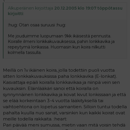
Alkuperäinen kirjoittaja
20.12.2005 klo 19:07 töppötassu
kirjoitti
:
:hug: Otan osaa suruusi :hug:
Me jouduimme luopumaan 9kk ikäisestä pennusta.
Koiralle ilmeni lonkkakuvauksessa, pahin lonkkavika ja
repeytymä lonkassa. Huomasin kun koira nilkutti
kolmella tassulla.
Meillä on 1v ikäinen koira, jolla todettiin puoli vuotta
sitten lonkkakuvauksissa paha lonkkavika (E-lonkat).
Kasvattaja epäili koiralla lonkkavikaa ja niinpä vein sen
kuvauksiin. Eläinlääkäri sanoi että koiralla on
synnynnäinen lonkkavika ja kovat kivut lonkissaan ja että
se elää korkeintaan 3-4 vuotta lääkityksellä tai
vaihtoehtona on lopetus samantien. Silloin tuntui todella
pahalta kuulla nuo sanat, varsinkin kun kaikki koirat ovat
meille todella rakkaita. :heart:
Pari päivää meni sumussa, mietin vaan mitä voisin tehdä