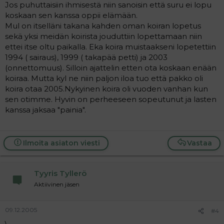
Jos puhuttaisiin ihmisestä niin sanoisin että suru ei lopu
koskaan sen kanssa oppii elämään.
Mul on itselläni takana kahden oman koiran lopetus
sekä yksi meidän koirista jouduttiin lopettamaan niin
ettei itse oltu paikalla. Eka koira muistaakseni lopetettiin
1994 ( sairaus), 1999 ( takapää petti) ja 2003
(onnettomuus). Silloin ajattelin etten ota koskaan enään
koiraa. Mutta kyl ne niin paljon iloa tuo että pakko oli
koira otaa 2005.Nykyinen koira oli vuoden vanhan kun
sen otimme. Hyvin on perheeseen sopeutunut ja lasten
kanssa jaksaa "painia".
Ilmoita asiaton viesti
Vastaa
Tyyris Tyllerö
Aktiivinen jäsen
09.12.2005
#4