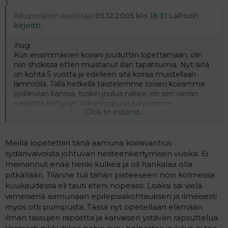
\
Alkuperäinen kirjoittaja
05.12.2005 klo 18:31 LaPooh
kirjoitti
:
:hug:
Kun ensimmäinen koirani jouduttiin lopettamaan, olin
niin shokissa etten muistanut illan tapahtumia. Nyt siitä
on kohta 5 vuotta ja edelleen sitä koiraa muistellaan
lämmöllä. Tällä hetkellä taistelemme toisen koiramme
sydänvian kanssa, tuskin joulua näkee, on sen verran
nestettä kertynyt. Viikonloppuna kaivoimme
Click to expand...
hautakuopan valmiiksi ennen kuin maa jäätyy. Kaksi
viikkoa asiaa itkin kun sairaus tuli ilmi mutta nyt ajattelen
asiaa mieluummin siltä kannalta että mitä olisimme
jääneet ilman jos tuota hännänheiluttajaa ei olisi ollut.
Meillä lopetettiin tänä aamuna koiravanhus
Tosin meille jää vielä toinen koira että koti ei tunnu heti
sydänvaivoista johtuvan nesteenkertymisen vuoksi. Ei
niin tyhjältä.
meinannut enää henki kulkea ja oli hankalaa olla
Surusta yli pääseminen kestää mutta kyllä se siitä
pitkällään. Tilanne tuli tähän pisteeseen noin kolmessa
helpottaa ajan kanssa. Toivon mukaan löydätte uuden
kuukaudessa eli tauti eteni nopeasti. Lisäksi sai vielä
lenkkikaverin, uuden persoonan. Jokainen koira säilyy
viimeisenä aamunaan epilepsiakohtauksen ja ilmeisesti
muistoissa omana itsenään, jonka paikkaa ei toiset voi
myös otti pumpusta. Tässä nyt opetellaan elämään
viedä. Jaksamisia!!!
ilman tassujen rapsetta ja karvaisen ystävän rapsuttelua.