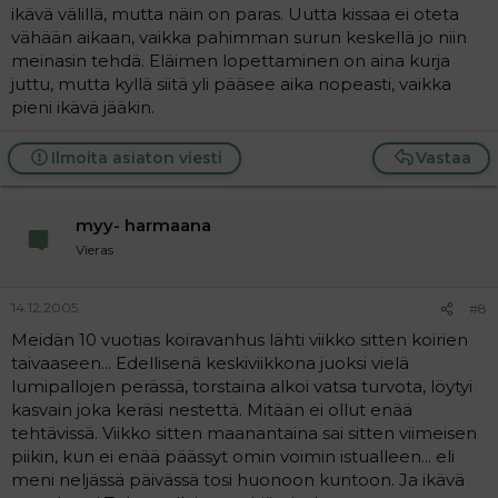
Tärkeintä on, että ystävän on nyt hyvä olla. Ja jäihän
ikävä välillä, mutta näin on paras. Uutta kissaa ei oteta
meille muistot!
vähään aikaan, vaikka pahimman surun keskellä jo niin
meinasin tehdä. Eläimen lopettaminen on aina kurja
juttu, mutta kyllä siitä yli pääsee aika nopeasti, vaikka
pieni ikävä jääkin.
Ilmoita asiaton viesti
Vastaa
myy- harmaana
Vieras
14.12.2005
#8
Meidän 10 vuotias koiravanhus lähti viikko sitten koirien
taivaaseen... Edellisenä keskiviikkona juoksi vielä
lumipallojen perässä, torstaina alkoi vatsa turvota, löytyi
kasvain joka keräsi nestettä. Mitään ei ollut enää
tehtävissä. Viikko sitten maanantaina sai sitten viimeisen
piikin, kun ei enää päässyt omin voimin istualleen... eli
meni neljässä päivässä tosi huonoon kuntoon. Ja ikävä