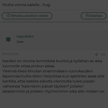
Mutta voimia kaikille.. :hug:
Ilmoita asiaton viesti
Vastaa
Jepulisko
Jäsen
13.02.2006
#13
itselläni on monta lemmikkiä kuollut ja kyllähän se aika
luonnolle ottaa jonkun aikaa.
Yleensä itkeä tihrutan ensimmäisen vuorokauden
läpeensä,mutta sitten helpottaa kun ajattelee asiaa siltä
kantilta, että kaikilta eläviltä olennoilta tulee jossain
vaiheessa "kalenterin päivät täyteen" joillakin
aikaisemmin ja joillakin myöhemmin eikä sille mitään voi.