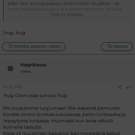
piikin, kun ei enää päässyt omin voimin istualleen... eli
meni neljässä päivässä tosi huonoon kuntoon. Ja ikävä
Click to expand...
on valtava! Tulee sellainen tyhjä olo, kun astuu ovesta
sisään. Kukaan ei tule häntä heiluen vastaan... En tiedä
milloin ikävä helpottaa... Ja milloin lakkaa
mukakuulemasta tassujen rapinan... :'(
:hug: :hug:
Ilmoita asiaton viesti
Vastaa
töppötassu
Vieras
20.12.2005
#10
:hug: Otan osaa suruusi :hug:
Me jouduimme luopumaan 9kk ikäisestä pennusta.
Koiralle ilmeni lonkkakuvauksessa, pahin lonkkavika ja
repeytymä lonkassa. Huomasin kun koira nilkutti
kolmella tassulla.
Koira oli muutenkin kasvanut liian nopeesti ja tassut