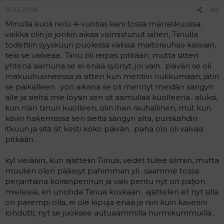
13.02.2006
#12
Minulla kuoli reilu 4-vuotias kani tossa marraskuussa..
vaikka olin jo jonkin aikaa valmistunut siihen, Tiinulla
todettiin syyskuun puolessa välissä maitorauhas-kasvain,
teki se vaikeaa.. Tiinu oli reipas pitkään, mutta sitten
yhtenä aamuna se ei enää syönyt, joi vain.. päivän se oli
makuuhuoneessa ja sitten kun mentiin nukkumaan, jätin
se paikalleen.. yön aikana se oli mennyt meidän sängyn
alle ja sieltä mie löysin sen sit aamullaa kuolleena.. aluksi,
kun näin tiinun kuolleen, olin ihan rauhallinen, mut kun
kävin hakemassa sen sieltä sängyn alta, purskahdin
itkuun ja sitä sit kesti koko päivän.. paha olo oli vaivasi
pitkään..
kyl vieläkin, kun ajattelin Tiinua, vedet tulee silmiin, mutta
muuten olen päässyt pahimman yli.. saamme tossa
perjantaina koiranpennun ja vaik pentu nyt on paljon
mielessä, en unohda Tiinua koskaan.. ajattelen et nyt sillä
on parempi olla, ei ole kipuja enää ja niin kuin kaverini
lohdutti, nyt se juoksee autuaammilla nurmikummuilla..