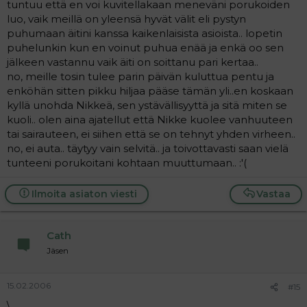
tuntuu että en voi kuvitellakaan meneväni porukoiden
luo, vaik meillä on yleensä hyvät välit eli pystyn
puhumaan äitini kanssa kaikenlaisista asioista.. lopetin
puhelunkin kun en voinut puhua enää ja enkä oo sen
jälkeen vastannu vaik äiti on soittanu pari kertaa..
no, meille tosin tulee parin päivän kuluttua pentu ja
enköhän sitten pikku hiljaa pääse tämän yli..en koskaan
kyllä unohda Nikkeä, sen ystävällisyyttä ja sitä miten se
kuoli.. olen aina ajatellut että Nikke kuolee vanhuuteen
tai sairauteen, ei siihen että se on tehnyt yhden virheen..
no, ei auta.. täytyy vain selvitä.. ja toivottavasti saan vielä
tunteeni porukoitani kohtaan muuttumaan.. :'(
Ilmoita asiaton viesti
Vastaa
Cath
Jäsen
15.02.2006
#15
\