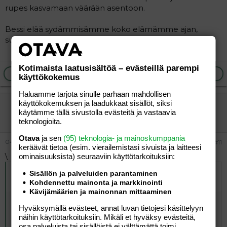
rupes kasvamaan väärään asentoon.
Bessi elää sydämmisämme koko elämämme ajan,
suloisempaa, kauniimpaa ja kiltimpää koiraa saa etsiä.
Kotimaista laatusisältöä – evästeillä parempi
Ilmoita asiaton viesti
Vastaa
käyttökokemus
Haluamme tarjota sinulle parhaan mahdollisen
käyttökokemuksen ja laadukkaat sisällöt, siksi
PlaaPlaaPlaa
käytämme tällä sivustolla evästeitä ja vastaavia
Jäsen
teknologioita.
Otava
ja sen
(95) teknologia- ja mainoskumppania
04.01.2006
#11
keräävät tietoa (esim. vierailemis­tasi sivuista ja laitteesi
\
ominaisuuk­sista) seuraaviin käyttötarkoituksiin:
Alkuperäinen kirjoittaja
05.12.2005 klo 18:31 LaPooh
Sisällön ja palveluiden parantaminen
kirjoitti
:
Kohdennettu mainonta ja markkinointi
Kävijämäärien ja mainonnan mittaaminen
:hug:
Hyväksymällä evästeet, annat luvan tietojesi käsittelyyn
Kun ensimmäinen koirani jouduttiin lopettamaan, olin
näihin käyttötarkoituksiin. Mikäli et hyväksy evästeitä,
niin shokissa etten muistanut illan tapahtumia. Nyt siitä
osa palveluista tai sisällöistä ei välttämättä toimi