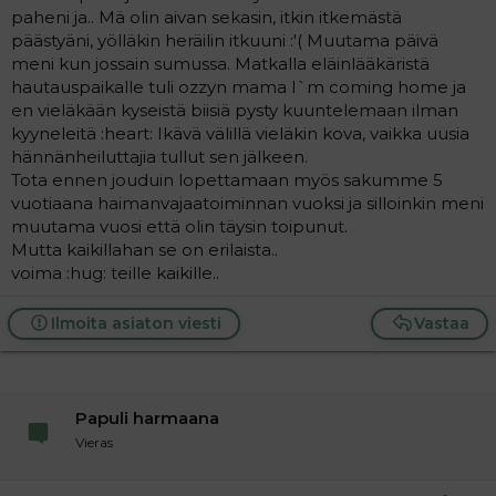
paheni ja.. Mä olin aivan sekasin, itkin itkemästä
päästyäni, yölläkin heräilin itkuuni :'( Muutama päivä
meni kun jossain sumussa. Matkalla eläinlääkäristä
hautauspaikalle tuli ozzyn mama I`m coming home ja
en vieläkään kyseistä biisiä pysty kuuntelemaan ilman
kyyneleitä :heart: Ikävä välillä vieläkin kova, vaikka uusia
hännänheiluttajia tullut sen jälkeen.
Tota ennen jouduin lopettamaan myös sakumme 5
vuotiaana haimanvajaatoiminnan vuoksi ja silloinkin meni
muutama vuosi että olin täysin toipunut.
Mutta kaikillahan se on erilaista..
voima :hug: teille kaikille..
Ilmoita asiaton viesti
Vastaa
Papuli harmaana
Vieras