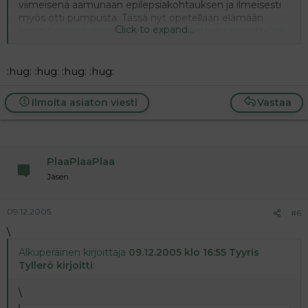
viimeisenä aamunaan epilepsiakohtauksen ja ilmeisesti
myös otti pumpusta. Tässä nyt opetellaan elämään
Click to expand...
ilman tassujen rapsetta ja karvaisen ystävän rapsuttelua.
Varmasti pikkuhiljaa pahin suru helpottaa ja ikävä ei tee
enää kipeää.
Tärkeintä on, että ystävän on nyt hyvä olla. Ja jäihän
:hug: :hug: :hug: :hug:
meille muistot!
Ilmoita asiaton viesti
Vastaa
PlaaPlaaPlaa
Jäsen
09.12.2005
#6
\
Alkuperäinen kirjoittaja
09.12.2005 klo 16:55 Tyyris
Tyllerö kirjoitti
:
\