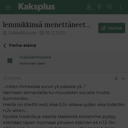
lemmikkinsä menettäneet...
Vastaa
V
E
SuklaaMousse
05.12.2005
i
n
e
s
Perhe-elämä
s
i
t
m
SuklaaMousse
i
m
Aktiivinen jäsen
k
ä
e
i
t
n
05.12.2005
#1
j
e
...miten ihmeessä surun yli pääsee yli...?
u
n
Varmaan samanlailla ku muustakin surusta mutta
n
v
a
i
kumminkin...
l
e
meillä on sheltti neiti, ikää 5,5v alkava sydän vika todettiin
o
s
n.2v sitten...
i
t
hyvällä hoidolla ja oikeilla lääkkeillä koiramme pystyy
t
i
elämään täysin normaali pituisen elämän eli n.12-15v
t