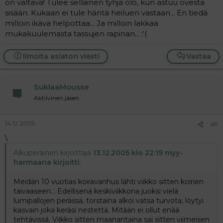
on valtava! Tulee sellainen tyhjä olo, kun astuu ovesta
sisään. Kukaan ei tule häntä heiluen vastaan... En tiedä
milloin ikävä helpottaa... Ja milloin lakkaa
mukakuulemasta tassujen rapinan... :'(
Ilmoita asiaton viesti
Vastaa
SuklaaMousse
Aktiivinen jäsen
14.12.2005
#9
\
Alkuperäinen kirjoittaja
13.12.2005 klo 22:19 myy-
harmaana kirjoitti
:
Meidän 10 vuotias koiravanhus lähti viikko sitten koirien
taivaaseen... Edellisenä keskiviikkona juoksi vielä
lumipallojen perässä, torstaina alkoi vatsa turvota, löytyi
kasvain joka keräsi nestettä. Mitään ei ollut enää
tehtävissä. Viikko sitten maanantaina sai sitten viimeisen