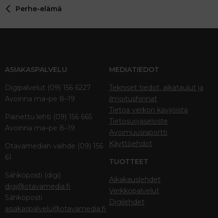
Perhe-elämä
Verdana
ASIAKASPALVELU
MEDIATIEDOT
Digipalvelut (09) 156 6227
Tekniset tiedot, aikataulut ja
Avoinna ma–pe 8–19
ilmoitushinnat
Tietoa verkon kävijöistä
Painettu lehti (09) 156 665
Tietosuojaseloste
Avoinna ma–pe 8–19
Avoimuusraportti
Käyttöehdot
Otavamedian vaihde (09) 156
61
TUOTTEET
Sähköposti (digi)
Aikakauslehdet
digi@otavamedia.fi
Verkkopalvelut
Sähköposti
Digilehdet
asiakaspalvelu@otavamedia.fi