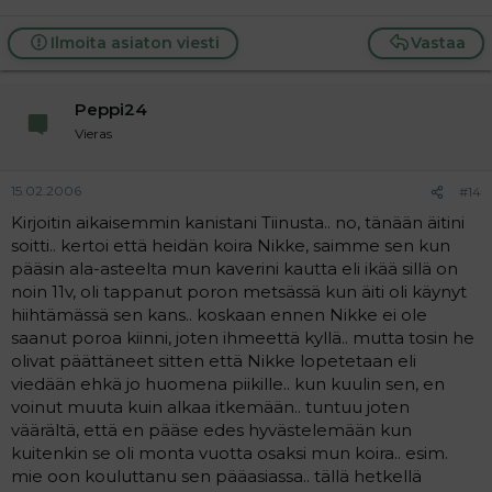
Ilmoita asiaton viesti
Vastaa
Peppi24
Vieras
15.02.2006
#14
Kirjoitin aikaisemmin kanistani Tiinusta.. no, tänään äitini
soitti.. kertoi että heidän koira Nikke, saimme sen kun
pääsin ala-asteelta mun kaverini kautta eli ikää sillä on
noin 11v, oli tappanut poron metsässä kun äiti oli käynyt
hiihtämässä sen kans.. koskaan ennen Nikke ei ole
saanut poroa kiinni, joten ihmeettä kyllä.. mutta tosin he
olivat päättäneet sitten että Nikke lopetetaan eli
viedään ehkä jo huomena piikille.. kun kuulin sen, en
voinut muuta kuin alkaa itkemään.. tuntuu joten
väärältä, että en pääse edes hyvästelemään kun
kuitenkin se oli monta vuotta osaksi mun koira.. esim.
mie oon kouluttanu sen pääasiassa.. tällä hetkellä