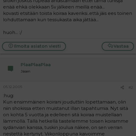
siltikin joskus rupeaa ahdistamaan ettei tämä tuhisija
a
enää ehkä olekkaan 5v jälkeen meillä enää...
j
kovasti etsitään toista koiraa kaveriksi..että jäis ees toinen
a
lohduttamaan kun tessukasta aika jättää...
huoh... :/
Ilmoita asiaton viesti
Vastaa
PlaaPlaaPlaa
Jäsen
05.12.2005
#2
:hug:
Kun ensimmäinen koirani jouduttiin lopettamaan, olin
niin shokissa etten muistanut illan tapahtumia. Nyt siitä
on kohta 5 vuotta ja edelleen sitä koiraa muistellaan
lämmöllä. Tällä hetkellä taistelemme toisen koiramme
sydänvian kanssa, tuskin joulua näkee, on sen verran
nestettä kertynyt. Viikonloppuna kaivoimme