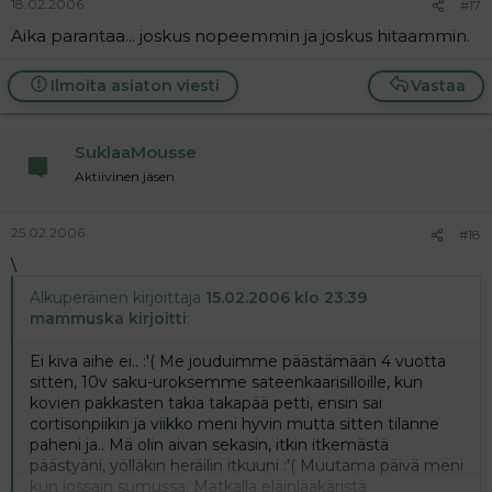
18.02.2006
#17
Aika parantaa... joskus nopeemmin ja joskus hitaammin.
Ilmoita asiaton viesti
Vastaa
SuklaaMousse
Aktiivinen jäsen
25.02.2006
#18
\
Alkuperäinen kirjoittaja
15.02.2006 klo 23:39
mammuska kirjoitti
:
Ei kiva aihe ei.. :'( Me jouduimme päästämään 4 vuotta
sitten, 10v saku-uroksemme sateenkaarisilloille, kun
kovien pakkasten takia takapää petti, ensin sai
cortisonpiikin ja viikko meni hyvin mutta sitten tilanne
paheni ja.. Mä olin aivan sekasin, itkin itkemästä
päästyäni, yölläkin heräilin itkuuni :'( Muutama päivä meni
kun jossain sumussa. Matkalla eläinlääkäristä