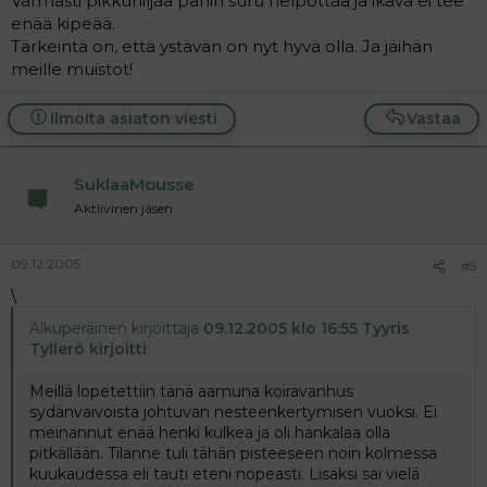
Varmasti pikkuhiljaa pahin suru helpottaa ja ikävä ei tee
enää kipeää.
Tärkeintä on, että ystävän on nyt hyvä olla. Ja jäihän
meille muistot!
Ilmoita asiaton viesti
Vastaa
SuklaaMousse
Aktiivinen jäsen
09.12.2005
#5
\
Alkuperäinen kirjoittaja
09.12.2005 klo 16:55 Tyyris
Tyllerö kirjoitti
:
Meillä lopetettiin tänä aamuna koiravanhus
sydänvaivoista johtuvan nesteenkertymisen vuoksi. Ei
meinannut enää henki kulkea ja oli hankalaa olla
pitkällään. Tilanne tuli tähän pisteeseen noin kolmessa
kuukaudessa eli tauti eteni nopeasti. Lisäksi sai vielä