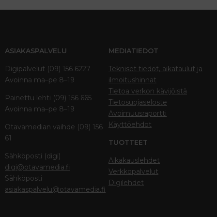
ASIAKASPALVELU
MEDIATIEDOT
Digipalvelut (09) 156 6227
Tekniset tiedot, aikataulut ja
Avoinna ma–pe 8–19
ilmoitushinnat
Tietoa verkon kävijöistä
Painettu lehti (09) 156 665
Tietosuojaseloste
Avoinna ma–pe 8–19
Avoimuusraportti
Käyttöehdot
Otavamedian vaihde (09) 156
61
TUOTTEET
Sähköposti (digi)
Aikakauslehdet
digi@otavamedia.fi
Verkkopalvelut
Sähköposti
Digilehdet
asiakaspalvelu@otavamedia.fi