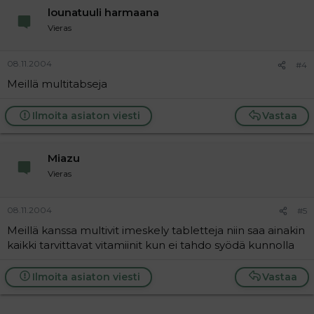
lounatuuli harmaana
Vieras
08.11.2004
#4
Meillä multitabseja
Ilmoita asiaton viesti
Vastaa
Miazu
Vieras
08.11.2004
#5
Meillä kanssa multivit imeskely tabletteja niin saa ainakin
kaikki tarvittavat vitamiinit kun ei tahdo syödä kunnolla
Ilmoita asiaton viesti
Vastaa