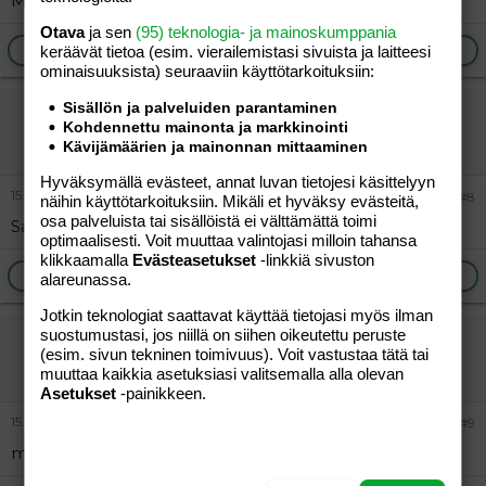
Meillä käytetään talvella sanasolia.
Otava
ja sen
(95) teknologia- ja mainoskumppania
Ilmoita asiaton viesti
Vastaa
keräävät tietoa (esim. vierailemis­tasi sivuista ja laitteesi
ominaisuuk­sista) seuraaviin käyttötarkoituksiin:
Sisällön ja palveluiden parantaminen
ninnu77
Kohdennettu mainonta ja markkinointi
Vieras
Kävijämäärien ja mainonnan mittaaminen
Hyväksymällä evästeet, annat luvan tietojesi käsittelyyn
15.11.2004
#8
näihin käyttötarkoituksiin. Mikäli et hyväksy evästeitä,
osa palveluista tai sisällöistä ei välttämättä toimi
Sanasolia päivittäin :hug:
optimaalisesti. Voit muuttaa valintojasi milloin tahansa
klikkaamalla
Evästeasetukset
-linkkiä sivuston
Ilmoita asiaton viesti
Vastaa
alareunassa.
Jotkin teknologiat saattavat käyttää tietojasi myös ilman
suostumustasi, jos niillä on siihen oikeutettu peruste
Kirsikka
(esim. sivun tekninen toimivuus). Voit vastustaa tätä tai
Aktiivinen jäsen
muuttaa kaikkia asetuksiasi valitsemalla alla olevan
Asetukset
-painikkeen.
15.11.2004
#9
meillä esikko syö multitabsia, niitä imeskeltäviä.