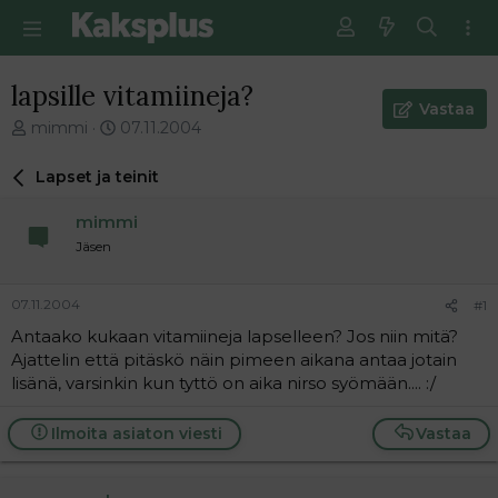
lapsille vitamiineja?
Vastaa
V
E
mimmi
07.11.2004
i
n
e
s
Lapset ja teinit
s
i
t
m
mimmi
i
m
Jäsen
k
ä
e
i
t
n
07.11.2004
#1
j
e
Antaako kukaan vitamiineja lapselleen? Jos niin mitä?
u
n
Ajattelin että pitäskö näin pimeen aikana antaa jotain
n
v
a
i
lisänä, varsinkin kun tyttö on aika nirso syömään.... :/
l
e
o
s
Ilmoita asiaton viesti
Vastaa
i
t
t
i
t