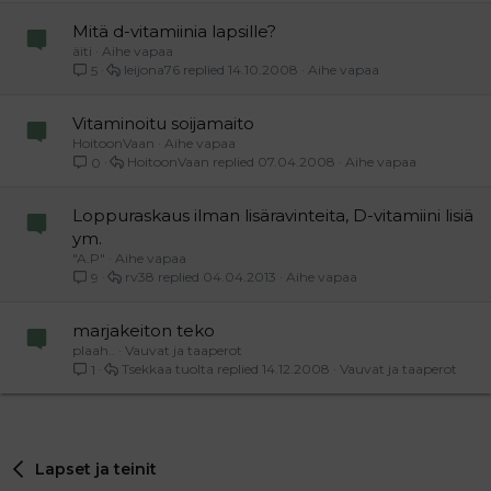
Mitä d-vitamiinia lapsille?
äiti
Aihe vapaa
leijona76
14.10.2008
Aihe vapaa
5
Vitaminoitu soijamaito
HoitoonVaan
Aihe vapaa
HoitoonVaan
07.04.2008
Aihe vapaa
0
Loppuraskaus ilman lisäravinteita, D-vitamiini lisiä
ym.
"A.P"
Aihe vapaa
rv38
04.04.2013
Aihe vapaa
9
marjakeiton teko
plaah..
Vauvat ja taaperot
Tsekkaa tuolta
14.12.2008
Vauvat ja taaperot
1
Lapset ja teinit