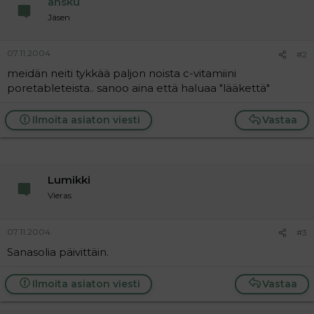
ansku
a
Jäsen
j
a
07.11.2004
#2
meidän neiti tykkää paljon noista c-vitamiini
poretableteista.. sanoo aina että haluaa "lääkettä"
Ilmoita asiaton viesti
Vastaa
Lumikki
Vieras
07.11.2004
#3
Sanasolia päivittäin.
Ilmoita asiaton viesti
Vastaa