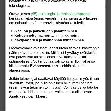
No niin, tulihan se sieltä... Tunnustuksia!
käytämme tällä sivustolla evästeitä ja vastaavia
teknologioita.
http://www.iltasanomat.fi/uutiset/ulkomaat/uutinen.a
sp?id=2240624 :D
Otava
ja sen
(95) teknologia- ja mainoskumppania
Kirsikka
Viestiketju
23.08.2010
Viestiä: 3
Osio:
keräävät tietoa (esim. vierailemis­tasi sivuista ja laitteesi
Aihe vapaa
ominaisuuk­sista) seuraaviin käyttötarkoituksiin:
Sisällön ja palveluiden parantaminen
Sekoileeko täällä kerho-osiot taas?
Kohdennettu mainonta ja markkinointi
Olenpas tässä vain huomannut kerhoon
Kävijämäärien ja mainonnan mittaaminen
kirjautuessani että nimeni alla on myös kerho (me
Hyväksymällä evästeet, annat luvan tietojesi käsittelyyn
kuumeilijat) johon en tod. kuulu. Sisälle en pääse,
näihin käyttötarkoituksiin. Mikäli et hyväksy evästeitä,
tietenkään kun en salasanaa tiedä, mahtaako
osa palveluista tai sisällöistä ei välttämättä toimi
kerhoon liittyä joku toinen saman tyylinen nikki?
optimaalisesti. Voit muuttaa valintojasi milloin tahansa
Kirsikka
Viestiketju
22.06.2010
Viestiä: 2
Osio:
klikkaamalla
Evästeasetukset
-linkkiä sivuston
Aihe vapaa
alareunassa.
Jotkin teknologiat saattavat käyttää tietojasi myös ilman
Tsi-kestovaippoja tekevät hohoi!
suostumustasi, jos niillä on siihen oikeutettu peruste
Kaavoja olisin vailla, pistäkään yv:llä jos olis tsäänssiä
(esim. sivun tekninen toimivuus). Voit vastustaa tätä tai
moisiin :) Eräitä tiettyjä kaipailen :wave:
muuttaa kaikkia asetuksiasi valitsemalla alla olevan
Asetukset
-painikkeen.
Kirsikka
Viestiketju
19.05.2010
Viestiä: 9
Osio:
Aihe vapaa