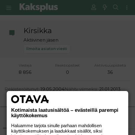
Kirsikka
Aktiivinen jäsen
Ilmoita asiaton viesti
Viestejä
Reaktiopisteet
Aktiivisuuspisteitä
8 856
0
36
Rekisteröitynyt
19.05.2004
Nähty viimeksi
21.01.2013
Etsi
Kotimaista laatusisältöä – evästeillä parempi
käyttökokemus
Uusimmat viestit
Tietoja
Haluamme tarjota sinulle parhaan mahdollisen
käyttökokemuksen ja laadukkaat sisällöt, siksi