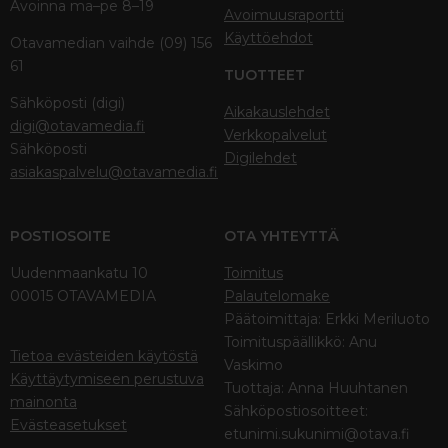
Avoinna ma–pe 8–19
Avoimuusraportti
Käyttöehdot
Otavamedian vaihde (09) 156
61
TUOTTEET
Sähköposti (digi)
Aikakauslehdet
digi@otavamedia.fi
Verkkopalvelut
Sähköposti
Digilehdet
asiakaspalvelu@otavamedia.fi
POSTIOSOITE
OTA YHTEYTTÄ
Uudenmaankatu 10
Toimitus
00015 OTAVAMEDIA
Palautelomake
Päätoimittaja: Erkki Meriluoto
Toimituspäällikkö: Anu
Tietoa evästeiden käytöstä
Vaskimo
Käyttäytymiseen perustuva
Tuottaja: Anna Huuhtanen
mainonta
Sähköpostiosoitteet:
Evästeasetukset
etunimi.sukunimi@otava.fi