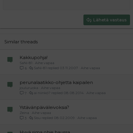
12
Courier New
Pienennä sisennystä
Tasaa oikealle
Heading 2
15
Georgia
Justify text
Heading 3
Lähetä vastaus
18
Tahoma
22
Times New Roman
26
Trebuchet MS
Similar threads
Verdana
Kakkupohja!
SaNi-81
Aihe vapaa
SaNi-81
03.11.2007
Aihe vapaa
6
perunalaatikko-ohjetta kaipailen
jouluruoka
Aihe vapaa
ai niinkö?
08.08.2014
Aihe vapaa
7
Ystävänpäiväleivoksia?
Zeina
Aihe vapaa
Sisu
08.02.2009
Aihe vapaa
3
Hyvä sima ohje haussa