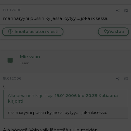
a
j
19.01.2006
#2
a
mannaryyni pussin kyljessä löytyy..... joka ikisessä.
Ilmoita asiaton viesti
Vastaa
Mie vaan
Jäsen
19.01.2006
#3
\
Alkuperäinen kirjoittaja
19.01.2006 klo 20:39 Katiaana
kirjoitti
:
mannaryyni pussin kyljessä löytyy..... joka ikisessä.
Älä höpötä! Voin vaik lähettää sulle meidän