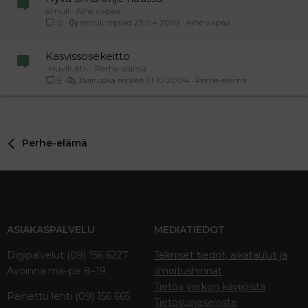
simuli
Aihe vapaa
simuli
23.04.2010
Aihe vapaa
0
Kasvissosekeitto
-Huvitutti-
Perhe-elämä
Jaanuska
31.10.2004
Perhe-elämä
5
Perhe-elämä
ASIAKASPALVELU
MEDIATIEDOT
Digipalvelut (09) 156 6227
Tekniset tiedot, aikataulut ja
Avoinna ma–pe 8–19
ilmoitushinnat
Tietoa verkon kävijöistä
Painettu lehti (09) 156 665
Tietosuojaseloste