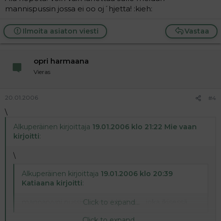
mannispussin jossa ei oo oj´hjetta! :kieh:
Ilmoita asiaton viesti
Vastaa
opri harmaana
Vieras
20.01.2006
#4
\
Alkuperäinen kirjoittaja
19.01.2006 klo 21:22 Mie vaan
kirjoitti
:
\
Alkuperäinen kirjoittaja
19.01.2006 klo 20:39
Katiaana kirjoitti
:
mannaryyni pussin kyljessä löytyy..... joka ikisessä.
Click to expand...
Click to expand...