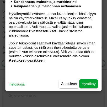
sähkövatkaimella.
Kohdennettu mainonta ja markkinointi
Kävijämäärien ja mainonnan mittaaminen
Vinkiksi: Itse käytän puolukkasurvosta, jotka olen
Hyväksymällä evästeet, annat luvan tietojesi käsittelyyn
keittämisen jälkeen siivilöinyt ennen suurimoiden
näihin käyttötarkoituksiin. Mikäli et hyväksy evästeitä,
lisäämistä (lapset ei tykkää puolukankuorista) Silloin
osa palveluista tai sisällöistä ei välttämättä toimi
optimaalisesti. Voit muuttaa valintojasi milloin tahansa
käytän hiukan vajaan litran survosta: kokonaisia käytän
klikkaamalla
Evästeasetukset
-linkkiä sivuston
reilun litran ohjeeseen. Lisäksi käytän 1 ½ dl suurimoita
alareunassa.
litraa kohden.
Jotkin teknologiat saattavat käyttää tietojasi myös ilman
Jos jää liian liruksi, niin laita perunajauhoja veden kanssa
suostumustasi, jos niillä on siihen oikeutettu peruste
(esim. sivun tekninen toimivuus). Voit vastustaa tätä tai
sekaan ja keitä uudestaan lämpimäksi.
muuttaa kaikkia asetuksiasi valitsemalla alla olevan
Asetukset
-painikkeen.
Ilmoita asiaton viesti
Vastaa
Asetukset
Hyväksy
Tietosuoja
Järjestetty lista
Lihavoitu
Kursivoitu
Laajennettuun editoriin…
Lista
Laajennettuun editoriin…
Lisää hyperlinkki
Lisää kuva
Hymiöt
Laajennettuun editorii
Kumoa
Laajennettuu
Esikat
Järjestämätön lista
Kirjoita vastaus...
Tasaa vasemmalle
9
Normal
Tallenna luonnos
Arial
Fontin koko
Tasaus
Lainaus
Tee uudelleen
Lisää video/media
BBCode-näkymä
Tekstiväri
Paragraph format
Lisää taulukko
Poista muotoilu
Kirjasintyyli
Insert horizontal line
Luonnokset
Yliviivaa
Spoiler
Alleviivattu
Koodi
Rivinsisäinen koodi
Rivinsisäinen spoiler
10
Poista luonnos
Book Antiqua
Suurenna sisennystä
Heading 1
Keskitä