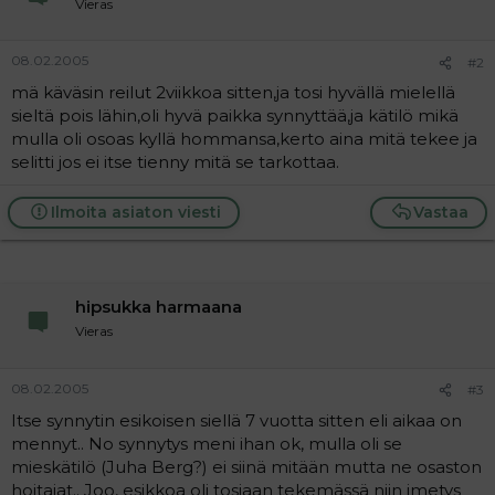
Vieras
a
j
a
08.02.2005
#2
mä käväsin reilut 2viikkoa sitten,ja tosi hyvällä mielellä
sieltä pois lähin,oli hyvä paikka synnyttää,ja kätilö mikä
mulla oli osoas kyllä hommansa,kerto aina mitä tekee ja
selitti jos ei itse tienny mitä se tarkottaa.
Ilmoita asiaton viesti
Vastaa
hipsukka harmaana
Vieras
08.02.2005
#3
Itse synnytin esikoisen siellä 7 vuotta sitten eli aikaa on
mennyt.. No synnytys meni ihan ok, mulla oli se
mieskätilö (Juha Berg?) ei siinä mitään mutta ne osaston
hoitajat.. Joo, esikkoa oli tosiaan tekemässä niin imetys