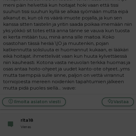
meni päin helvettiä kun hoitajat hoki vaan että tissi
suuhun tissi suuhun kyllä se alkaa syömään mutta eipä
alkanut ei, kun oli ns väärä imuote pojalla, ja kun sen
kanssa sitten taistelin ja yritin saada poikaa imemään niin
yks yökkö sit totes että anna tänne se vauva kun tuosta
ei kerta mitään tuu, minä anna sille maitoa. Koko
osastohan tässä herää \|O ja muutenkin, pojan
katkennutta solisluuta ei huomannut kukaan, ei lääkäri
eikä hoitajat. ihmettelivät vaan kun huuta kylvettäessä
niin kauheasti. Kotona vasta neuvolan terkka huomas ja
osas antaa hoito-ohjeet ja uudet kanto-ote ohjeet...yms
mutta tsemppiä sulle sinne, paljon on vettä virrannut
torniojoesta mereen noidenkin tapahtumien jälkeen
mutta pidä puoles siellä... :wave:
Ilmoita asiaton viesti
Vastaa
rita18
Vieras