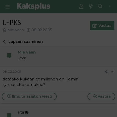
L-PKS
Vastaa
V
E
Mie vaan
08.02.2005
i
n
e
s
Lapsen saaminen
s
i
t
m
Mie vaan
i
m
Jäsen
k
ä
e
i
t
n
08.02.2005
#1
j
e
tietääkö kukaan et millanen on Kemin
u
n
synnäri...Kokemuksia?
n
v
a
i
l
e
Ilmoita asiaton viesti
Vastaa
o
s
i
t
t
i
rita18
t