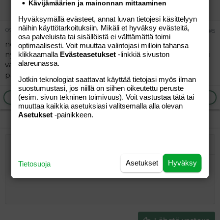
Kävijämäärien ja mainonnan mittaaminen
Vieras
mutta pidä puoles siellä... :wave:
Hyväksymällä evästeet, annat luvan tietojesi käsittelyyn
näihin käyttötarkoituksiin. Mikäli et hyväksy evästeitä,
09.02.2005
#5
osa palveluista tai sisällöistä ei välttämättä toimi
noista hoitajista vielä,siellä oli paljon nuorenpaa sakkia
optimaalisesti. Voit muuttaa valintojasi milloin tahansa
nyt,ja itekki hoksasin että tää vanhenpi henkilö kunta oli
klikkaamalla
Evästeasetukset
-linkkiä sivuston
alareunassa.
välillä tosi tylyä,ja aina kauhee kiire,nuoremmilla oli
paljon eemmän iakaa vastata kysymyksiin osastolla.
Jotkin teknologiat saattavat käyttää tietojasi myös ilman
suostumustasi, jos niillä on siihen oikeutettu peruste
(esim. sivun tekninen toimivuus). Voit vastustaa tätä tai
Ilmoita asiaton viesti
Vastaa
muuttaa kaikkia asetuksiasi valitsemalla alla olevan
Asetukset
-painikkeen.
Järjestetty lista
Lihavoitu
Kursivoitu
Laajennettuun editoriin…
Lista
Laajennettuun editoriin…
Lisää hyperlinkki
Lisää kuva
Hymiöt
Laajennettuun editorii
Kumoa
Laajennettuu
Esikat
Asetukset
Hyväksy
Tietosuoja
Järjestämätön lista
Kirjoita vastaus...
Tasaa vasemmalle
9
Normal
Tallenna luonnos
Arial
Fontin koko
Tasaus
Lainaus
Tee uudelleen
Lisää video/media
BBCode-näkymä
Tekstiväri
Paragraph format
Lisää taulukko
Poista muotoilu
Kirjasintyyli
Insert horizontal line
Luonnokset
Yliviivaa
Spoiler
Alleviivattu
Koodi
Rivinsisäinen koodi
Rivinsisäinen spoiler
10
Poista luonnos
Book Antiqua
Suurenna sisennystä
Heading 1
Keskitä
12
Courier New
Pienennä sisennystä
Tasaa oikealle
Heading 2
15
Georgia
Justify text
Heading 3