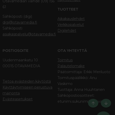
Otavamedian vaihde (09) 156
61
TUOTTEET
Sähköposti (digi)
Aikakauslehdet
digi@otavamedia.fi
Verkkopalvelut
Sähköposti
Digilehdet
asiakaspalvelu@otavamedia.fi
POSTIOSOITE
OTA YHTEYTTÄ
Uudenmaankatu 10
Toimitus
00015 OTAVAMEDIA
Palautelomake
Päätoimittaja: Erkki Meriluoto
Toimituspäällikkö: Anu
Tietoa evästeiden käytöstä
Vaskimo
Käyttäytymiseen perustuva
Tuottaja: Anna Huuhtanen
mainonta
Sähköpostiosoitteet:
Evästeasetukset
etunimi.sukunimi@otava.fi
Ylös
Bott