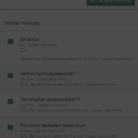
Lähetä vastaus
18
Tahoma
22
Times New Roman
26
Trebuchet MS
Similar threads
Verdana
jkl laitos
jkl
Lapsen saaminen
9
Kolmasti synnyttänyt
14.02.2005
Lapsen saaminen
kemin synnytyssairaala?
äiti -84
Lapsen saaminen
taustalla
26.11.2005
Lapsen saaminen
4
Vammalan aluesairaala???
Nuhnus
Lapsen saaminen
valkosorsa
22.02.2008
Lapsen saaminen
2
Porvoon sairaalan laajennus
Papuli
Lapsen saaminen
taustalla
08.11.2006
Lapsen saaminen
1