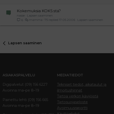
Kokemuksia KOKS:sta?
nasse
Lapsen saaminen
mamma -75
17.05.2006
Lapsen saaminen
6
Lapsen saaminen
ASIAKASPALVELU
MEDIATIEDOT
Digipalvelut (09) 156 6227
Tekniset tiedot, aikataulut ja
Avoinna ma–pe 8–19
ilmoitushinnat
Tietoa verkon kävijöistä
Painettu lehti (09) 156 665
Tietosuojaseloste
Avoinna ma–pe 8–19
Avoimuusraportti
Käyttöehdot