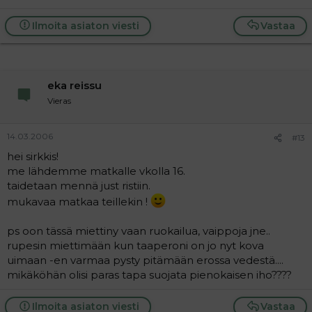
Ilmoita asiaton viesti
Vastaa
eka reissu
Vieras
14.03.2006
#13
hei sirkkis!
me lähdemme matkalle vkolla 16.
taidetaan mennä just ristiin.
mukavaa matkaa teillekin !
ps oon tässä miettiny vaan ruokailua, vaippoja jne..
rupesin miettimään kun taaperoni on jo nyt kova
uimaan -en varmaa pysty pitämään erossa vedestä....
mikäköhän olisi paras tapa suojata pienokaisen iho????
Ilmoita asiaton viesti
Vastaa