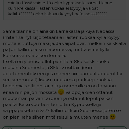
mietin tässä vain että onko kyproksella sama tilanne
kuin kreikassa? lastenruokaa ei löydy ja vaipat
kalliita?????? onko kukaan käynyt pafoksessa?????
Sama tilanne on ainakin Larnakassa ja Aiya Napassa
(miten se nyt kirjoitetaan) eli lasten ruokaa kyllä löytyy
mutta ei tuttuja makuja. Ja vaipat ovat melkein kaikkialla
paljon kallimpia kuin Suomessa, mutta ei ne kyllä
konkurssiin vie viikon lomalla.
Itsellä on yleensä ollut pienillä 4-8kk kaikki ruoka
mukana Suomesta ja 8kk-1v osittain (esim
apartementokseen jos menee niin aamu-iltapuurot tai
sen semmoiset) lisäksi muutamia purkkeja ruokaa,
hedelmiä siellä on tarjolla ja isommille ei oo tarvinnu
enää niin paljon mössätä
Vaippoja olen ottanut
muutaman päivän tarpeen ja ostanut loput paikan
päältä. Kaksi vuotta sitten oltiin Kyproksella ja
vaippapaketti oli 5-7? kalliimpi kuin Suomessa joten se
on pieni raha siihen mitä reisulla muuten menee