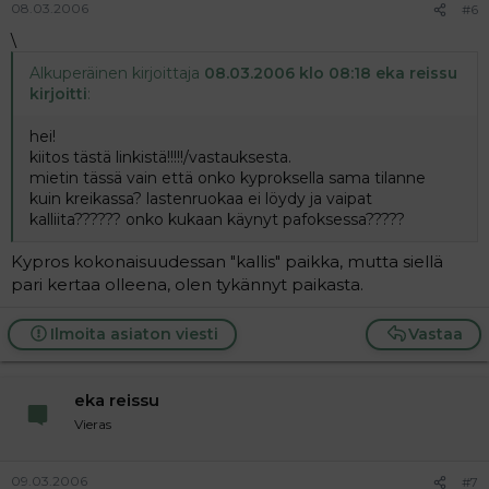
08.03.2006
#6
\
Alkuperäinen kirjoittaja
08.03.2006 klo 08:18 eka reissu
kirjoitti
:
hei!
kiitos tästä linkistä!!!!!/vastauksesta.
mietin tässä vain että onko kyproksella sama tilanne
kuin kreikassa? lastenruokaa ei löydy ja vaipat
kalliita?????? onko kukaan käynyt pafoksessa?????
Kypros kokonaisuudessan "kallis" paikka, mutta siellä
pari kertaa olleena, olen tykännyt paikasta.
Ilmoita asiaton viesti
Vastaa
eka reissu
Vieras
09.03.2006
#7