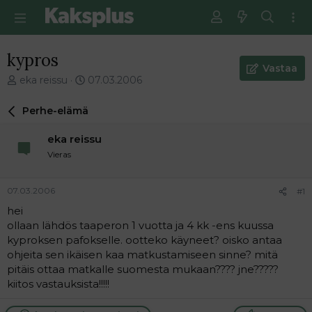
kypros
Vastaa
V
E
eka reissu
07.03.2006
i
n
e
s
Perhe-elämä
s
i
t
m
eka reissu
i
m
Vieras
k
ä
e
i
t
n
07.03.2006
#1
j
e
hei
u
n
ollaan lähdös taaperon 1 vuotta ja 4 kk -ens kuussa
n
v
a
i
kyproksen pafokselle. ootteko käyneet? oisko antaa
l
e
ohjeita sen ikäisen kaa matkustamiseen sinne? mitä
o
s
pitäis ottaa matkalle suomesta mukaan???? jne?????
i
t
kiitos vastauksista!!!!!
t
i
t