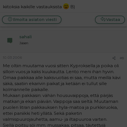
kiitoksia kaikille vastauksista
B)
Ilmoita asiaton viesti
Vastaa
sahali
Jäsen
10.03.2006
#8
Me oltiin muutama vuosi sitten Kyproksella ja poika oli
silloin vuos ja kaks kuukautta. Lento meni ihan hyvin.
Omaa paikkaa alle kaksvuotias ei saa, mutta meillä kävi
säkä, saatiin ekarivin paikat ja ketään ei tullut sille
kolmannelle paikalle.
Mukaan pakkasin: vähän housuvaippoja, että pärjäs
matkan ja ekan päivän. Vaippoja saa sieltä. Muutaman
puolen litran pakkauksen hyla-maitoa ja purkkiruokia,
ettei paniikki heti yllätä. Sekä paketin
valmispuurojauhetta, aamu- ja iltapuuroa varten.
Siellä poitsu söi mm. mussakaa, pitsaa, täytettyjä