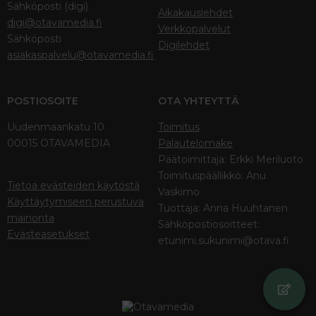
Sähköposti (digi)
Aikakauslehdet
digi@otavamedia.fi
Verkkopalvelut
Sähköposti
Digilehdet
asiakaspalvelu@otavamedia.fi
POSTIOSOITE
OTA YHTEYTTÄ
Uudenmaankatu 10
Toimitus
00015 OTAVAMEDIA
Palautelomake
Päätoimittaja: Erkki Meriluoto
Toimituspäällikkö: Anu
Tietoa evästeiden käytöstä
Vaskimo
Käyttäytymiseen perustuva
Tuottaja: Anna Huuhtanen
mainonta
Sähköpostiosoitteet:
Evästeasetukset
etunimi.sukunimi@otava.fi