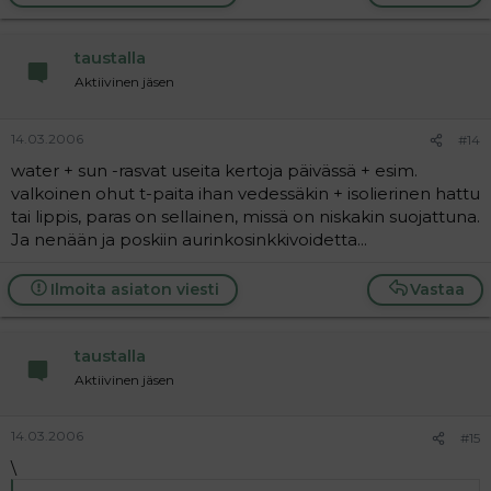
taustalla
Aktiivinen jäsen
14.03.2006
#14
water + sun -rasvat useita kertoja päivässä + esim.
valkoinen ohut t-paita ihan vedessäkin + isolierinen hattu
tai lippis, paras on sellainen, missä on niskakin suojattuna.
Ja nenään ja poskiin aurinkosinkkivoidetta...
Ilmoita asiaton viesti
Vastaa
taustalla
Aktiivinen jäsen
14.03.2006
#15
\