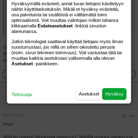
Hyväksymällä evästeet, annat luvan tietojesi käsittelyyn
saiko sieltä niin sanotusti -hyvää maitoa?
näihin käyttötarkoituksiin. Mikäli et hyväksy evästeitä,
vai oliko erilnmakuista ku suomessa?
osa palveluista tai sisällöistä ei välttämättä toimi
(joskus kreikassa mul kävi niin et ku tilasin maitoa-sain -
optimaalisesti. Voit muuttaa valintojasi milloin tahansa
kermaa_...)
klikkaamalla
Evästeasetukset
-linkkiä sivuston
Click to expand...
miten rintamaidon korvikkeet?????
alareunassa.
vai mitä lapsenne joivat???
Jotkin teknologiat saattavat käyttää tietojasi myös ilman
Osta päivän maitoa, se on aikalailla samaa, vähän esim
suostumustasi, jos niillä on siihen oikeutettu peruste
(esim. sivun tekninen toimivuus). Voit vastustaa tätä tai
kevytmaito on "raskaampaa" kuin Suomessa. Ne
muuttaa kaikkia asetuksiasi valitsemalla alla olevan
iskukuumennetut on sitten asia erikseen.
Asetukset
-painikkeen.
Ilmoita asiaton viesti
Vastaa
sirkkis
Asetukset
Hyväksy
Tietosuoja
Uusi jäsen
13.03.2006
#11
Moi!
Milloin olette lähdössä reissuun? Meillä matka varattuna