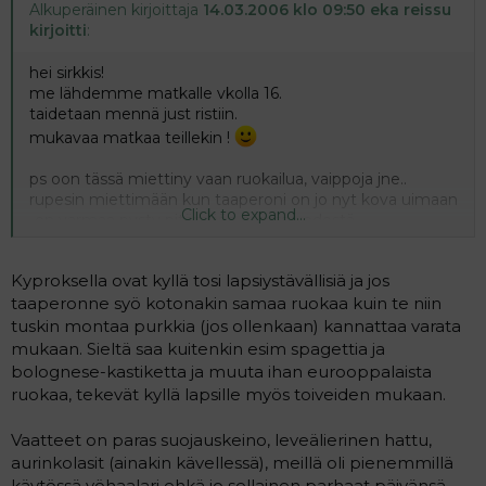
Alkuperäinen kirjoittaja
14.03.2006 klo 09:50 eka reissu
kirjoitti
:
hei sirkkis!
me lähdemme matkalle vkolla 16.
taidetaan mennä just ristiin.
mukavaa matkaa teillekin !
ps oon tässä miettiny vaan ruokailua, vaippoja jne..
rupesin miettimään kun taaperoni on jo nyt kova uimaan
Click to expand...
-en varmaa pysty pitämään erossa vedestä....
mikäköhän olisi paras tapa suojata pienokaisen iho????
Kyproksella ovat kyllä tosi lapsiystävällisiä ja jos
taaperonne syö kotonakin samaa ruokaa kuin te niin
tuskin montaa purkkia (jos ollenkaan) kannattaa varata
mukaan. Sieltä saa kuitenkin esim spagettia ja
bolognese-kastiketta ja muuta ihan eurooppalaista
ruokaa, tekevät kyllä lapsille myös toiveiden mukaan.
Vaatteet on paras suojauskeino, leveälierinen hattu,
aurinkolasit (ainakin kävellessä), meillä oli pienemmillä
käytössä yöhaalari ehkä jo sellainen parhaat päivänsä