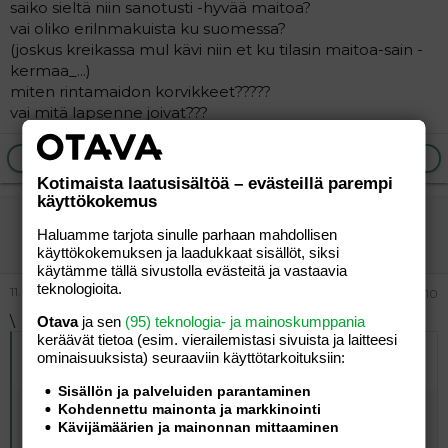
saiko sieltä niin sanotusti -hyvää maitoa?
vai oliko erilnmakuista ku suomessa?
(joskus kreikassa mul kävi niin et ku tilasin maitoa-sain -
kermaa_...)
miten rintamaidon korvikkeet?????
vai mitä lapsenne joivat???
Ilmoita asiaton viesti
Vastaa
Kotimaista laatusisältöä – evästeillä parempi
käyttökokemus
taustalla
Haluamme tarjota sinulle parhaan mahdollisen
Aktiivinen jäsen
käyttökokemuksen ja laadukkaat sisällöt, siksi
käytämme tällä sivustolla evästeitä ja vastaavia
teknologioita.
11.03.2006
#10
\
Otava
ja sen
(95) teknologia- ja mainoskumppania
keräävät tietoa (esim. vierailemis­tasi sivuista ja laitteesi
Alkuperäinen kirjoittaja
11.03.2006 klo 10:34 eka reissu
ominaisuuk­sista) seuraaviin käyttötarkoituksiin:
kirjoitti
:
Sisällön ja palveluiden parantaminen
kiitoksia vastauksista!
Kohdennettu mainonta ja markkinointi
Kävijämäärien ja mainonnan mittaaminen
hei kyproksella käyneet: