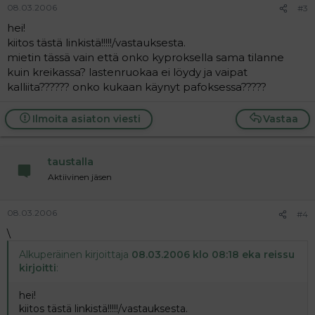
08.03.2006
#3
hei!
kiitos tästä linkistä!!!!!/vastauksesta.
mietin tässä vain että onko kyproksella sama tilanne
kuin kreikassa? lastenruokaa ei löydy ja vaipat
kalliita?????? onko kukaan käynyt pafoksessa?????
Ilmoita asiaton viesti
Vastaa
taustalla
Aktiivinen jäsen
08.03.2006
#4
\
Alkuperäinen kirjoittaja
08.03.2006 klo 08:18 eka reissu
kirjoitti
:
hei!
kiitos tästä linkistä!!!!!/vastauksesta.