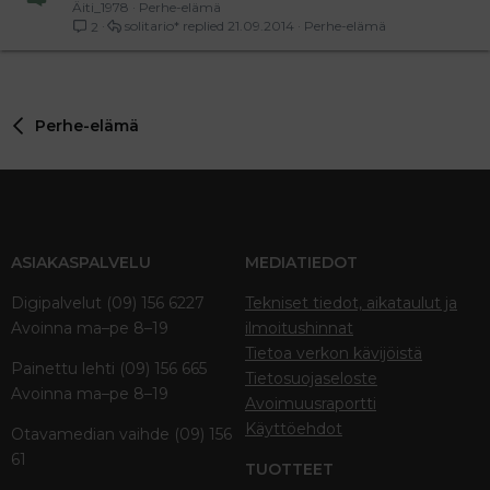
Äiti_1978
Perhe-elämä
solitario*
21.09.2014
Perhe-elämä
2
Perhe-elämä
ASIAKASPALVELU
MEDIATIEDOT
Digipalvelut (09) 156 6227
Tekniset tiedot, aikataulut ja
Avoinna ma–pe 8–19
ilmoitushinnat
Tietoa verkon kävijöistä
Painettu lehti (09) 156 665
Tietosuojaseloste
Avoinna ma–pe 8–19
Avoimuusraportti
Käyttöehdot
Otavamedian vaihde (09) 156
61
TUOTTEET