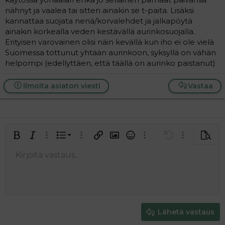
nähnyt ja vaalea tai sitten ainakin se t-paita. Lisäksi
kannattaa suojata nenä/korvalehdet ja jalkapöytä
ainakin korkealla veden kestävällä aurinkosuojalla.
Erityisen varovainen olisi näin kevällä kun iho ei ole vielä
Suomessa tottunut yhtään aurinkoon, syksyllä on vähän
helpompi (edellyttäen, että täällä on aurinko paistanut)
Ilmoita asiaton viesti
Vastaa
Järjestetty lista
Lihavoitu
Kursivoitu
Laajennettuun editoriin…
Lista
Laajennettuun editoriin…
Lisää hyperlinkki
Lisää kuva
Hymiöt
Laajennettuun editorii
Kumoa
Laajennettuu
Esikat
Järjestämätön lista
Kirjoita vastaus...
Tasaa vasemmalle
9
Normal
Tallenna luonnos
Arial
Fontin koko
Tasaus
Lainaus
Tee uudelleen
Lisää video/media
BBCode-näkymä
Tekstiväri
Paragraph format
Lisää taulukko
Poista muotoilu
Kirjasintyyli
Insert horizontal line
Luonnokset
Yliviivaa
Spoiler
Alleviivattu
Koodi
Rivinsisäinen koodi
Rivinsisäinen spoiler
10
Poista luonnos
Book Antiqua
Suurenna sisennystä
Heading 1
Keskitä
12
Courier New
Pienennä sisennystä
Tasaa oikealle
Heading 2
15
Georgia
Justify text
Heading 3
Lähetä vastaus
18
Tahoma