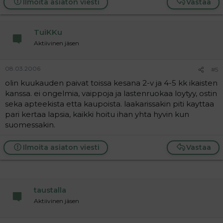
Ilmoita asiaton viesti
Vastaa
TuiKKu
Aktiivinen jäsen
08.03.2006
#5
olin kuukauden paivat toissa kesana 2-v ja 4-5 kk ikaisten
kanssa. ei ongelmia, vaippoja ja lastenruokaa loytyy, ostin
seka apteekista etta kaupoista. laakarissakin piti kayttaa
pari kertaa lapsia, kaikki hoitu ihan yhta hyvin kun
suomessakin.
Ilmoita asiaton viesti
Vastaa
taustalla
Aktiivinen jäsen