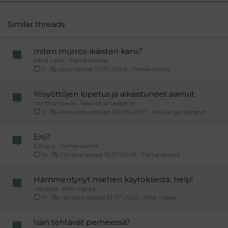
22
Times New Roman
26
Trebuchet MS
Similar threads
Verdana
miten murros-ikäisten kans?
Minä vaan
Perhe-elämä
Leija
07.10.2006
Perhe-elämä
7
Yösyöttöjen lopetus ja aikaistuneet aamut
minttumaaria
Vauvat ja taaperot
Pikkupulu
20.06.2007
Vauvat ja taaperot
3
Ero?
ElinaLa
Perhe-elämä
ElinaLa
15.07.2008
Perhe-elämä
19
Hämmentynyt miehen käytöksestä, help!
vierailija
Aihe vapaa
vierailija
21.07.2020
Aihe vapaa
17
Isän tehtävät perheessä?