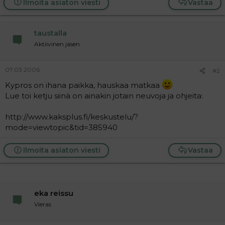
Ilmoita asiaton viesti
Vastaa
a
j
a
taustalla
Aktiivinen jäsen
07.03.2006
#2
Kypros on ihana paikka, hauskaa matkaa
Lue toi ketju siinä on ainakin jotain neuvoja ja ohjeita:
http://www.kaksplus.fi/keskustelu/?
mode=viewtopic&tid=385940
Ilmoita asiaton viesti
Vastaa
eka reissu
Vieras