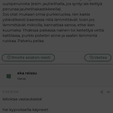
uuniperunoita (esim. jauhelihalla, jos syntyi siis keittyä
perunaa jauhelihakastikkeella).
Jos otat mukaan omia purkkiruokia, niin kaikki
ystävällisesti baareissa niitä lämmittävät; tosin jos
lämmittävät mikrolla, kannattaa sanoa, ettei liian
kuumaksi. Yhdessä paikassa nainen toi keitettyä vettä
kattilassa, purkki pistetiin sinne ja saatiin lämmintä
ruokaa. Palvelu pelaa.
Ilmoita asiaton viesti
Vastaa
eka reissu
Vieras
11.03.2006
#9
kiitoksia vastauksista!
hei kyproksella käyneet: