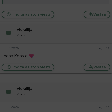
a
j
a
Ilmoita asiaton viesti
Vastaa
vierailija
Vieras
01.06.2026
#2
Ihana Konsta
Ilmoita asiaton viesti
Vastaa
vierailija
Vieras
01.06.2026
#3