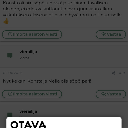
Konsta oli niin söpö juhlissa! ja sellainen tavallisen
oloinen, ei edes vaikuttanut olevan juurikaan alkon
vaikutuksen alaisena eli oikein hyvä roolimalli nuorisolle
Ilmoita asiaton viesti
Vastaa
vierailija
Vieras
02.06.2026
#10
Nyt keksin: Konsta ja Nella olisi söpö pari!
Ilmoita asiaton viesti
Vastaa
vierailija
Vieras