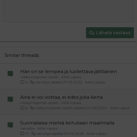
10
Poista luonnos
Book Antiqua
Suurenna sisennystä
Heading 1
Keskitä
12
Courier New
Pienennä sisennystä
Tasaa oikealle
Heading 2
15
Georgia
Justify text
Heading 3
Lähetä vastaus
18
Tahoma
22
Times New Roman
26
Trebuchet MS
Similar threads
Verdana
Hän on se lempeä ja luotettava jättiläinen
viisikymppinen isoäiti
Aihe vapaa
vierailija
27.05.2022
Aihe vapaa
3
Aina ei voi voittaa, ei edes joka kerta
viisikymppinen isoäiti
Aihe vapaa
viisikymppinen isoäiti
24.05.2024
Aihe vapaa
6
Suomalaisia miehiä kehutaan maailmalla
vierailija
Aihe vapaa
vierailija
01.06.2026
Aihe vapaa
17