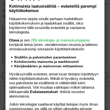
03.06.2026
#11
Kotimaista laatusisältöä – evästeillä parempi
käyttökokemus
Konsta onkin varattu! Olisi kyllä ollut unelmavävy, niin
herttainen ja taitava sekä tuleva miljonääri
Haluamme tarjota sinulle parhaan mahdollisen
käyttökokemuksen ja laadukkaat sisällöt, siksi
käytämme tällä sivustolla evästeitä ja vastaavia
Tässä hän on - Konsta Helenius ja somesta tuttu upea blondikaunotar viihtyvät yhdessä
teknologioita.
Jodel on laulanut. Siellä kuiskutellaan, että
somevaikuttaja Pinja Koivuniemi, joka keskittyy
Otava
ja sen
(95) teknologia- ja mainoskumppania
tarjoamaan seuraajilleen elämäntapaan ja kauneuteen
keräävät tietoa (esim. vierailemis­tasi sivuista ja laitteesi
liittyvää sisältöä, olisi vallannut kultapoikamme Konsta
ominaisuuk­sista) seuraaviin käyttötarkoituksiin:
Heleniuksen sydämen. Jodel voi hyvinkin olla oikeassa,
sillä nyt kuvaan astuu Uuno-median...
Sisällön ja palveluiden parantaminen
www.como.fi
Kohdennettu mainonta ja markkinointi
Kävijämäärien ja mainonnan mittaaminen
Hyväksymällä evästeet, annat luvan tietojesi käsittelyyn
Ilmoita asiaton viesti
Vastaa
näihin käyttötarkoituksiin. Mikäli et hyväksy evästeitä,
osa palveluista tai sisällöistä ei välttämättä toimi
optimaalisesti. Voit muuttaa valintojasi milloin tahansa
vierailija
klikkaamalla
Evästeasetukset
-linkkiä sivuston
Vieras
alareunassa.
Jotkin teknologiat saattavat käyttää tietojasi myös ilman
03.06.2026
suostumustasi, jos niillä on siihen oikeutettu peruste
#12