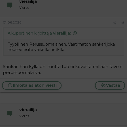
vierailija
Vieras
01.06.2026
#5
Alkuperäinen kirjoittaja
vierailija
:
Tyypillinen Perussuomalainen. Vaatimaton sankari joka
nousee esille vaikeilla hetkillä.
Sankari hän kyllä on, mutta tuo ei kuvasta millään tavoin
perussuomalaisia.
Ilmoita asiaton viesti
Vastaa
vierailija
Vieras