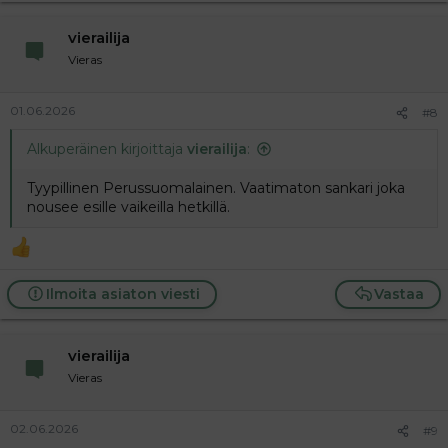
vierailija
Vieras
01.06.2026
#8
Alkuperäinen kirjoittaja
vierailija
:
Tyypillinen Perussuomalainen. Vaatimaton sankari joka
nousee esille vaikeilla hetkillä.
Ilmoita asiaton viesti
Vastaa
vierailija
Vieras
02.06.2026
#9