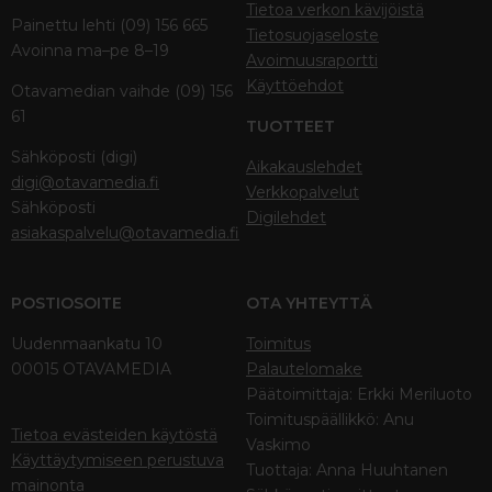
Tietoa verkon kävijöistä
Painettu lehti (09) 156 665
Tietosuojaseloste
Avoinna ma–pe 8–19
Avoimuusraportti
Käyttöehdot
Otavamedian vaihde (09) 156
61
TUOTTEET
Sähköposti (digi)
Aikakauslehdet
digi@otavamedia.fi
Verkkopalvelut
Sähköposti
Digilehdet
asiakaspalvelu@otavamedia.fi
POSTIOSOITE
OTA YHTEYTTÄ
Uudenmaankatu 10
Toimitus
00015 OTAVAMEDIA
Palautelomake
Päätoimittaja: Erkki Meriluoto
Toimituspäällikkö: Anu
Tietoa evästeiden käytöstä
Vaskimo
Käyttäytymiseen perustuva
Tuottaja: Anna Huuhtanen
mainonta