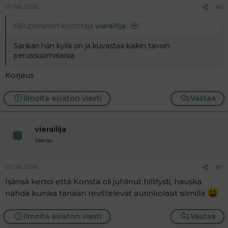
01.06.2026
#6
Alkuperäinen kirjoittaja
vierailija
:
Sankari hän kyllä on ja kuvastaa kaikin tavoin
perussuomalaisia.
Korjaus
Ilmoita asiaton viesti
Vastaa
vierailija
Vieras
01.06.2026
#7
Isänsä kertoi että Konsta oli juhlinut hillitysti, hauska
nähdä kuinka tänään revittelevät aurinkolasit silmillä
Ilmoita asiaton viesti
Vastaa