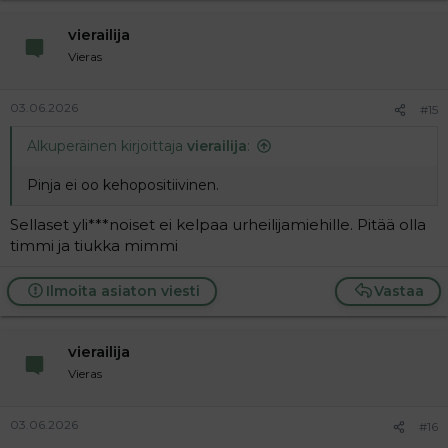
vierailija
Vieras
03.06.2026
#15
Alkuperäinen kirjoittaja
vierailija
:
Pinja ei oo kehopositiivinen.
Sellaset yli***noiset ei kelpaa urheilijamiehille. Pitää olla
timmi ja tiukka mimmi
Ilmoita asiaton viesti
Vastaa
vierailija
Vieras
03.06.2026
#16