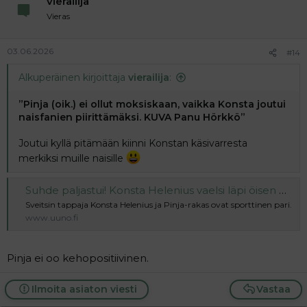
vierailija
Vieras
03.06.2026
#14
Alkuperäinen kirjoittaja
vierailija
:
”Pinja (oik.) ei ollut moksiskaan, vaikka Konsta joutui
naisfanien piirittämäksi. KUVA Panu Hörkkö”
Joutui kyllä pitämään kiinni Konstan käsivarresta
merkiksi muille naisille
Suhde paljastui! Konsta Helenius vaelsi läpi öisen Helsingin – Pinja-rakas seurasi paljain varpain perässä | Uuno.fi
Sveitsin tappaja Konsta Helenius ja Pinja-rakas ovat sporttinen pari.
www.uuno.fi
Pinja ei oo kehopositiivinen.
Ilmoita asiaton viesti
Vastaa