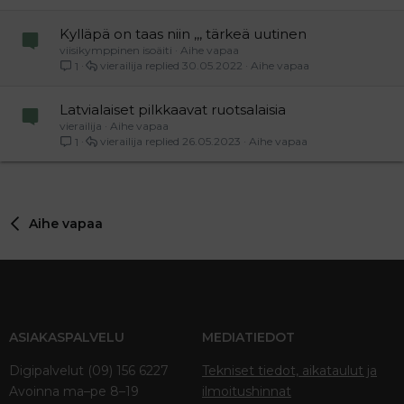
Kylläpä on taas niin ,,, tärkeä uutinen
viisikymppinen isoäiti
Aihe vapaa
vierailija
30.05.2022
Aihe vapaa
1
Latvialaiset pilkkaavat ruotsalaisia
vierailija
Aihe vapaa
vierailija
26.05.2023
Aihe vapaa
1
Aihe vapaa
ASIAKASPALVELU
MEDIATIEDOT
Digipalvelut (09) 156 6227
Tekniset tiedot, aikataulut ja
Avoinna ma–pe 8–19
ilmoitushinnat