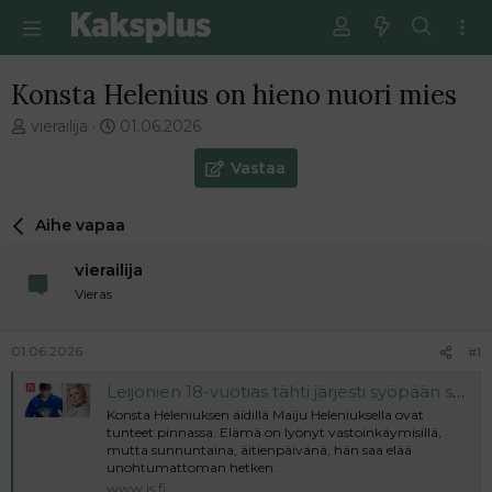
Konsta Helenius on hieno nuori mies
V
E
vierailija
01.06.2026
i
n
e
s
Vastaa
s
i
t
m
Aihe vapaa
i
m
k
ä
vierailija
e
i
t
n
Vieras
j
e
u
n
01.06.2026
#1
n
v
a
i
Leijonien 18-vuotias tähti järjesti syöpään sairastuneelle äidilleen uskomattoman yllätyksen äitienpäiväksi – äiti liikuttui kyyneliin
l
e
Konsta Heleniuksen äidillä Maiju Heleniuksella ovat
o
s
tunteet pinnassa. Elämä on lyönyt vastoinkäymisillä,
i
t
mutta sunnuntaina, äitienpäivänä, hän saa elää
t
i
unohtumattoman hetken.
t
www.is.fi