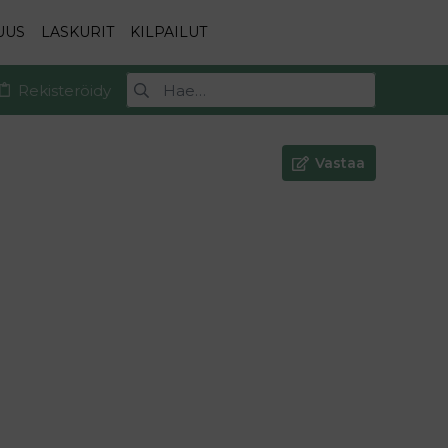
UUS
LASKURIT
KILPAILUT
Rekisteröidy
Vastaa