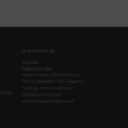
OTA YHTEYTTÄ
Toimitus
Palautelomake
Päätoimittaja: Erkki Meriluoto
Toimituspäällikkö: Anu Vaskimo
Tuottaja: Anna Huuhtanen
inonta
Sähköpostiosoitteet:
etunimi.sukunimi@otava.fi