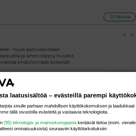
Vastaa
#3
iikki - huuti aamusta iltaan.
apeutilla ja siihen loppui huudot;
nattaa ehdottomasti kokeilla!!
Vastaa
sta laatusisältöä – evästeillä parempi käyttök
rjota sinulle parhaan mahdollisen käyttökokemuksen ja laadukkaat s
me tällä sivustolla evästeitä ja vastaavia teknologioita.
a vasemmalle
al
ärjestetty lista
editoriin…
saus
Paragraph format
Lisää hyperlinkki
Lisää kuva
Laajennettuun editoriin…
Kumoa
Laajennettuun 
Esikat
en
(95) teknologia- ja mainoskumppania
keräävät tietoa (esim. vieraile
laitteesi ominaisuuk­sista) seuraaviin käyttötarkoituksiin:
ding 1
tä
ärjestämätön lista
 luonnos
ontal line
nen koodi
isäinen spoiler
odi