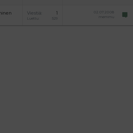
02.07.2008
minen
Viestiä
1
memmu
Luettu
529