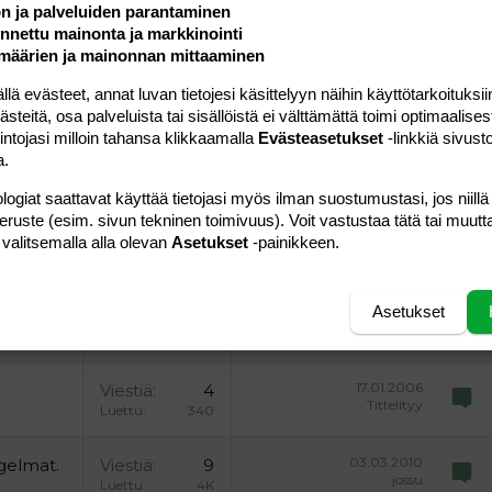
uonnos
ön ja palveluiden parantaminen
 oikealle
Suurenna sisennystä
ding 2
nettu mainonta ja markkinointi
y text
Pienennä sisennystä
määrien ja mainonnan mittaaminen
ing 3
 evästeet, annat luvan tietojesi käsittelyyn näihin käyttötarkoituksiin
Lähetä vastaus
teitä, osa palveluista tai sisällöistä ei välttämättä toimi optimaalisest
intojasi milloin tahansa klikkaamalla
Evästeasetukset
-linkkiä sivust
a.
logiat saattavat käyttää tietojasi myös ilman suostumustasi, jos niillä
peruste (esim. sivun tekninen toimivuus). Voit vastustaa tätä tai muutt
07.10.2006
Viestiä
1
 valitsemalla alla olevan
Asetukset
-painikkeen.
Cat
Luettu
580
Asetukset
28.07.2005
Viestiä
7
eka79
Luettu
714
17.01.2006
Viestiä
4
Tittelityy
Luettu
340
03.03.2010
gelmat.
Viestiä
9
jossu
Luettu
4K