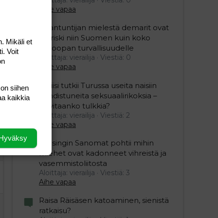
Aihe vapaa
Asiantuntijan mielestä demarit ovat
iso riski niin Suomen kuin koko
. Mikäli et
Euroopan turvallisuudelle
i. Voit
Aloittaja: vierailija
Viestiä: 0
on
Aihe vapaa
Poliisi tutkii Turussa useita naisiin
 on siihen
kohdistuneita seksuaalirikoksia –
aa kaikkia
tarvitaanko tulkkia?
Aloittaja: vierailija
Viestiä: 2
Aihe vapaa
Hyväksy
Helsingin Sanomat pohtii mihin
miehet ovat kadonneet vihreistä ja
vasemmistoliitosta
Aloittaja: vierailija
Viestiä: 3
Aihe vapaa
Raisa Räisäsen katoaminen, sienistä
ratkaisu?