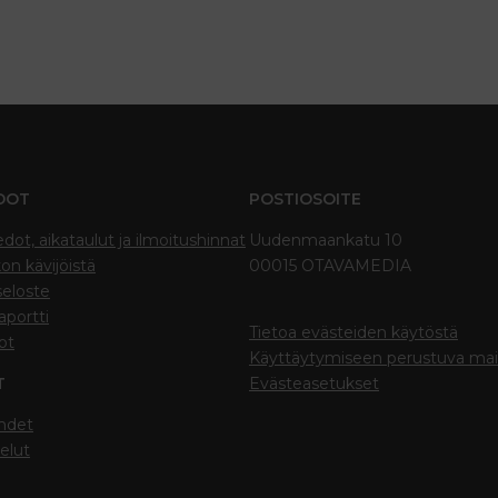
DOT
POSTIOSOITE
edot, aikataulut ja ilmoitushinnat
Uudenmaankatu 10
on kävijöistä
00015 OTAVAMEDIA
seloste
portti
Tietoa evästeiden käytöstä
ot
Käyttäytymiseen perustuva ma
T
Evästeasetukset
hdet
elut