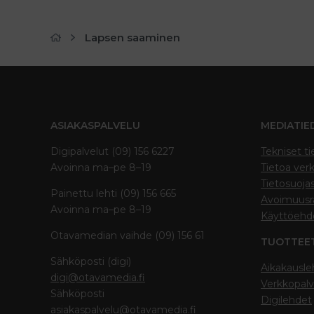
Lapsen saaminen
ASIAKASPALVELU
MEDIATIE
Digipalvelut (09) 156 6227
Tekniset ti
Avoinna ma–pe 8–19
Tietoa verk
Tietosuoja
Painettu lehti (09) 156 665
Avoimuusra
Avoinna ma–pe 8–19
Käyttöehd
Otavamedian vaihde (09) 156 61
TUOTTEE
Sähköposti (digi)
Aikakausle
digi@otavamedia.fi
Verkkopalv
Sähköposti
Digilehdet
asiakaspalvelu@otavamedia.fi