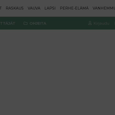
T
RASKAUS
VAUVA
LAPSI
PERHE-ELÄMÄ
VANHEMM
TTÄJÄT
OHJEITA
Kirjaudu