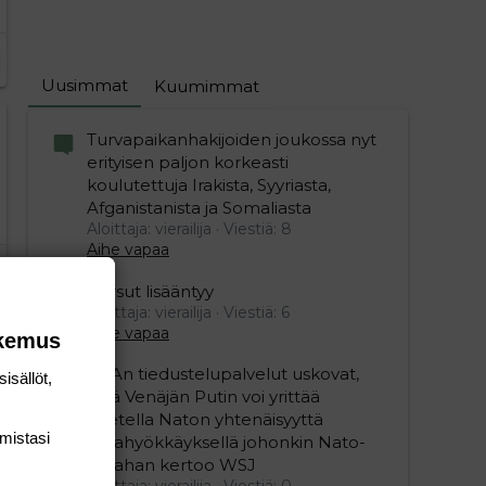
Uusimmat
Kuumimmat
Turvapaikanhakijoiden joukossa nyt
erityisen paljon korkeasti
koulutettuja Irakista, Syyriasta,
Afganistanista ja Somaliasta
Aloittaja: vierailija
Viestiä: 8
Aihe vapaa
Persut lisääntyy
Aloittaja: vierailija
Viestiä: 6
Aihe vapaa
okemus
USAn tiedustelupalvelut uskovat,
isällöt,
että Venäjän Putin voi yrittää
koetella Naton yhtenäisyyttä
editoriin…
sele
mis­tasi
maahyökkäyksellä johonkin Nato-
maahan kertoo WSJ
Aloittaja: vierailija
Viestiä: 0