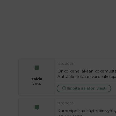
i
t
t
i
t
a
j
a
12.10.2005
Onko kenelläkään kokemusta v
Auttaako tosiaan vai olisiko a
zaida
Vieras
Ilmoita asiaton viesti
12.10.2005
Kummipoikaa käytettiin vyöhyket