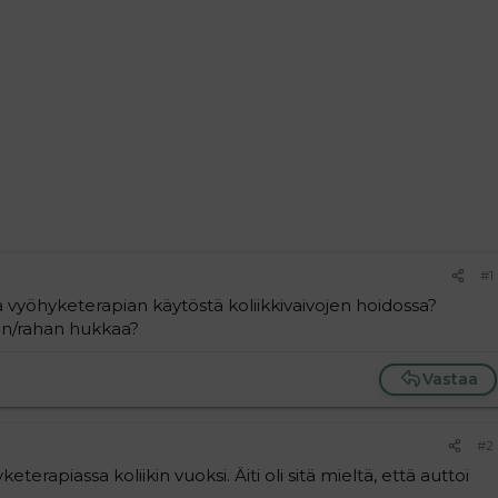
#1
yöhyketerapian käytöstä koliikkivaivojen hoidossa?
jan/rahan hukkaa?
Vastaa
#2
erapiassa koliikin vuoksi. Äiti oli sitä mieltä, että auttoi