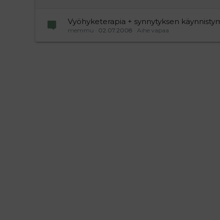
Vyöhyketerapia + synnytyksen käynnisty
memmu
02.07.2008
Aihe vapaa