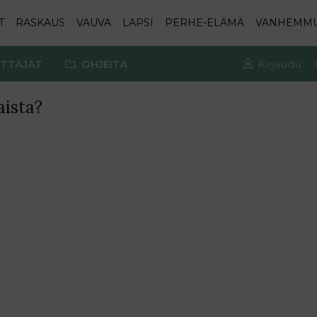
T
RASKAUS
VAUVA
LAPSI
PERHE-ELÄMÄ
VANHEMM
TTÄJÄT
OHJEITA
Kirjaudu
aista?