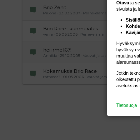
Otava
ja s
Brio Zenit
sivuista ja 
Pirjoha
23.03.2007
Perhe-elämä
Sisäll
Kohden
Brio Race -kuomuratas
Kävijä
venla
06.06.2006
Perhe-elämä
Hyväksymällä
hyväksy eväs
hei irmeli67!
muuttaa val
Anniida
29.10.2005
Vauvat ja taaperot
alareunass
Kokemuksia Brio Race
Jotkin tekno
rattaista?
01.05.2006
Vauvat ja taaperot
oikeutettu 
asetuksiasi
Tietosuoja