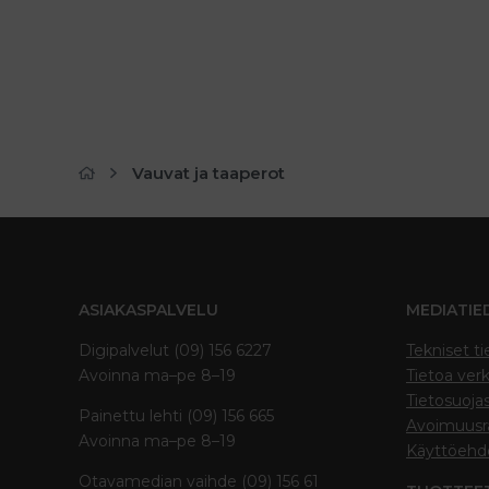
Vauvat ja taaperot
ASIAKASPALVELU
MEDIATIE
Digipalvelut (09) 156 6227
Tekniset ti
Avoinna ma–pe 8–19
Tietoa verk
Tietosuoja
Painettu lehti (09) 156 665
Avoimuusra
Avoinna ma–pe 8–19
Käyttöehd
Otavamedian vaihde (09) 156 61