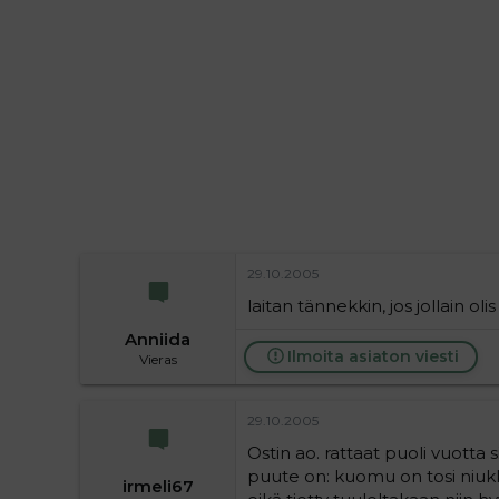
i
t
t
i
t
a
j
a
29.10.2005
laitan tännekkin, jos jollain ol
Anniida
Ilmoita asiaton viesti
Vieras
29.10.2005
Ostin ao. rattaat puoli vuotta 
puute on: kuomu on tosi niukka
irmeli67