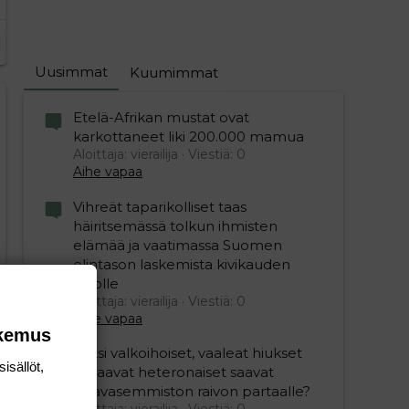
Uusimmat
Kuumimmat
Etelä-Afrikan mustat ovat
editoriin…
sele
karkottaneet liki 200.000 mamua
Aloittaja: vierailija
Viestiä: 0
Aihe vapaa
Vihreät taparikolliset taas
häiritsemässä tolkun ihmisten
elämää ja vaatimassa Suomen
elintason laskemista kivikauden
tasolle
Aloittaja: vierailija
Viestiä: 0
Aihe vapaa
okemus
Miksi valkoihoiset, vaaleat hiukset
isällöt,
omaavat heteronaiset saavat
vihavasemmiston raivon partaalle?
Aloittaja: vierailija
Viestiä: 0