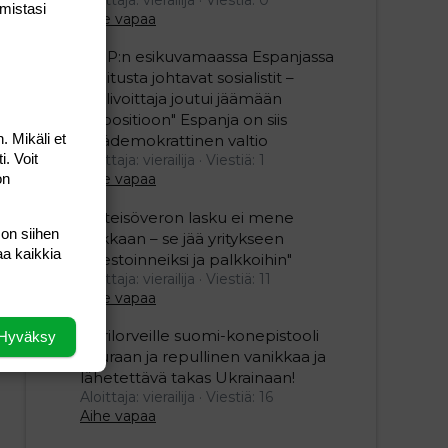
mis­tasi
Aihe vapaa
"SDP:n esikuvamaassa Espanjassa
hallitusta johtavat sosialistit –
vaalivoittaja joutui jäämään
oppositioon" Espanja on siis
. Mikäli et
epädemokrattinen valtio
i. Voit
Aloittaja: vierailija
Viestiä: 1
on
Aihe vapaa
"Yhteisöveron lasku ei mene
 on siihen
hukkaan – se jää yritykseen
aa kaikkia
investoinneiksi ja palkkoihin"
Aloittaja: vierailija
Viestiä: 11
Aihe vapaa
Ukrilorveille suomi-konepistooli
Hyväksy
kouraan ja repullinen vanikkaa ja
lähetettävä takas Ukrainaan!
Aloittaja: vierailija
Viestiä: 16
Aihe vapaa