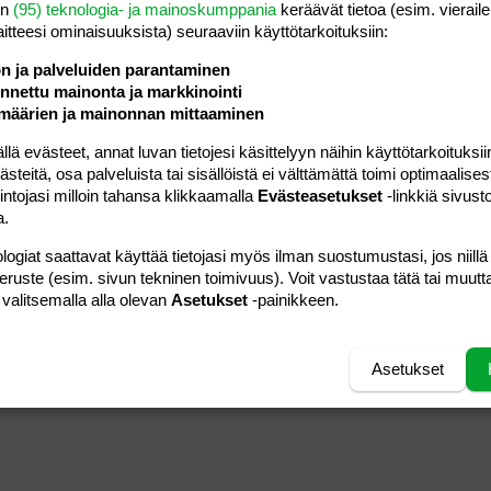
en
(95) teknologia- ja mainoskumppania
keräävät tietoa (esim. vieraile
19.04.2007
Viestiä
4
laitteesi ominaisuuk­sista) seuraaviin käyttötarkoituksiin:
taustalla
Luettu
728
ön ja palveluiden parantaminen
nettu mainonta ja markkinointi
07.06.2006
Viestiä
2
määrien ja mainonnan mittaaminen
venla
Luettu
353
 evästeet, annat luvan tietojesi käsittelyyn näihin käyttötarkoituksiin
01.11.2005
teitä, osa palveluista tai sisällöistä ei välttämättä toimi optimaalisest
Viestiä
1
irmeli67
intojasi milloin tahansa klikkaamalla
Evästeasetukset
-linkkiä sivust
Luettu
362
a.
02.05.2006
Viestiä
2
logiat saattavat käyttää tietojasi myös ilman suostumustasi, jos niillä
nostellaan...
Luettu
1K
peruste (esim. sivun tekninen toimivuus). Voit vastustaa tätä tai muutt
 valitsemalla alla olevan
Asetukset
-painikkeen.
Asetukset