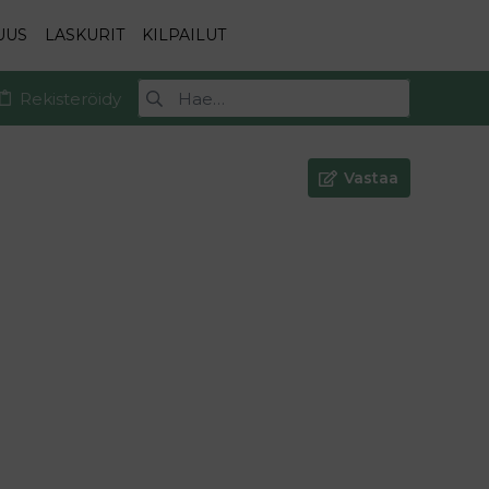
UUS
LASKURIT
KILPAILUT
Rekisteröidy
Vastaa