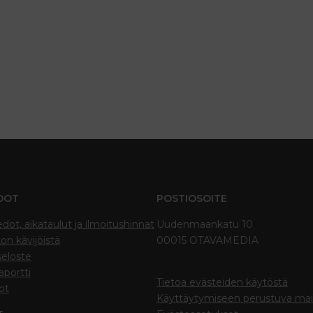
DOT
POSTIOSOITE
edot, aikataulut ja ilmoitushinnat
Uudenmaankatu 10
on kävijöistä
00015 OTAVAMEDIA
seloste
portti
Tietoa evästeiden käytöstä
ot
Käyttäytymiseen perustuva ma