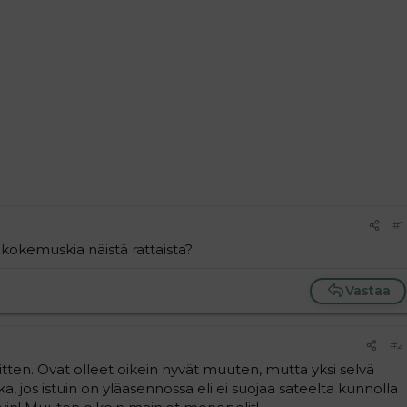
#1
is kokemuskia näistä rattaista?
Vastaa
#2
sitten. Ovat olleet oikein hyvät muuten, mutta yksi selvä
, jos istuin on yläasennossa eli ei suojaa sateelta kunnolla