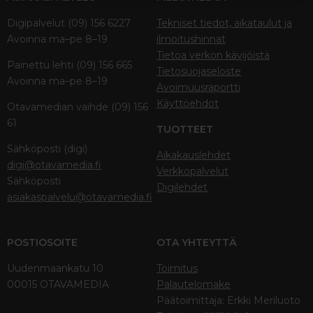
Digipalvelut (09) 156 6227
Tekniset tiedot, aikataulut ja
Avoinna ma–pe 8–19
ilmoitushinnat
Tietoa verkon kävijöistä
Painettu lehti (09) 156 665
Tietosuojaseloste
Avoinna ma–pe 8–19
Avoimuusraportti
Käyttöehdot
Otavamedian vaihde (09) 156
61
TUOTTEET
Sähköposti (digi)
Aikakauslehdet
digi@otavamedia.fi
Verkkopalvelut
Sähköposti
Digilehdet
asiakaspalvelu@otavamedia.fi
POSTIOSOITE
OTA YHTEYTTÄ
Uudenmaankatu 10
Toimitus
00015 OTAVAMEDIA
Palautelomake
Päätoimittaja: Erkki Meriluoto