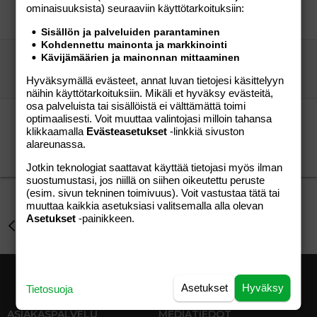
ominaisuuk­sista) seuraaviin käyttötarkoituksiin:
testi
Perhe-elämä
SuklaaMousse
05.02.2007
Perhe-elämä
1
Sisällön ja palveluiden parantaminen
Kohdennettu mainonta ja markkinointi
tst
Kävijämäärien ja mainonnan mittaaminen
Pix
Aihe vapaa
Hyväksymällä evästeet, annat luvan tietojesi käsittelyyn
Pix
13.06.2007
Aihe vapaa
6
näihin käyttötarkoituksiin. Mikäli et hyväksy evästeitä,
osa palveluista tai sisällöistä ei välttämättä toimi
Pirtsakka keittiö
optimaalisesti. Voit muuttaa valintojasi milloin tahansa
Ainomieli
Aihe vapaa
klikkaamalla
Evästeasetukset
-linkkiä sivuston
12
alareunassa.
Saimaanrannan äippä
09.04.2008
Aihe vapaa
Jotkin teknologiat saattavat käyttää tietojasi myös ilman
suostumustasi, jos niillä on siihen oikeutettu peruste
(esim. sivun tekninen toimivuus). Voit vastustaa tätä tai
muuttaa kaikkia asetuksiasi valitsemalla alla olevan
Asetukset
-painikkeen.
Perhe-elämä
Asetukset
Hyväksy
Tietosuoja
ASIAKASPALVELU
MEDIATIEDOT