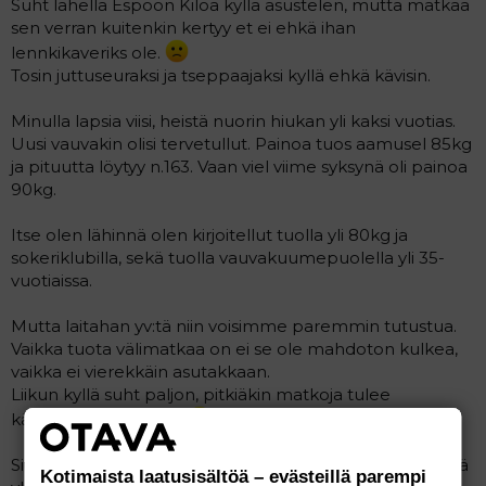
Suht lähellä Espoon Kiloa kyllä asustelen, mutta matkaa
sen verran kuitenkin kertyy et ei ehkä ihan
lennkikaveriks ole.
Tosin juttuseuraksi ja tseppaajaksi kyllä ehkä kävisin.
Minulla lapsia viisi, heistä nuorin hiukan yli kaksi vuotias.
Uusi vauvakin olisi tervetullut. Painoa tuos aamusel 85kg
ja pituutta löytyy n.163. Vaan viel viime syksynä oli painoa
90kg.
Itse olen lähinnä olen kirjoitellut tuolla yli 80kg ja
sokeriklubilla, sekä tuolla vauvakuumepuolella yli 35-
vuotiaissa.
Mutta laitahan yv:tä niin voisimme paremmin tutustua.
Vaikka tuota välimatkaa on ei se ole mahdoton kulkea,
vaikka ei vierekkäin asutakkaan.
Liikun kyllä suht paljon, pitkiäkin matkoja tulee
kävellyksi/pyöräillyksi.
Sitä viel piti sanomani. Jotta aina on järkeä yrittää päästä
Kotimaista laatusisältöä – evästeillä parempi