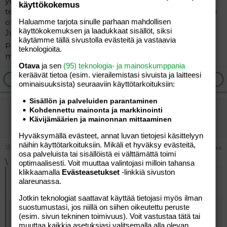
ylikiloista eroon. Jos ei muusta syystä niin oman
käyttökokemus
terveyden ja hyvän olon vuoksi. Etenkin jos et nyt tunne
olevasi "kotona" omassa kehossasi.
Haluamme tarjota sinulle parhaan mahdollisen
käyttökokemuksen ja laadukkaat sisällöt, siksi
Juu ja eikös sitä niin sanota, jotta vähäinenkin painon
käytämme tällä sivustolla evästeitä ja vastaavia
pudotus ylipainoisella edestää raskautumista.
Eli ei
teknologioita.
muuta kuin tuumasta toimeen.
<br><br>
Otava
ja sen
(95) teknologia- ja mainoskumppania
keräävät tietoa (esim. vierailemis­tasi sivuista ja laitteesi
Ilmoita asiaton viesti
Vastaa
ominaisuuk­sista) seuraaviin käyttötarkoituksiin:
Sisällön ja palveluiden parantaminen
minä
Kohdennettu mainonta ja markkinointi
Kävijämäärien ja mainonnan mittaaminen
Aktiivinen jäsen
Hyväksymällä evästeet, annat luvan tietojesi käsittelyyn
näihin käyttötarkoituksiin. Mikäli et hyväksy evästeitä,
13.04.2006
#4
osa palveluista tai sisällöistä ei välttämättä toimi
\
optimaalisesti. Voit muuttaa valintojasi milloin tahansa
klikkaamalla
Evästeasetukset
-linkkiä sivuston
Alkuperäinen kirjoittaja
12.04.2006 klo 22:40 Kotona
alareunassa.
kirjoitti
:
Jotkin teknologiat saattavat käyttää tietojasi myös ilman
Heippa
suostumustasi, jos niillä on siihen oikeutettu peruste
(esim. sivun tekninen toimivuus). Voit vastustaa tätä tai
olisipa ollut hienoa jos asuisin Kilon lähellä. Mutta niin
muuttaa kaikkia asetuksiasi valitsemalla alla olevan