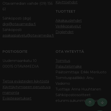
Käyttöehdot
Otavamedian vaihde (09) 156
61
TUOTTEET
Sähköposti (digi)
Aikakauslehdet
digi@otavamedia.fi
Verkkopalvelut
Sähköposti
Digilehdet
asiakaspalvelu@otavamedia.fi
POSTIOSOITE
OTA YHTEYTTÄ
Uudenmaankatu 10
Toimitus
00015 OTAVAMEDIA
Palautelomake
Päätoimittaja: Erkki Meriluoto
Toimituspäällikkö: Anu
Tietoa evästeiden käytöstä
Vaskimo
Käyttäytymiseen perustuva
Tuottaja: Anna Huuhtanen
mainonta
Sähköpostiosoitteet:
Evästeasetukset
etunimi.sukunimi@otava.fi
Ylös
Bott