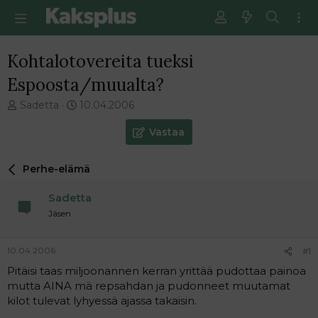
Kohtalotovereita tueksi
Espoosta/muualta?
V
E
Sadetta
10.04.2006
i
n
e
s
Vastaa
s
i
t
m
Perhe-elämä
i
m
k
ä
Sadetta
e
i
t
n
Jäsen
j
e
u
n
10.04.2006
#1
n
v
a
i
Pitäisi taas miljoonannen kerran yrittää pudottaa painoa
l
e
mutta AINA mä repsahdan ja pudonneet muutamat
o
s
kilot tulevat lyhyessä ajassa takaisin.
i
t