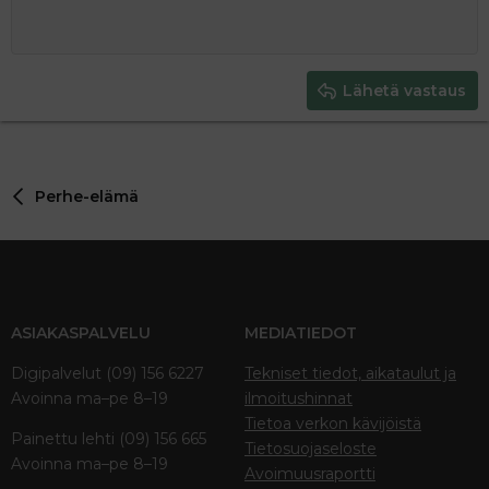
10
Poista luonnos
Book Antiqua
Suurenna sisennystä
Heading 1
Keskitä
12
Courier New
Pienennä sisennystä
Tasaa oikealle
Heading 2
15
Georgia
Justify text
Heading 3
Lähetä vastaus
18
Tahoma
22
Times New Roman
26
Trebuchet MS
Perhe-elämä
Verdana
ASIAKASPALVELU
MEDIATIEDOT
Digipalvelut (09) 156 6227
Tekniset tiedot, aikataulut ja
Avoinna ma–pe 8–19
ilmoitushinnat
Tietoa verkon kävijöistä
Painettu lehti (09) 156 665
Tietosuojaseloste
Avoinna ma–pe 8–19
Avoimuusraportti