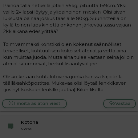
t
i
Painoa tällä hetkellä jotain 95kg, pituutta 169cm. Yksi
t
vaille 2v lapsi löytyy ja ylipainoinen mieskin. Olisi aivan
a
luksusta painaa joskus taas alle 80kg. Suunnitteilla on
j
a
kyllä toinen lapsikin että onkohan järkevää tässä vajaan
2kk aikana edes yrittää?
Toimivammaksi konstiksi olen kokenut säännölliset,
terveelliset, kohtuullisen kokoiset ateriat ja vettä aina
kun muistaa juoda. Mutta aina tulee vastaan seinä jolloin
ateriat suurenevat, herkut lisääntyvät jne.
Olisko ketään kohtalotoveria jonka kanssa kirjoitella
täällä/sähköpostitse. Mukavaa olisi löytää lenkkikaveri
(jos nyt koskaan lenkille joutaa) Kilon likeltä.
Ilmoita asiaton viesti
Vastaa
Kotona
Vieras