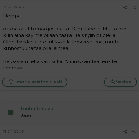
13.04.2006
#2
Heippa
olisipa ollut hienoa jos asuisin Kilon lähellä. Mutta niin
kuin aina käy me ollaan täällä Helsingin puolella.
Olen itsekkin ajatellut kysellä lenkki seuraa, mutta
kiinnostuu taitaa olla laimea.
Reipasta mieltä vain sulle. Aurinko auttaa lenkille
lähdössä.
Ilmoita asiaton viesti
Vastaa
touhu tenava
Jäsen
13.04.2006
#3