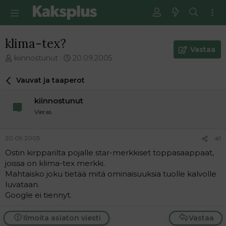
klima-tex?
Vastaa
V
E
kiinnostunut
20.09.2005
i
n
e
s
Vauvat ja taaperot
s
i
t
m
kiinnostunut
i
m
Vieras
k
ä
e
i
t
n
20.09.2005
#1
j
e
Ostin kirpparilta pojalle star-merkkiset toppasaappaat,
u
n
joissa on klima-tex merkki.
n
v
a
i
Mahtaisko joku tietää mitä ominaisuuksia tuolle kalvolle
l
e
luvataan.
o
s
Google ei tiennyt.
i
t
t
i
Ilmoita asiaton viesti
Vastaa
t