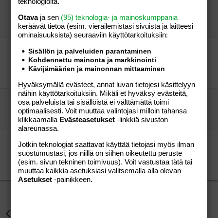
teknologioita.
silleen?
Otava
ja sen
(95) teknologia- ja mainoskumppania
pelottava pontso
Aihe vapaa
keräävät tietoa (esim. vierailemis­tasi sivuista ja laitteesi
pelottava pontso
06.11.2008
Aihe vapaa
0
ominaisuuk­sista) seuraaviin käyttötarkoituksiin:
Fun-tex kengät - paljonko voin pyytää
Sisällön ja palveluiden parantaminen
huudossa?
Kohdennettu mainonta ja markkinointi
Kävijämäärien ja mainonnan mittaaminen
mie vaaa
Aihe vapaa
mie vaaa
23.03.2009
Aihe vapaa
0
Hyväksymällä evästeet, annat luvan tietojesi käsittelyyn
näihin käyttötarkoituksiin. Mikäli et hyväksy evästeitä,
Tommy Hilfiger
osa palveluista tai sisällöistä ei välttämättä toimi
Minustako postimerkki
Aihe vapaa
optimaalisesti. Voit muuttaa valintojasi milloin tahansa
Minustako postimerkki
11.06.2007
Aihe vapaa
5
klikkaamalla
Evästeasetukset
-linkkiä sivuston
alareunassa.
Meneekö taapreon jalka oikeasti pilalle
Jotkin teknologiat saattavat käyttää tietojasi myös ilman
käytetyistä kengistä?
suostumustasi, jos niillä on siihen oikeutettu peruste
Enni
Aihe vapaa
(esim. sivun tekninen toimivuus). Voit vastustaa tätä tai
nyyti
16.10.2009
Aihe vapaa
13
muuttaa kaikkia asetuksiasi valitsemalla alla olevan
Asetukset
-painikkeen.
Vauvat ja taaperot