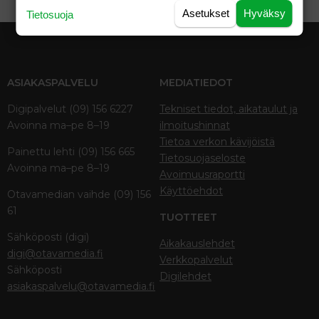
Asetukset
Hyväksy
Tietosuoja
ASIAKASPALVELU
MEDIATIEDOT
Digipalvelut (09) 156 6227
Tekniset tiedot, aikataulut ja
Avoinna ma–pe 8–19
ilmoitushinnat
Tietoa verkon kävijöistä
Painettu lehti (09) 156 665
Tietosuojaseloste
Avoinna ma–pe 8–19
Avoimuusraportti
Käyttöehdot
Otavamedian vaihde (09) 156
61
TUOTTEET
Sähköposti (digi)
Aikakauslehdet
digi@otavamedia.fi
Verkkopalvelut
Sähköposti
Digilehdet
asiakaspalvelu@otavamedia.fi