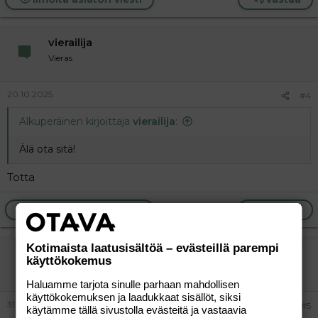
vierailija
Vieras
20.10.2025
#4
Alkuperäinen kirjoittaja
vierailija
:
Älä ota sitä!
Totta
Ilmoita asiaton viesti
Vastaa
Kotimaista laatusisältöä – evästeillä parempi
vierailija
käyttökokemus
Vieras
Haluamme tarjota sinulle parhaan mahdollisen
käyttökokemuksen ja laadukkaat sisällöt, siksi
31.05.2026
#5
käytämme tällä sivustolla evästeitä ja vastaavia