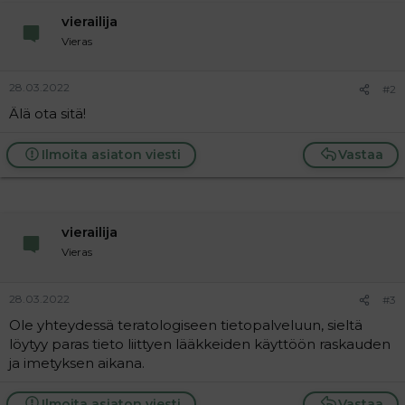
a
vierailija
j
a
Vieras
28.03.2022
#2
Älä ota sitä!
Ilmoita asiaton viesti
Vastaa
vierailija
Vieras
28.03.2022
#3
Ole yhteydessä teratologiseen tietopalveluun, sieltä
löytyy paras tieto liittyen lääkkeiden käyttöön raskauden
ja imetyksen aikana.
Ilmoita asiaton viesti
Vastaa