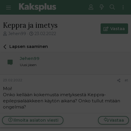
Keppra ja imetys
Vastaa
V
E
Jehen99
23.02.2022
i
n
e
s
Lapsen saaminen
s
i
t
m
Jehen99
i
m
Uusi jäsen
k
ä
e
i
t
n
23.02.2022
#1
j
e
Moi!
u
n
Onko kellään kokemusta imetyksestä Keppra-
n
v
a
i
epilepsialääkkeen käytön aikana? Onko tullut mitään
l
e
ongelmia?
o
s
i
t
Ilmoita asiaton viesti
Vastaa
t
i
t