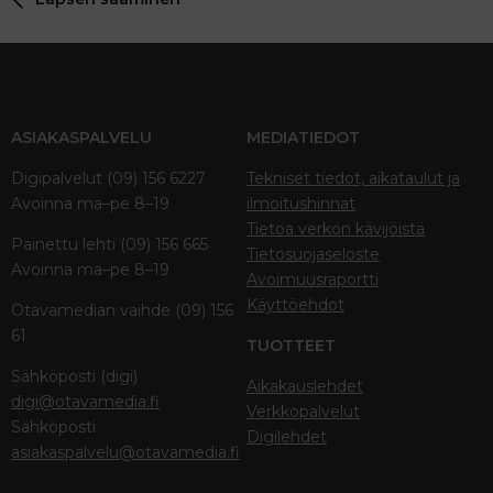
ASIAKASPALVELU
MEDIATIEDOT
Digipalvelut (09) 156 6227
Tekniset tiedot, aikataulut ja
Avoinna ma–pe 8–19
ilmoitushinnat
Tietoa verkon kävijöistä
Painettu lehti (09) 156 665
Tietosuojaseloste
Avoinna ma–pe 8–19
Avoimuusraportti
Käyttöehdot
Otavamedian vaihde (09) 156
61
TUOTTEET
Sähköposti (digi)
Aikakauslehdet
digi@otavamedia.fi
Verkkopalvelut
Sähköposti
Digilehdet
asiakaspalvelu@otavamedia.fi