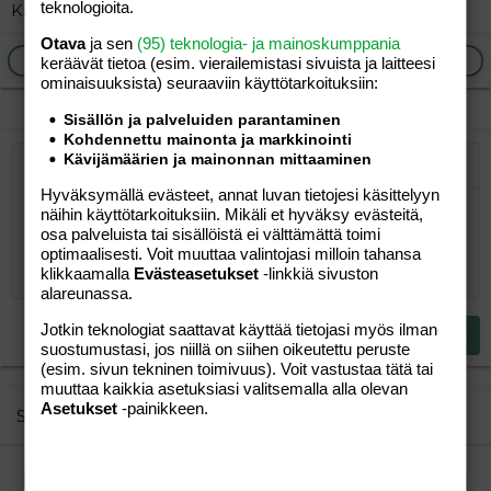
teknologioita.
Katso lääketurvatiedotteet. Ruusu!
Otava
ja sen
(95) teknologia- ja mainoskumppania
Ilmoita asiaton viesti
Vastaa
keräävät tietoa (esim. vierailemis­tasi sivuista ja laitteesi
ominaisuuk­sista) seuraaviin käyttötarkoituksiin:
Sisällön ja palveluiden parantaminen
Kohdennettu mainonta ja markkinointi
Kävijämäärien ja mainonnan mittaaminen
Järjestetty lista
Lihavoitu
Kursivoitu
Laajennettuun editoriin…
Lista
Laajennettuun editoriin…
Lisää hyperlinkki
Lisää kuva
Hymiöt
Laajennettuun editorii
Kumoa
Laajennettuu
Esikat
Hyväksymällä evästeet, annat luvan tietojesi käsittelyyn
Järjestämätön lista
Kirjoita vastaus...
Tasaa vasemmalle
9
Normal
Tallenna luonnos
Arial
näihin käyttötarkoituksiin. Mikäli et hyväksy evästeitä,
Fontin koko
Tasaus
Lainaus
Tee uudelleen
Lisää video/media
BBCode-näkymä
Tekstiväri
Paragraph format
Lisää taulukko
Poista muotoilu
Kirjasintyyli
Insert horizontal line
Luonnokset
Yliviivaa
Spoiler
Alleviivattu
Koodi
Rivinsisäinen koodi
Rivinsisäinen spoiler
osa palveluista tai sisällöistä ei välttämättä toimi
10
Poista luonnos
Book Antiqua
Suurenna sisennystä
Heading 1
Keskitä
optimaalisesti. Voit muuttaa valintojasi milloin tahansa
klikkaamalla
Evästeasetukset
-linkkiä sivuston
12
Courier New
Pienennä sisennystä
Tasaa oikealle
alareunassa.
Heading 2
15
Georgia
Justify text
Jotkin teknologiat saattavat käyttää tietojasi myös ilman
Heading 3
Lähetä vastaus
18
Tahoma
suostumustasi, jos niillä on siihen oikeutettu peruste
(esim. sivun tekninen toimivuus). Voit vastustaa tätä tai
22
Times New Roman
muuttaa kaikkia asetuksiasi valitsemalla alla olevan
Asetukset
-painikkeen.
26
Trebuchet MS
Similar threads
Verdana
Epilepsia ja yllätysraskaus