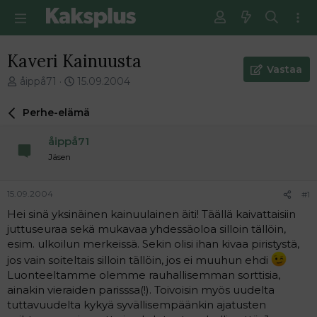
Kaveri Kainuusta
Vastaa
V
E
åippå71
15.09.2004
i
n
e
s
Perhe-elämä
s
i
t
m
åippå71
i
m
Jäsen
k
ä
e
i
t
n
15.09.2004
#1
j
e
Hei sinä yksinäinen kainuulainen äiti! Täällä kaivattaisiin
u
n
juttuseuraa sekä mukavaa yhdessäoloa silloin tällöin,
n
v
a
i
esim. ulkoilun merkeissä. Sekin olisi ihan kivaa piristystä,
l
e
jos vain soiteltais silloin tällöin, jos ei muuhun ehdi
o
s
Luonteeltamme olemme rauhallisemman sorttisia,
i
t
ainakin vieraiden parisssa(!). Toivoisin myös uudelta
t
i
tuttavuudelta kykyä syvällisempäänkin ajatusten
t