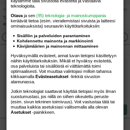
käytämme tällä sivustolla evästeitä ja vastaavia
teknologioita.
16.09.2004
#3
Otava
ja sen
(95) teknologia- ja mainoskumppania
Täällä olisi myös 30-vuotias äippä Kainuusta, missäpäin
keräävät tietoa (esim. vierailemis­tasi sivuista ja laitteesi
asustelet?
ominaisuuk­sista) seuraaviin käyttötarkoituksiin:
Sisällön ja palveluiden parantaminen
Ilmoita asiaton viesti
Vastaa
Kohdennettu mainonta ja markkinointi
Kävijämäärien ja mainonnan mittaaminen
Hyväksymällä evästeet, annat luvan tietojesi käsittelyyn
näihin käyttötarkoituksiin. Mikäli et hyväksy evästeitä,
osa palveluista tai sisällöistä ei välttämättä toimi
Järjestetty lista
Lihavoitu
Kursivoitu
Laajennettuun editoriin…
Lista
Laajennettuun editoriin…
Lisää hyperlinkki
Lisää kuva
Hymiöt
Laajennettuun editorii
Kumoa
Laajennettuu
Esikat
optimaalisesti. Voit muuttaa valintojasi milloin tahansa
Järjestämätön lista
Kirjoita vastaus...
klikkaamalla
Evästeasetukset
-linkkiä sivuston
Tasaa vasemmalle
9
Normal
Tallenna luonnos
Arial
Fontin koko
Tasaus
Lainaus
Tee uudelleen
Lisää video/media
BBCode-näkymä
Tekstiväri
Paragraph format
Lisää taulukko
Poista muotoilu
Kirjasintyyli
Insert horizontal line
Luonnokset
Yliviivaa
Spoiler
Alleviivattu
Koodi
Rivinsisäinen koodi
Rivinsisäinen spoiler
alareunassa.
10
Poista luonnos
Book Antiqua
Suurenna sisennystä
Heading 1
Keskitä
Jotkin teknologiat saattavat käyttää tietojasi myös ilman
12
Courier New
suostumustasi, jos niillä on siihen oikeutettu peruste
Pienennä sisennystä
Tasaa oikealle
Heading 2
(esim. sivun tekninen toimivuus). Voit vastustaa tätä tai
15
Georgia
muuttaa kaikkia asetuksiasi valitsemalla alla olevan
Justify text
Heading 3
Lähetä vastaus
18
Asetukset
-painikkeen.
Tahoma
22
Times New Roman
26
Trebuchet MS