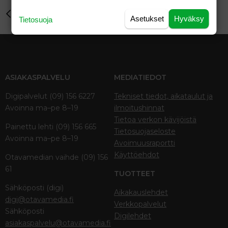
Perhe-elämä
Verdana
Asetukset
Hyväksy
Tietosuoja
ASIAKASPALVELU
MEDIATIEDOT
Digipalvelut (09) 156 6227
Tekniset tiedot, aikataulut ja
Avoinna ma–pe 8–19
ilmoitushinnat
Tietoa verkon kävijöistä
Painettu lehti (09) 156 665
Tietosuojaseloste
Avoinna ma–pe 8–19
Avoimuusraportti
Käyttöehdot
Otavamedian vaihde (09) 156
61
TUOTTEET
Sähköposti (digi)
Aikakauslehdet
digi@otavamedia.fi
Verkkopalvelut
Sähköposti
Digilehdet
asiakaspalvelu@otavamedia.fi