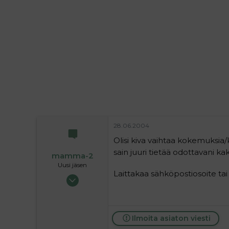
i
t
t
i
t
a
j
a
28.06.2004
Olisi kiva vaihtaa kokemuksia
sain juuri tietää odottavani ka
mamma-2
Uusi jäsen
Laittakaa sähköpostiosoite tai 
28.06.2004
1
0
1
Ilmoita asiaton viesti