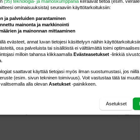
en
(95) teknologia- ja mainoskumppania
keräävät tietoa (esim. vieraile
Vastaa
laitteesi ominaisuuk­sista) seuraaviin käyttötarkoituksiin:
ön ja palveluiden parantaminen
#4
nettu mainonta ja markkinointi
i vielä lisää Pohjois-Suomesta. Olen myös kaivannut muita
määrien ja mainonnan mittaaminen
issii montaa oo. Mulle saa mailata ja meseillä. Myös
ten menee. niin se osote on
 evästeet, annat luvan tietojesi käsittelyyn näihin käyttötarkoituksiin
teitä, osa palveluista tai sisällöistä ei välttämättä toimi optimaalisest
intojasi milloin tahansa klikkaamalla
Evästeasetukset
-linkkiä sivust
a.
Vastaa
logiat saattavat käyttää tietojasi myös ilman suostumustasi, jos niillä
peruste (esim. sivun tekninen toimivuus). Voit vastustaa tätä tai muutt
 valitsemalla alla olevan
Asetukset
-painikkeen.
Asetukset
a vasemmalle
al
ärjestetty lista
editoriin…
saus
Paragraph format
Lisää hyperlinkki
Lisää kuva
Laajennettuun editoriin…
Kumoa
Laajennettuun 
Esikat
ding 1
tä
ärjestämätön lista
 luonnos
ontal line
nen koodi
isäinen spoiler
odi
uonnos
 oikealle
Suurenna sisennystä
ding 2