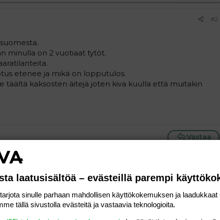
#2
tä-suomesta.
n minulla on 2 vuotiaat tytöt.
aratilanteita.
odotus etenee ja mikä on lopputulos.
e täältä kaksosten äitejä joten kiva kuulla että muitakin
Vastaa
#3
sta laatusisältöä – evästeillä parempi käyttök
uksia ja kuulumisia muitten kaksosvanhempien kanssa.mulla
rjota sinulle parhaan mahdollisen käyttökokemuksen ja laadukkaat s
me tällä sivustolla evästeitä ja vastaavia teknologioita.