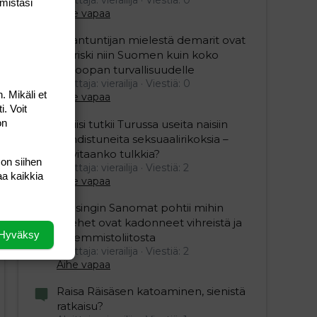
mis­tasi
Aihe vapaa
Asiantuntijan mielestä demarit ovat
iso riski niin Suomen kuin koko
Euroopan turvallisuudelle
Aloittaja: vierailija
Viestiä: 0
. Mikäli et
Aihe vapaa
i. Voit
on
Poliisi tutkii Turussa useita naisiin
kohdistuneita seksuaalirikoksia –
tarvitaanko tulkkia?
 on siihen
Aloittaja: vierailija
Viestiä: 2
aa kaikkia
Aihe vapaa
Helsingin Sanomat pohtii mihin
miehet ovat kadonneet vihreistä ja
Hyväksy
vasemmistoliitosta
Aloittaja: vierailija
Viestiä: 2
editoriin…
sele
Aihe vapaa
Raisa Räisäsen katoaminen, sienistä
ratkaisu?