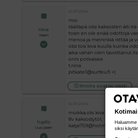
12.07.2004
moi
täälläpä olisi kaksosten äiti i
nina
tosin en ole enää odottoja vaa
Jäsen
menoa ja meininkiä riittää ja va
30.05.2004
olisi tosi kiva kuulla kuinka 
146
aika vähän olen tavoittanut its
0
onni potkaisee.
16
t.nina
pitkate1@surfeu.fi =)
Ilmoita asiaton viesti
12.07.2004
Kotimai
moikka.olis kiva vaihtaa ajat
8v kaksostytöt.
tuplis
Haluamme ta
katja759@hotmail.com
Uusi jäsen
siksi käytäm
12.07.2004