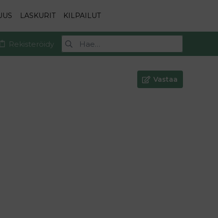
UUS
LASKURIT
KILPAILUT
Rekisteröidy
Vastaa