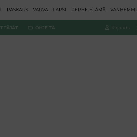
T
RASKAUS
VAUVA
LAPSI
PERHE-ELÄMÄ
VANHEMM
TTÄJÄT
OHJEITA
Kirjaudu