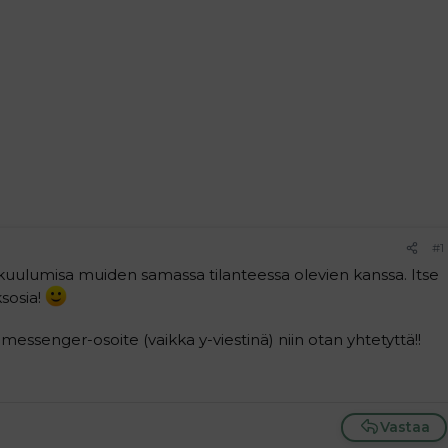
#1
/kuulumisa muiden samassa tilanteessa olevien kanssa. Itse
ksosia!
messenger-osoite (vaikka y-viestinä) niin otan yhtetyttä!!
Vastaa