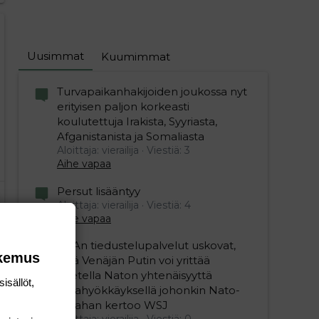
Uusimmat
Kuumimmat
Turvapaikanhakijoiden joukossa nyt
erityisen paljon korkeasti
koulutettuja Irakista, Syyriasta,
Afganistanista ja Somaliasta
Aloittaja: vierailija
Viestiä: 3
Aihe vapaa
Persut lisääntyy
Aloittaja: vierailija
Viestiä: 4
Aihe vapaa
USAn tiedustelupalvelut uskovat,
okemus
että Venäjän Putin voi yrittää
koetella Naton yhtenäisyyttä
isällöt,
maahyökkäyksellä johonkin Nato-
maahan kertoo WSJ
Aloittaja: vierailija
Viestiä: 0