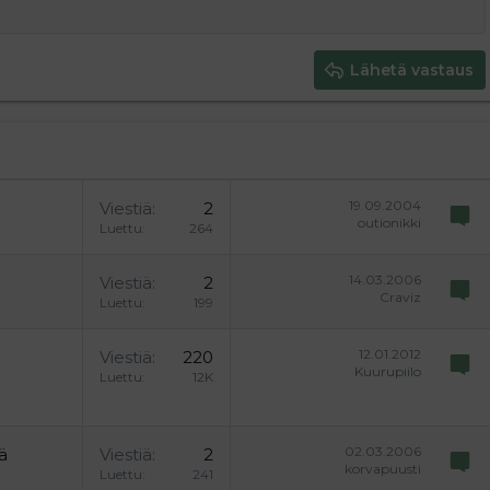
y text
Pienennä sisennystä
ing 3
Lähetä vastaus
19.09.2004
Viestiä
2
outionikki
Luettu
264
14.03.2006
Viestiä
2
Craviz
Luettu
199
12.01.2012
Viestiä
220
Kuurupiilo
Luettu
12K
02.03.2006
ä
Viestiä
2
korvapuusti
Luettu
241