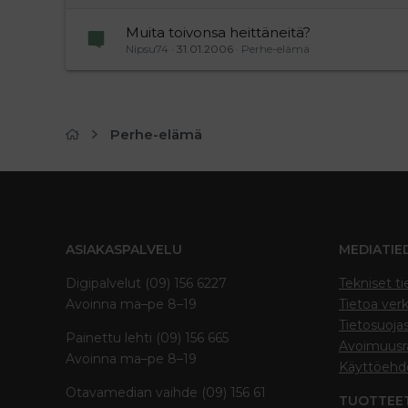
Muita toivonsa heittäneitä?
Nipsu74
31.01.2006
Perhe-elämä
Perhe-elämä
ASIAKASPALVELU
MEDIATIE
Digipalvelut (09) 156 6227
Tekniset ti
Avoinna ma–pe 8–19
Tietoa verk
Tietosuoja
Painettu lehti (09) 156 665
Avoimuusra
Avoinna ma–pe 8–19
Käyttöehd
Otavamedian vaihde (09) 156 61
TUOTTEE