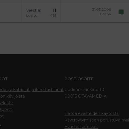
31.03.2006
Viestiä
11
Henna
Luettu
465
DOT
POSTIOSOITE
edot, aikataulut ja ilmoitushinnat
Uudenmaankatu 10
on kävijöistä
00015 OTAVAMEDIA
seloste
portti
Tietoa evästeiden käytöstä
ot
Käyttäytymiseen perustuva ma
T
Evästeasetukset