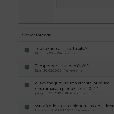
15
Courier New
Justif
Head
18
Georgia
22
Tahoma
26
Times New Roman
Trebuchet MS
Similar threads
Verdana
Toukokuussa laskettu aika?
Miina
17.09.2004
Perhe-elämä
Tampereen suunnan äipät?
Epa
20.02.2006
Perhe-elämä
olisko tääl juttuseuraa äidestä jotka saa
ensimmäisen pienokaisen 2012 ?
pamppa88
17.10.2011
Perhe-elämä
7
8
9
ystäviä odottajista / pienten lasten äideist
korvapuusti
09.02.2006
Perhe-elämä