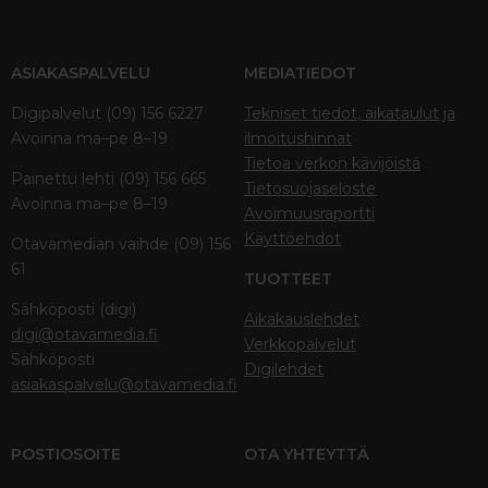
ASIAKASPALVELU
MEDIATIEDOT
Digipalvelut (09) 156 6227
Tekniset tiedot, aikataulut ja
Avoinna ma–pe 8–19
ilmoitushinnat
Tietoa verkon kävijöistä
Painettu lehti (09) 156 665
Tietosuojaseloste
Avoinna ma–pe 8–19
Avoimuusraportti
Käyttöehdot
Otavamedian vaihde (09) 156
61
TUOTTEET
Sähköposti (digi)
Aikakauslehdet
digi@otavamedia.fi
Verkkopalvelut
Sähköposti
Digilehdet
asiakaspalvelu@otavamedia.fi
POSTIOSOITE
OTA YHTEYTTÄ