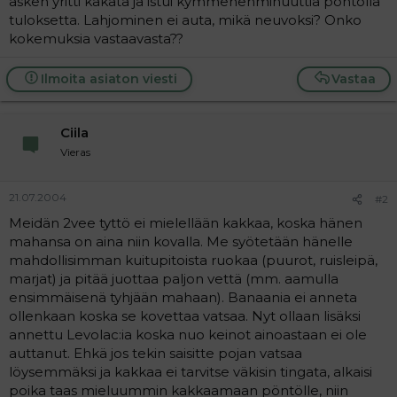
äsken yritti kakata ja istui kymmenenminuuttia pöntöllä
a
tuloksetta. Lahjominen ei auta, mikä neuvoksi? Onko
j
kokemuksia vastaavasta??
a
Ilmoita asiaton viesti
Vastaa
Ciila
Vieras
21.07.2004
#2
Meidän 2vee tyttö ei mielellään kakkaa, koska hänen
mahansa on aina niin kovalla. Me syötetään hänelle
mahdollisimman kuitupitoista ruokaa (puurot, ruisleipä,
marjat) ja pitää juottaa paljon vettä (mm. aamulla
ensimmäisenä tyhjään mahaan). Banaania ei anneta
ollenkaan koska se kovettaa vatsaa. Nyt ollaan lisäksi
annettu Levolac:ia koska nuo keinot ainoastaan ei ole
auttanut. Ehkä jos tekin saisitte pojan vatsaa
löysemmäksi ja kakkaa ei tarvitse väkisin tingata, alkaisi
poika taas mieluummin kakkaamaan pöntölle, niin