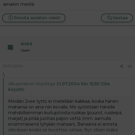
ainakin meillä.
Ilmoita asiaton viesti
Vastaa
äiskä
Jäsen
21.07.2004
#3
\
Alkuperäinen kirjoittaja
21.07.2004 klo 15:55 Ciila
kirjoitti
:
Meidän 2vee tyttö ei mielellään kakkaa, koska hänen
mahansa on aina niin kovalla. Me syötetään hänelle
mahdollisimman kuitupitoista ruokaa (puurot, ruisleipä,
marjat) ja pitää juottaa paljon vettä (mm. aamulla
ensimmäisenä tyhjään mahaan). Banaania ei anneta
ollenkaan koska se kovettaa vatsaa. Nyt ollaan lisäksi