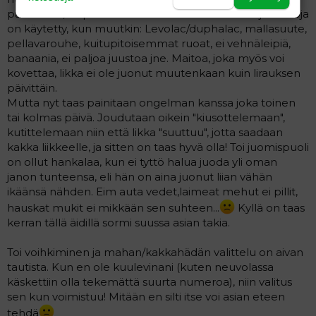
painollaan, eli potalle kun hätä tuli. Mutta samoja keinoja
on käytetty, kun muutkin: Levolac/duphalac, mallasuute,
pellavarouhe, kuitupitoisemmat ruoat, ei vehnäleipiä,
banaania, ei paljoa juustoa jne. Maitoa, joka myös voi
kovettaa, likka ei ole juonut muutenkaan kuin lirauksen
päivittäin.
Mutta nyt taas painitaan ongelman kanssa joka toinen
tai kolmas päivä. Joudutaan oikein "kiusottelemaan",
kutittelemaan niin että likka "suuttuu", jotta saadaan
kakka liikkeelle, ja sitten on taas hyvä olla! Toi juomispuoli
on ollut hankalaa, kun ei tyttö halua juoda yli oman
janon tunteensa, eli hän on aina juonut liian vähän
ikäänsä nähden. Eim auta vedet,laimeat mehut ei pillit,
hauskat mukit ei mikkään sen suhteen...
Kyllä on taas
kerran tällä äidillä sormi suussa asian takia.
Toi voihkiminen ja mahan/kakkahädän valittelu on aivan
tautista. Kun en ole kuulevinani (kuten neuvolassa
käskettiin olla tekemättä suurta numeroa), niin valitus
sen kun voimistuu! Mitään en silti itse voi asian eteen
tehdä