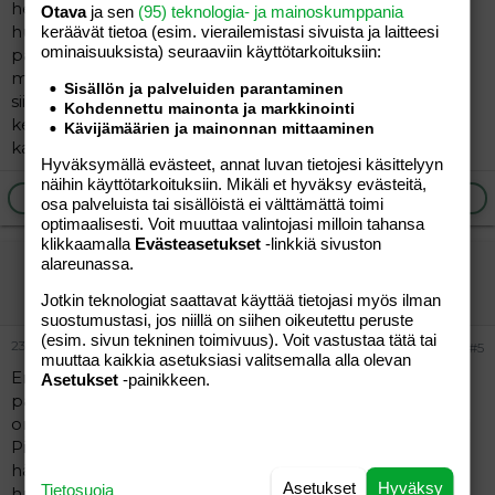
helpottuu ajan myötä, kun lapsi vaan oppii
Otava
ja sen
(95) teknologia- ja mainoskumppania
huomaamaan että ei se kakkaaminen satu. Meillä kyllä
keräävät tietoa (esim. vierailemis­tasi sivuista ja laitteesi
ominaisuuk­sista) seuraaviin käyttötarkoituksiin:
palkitaan onnistuneet kakkaamiset muutamalla
makeisella, yleensä tuotoksen mukaan. Olen ajatellut
Sisällön ja palveluiden parantaminen
siirtyä leimoihin, viidellä leimalla saisi yhden tarran
Kohdennettu mainonta ja markkinointi
keräilyvihkoonsa.Ei tulisi tytölle kiusausta äkistää väkisin
Kävijämäärien ja mainonnan mittaaminen
kakkaa karkin toivossa.
Hyväksymällä evästeet, annat luvan tietojesi käsittelyyn
näihin käyttötarkoituksiin. Mikäli et hyväksy evästeitä,
Ilmoita asiaton viesti
Vastaa
osa palveluista tai sisällöistä ei välttämättä toimi
optimaalisesti. Voit muuttaa valintojasi milloin tahansa
klikkaamalla
Evästeasetukset
-linkkiä sivuston
alareunassa.
simpukka
Jäsen
Jotkin teknologiat saattavat käyttää tietojasi myös ilman
suostumustasi, jos niillä on siihen oikeutettu peruste
(esim. sivun tekninen toimivuus). Voit vastustaa tätä tai
23.07.2004
#5
muuttaa kaikkia asetuksiasi valitsemalla alla olevan
Emme siis ole tässä(kään) asiassa ainoita, jotka
Asetukset
-painikkeen.
painiskelevat saman ongelman kimpussa. Meidän tyttö
on reilut 3v - oppi potallekin vasta lähes 3-vuotiaana.
Pikkusiskon synnyttyä alkoi kaakkaa panttaamaan, ja
hätäänsä kovaan ääneen voihkimaan ilmeisesti myös
Asetukset
Hyväksy
Tietosuoja
huomion toivossa. Alkukesästä meni jo omalla