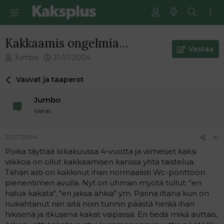
Kakkaamis ongelmia...
Vastaa
V
E
Jumbo
21.07.2004
i
n
e
s
Vauvat ja taaperot
s
i
t
m
Jumbo
i
m
Vieras
k
ä
e
i
t
n
21.07.2004
#1
j
e
Poika täyttää lokakuussa 4-vuotta ja viimeiset kaksi
u
n
viikkoa on ollut kakkaamisen kanssa yhtä taistelua.
n
v
a
i
Tähän asti on kakkinut ihan normaalisti Wc-pönttöön
l
e
pienentimen avulla. Nyt on uhman myötä tullut: "en
o
s
halua kakata", "en jaksa ähkiä" ym. Parina iltana kun on
i
t
nukahtanut niin siitä noin tunnin päästä herää ihan
t
i
hikisenä ja itkusena kakat vaipassa. En tiedä mikä auttais,
t