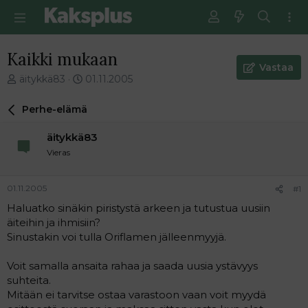
Kaikki mukaan
Vastaa
V
E
äitykkä83
01.11.2005
i
n
e
s
Perhe-elämä
s
i
t
m
äitykkä83
i
m
Vieras
k
ä
e
i
t
n
01.11.2005
#1
j
e
Haluatko sinäkin piristystä arkeen ja tutustua uusiin
u
n
äiteihin ja ihmisiin?
n
v
a
i
Sinustakin voi tulla Oriflamen jälleenmyyjä.
l
e
o
s
Voit samalla ansaita rahaa ja saada uusia ystävyys
i
t
suhteita.
t
i
Mitään ei tarvitse ostaa varastoon vaan voit myydä
t