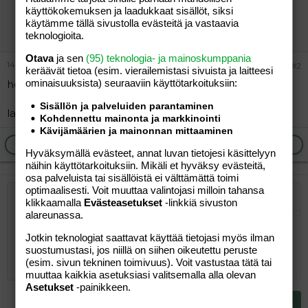
käyttökokemuksen ja laadukkaat sisällöt, siksi
mammeli04
käytämme tällä sivustolla evästeitä ja vastaavia
Vieras
teknologioita.
Otava
ja sen
(95) teknologia- ja mainoskumppania
14.11.2005
#2
keräävät tietoa (esim. vierailemis­tasi sivuista ja laitteesi
ominaisuuk­sista) seuraaviin käyttötarkoituksiin:
heippa!
Sisällön ja palveluiden parantaminen
laittelin sulle yytä tulemaan niin vastaile kun kerkiät =)
Kohdennettu mainonta ja markkinointi
Kävijämäärien ja mainonnan mittaaminen
Ilmoita asiaton viesti
Vastaa
Hyväksymällä evästeet, annat luvan tietojesi käsittelyyn
näihin käyttötarkoituksiin. Mikäli et hyväksy evästeitä,
osa palveluista tai sisällöistä ei välttämättä toimi
optimaalisesti. Voit muuttaa valintojasi milloin tahansa
Järjestetty lista
Lihavoitu
Kursivoitu
Laajennettuun editoriin…
Lista
Laajennettuun editoriin…
Lisää hyperlinkki
Lisää kuva
Hymiöt
Laajennettuun editorii
Kumoa
Laajennettuu
Esikat
klikkaamalla
Evästeasetukset
-linkkiä sivuston
alareunassa.
Järjestämätön lista
Kirjoita vastaus...
Tasaa vasemmalle
9
Normal
Tallenna luonnos
Arial
Fontin koko
Tasaus
Lainaus
Tee uudelleen
Lisää video/media
BBCode-näkymä
Tekstiväri
Paragraph format
Lisää taulukko
Poista muotoilu
Kirjasintyyli
Insert horizontal line
Luonnokset
Yliviivaa
Spoiler
Alleviivattu
Koodi
Rivinsisäinen koodi
Rivinsisäinen spoiler
Jotkin teknologiat saattavat käyttää tietojasi myös ilman
10
Poista luonnos
Book Antiqua
Suurenna sisennystä
Heading 1
Keskitä
suostumustasi, jos niillä on siihen oikeutettu peruste
(esim. sivun tekninen toimivuus). Voit vastustaa tätä tai
12
Courier New
Pienennä sisennystä
Tasaa oikealle
muuttaa kaikkia asetuksiasi valitsemalla alla olevan
Heading 2
Asetukset
-painikkeen.
15
Georgia
Justify text
Heading 3
Lähetä vastaus