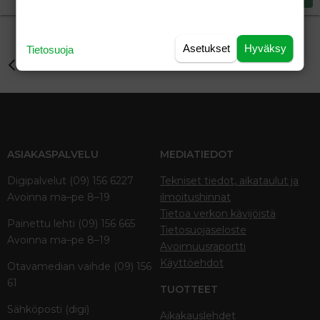
18
Tahoma
22
Times New Roman
26
Trebuchet MS
Asetukset
Hyväksy
Tietosuoja
Perhe-elämä
Verdana
ASIAKASPALVELU
MEDIATIEDOT
Digipalvelut (09) 156 6227
Tekniset tiedot, aikataulut ja
Avoinna ma–pe 8–19
ilmoitushinnat
Tietoa verkon kävijöistä
Painettu lehti (09) 156 665
Tietosuojaseloste
Avoinna ma–pe 8–19
Avoimuusraportti
Käyttöehdot
Otavamedian vaihde (09) 156
61
TUOTTEET
Sähköposti (digi)
Aikakauslehdet