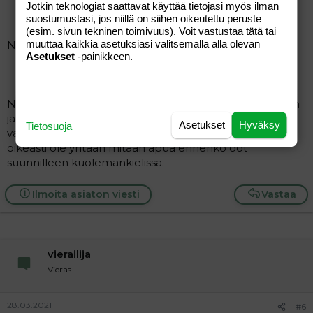
"
Jotkin teknologiat saattavat käyttää tietojasi myös ilman
suostumustasi, jos niillä on siihen oikeutettu peruste
(esim. sivun tekninen toimivuus). Voit vastustaa tätä tai
muuttaa kaikkia asetuksiasi valitsemalla alla olevan
Noista ehkä kannattaisi aloittaa. Google laulamaan!
Asetukset
-painikkeen.
Ni ja hei, tsemppi! Hyvällä tuurilla kaikki meneekin hyvin
ja huolesi on turha. Mutta on, tottavie, hyvä olla
Asetukset
Hyväksy
Tietosuoja
varautunut. Suomen terveydenhuoltojärjestelmästä ei
oikeasti ole yhtään mitään apua ennenko oot
suunnilleen kuolemankielissä.
Ilmoita asiaton viesti
Vastaa
vierailija
Vieras
28.03.2021
#6