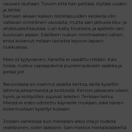
vauvani rauhaan. Toivoin että hän pettäisi, löytäisi uuden
ja lähtisi.
Samaan aikaan kaiken ristiriitaisuuden keskellä olin
valtavan onnellinen vauvasta, mutta sain jatkuvia itku- ja
ahdistuskohtauksia. Luin baby bluesista, ja ajattelin sen
kuuluvan asiaan. Edelleen nukuin minimaalisen vähän,
enkä kokenut mitään tarvetta lepoon lapsen
nukkuessa.
Mies oli tyytyväinen, häneltä ei vaadittu mitään. Kävi
töissä, nukkui vapaapäivinä puoleenpäivään saakka ja
pelasi yöt.
Neuvolassa en osannut asiasta kertoa, siellä kyseltiin
lähinnä jaksamisesta ja kotitöistä. Kerroin jaksavani oikein
hyvin, ja kotityötkin sujuivat leikiten. Terkkari kehui.
Miestä ei edes odotettu käyneille mukaan, eikä hänen
kokemustaan kysellyt kukaan.
Jossain vaiheessa kun mielialani alkoi olla jo todella
reaktiivinen, soitin lääkäriin. Sain mietoa mielialalääkettä