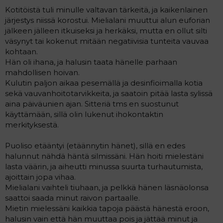
Kotitöistä tuli minulle valtavan tärkeitä, ja kaikenlainen
järjestys niissä korostui. Mielialani muuttui alun euforian
jälkeen jälleen itkuiseksi ja herkäksi, mutta en ollut silti
väsynyt tai kokenut mitään negatiivisia tunteita vauvaa
kohtaan.
Hän oli ihana, ja halusin taata hänelle parhaan
mahdollisen hoivan.
Kulutin paljon aikaa pesemällä ja desinfioimalla kotia
sekä vauvanhoitotarvikkeita, ja saatoin pitää lasta sylissä
aina päiväunien ajan. Sitteriä tms en suostunut
käyttämään, sillä olin lukenut ihokontaktin
merkityksestä.
Puoliso etääntyi (etäännytin hänet), sillä en edes
halunnut nähdä häntä silmissäni. Hän hoiti mielestäni
lasta väärin, ja aiheutti minussa suurta turhautumista,
ajoittain jopa vihaa.
Mielialani vaihteli tiuhaan, ja pelkkä hänen läsnäolonsa
saattoi saada minut raivon partaalle.
Mietin mielessäni kaikkia tapoja päästä hänestä eroon,
halusin vain että hän muuttaa pois ja jättää minut ja