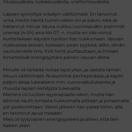
Itkuisuudesta, tuskaisuudesta, unettomuudesta.
a
j
a
Lapsen synnyttyä virkistyin välittömästi. En tarvinnut
unta, imetin häntä tunnin välein öin ja päivin, eikä se
haitannut minua. Vauva nukkui vuorokauden pisimmät
unensa (4-5h) aina klo 07 ->, mutta en olisi voinut
kuvitellakaan käyväni tuolloin itse nukkumaan. Vauvan
nukkuessa siivosin, kokkasin, pesin pyykkiä, silitin, lähdin
vaunulenkille tms. Koti hohti puhtauttaan, ja ihmiset
ihmettelivät energisyyttäni pienen vauvan äitinä.
Minulle oli tärkeää hoitaa lapsi yksin, ja vastata tämän
itkuun välittömästi. Nukuimme perhepedissä, ja käytin
paljon aikaa lukeakseni mm. vuorovaikutuksesta ja
muusta lapsen kehitystä tukevasta.
Mieheni oli tuolloin isyysvapaalla viikon, mutta hän
lähinnä nautti lomasta nukkumalla pitkään ja pelaamalla
yöt pelikonettaan. Viikon jälkeen hän palasi töihin, sillä
en tarvinnut apua missään.
Mies oli tyytyväinen energisyyteeni ja siihen, että tein
kaiken yksin.