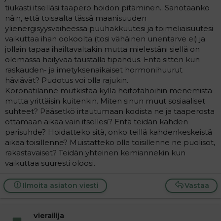
tiukasti itselläsi taapero hoidon pitäminen.. Sanotaanko
näin, että toisaalta tässä maanisuuden
ylienergisyysvaiheessa puuhakkuutesi ja toimeliaisuutesi
vaikuttaa ihan ookoolta (tosi vähäinen unentarve ei) ja
jollain tapaa ihailtavaltakin mutta mielestäni siellä on
olemassa häilyvää taustalla tipahdus. Entä sitten kun
raskauden- ja imetyksenaikaiset hormonihuurut
häviävät? Pudotus voi olla rajukin.
Koronatilanne mutkistaa kyllä hoitotahoihin menemistä
mutta yrittäisin kuitenkin. Miten sinun muut sosiaaliset
suhteet? Pääsetkö irtautumaan kodista ne ja taaperosta
ottamaan aikaa vain itsellesi? Entä teidän kahden
parisuhde? Hoidatteko sitä, onko teillä kahdenkeskeistä
aikaa toisillenne? Muistatteko olla toisillenne ne puolisot,
rakastavaiset? Teidän yhteinen kemiannekin kun
vaikuttaa suuresti oloosi.
Ilmoita asiaton viesti
Vastaa
vierailija