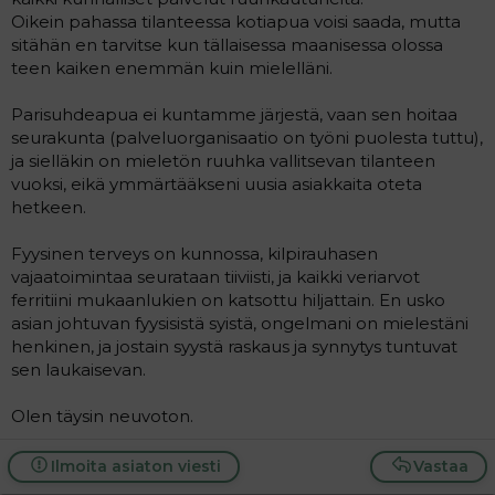
Oikein pahassa tilanteessa kotiapua voisi saada, mutta
sitähän en tarvitse kun tällaisessa maanisessa olossa
teen kaiken enemmän kuin mielelläni.
Parisuhdeapua ei kuntamme järjestä, vaan sen hoitaa
seurakunta (palveluorganisaatio on työni puolesta tuttu),
ja sielläkin on mieletön ruuhka vallitsevan tilanteen
vuoksi, eikä ymmärtääkseni uusia asiakkaita oteta
hetkeen.
Fyysinen terveys on kunnossa, kilpirauhasen
vajaatoimintaa seurataan tiiviisti, ja kaikki veriarvot
ferritiini mukaanlukien on katsottu hiljattain. En usko
asian johtuvan fyysisistä syistä, ongelmani on mielestäni
henkinen, ja jostain syystä raskaus ja synnytys tuntuvat
sen laukaisevan.
Olen täysin neuvoton.
Ilmoita asiaton viesti
Vastaa