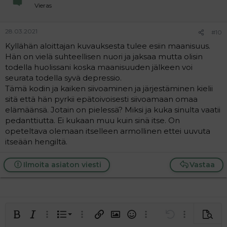
Vieras
28.03.2021
#10
Kyllähän aloittajan kuvauksesta tulee esiin maanisuus.
Hän on vielä suhteellisen nuori ja jaksaa mutta olisin
todella huolissani koska maanisuuden jälkeen voi
seurata todella syvä depressio.
Tämä kodin ja kaiken siivoaminen ja järjestäminen kielii
sitä että hän pyrkii epätoivoisesti siivoamaan omaa
elämäänsä. Jotain on pielessä? Miksi ja kuka sinulta vaatii
pedanttiutta. Ei kukaan muu kuin sinä itse. On
opeteltava olemaan itselleen armollinen ettei uuvuta
itseään hengiltä.
Ilmoita asiaton viesti
Vastaa
Järjestetty lista
Lihavoitu
Kursivoitu
Laajennettuun editoriin…
Lista
Laajennettuun editoriin…
Lisää hyperlinkki
Lisää kuva
Hymiöt
Laajennettuun editorii
Kumoa
Laajennettuu
Esikat