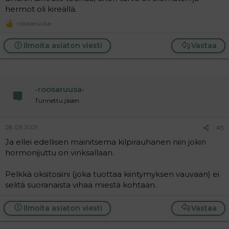
hermot oli kireällä.
-roosaruusa-
R
e
a
Ilmoita asiaton viesti
Vastaa
c
t
i
o
n
-roosaruusa-
s
:
Tunnettu jäsen
28.03.2021
#3
Ja ellei edellisen mainitsema kilpirauhanen niin jokin
hormonijuttu on vinksallaan.
Pelkkä oksitosiini (joka tuottaa kiintymyksen vauvaan) ei
selitä suoranaista vihaa miestä kohtaan.
Ilmoita asiaton viesti
Vastaa