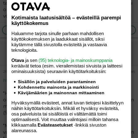
taaperoanne myöten, vain työnnät miestä kauemmaksi
oman isyytensä kokemisesta ja toteuttamisesta. Tuo ei
voi olla vaikuttamatta myös lapseenne.
Kotimaista laatusisältöä – evästeillä parempi
käyttökokemus
Ilmoita asiaton viesti
Vastaa
Haluamme tarjota sinulle parhaan mahdollisen
käyttökokemuksen ja laadukkaat sisällöt, siksi
käytämme tällä sivustolla evästeitä ja vastaavia
-roosaruusa-
teknologioita.
Tunnettu jäsen
Otava
ja sen
(95) teknologia- ja mainoskumppania
keräävät tietoa (esim. vierailemis­tasi sivuista ja laitteesi
ominaisuuk­sista) seuraaviin käyttötarkoituksiin:
28.03.2021
#5
https://www.duodecimlehti.fi/duo99526
Sisällön ja palveluiden parantaminen
Kohdennettu mainonta ja markkinointi
"Häiriöt stressiherkkyyden säätelyyn vaikuttavissa
Kävijämäärien ja mainonnan mittaaminen
oksitosiini- ja prolaktiinijärjestelmissä saattavat olla muun
Hyväksymällä evästeet, annat luvan tietojesi käsittelyyn
muassa raskaudenjälkeisen masennuksen riskitekijöitä
näihin käyttötarkoituksiin. Mikäli et hyväksy evästeitä,
(Slattery ja Neumann 2008) "
osa palveluista tai sisällöistä ei välttämättä toimi
optimaalisesti. Voit muuttaa valintojasi milloin tahansa
klikkaamalla
Evästeasetukset
-linkkiä sivuston
"Myös dopamiini, vasopressiini, ACTH, opioidit ja GABA
alareunassa.
vaikuttavat läheisten sosiaalisten suhteiden solmimiseen