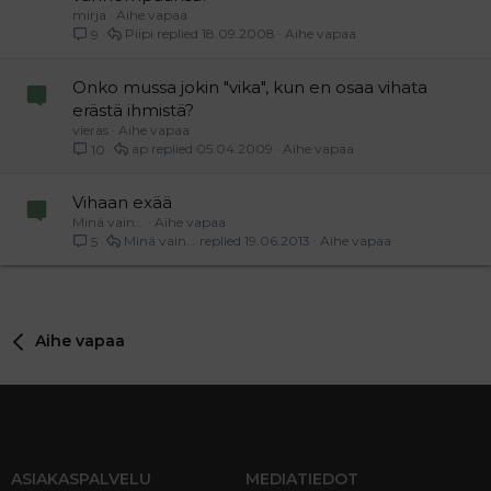
mirja
Aihe vapaa
Piipi
18.09.2008
Aihe vapaa
9
Onko mussa jokin "vika", kun en osaa vihata
erästä ihmistä?
vieras
Aihe vapaa
ap
05.04.2009
Aihe vapaa
10
Vihaan exää
Minä vain...
Aihe vapaa
Minä vain...
19.06.2013
Aihe vapaa
5
Aihe vapaa
ASIAKASPALVELU
MEDIATIEDOT