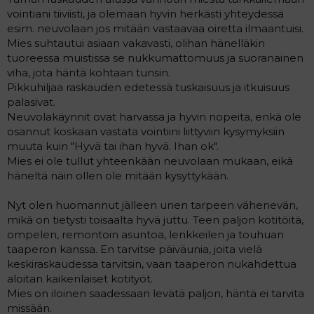
vointiani tiiviisti, ja olemaan hyvin herkästi yhteydessä
esim. neuvolaan jos mitään vastaavaa oiretta ilmaantuisi.
Mies suhtautui asiaan vakavasti, olihan hänelläkin
tuoreessa muistissa se nukkumattomuus ja suoranainen
viha, jota häntä kohtaan tunsin.
Pikkuhiljaa raskauden edetessä tuskaisuus ja itkuisuus
palasivat.
Neuvolakäynnit ovat harvassa ja hyvin nopeita, enkä ole
osannut koskaan vastata vointiini liittyviin kysymyksiin
muuta kuin "Hyvä tai ihan hyvä. Ihan ok".
Mies ei ole tullut yhteenkään neuvolaan mukaan, eikä
häneltä näin ollen ole mitään kysyttykään.
Nyt olen huomannut jälleen unen tarpeen vähenevän,
mikä on tietysti toisaalta hyvä juttu. Teen paljon kotitöitä,
ompelen, remontoin asuntoa, lenkkeilen ja touhuan
taaperon kanssa. En tarvitse päiväunia, joita vielä
keskiraskaudessa tarvitsin, vaan taaperon nukahdettua
aloitan kaikenlaiset kotityöt.
Mies on iloinen saadessaan levätä paljon, häntä ei tarvita
missään.