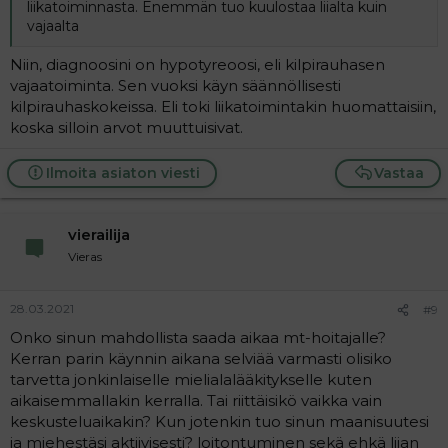
liikatoiminnasta. Enemmän tuo kuulostaa liialta kuin
vajaalta
Niin, diagnoosini on hypotyreoosi, eli kilpirauhasen
vajaatoiminta. Sen vuoksi käyn säännöllisesti
kilpirauhaskokeissa. Eli toki liikatoimintakin huomattaisiin,
koska silloin arvot muuttuisivat.
Ilmoita asiaton viesti
Vastaa
vierailija
Vieras
28.03.2021
#9
Onko sinun mahdollista saada aikaa mt-hoitajalle?
Kerran parin käynnin aikana selviää varmasti olisiko
tarvetta jonkinlaiselle mielialalääkitykselle kuten
aikaisemmallakin kerralla. Tai riittäisikö vaikka vain
keskusteluaikakin? Kun jotenkin tuo sinun maanisuutesi
ja miehestäsi aktiivisesti? loitontuminen sekä ehkä liian