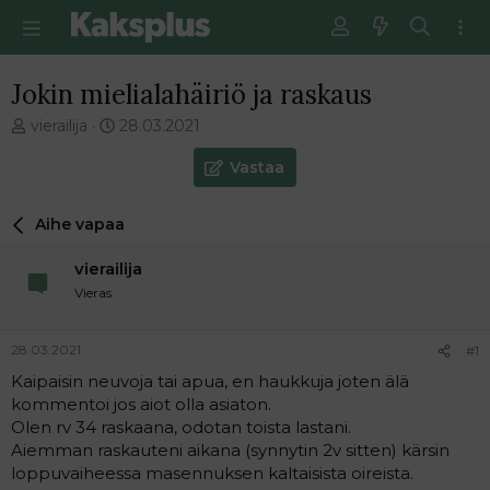
Jokin mielialahäiriö ja raskaus
V
E
vierailija
28.03.2021
i
n
e
s
Vastaa
s
i
t
m
Aihe vapaa
i
m
k
ä
vierailija
e
i
t
n
Vieras
j
e
u
n
28.03.2021
#1
n
v
a
i
Kaipaisin neuvoja tai apua, en haukkuja joten älä
l
e
kommentoi jos aiot olla asiaton.
o
s
Olen rv 34 raskaana, odotan toista lastani.
i
t
Aiemman raskauteni aikana (synnytin 2v sitten) kärsin
t
i
loppuvaiheessa masennuksen kaltaisista oireista.
t