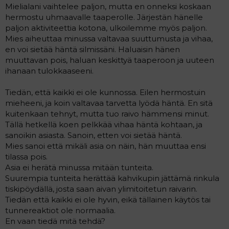
Mielialani vaihtelee paljon, mutta en onneksi koskaan
hermostu uhmaavalle taaperolle. Järjestän hänelle
paljon aktiviteettia kotona, ulkoilemme myös paljon.
Mies aiheuttaa minussa valtavaa suuttumusta ja vihaa,
en voi sietää häntä silmissäni. Haluaisin hänen
muuttavan pois, haluan keskittyä taaperoon ja uuteen
ihanaan tulokkaaseeni.
Tiedän, että kaikki ei ole kunnossa. Eilen hermostuin
mieheeni, ja koin valtavaa tarvetta lyödä häntä. En sitä
kuitenkaan tehnyt, mutta tuo raivo hämmensi minut.
Tällä hetkellä koen pelkkää vihaa häntä kohtaan, ja
sanoikin asiasta. Sanoin, etten voi sietää häntä.
Mies sanoi että mikäli asia on näin, hän muuttaa ensi
tilassa pois.
Asia ei herätä minussa mitään tunteita.
Suurempia tunteita herättää kahvikupin jättämä rinkula
tiskipöydällä, josta saan aivan ylimitoitetun raivarin.
Tiedän että kaikki ei ole hyvin, eikä tällainen käytös tai
tunnereaktiot ole normaalia.
En vaan tiedä mitä tehdä?