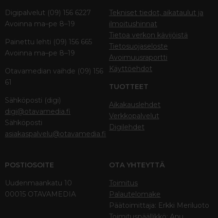
Digipalvelut (09) 156 6227
Tekniset tiedot, aikataulut ja
Avoinna ma–pe 8–19
ilmoitushinnat
Tietoa verkon kävijöistä
Painettu lehti (09) 156 665
Tietosuojaseloste
Avoinna ma–pe 8–19
Avoimuusraportti
Käyttöehdot
Otavamedian vaihde (09) 156
61
TUOTTEET
Sähköposti (digi)
Aikakauslehdet
digi@otavamedia.fi
Verkkopalvelut
Sähköposti
Digilehdet
asiakaspalvelu@otavamedia.fi
POSTIOSOITE
OTA YHTEYTTÄ
Uudenmaankatu 10
Toimitus
00015 OTAVAMEDIA
Palautelomake
Päätoimittaja: Erkki Meriluoto
Toimituspäällikkö: Anu