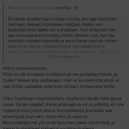
Alkuperäinen kirjoittaja
vierailija
:
En lähde arvailemaan mitään mutta sen sijan kehoitan
olemaan oikeasti huolissaan olostasi, itsekin sen
tiedostat ettei kaikki ole kohdallaan. Kun et kerran itse
saa neuvolassa kerrotuksi, miten oikeasti voit, niin ota
miehesi mukaan käynnille ja anna hänen kertoa, miten
asiat ovat. Minun mielestä hyvä olisi saada myös
parisuhteeseenne ulkopuolisen näkökulmaa, sillä ei tuo
Click to expand...
mieheesi kohdistuva kylmäkiskoisuus ainakaan hitsaa
teitä yhteen. Perheneuvolasta voisi saada apuja teidän
Kiitos vastauksestasi.
kahden yhdessäolemiseen. Miksei myös ihan
perusterveydenhuollon puolella asioiminenkin olisi
Mies ei ole koskaan osallistunut neuvolakäynneille, ja
hyvästä, koko verenkuva olisi hyvä kartottaa ja
tuskin tekee sitä vastakaan. Hän ei kuulemma ehdi, ei
muutoinkin hakea näkökulmaa omaan oloosi,
saa töistä vapaata, eikä koe oloaan mukavaksi siellä.
raskaushormonit selittävät jotain osaa mutta... Ja yritä
astua sivuun kaiken hallitsija-kuviostasi ja anna miehellesi
Olen huolissani tilanteestani, mutta en tiedä mitä apua
sijaa toimia isänä. Nyt, kun sinä hoidat kaiken
voisin tähän saada? Keskusteluapua on jo yritetty, en ole
taaperoanne myöten, vain työnnät miestä kauemmaksi
masentunut joten sitä ei kunnalliselta puolelta saa
oman isyytensä kokemisesta ja toteuttamisesta. Tuo ei
enempää kuin sen, mitä olen jo saanut.
voi olla vaikuttamatta myös lapseenne.
Neuvolakäynnit ym ovat koronan takia minimissä, ja
kaikki kunnalliset palvelut ruuhkautuneita.