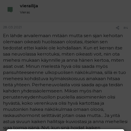
vierailija
Vieras
28.03.2021
#4
En lähde arvailemaan mitään mutta sen sijan kehoitan
olemaan oikeasti huolissaan olostasi, itsekin sen
tiedostat ettei kaikki ole kohdallaan. Kun et kerran itse
saa neuvolassa kerrotuksi, miten oikeasti voit, niin ota
miehesi mukaan käynnille ja anna hänen kertoa, miten
asiat ovat. Minun mielestä hyvä olisi saada myös
parisuhteeseenne ulkopuolisen näkökulmaa, sillä ei tuo
mieheesi kohdistuva kylmäkiskoisuus ainakaan hitsaa
teitä yhteen. Perheneuvolasta voisi saada apuja teidän
kahden yhdessäolemiseen. Miksei myös ihan
perusterveydenhuollon puolella asioiminenkin olisi
hyvästä, koko verenkuva olisi hyvä kartottaa ja
muutoinkin hakea näkökulmaa omaan oloosi,
raskaushormonit selittävät jotain osaa mutta... Ja yritä
astua sivuun kaiken hallitsija-kuviostasi ja anna miehellesi
sijaa toimia isänä. Nyt, kun sinä hoidat kaiken