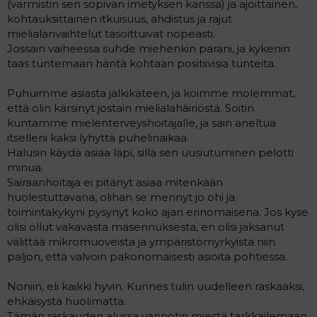
(varmistin sen sopivan imetyksen kanssa) ja ajoittainen,
kohtauksittainen itkuisuus, ahdistus ja rajut
mielialanvaihtelut tasoittuivat nopeasti.
Jossain vaiheessa suhde miehenkin parani, ja kykenin
taas tuntemaan häntä kohtaan positiivisia tunteita.
Puhuimme asiasta jälkikäteen, ja koimme molemmat,
että olin kärsinyt jostain mielialahäiriöstä. Soitin
kuntamme mielenterveyshoitajalle, ja sain aneltua
itselleni kaksi lyhyttä puhelinaikaa.
Halusin käydä asiaa läpi, sillä sen uusiutuminen pelotti
minua.
Sairaanhoitaja ei pitänyt asiaa mitenkään
huolestuttavana, olihan se mennyt jo ohi ja
toimintakykyni pysynyt koko ajan erinomaisena. Jos kyse
olisi ollut vakavasta masennuksesta, en olisi jaksanut
välittää mikromuoveista ja ympäristömyrkyistä niin
paljon, että valvoin pakonomaisesti asioita pohtiessa.
Noniin, eli kaikki hyvin. Kunnes tulin uudelleen raskaaksi,
ehkäisystä huolimatta.
Tämän raskauden alussa vannotin miestä tarkkailemaan