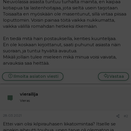
Neuvolassa asiasta tuntuu turhalta mainita, en kaipaa
kotiapua tai lastenhoitajaa, jota sieltä usein tarjotaan.
Toisaalta en myöskään ole masentunut, sillä virtaa piisaa
loputtomiin. Voisin painaa töitä vaikka nukkumatta,
vaikka välillä romahdan hetkeksi itkemään.
En tiedä mitä hain postauksella, kenties kuuntelijaa.
En ole koskaan kirjoittanut, saati puhunut asiasta näin
suoraan, ja tuntui hyvältä avautua.
Mikäli jollain tulee mieleen mikä minua voisi vaivata,
arvauksia saa heittää.
Ilmoita asiaton viesti
Vastaa
vierailija
Vieras
28.03.2021
#2
Ettei vain olisi kilpirauhasen liikatoimintaa? Itselle se
ainakin aiheutti touhua, unen tarve oli olematon ja