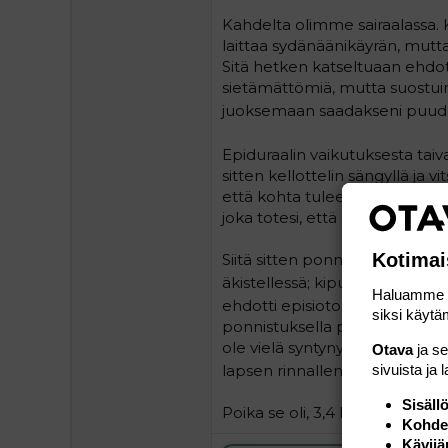
Kahdelta olimme sairaalassa. Kä
laittaa sydänäänikäyrän, mutta ei
Sitä hetken katseltuaan ehdotti
sietämättömiä, mutta suostuin 
juoksemaan saadakseni puud
Epiduraalin vaikutuksesta tai
sitten kellottelin sängyllä ja v
että kohta tulee löröt housuun.
joka totesi, että olen täysin auk
Kotimai
Siitä sitten ponnistelemaan. P
äkistellessä; kipua en tuntenu
Haluamme ta
ehdotti episiotomiaa. Sanoin, e
siksi käytäm
ponnistuksella pää syntyikin. La
ole vielä syntynytkään. Sitten 
Otava
ja s
lapsen rinnalleni.
sivuista ja 
Sisäll
Poika se oli, 3,4 kg.
Kohden
Kävijä