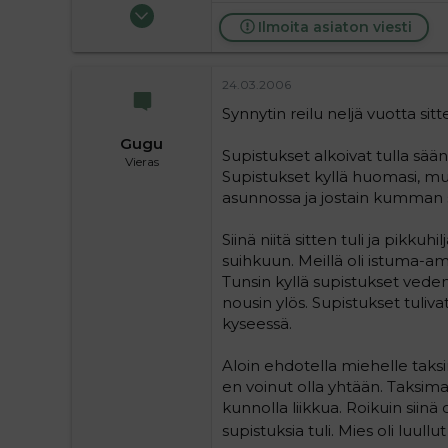
10.05.2004
Ilmoita asiaton viesti
2 155
0
36
24.03.2006
Synnytin reilu neljä vuotta sit
Gugu
Supistukset alkoivat tulla säänn
Vieras
Supistukset kyllä huomasi, mut
asunnossa ja jostain kumman sy
Siinä niitä sitten tuli ja pikkuhi
suihkuun. Meillä oli istuma-am
Tunsin kyllä supistukset veden
nousin ylös. Supistukset tulivat
kyseessä.
Aloin ehdotella miehelle taksin
en voinut olla yhtään. Taksima
kunnolla liikkua. Roikuin siin
supistuksia tuli. Mies oli luull