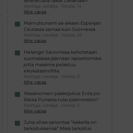
lähetettävä takas Ukrainaan!
Aloittaja: vierailija
Viestiä: 14
Aihe vapaa
Mamutsunami sai aikaan Espanjan
Ceutassa samaa kuin Suomessa
Aloittaja: vierailija
Viestiä: 26
Aihe vapaa
Helsingin Sanomissa kehotetaan
suomalaisia jäämään lapsettomiksi
jotta maailma pelastuu
ekokatastrofilta.
Aloittaja: vierailija
Viestiä: 0
Aihe vapaa
Iltasanomien pääkirjoitus: Entä jos
Riikka Purrasta tulisi pääministeri?
Aloittaja: vierailija
Viestiä: 0
Aihe vapaa
Juha vihaa sanontaa ”kaikella on
tarkoituksensa” Mikä tarkoitus