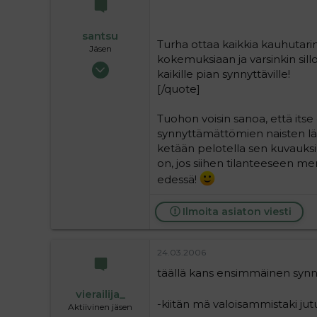
santsu
Turha ottaa kaikkia kauhutari
Jäsen
kokemuksiaan ja varsinkin sill
09.09.2004
kaikille pian synnyttäville!
153
[/quote]
0
16
Tuohon voisin sanoa, että its
synnyttämättömien naisten läs
ketään pelotella sen kuvauksill
on, jos siihen tilanteeseen men
edessä!
Ilmoita asiaton viesti
24.03.2006
täällä kans ensimmäinen synn
vierailija_
-kiitän mä valoisammistaki jutui
Aktiivinen jäsen