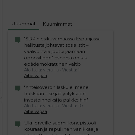
Uusimmat
Kuumimmat
"SDP:n esikuvamaassa Espanjassa
hallitusta johtavat sosialistit –
vaalivoittaja joutui jäämään
oppositioon" Espanja on siis
epädemokrattinen valtio
Aloittaja: vierailija
Viestiä: 1
Aihe vapaa
"Yhteisöveron lasku ei mene
hukkaan – se jää yritykseen
investoinneiksi ja palkkoihin"
Aloittaja: vierailija
Viestiä: 10
Aihe vapaa
Ukrilorveille suomi-konepistooli
kouraan ja repullinen vanikkaa ja