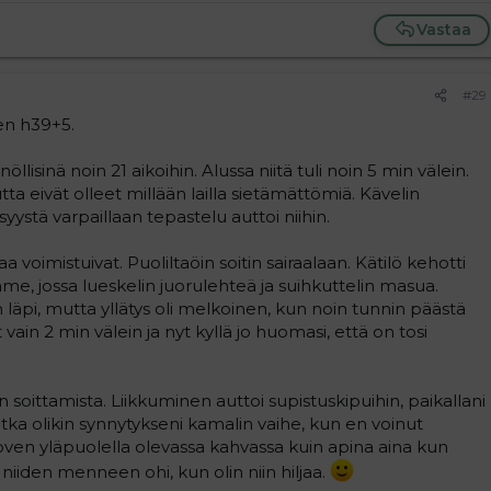
Vastaa
#29
ten h39+5.
öllisinä noin 21 aikoihin. Alussa niitä tuli noin 5 min välein.
ta eivät olleet millään lailla sietämättömiä. Kävelin
ystä varpaillaan tepastelu auttoi niihin.
ljaa voimistuivat. Puoliltaöin soitin sairaalaan. Kätilö kehotti
me, jossa lueskelin juorulehteä ja suihkuttelin masua.
 läpi, mutta yllätys oli melkoinen, kun noin tunnin päästä
 vain 2 min välein ja nyt kyllä jo huomasi, että on tosi
 soittamista. Liikkuminen auttoi supistuskipuihin, paikallani
tka olikin synnytykseni kamalin vaihe, kun en voinut
ä oven yläpuolella olevassa kahvassa kuin apina aina kun
ut niiden menneen ohi, kun olin niin hiljaa.