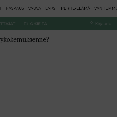
T
RASKAUS
VAUVA
LAPSI
PERHE-ELÄMÄ
VANHEMM
TTÄJÄT
OHJEITA
Kirjaudu
ytykokemuksenne?