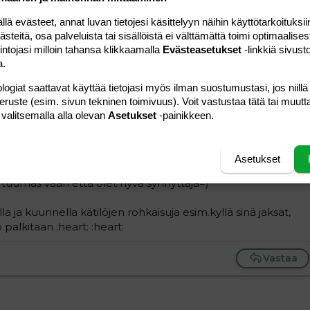
Vastaa
 evästeet, annat luvan tietojesi käsittelyyn näihin käyttötarkoituksiin
teitä, osa palveluista tai sisällöistä ei välttämättä toimi optimaalisest
#30
intojasi milloin tahansa klikkaamalla
Evästeasetukset
-linkkiä sivust
a.
. ja voin sanoa että ei se kamalaa ole. ensimmäisen synnytys
 kivun tuntemista vaan n.5h ilokaasu epiduraali,
logiat saattavat käyttää tietojasi myös ilman suostumustasi, jos niillä
kivunlievitykset ja tietenki mukavat kätilöt ja positiivinen
peruste (esim. sivun tekninen toimivuus). Voit vastustaa tätä tai muutt
 valitsemalla alla olevan
Asetukset
-painikkeen.
inen mutta reilusti nopeampi, ajaksi kirjattiin 8h ja samat
sa...olo on niin sanoin kuvaamattoman onnellinen kun
Asetukset
aan tullessaan ettei kyyneliä voi estää...
 tuumas vaan että olet hyvä synnyttäjä=)
ella ja kuunnella kätilöjen rohkaisuja esim.kyllä sinä jaksat,
 palkitaan :heart: :heart:
Vastaa