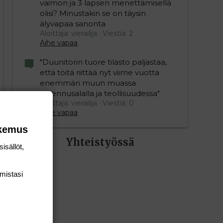
vaimon ja 3 lapsen menettämisellä
olisi? Minustakin se on täysin
älyvapaa sanonta
Aloittaja: vierailija
Viestiä: 2
Aihe vapaa
"Duunitorin tuore tilasto paljastaa,
että töitä riittää nyt viime vuotta
enemmän muun muassa
rakennusalalla ja teollisuudessa"
Aloittaja: vierailija
Viestiä: 0
Aihe vapaa
okemus
Yhteistyössä
isällöt,
mis­tasi