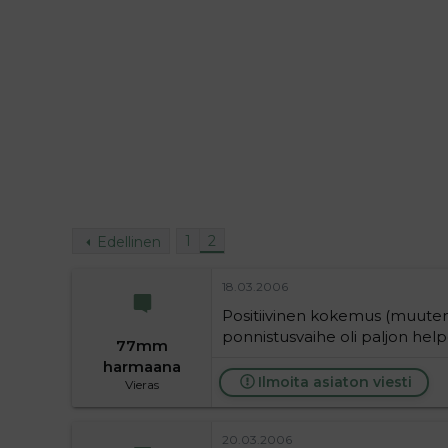
i
t
t
i
t
a
j
a
1
2
Edellinen
18.03.2006
Positiivinen kokemus (muuten p
ponnistusvaihe oli paljon help
77mm
harmaana
Ilmoita asiaton viesti
Vieras
20.03.2006