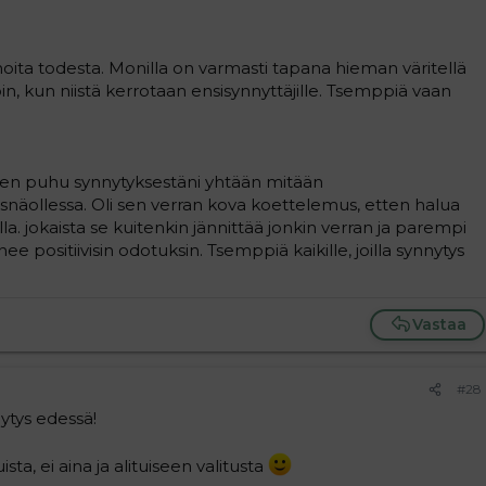
noita todesta. Monilla on varmasti tapana hieman väritellä
oin, kun niistä kerrotaan ensisynnyttäjille. Tsemppiä vaan
e en puhu synnytyksestäni yhtään mitään
näollessa. Oli sen verran kova koettelemus, etten halua
a. jokaista se kuitenkin jännittää jonkin verran ja parempi
ee positiivisin odotuksin. Tsemppiä kaikille, joilla synnytys
Vastaa
#28
ytys edessä!
sta, ei aina ja alituiseen valitusta