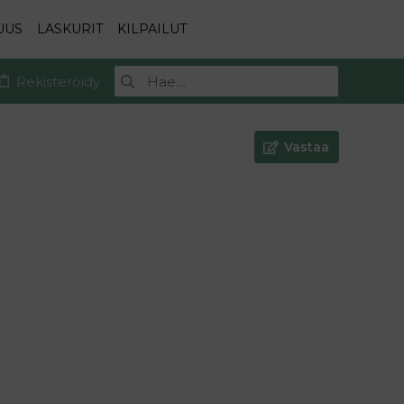
UUS
LASKURIT
KILPAILUT
Rekisteröidy
Vastaa