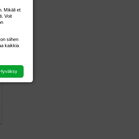
. Mikäli et
i. Voit
on
 on siihen
aa kaikkia
Hyväksy