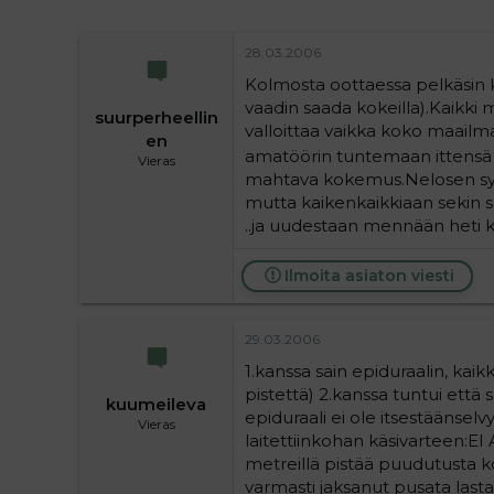
28.03.2006
Kolmosta oottaessa pelkäsin k
vaadin saada kokeilla).Kaikki 
suurperheellin
valloittaa vaikka koko maailman
en
amatöörin tuntemaan ittensä
Vieras
mahtava kokemus.Nelosen synn
mutta kaikenkaikkiaan sekin suj
..ja uudestaan mennään heti 
Ilmoita asiaton viesti
29.03.2006
1.kanssa sain epiduraalin, kaik
pistettä) 2.kanssa tuntui että s
kuumeileva
epiduraali ei ole itsestäänselvy
Vieras
laitettiinkohan käsivarteen:E
metreillä pistää puudutusta ko
varmasti jaksanut pusata lasta u