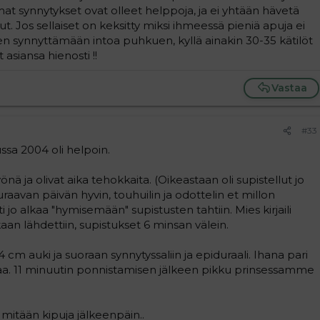
t synnytykset ovat olleet helppoja, ja ei yhtään hävetä
ut. Jos sellaiset on keksitty miksi ihmeessä pieniä apuja ei
nen synnyttämään intoa puhkuen, kyllä ainakin 30-35 kätilöt
asiansa hienosti !!
Vastaa
#33
sa 2004 oli helpoin.
önä ja olivat aika tehokkaita. (Oikeastaan oli supistellut jo
euraavan päivän hyvin, touhuilin ja odottelin et millon
jo alkaa "hymisemään" supistusten tahtiin. Mies kirjaili
ikaan lähdettiin, supistukset 6 minsan välein.
 cm auki ja suoraan synnytyssaliin ja epiduraali. Ihana pari
taa. 11 minuutin ponnistamisen jälkeen pikku prinsessamme
n mitään kipuja jälkeenpäin..