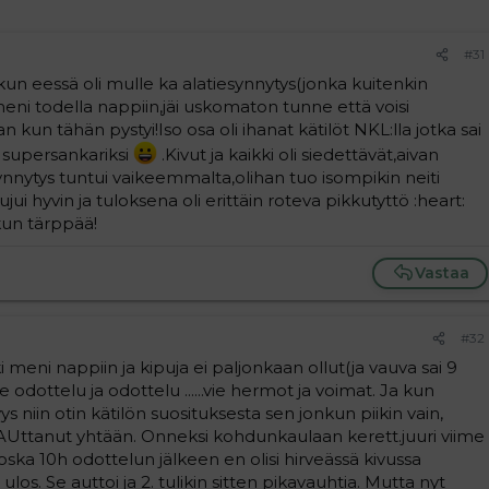
#31
un eessä oli mulle ka alatiesynnytys(jonka kuitenkin
meni todella nappiin,jäi uskomaton tunne että voisi
 kun tähän pystyi!Iso osa oli ihanat kätilöt NKL:lla jotka sai
 supersankariksi
.Kivut ja kaikki oli siedettävät,aivan
ytys tuntui vaikeemmalta,olihan tuo isompikin neiti
ui hyvin ja tuloksena oli erittäin roteva pikkutyttö :heart:
kun tärppää!
Vastaa
#32
ki meni nappiin ja kipuja ei paljonkaan ollut(ja vauva sai 9
e odottelu ja odottelu ......vie hermot ja voimat. Ja kun
ys niin otin kätilön suosituksesta sen jonkun piikin vain,
I AUttanut yhtään. Onneksi kohdunkaulaan kerett.juuri viime
ska 10h odottelun jälkeen en olisi hirveässä kivussa
los. Se auttoi ja 2. tulikin sitten pikavauhtia. Mutta nyt