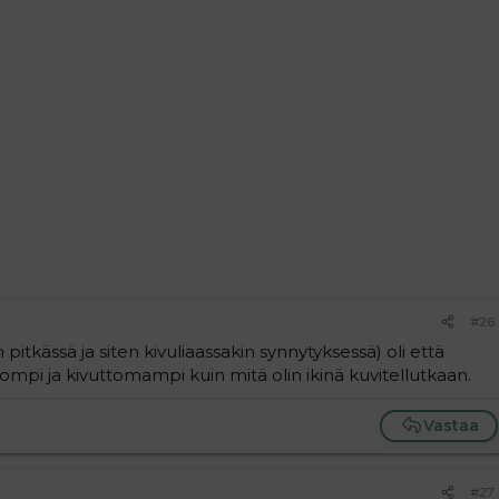
#26
itkässä ja siten kivuliaassakin synnytyksessä) oli että
ompi ja kivuttomampi kuin mitä olin ikinä kuvitellutkaan.
Vastaa
#27