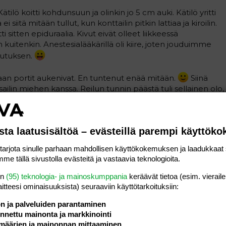
tilö koitti kohdunsuun ja olinkin jo 5 cm auki. Kätilö yritti
 siitä mitään tullut, kun konttailin pitkin lattiaa ja kiroilin.
 sitten epiduraalia. Kivut eivät olleet liikkeessä
kuitenkin. Anestesialääkärillä oli kiire, joten jouduimme
utuksen.
vaan portit aukenivat. En tuntenut enää mitään.
Siinä
itsailin miehen kanssa. Reilun tunnin päästä tuli sellainen olo,
 Ihmettelin, että miksi se olo tulee aaltoina. Soitin kätilöt,
i, eli "hätä" olikin ponnistussupistuksia.
sta laatusisältöä – evästeillä parempi käyttök
uoli tuntia ängersin. Olo oli kuin vuosisadan paskaa
t lainkaan.
Vauvan pää ei tullut millään ulos, joten kätilö
rjota sinulle parhaan mahdollisen käyttökokemuksen ja laadukkaat s
ttä leikkaa vaikka koko alapää irti.
Seuraavalla
me tällä sivustolla evästeitä ja vastaavia teknologioita.
psi kälkätteli, kun vain nuppi näkyi ja kätilö nauroi, että et
seuraavalla supistuksella pullahti loppukin vartalo ja sain
en
(95) teknologia- ja mainoskumppania
keräävät tietoa (esim. vieraile
laitteesi ominaisuuk­sista) seuraaviin käyttötarkoituksiin:
ön ja palveluiden parantaminen
nettu mainonta ja markkinointi
määrien ja mainonnan mittaaminen