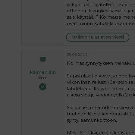
jälkeenpäin ajatellen molemma
että olen kivunlievitykset saan
saisi käyttää...? Kolmatta me
ovat minun kohdalla osanneet 
Ilmoita asiaton viesti
29.03.2006
Kolmas synnytyksen heinäkuus
kolmen äiti
Supistukset alkoivat jo edellisy
Jäsen
viikon ihan reilusti.) Jaksoin s
16.05.2004
lähdetään. Iltakymmeneltä piti 
648
aikoja ylös ja vihdoin yöllä 2 a
0
16
Sairaalassa sisätutkimuksessa 4
tuntinen kun alkoi ponnistut
syntyi aamunkoittoon.
Minulle 1 tikki, eikä oikeastaa