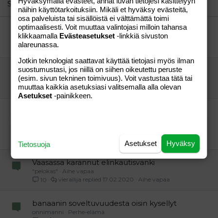
26
Hyväksymällä evästeet, annat luvan tietojesi käsittelyyn
Trebuchet MS
Similar threads
näihin käyttötarkoituksiin. Mikäli et hyväksy evästeitä,
Verdana
osa palveluista tai sisällöistä ei välttämättä toimi
optimaalisesti. Voit muuttaa valintojasi milloin tahansa
Toimintaa Vaasassa
klikkaamalla
Evästeasetukset
-linkkiä sivuston
äippä80
Perhe-elämä
alareunassa.
äippä80
13.02.2006
Perhe-elämä
2
Jotkin teknologiat saattavat käyttää tietojasi myös ilman
suostumustasi, jos niillä on siihen oikeutettu peruste
Suosittele allergologia pääkaupunkiseudulta
(esim. sivun tekninen toimivuus). Voit vastustaa tätä tai
Piija
Vauvat ja taaperot
muuttaa kaikkia asetuksiasi valitsemalla alla olevan
Piija
23.11.2007
Vauvat ja taaperot
4
Asetukset
-painikkeen.
Hyvä iho- ja allergialääkäri
pääkaupunkiseudulla!!!!!
aukkis76
Perhe-elämä
marelo
14.09.2007
Perhe-elämä
3
Asetukset
Hyväksy
Tietosuoja
Vaasassa karannut elinkautisvanki
"pelokas"
Aihe vapaa
vierailija
17.02.2020
Aihe vapaa
10
banaanin soveltuvuudesta oisin kysellyt
onnimanni
Perhe-elämä