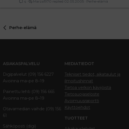
Marza1970
02.05.2005
Perhe-elämä
4
Perhe-elämä
ASIAKASPALVELU
MEDIATIEDOT
Digipalvelut (09) 156 6227
Tekniset tiedot, aikataulut ja
Avoinna ma–pe 8–19
ilmoitushinnat
Tietoa verkon kävijöistä
Painettu lehti (09) 156 665
Tietosuojaseloste
Avoinna ma–pe 8–19
Avoimuusraportti
Käyttöehdot
Otavamedian vaihde (09) 156
61
TUOTTEET
Sähköposti (digi)
Aikakauslehdet