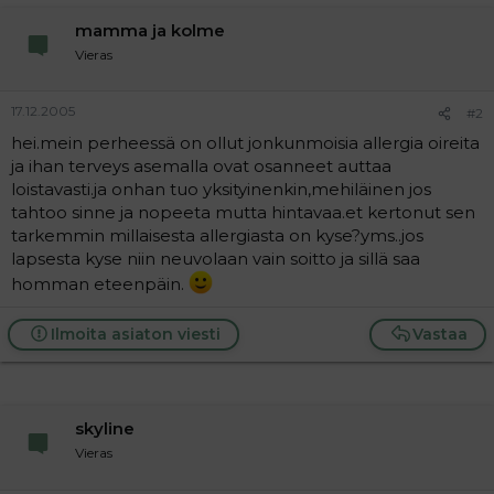
a
mamma ja kolme
j
a
Vieras
17.12.2005
#2
hei.mein perheessä on ollut jonkunmoisia allergia oireita
ja ihan terveys asemalla ovat osanneet auttaa
loistavasti.ja onhan tuo yksityinenkin,mehiläinen jos
tahtoo sinne ja nopeeta mutta hintavaa.et kertonut sen
tarkemmin millaisesta allergiasta on kyse?yms..jos
lapsesta kyse niin neuvolaan vain soitto ja sillä saa
homman eteenpäin.
Ilmoita asiaton viesti
Vastaa
skyline
Vieras