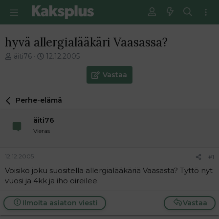
hyvä allergialääkäri Vaasassa?
V
E
äiti76
12.12.2005
i
n
e
s
Vastaa
s
i
t
m
Perhe-elämä
i
m
k
ä
äiti76
e
i
t
n
Vieras
j
e
u
n
12.12.2005
#1
n
v
a
i
Voisiko joku suositella allergialääkäriä Vaasasta? Tyttö nyt
l
e
vuosi ja 4kk ja iho oireilee.
o
s
i
t
Ilmoita asiaton viesti
Vastaa
t
i
t