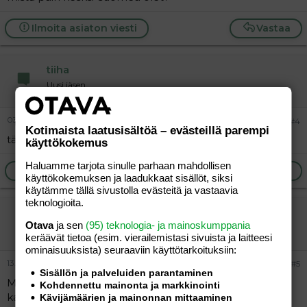
Ilmoita asiaton viesti
Vastaa
tiiha
Uusi jäsen
03.10.2005
#4
Kotimaista laatusisältöä – evästeillä parempi
täälä kanssa yks keski-suomesta...
käyttökokemus
Haluamme tarjota sinulle parhaan mahdollisen
Ilmoita asiaton viesti
Vastaa
käyttökokemuksen ja laadukkaat sisällöt, siksi
käytämme tällä sivustolla evästeitä ja vastaavia
teknologioita.
Hidi80
Otava
ja sen
(95) teknologia- ja mainoskumppania
Jäsen
keräävät tietoa (esim. vierailemis­tasi sivuista ja laitteesi
ominaisuuk­sista) seuraaviin käyttötarkoituksiin:
13.10.2005
#5
Sisällön ja palveluiden parantaminen
Moikka!Täällä ois yksi jolle voi kirjotella kaikki mesen
Kohdennettu mainonta ja markkinointi
kautta tai sähköpostilla.Meillä on poika 07/04
Kävijämäärien ja mainonnan mittaaminen