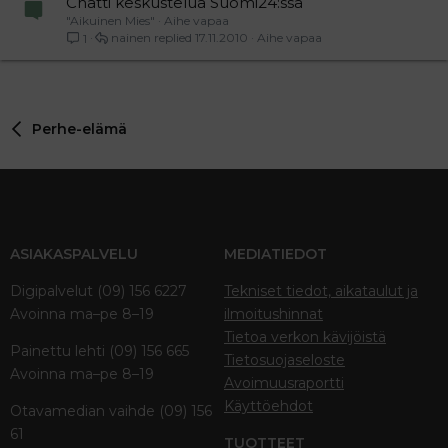
Chatti keskustelua Suomi24:ssä
"Aikuinen Mies"
Aihe vapaa
nainen
17.11.2010
Aihe vapaa
1
Perhe-elämä
ASIAKASPALVELU
MEDIATIEDOT
Digipalvelut (09) 156 6227
Tekniset tiedot, aikataulut ja
Avoinna ma–pe 8–19
ilmoitushinnat
Tietoa verkon kävijöistä
Painettu lehti (09) 156 665
Tietosuojaseloste
Avoinna ma–pe 8–19
Avoimuusraportti
Käyttöehdot
Otavamedian vaihde (09) 156
61
TUOTTEET