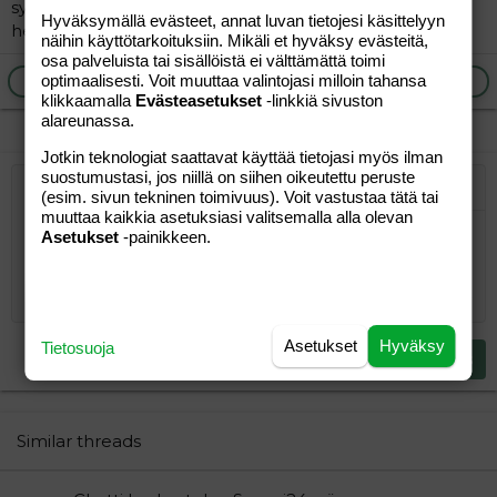
syntyny..eikun viestiä tuleen osote on
Hyväksymällä evästeet, annat luvan tietojesi käsittelyyn
heidi.holm@kolumbus.fi
näihin käyttötarkoituksiin. Mikäli et hyväksy evästeitä,
osa palveluista tai sisällöistä ei välttämättä toimi
optimaalisesti. Voit muuttaa valintojasi milloin tahansa
Ilmoita asiaton viesti
Vastaa
klikkaamalla
Evästeasetukset
-linkkiä sivuston
alareunassa.
Jotkin teknologiat saattavat käyttää tietojasi myös ilman
suostumustasi, jos niillä on siihen oikeutettu peruste
Järjestetty lista
Lihavoitu
Kursivoitu
Laajennettuun editoriin…
Lista
Laajennettuun editoriin…
Lisää hyperlinkki
Lisää kuva
Hymiöt
Laajennettuun editorii
Kumoa
Laajennettuu
Esikat
(esim. sivun tekninen toimivuus). Voit vastustaa tätä tai
muuttaa kaikkia asetuksiasi valitsemalla alla olevan
Järjestämätön lista
Kirjoita vastaus...
Tasaa vasemmalle
9
Normal
Tallenna luonnos
Arial
Asetukset
-painikkeen.
Fontin koko
Tasaus
Lainaus
Tee uudelleen
Lisää video/media
BBCode-näkymä
Tekstiväri
Paragraph format
Lisää taulukko
Poista muotoilu
Kirjasintyyli
Insert horizontal line
Luonnokset
Yliviivaa
Spoiler
Alleviivattu
Koodi
Rivinsisäinen koodi
Rivinsisäinen spoiler
10
Poista luonnos
Book Antiqua
Suurenna sisennystä
Heading 1
Keskitä
12
Courier New
Pienennä sisennystä
Tasaa oikealle
Heading 2
15
Georgia
Asetukset
Hyväksy
Tietosuoja
Justify text
Heading 3
Lähetä vastaus
18
Tahoma
22
Times New Roman
26
Trebuchet MS
Similar threads
Verdana