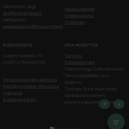
Sähköposti (digi)
Aikakauslehdet
digi@otavamedia.fi
Verkkopalvelut
Sähköposti
Digilehdet
asiakaspalvelu@otavamedia.fi
POSTIOSOITE
OTA YHTEYTTÄ
Uudenmaankatu 10
Toimitus
00015 OTAVAMEDIA
Palautelomake
Päätoimittaja: Erkki Meriluoto
Toimituspäällikkö: Anu
Tietoa evästeiden käytöstä
Vaskimo
Käyttäytymiseen perustuva
Tuottaja: Anna Huuhtanen
mainonta
Sähköpostiosoitteet:
Evästeasetukset
etunimi.sukunimi@otava.fi
Ylös
Bott