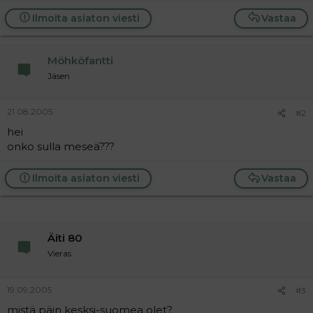
a
Ilmoita asiaton viesti
Vastaa
j
a
Möhköfantti
Jäsen
21.08.2005
#2
hei
onko sulla meseä???
Ilmoita asiaton viesti
Vastaa
Äiti 80
Vieras
19.09.2005
#3
mistä päin kesksi-suomea olet?