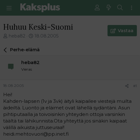
Huhuu Keski-Suomi
Vastaa
V
E
heba82
18.08.2005
i
n
e
s
Perhe-elämä
s
i
t
m
heba82
i
m
Vieras
k
ä
e
i
t
n
18.08.2005
#1
j
e
Hei!
u
n
Kahden-lapsen (1v ja 3vk) äityli kaipailee viestejä muilta
n
v
a
i
äideiltä. Luonto ja eläimet ovat lähellä sydäntäni. Asun
l
e
pihtiputaalla ja toivoisinkin yhteyden ottoja varsinkin
o
s
täältä tai lähikunnista.Ota yhteyttä jos sinäkin kaipaat
i
t
välillä aikuista juttuseuraa!!
t
i
heidi.mehtovuori@pp.inet.fi
t