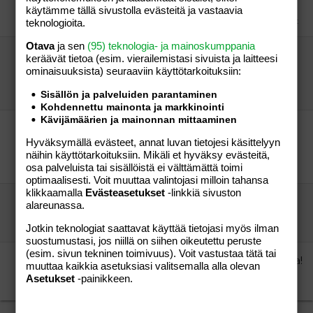
son
Vauvat ja taaperot
käytämme tällä sivustolla evästeitä ja vastaavia
amaliakamalia
09.07.2004
Vauvat ja taaperot
1
teknologioita.
Otava
ja sen
(95) teknologia- ja mainoskumppania
Hei sinä Äiskä jonka lapset synt.7.3.2000 ja
keräävät tietoa (esim. vierailemis­tasi sivuista ja laitteesi
8.12.2002!
ominaisuuk­sista) seuraaviin käyttötarkoituksiin:
son
Vauvat ja taaperot
Sisällön ja palveluiden parantaminen
son
08.07.2004
Vauvat ja taaperot
0
Kohdennettu mainonta ja markkinointi
Kävijämäärien ja mainonnan mittaaminen
Äiskä jonka lapset päijät hämeessä syntyneet
Hyväksymällä evästeet, annat luvan tietojesi käsittelyyn
huhuu?
näihin käyttötarkoituksiin. Mikäli et hyväksy evästeitä,
son
Vauvat ja taaperot
osa palveluista tai sisällöistä ei välttämättä toimi
son
06.07.2004
Vauvat ja taaperot
0
optimaalisesti. Voit muuttaa valintojasi milloin tahansa
klikkaamalla
Evästeasetukset
-linkkiä sivuston
amaliakamalia jonka lapsi synt. 5.12 Joensuussa
alareunassa.
son
Vauvat ja taaperot
son
07.07.2004
Vauvat ja taaperot
0
Jotkin teknologiat saattavat käyttää tietojasi myös ilman
suostumustasi, jos niillä on siihen oikeutettu peruste
(esim. sivun tekninen toimivuus). Voit vastustaa tätä tai
Äiskä jonka lapset synt. 7.3.00 ja 8.12.02 PHKS:ssa!
muuttaa kaikkia asetuksiasi valitsemalla alla olevan
son
Vauvat ja taaperot
Asetukset
-painikkeen.
son
07.07.2004
Vauvat ja taaperot
0