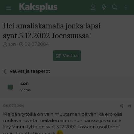
Hei amaliakamalia jonka lapsi
synt.5.12.2002 Joensuussa!
V
E
son
08.07.2004
i
n
e
s
Vastaa
s
i
t
m
Vauvat ja taaperot
i
m
k
ä
son
e
i
t
n
Vieras
j
e
u
n
08.07.2004
#1
n
v
a
i
Meidän tytöillä on vain muutaman päivän ikä ero olisi
l
e
mukava ruveta meilailemaan sinun kanssa jos sinulle
o
s
käy.Minun tyttö on synt 3.12.2002.Tässäon osoitteeni
i
t
sonja.liimatta@opaasi.fi