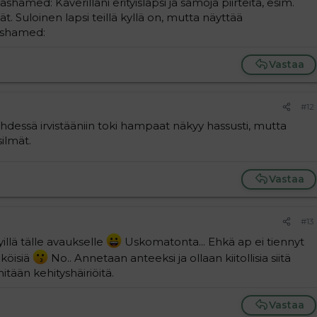
shamed: Kaverillani erityislapsi ja samoja piirteitä, esim.
. Suloinen lapsi teillä kyllä on, mutta näyttää
:ashamed:
Vastaa
#12
Yhdessä irvistääniin toki hampaat näkyy hassusti, mutta
ilmät.
Vastaa
#13
llä tälle avaukselle
Uskomatonta... Ehkä ap ei tiennyt
äköisiä
No.. Annetaan anteeksi ja ollaan kiitollisia siitä
mitään kehityshäiriöitä.
Vastaa