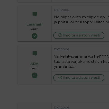
17.01.2006
No olipas outo mielipide ap:ll
ja poitsu oli tosi söpö! Taitaa 
Laranäiti
Jäsen
05.07.2004
Ilmoita asiaton viesti
77
0
17.01.2006
6
Vai kehitysvamma!Voi hel****
tuollasta voi joku noistakin ku
ÄIJÄ
ymmärtää...
Jäsen
25.07.2004
Ilmoita asiaton viesti
32
0
6
17.01.2006