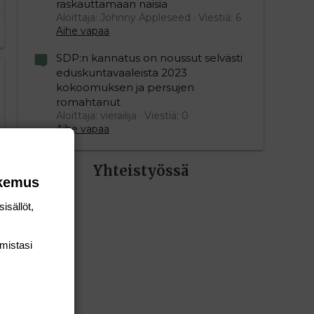
raskauttamaan naisia
Aloittaja: Johnny Appleseed
Viestiä: 6
Aihe vapaa
SDP:n kannatus on noussut selvästi
eduskuntavaaleista 2023
kokoomuksen ja persujen
romahtanut
Aloittaja: vierailija
Viestiä: 0
Aihe vapaa
Yhteistyössä
okemus
isällöt,
mis­tasi