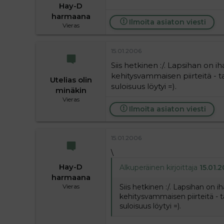
Hay-D
harmaana
Ilmoita asiaton viesti
Vieras
15.01.2006
Siis hetkinen :/. Lapsihan on
kehitysvammaisen piirteitä - 
Utelias olin
suloisuus löytyi =).
minäkin
Vieras
Ilmoita asiaton viesti
15.01.2006
\
Hay-D
Alkuperäinen kirjoittaja
15.01.2
harmaana
Siis hetkinen :/. Lapsihan on
Vieras
kehitysvammaisen piirteitä - 
suloisuus löytyi =).