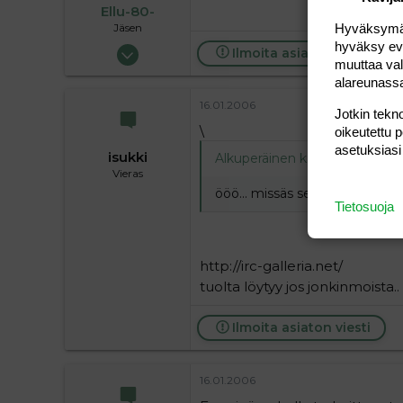
Ellu-80-
Jäsen
Hyväksymällä
hyväksy eväs
06.12.2005
Ilmoita asiaton viesti
muuttaa val
610
alareunass
0
16.01.2006
Jotkin tekno
16
\
oikeutettu 
asetuksiasi
isukki
Alkuperäinen kirjoittaja
16.01.2
Vieras
ööö... missäs se sellanen irc 
Tietosuoja
http://irc-galleria.net/
tuolta löytyy jos jonkinmoista..
Ilmoita asiaton viesti
16.01.2006