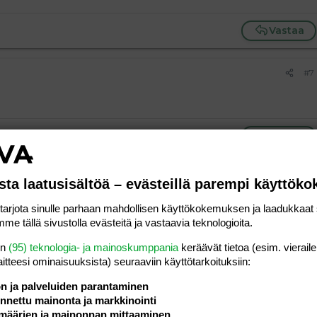
Vastaa
#7
Vastaa
#8
sta laatusisältöä – evästeillä parempi käyttök
dy mitään vikaa, mutta tosta kirjoittelijasta sitäkin
rjota sinulle parhaan mahdollisen käyttökokemuksen ja laadukkaat s
me tällä sivustolla evästeitä ja vastaavia teknologioita.
Vastaa
en
(95) teknologia- ja mainoskumppania
keräävät tietoa (esim. vieraile
laitteesi ominaisuuk­sista) seuraaviin käyttötarkoituksiin:
ön ja palveluiden parantaminen
#9
nettu mainonta ja markkinointi
galleria on?? Auttakaa tyhmää.. :ashamed:
määrien ja mainonnan mittaaminen