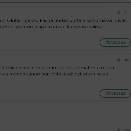
#14
ä :\| Oli ihan pakko käydä uteliaisuuttani katsomassa kuvat,
olla kehitysvamma ap:llä omien korviensa välissä...
Vastaa
#15
*. Komian näköinen nuorimies. Käsittämätöntä miten
vista mennä sanomaan. Yritä tässä nyt sitten naisia
Vastaa
#16