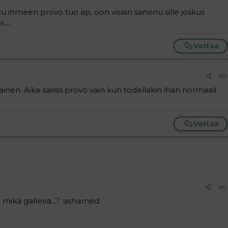
oku ihmeen provo tuo ap, oon vissiin sanonu sille joskus
....
Vastaa
#5
ainen. Aika sairas provo vain kun todellakin ihan normaali
Vastaa
#6
mikä galleria...? :ashamed: