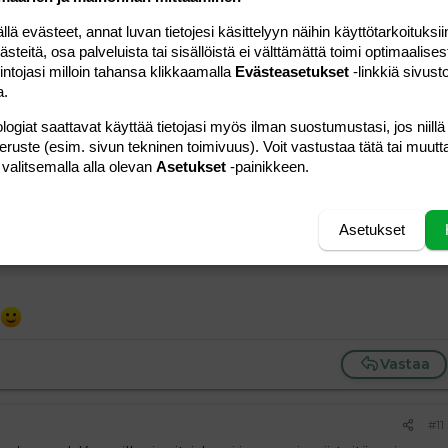
 evästeet, annat luvan tietojesi käsittelyyn näihin käyttötarkoituksiin
teitä, osa palveluista tai sisällöistä ei välttämättä toimi optimaalisest
Vastaa
intojasi milloin tahansa klikkaamalla
Evästeasetukset
-linkkiä sivust
a.
#10
logiat saattavat käyttää tietojasi myös ilman suostumustasi, jos niillä
peruste (esim. sivun tekninen toimivuus). Voit vastustaa tätä tai muutt
 valitsemalla alla olevan
Asetukset
-painikkeen.
006 klo 12:48 Ellu80 kirjoitti
:
galleria on?? Auttakaa tyhmää.. :ashamed:
Asetukset
Vastaa
#11