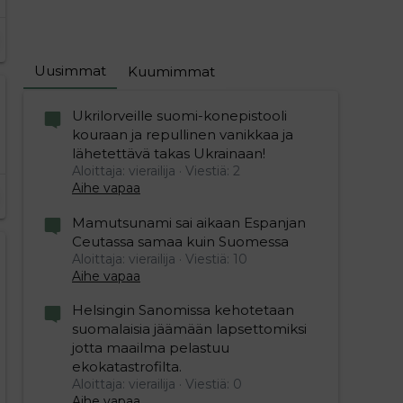
Uusimmat
Kuumimmat
Ukrilorveille suomi-konepistooli
kouraan ja repullinen vanikkaa ja
lähetettävä takas Ukrainaan!
Aloittaja: vierailija
Viestiä: 2
Aihe vapaa
Mamutsunami sai aikaan Espanjan
Ceutassa samaa kuin Suomessa
Aloittaja: vierailija
Viestiä: 10
Aihe vapaa
Helsingin Sanomissa kehotetaan
suomalaisia jäämään lapsettomiksi
jotta maailma pelastuu
ekokatastrofilta.
Aloittaja: vierailija
Viestiä: 0
Aihe vapaa