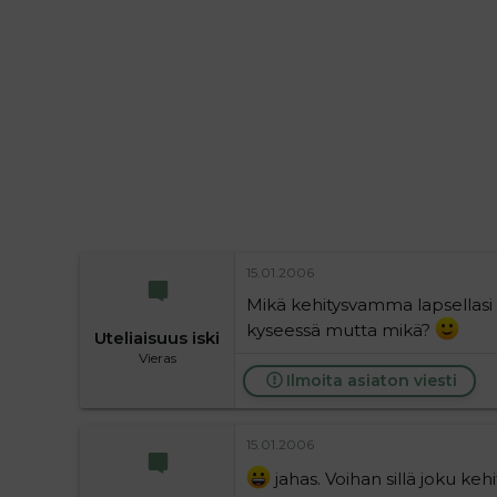
i
t
t
i
t
a
j
a
15.01.2006
Mikä kehitysvamma lapsellasi o
kyseessä mutta mikä?
Uteliaisuus iski
Vieras
Ilmoita asiaton viesti
15.01.2006
jahas. Voihan sillä joku keh