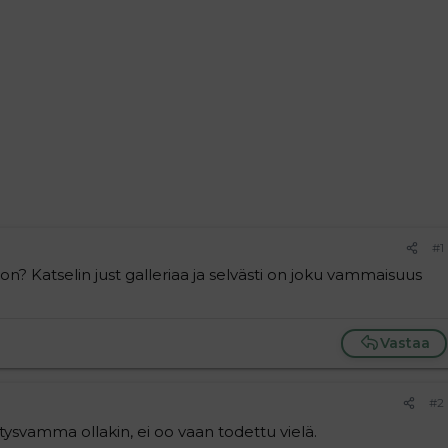
#1
n? Katselin just galleriaa ja selvästi on joku vammaisuus
Vastaa
#2
itysvamma ollakin, ei oo vaan todettu vielä.