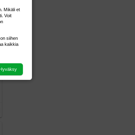
. Mikäli et
i. Voit
on
 on siihen
aa kaikkia
Hyväksy