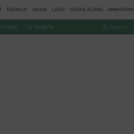
T
RASKAUS
VAUVA
LAPSI
PERHE-ELÄMÄ
VANHEMM
TTÄJÄT
OHJEITA
Kirjaudu