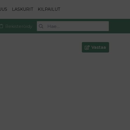
UUS
LASKURIT
KILPAILUT
Rekisteröidy
Vastaa