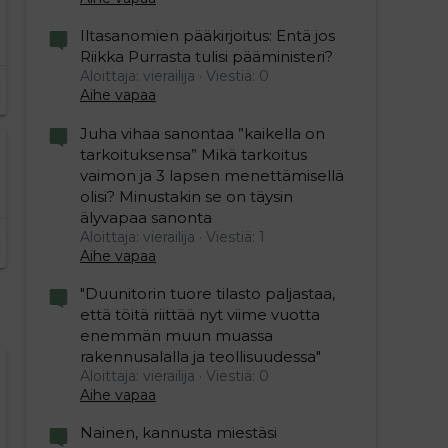
Iltasanomien pääkirjoitus: Entä jos
Riikka Purrasta tulisi pääministeri?
Aloittaja: vierailija
Viestiä: 0
Aihe vapaa
Juha vihaa sanontaa ”kaikella on
tarkoituksensa” Mikä tarkoitus
vaimon ja 3 lapsen menettämisellä
olisi? Minustakin se on täysin
älyvapaa sanonta
Aloittaja: vierailija
Viestiä: 1
Aihe vapaa
"Duunitorin tuore tilasto paljastaa,
että töitä riittää nyt viime vuotta
enemmän muun muassa
rakennusalalla ja teollisuudessa"
Aloittaja: vierailija
Viestiä: 0
Aihe vapaa
Nainen, kannusta miestäsi