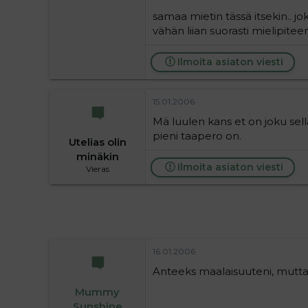
samaa mietin tässä itsekin.. j
vähän liian suorasti mielipiteeni.
Ilmoita asiaton viesti
15.01.2006
Mä luulen kans et on joku sell
pieni taapero on.
Utelias olin
minäkin
Ilmoita asiaton viesti
Vieras
16.01.2006
Anteeks maalaisuuteni, mutta 
Mummy
Sunshine