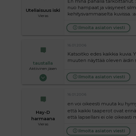
En minä pahalla tarkoittanut. :a
nuo hampaat ja väsyneet silmät
Uteliaisuus iski
kehitysvammaiselta kuvissa. 
Vieras
Ilmoita asiaton viesti
16.01.2006
Katsoitko edes kaikkia kuvia. 
muuten näyttää oleven äidin s
taustalla
Aktiivinen jäsen
19.05.2004
Ilmoita asiaton viesti
63 720
9
16.01.2006
36
en voi oikeesti muuta ku hymyi
että kaikki taaperot ovat erin
Hay-D
että lapsellani ei ole oikeasti 
harmaana
Vieras
Ilmoita asiaton viesti