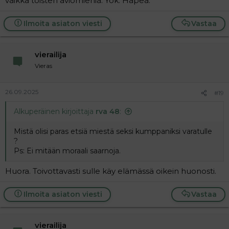
vaikka toisten aviomiehiä. Yök. Häpeä.
Ilmoita asiaton viesti
Vastaa
vierailija
Vieras
26.09.2025
#19
Alkuperäinen kirjoittaja
rva 48
:
Mistä olisi paras etsiä miestä seksi kumppaniksi varatulle
?
Ps: Ei mitään moraali saarnoja.
Huora. Toivottavasti sulle käy elämässä oikein huonosti.
Ilmoita asiaton viesti
Vastaa
vierailija