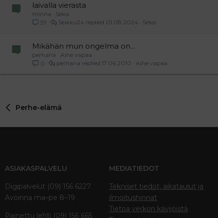
laivalla vierasta
minna
Seksi
Seikku24
01.08.2024
Seksi
57
Mikähän mun ongelma on...
perhana
Aihe vapaa
perhana
17.06.2010
Aihe vapaa
0
Perhe-elämä
ASIAKASPALVELU
MEDIATIEDOT
Digipalvelut (09) 156 6227
Tekniset tiedot, aikataulut ja
Avoinna ma–pe 8–19
ilmoitushinnat
Tietoa verkon kävijöistä
Painettu lehti (09) 156 665