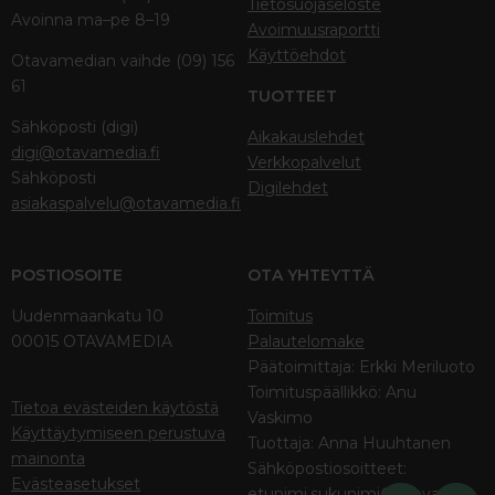
Tietosuojaseloste
Avoinna ma–pe 8–19
Avoimuusraportti
Käyttöehdot
Otavamedian vaihde (09) 156
61
TUOTTEET
Sähköposti (digi)
Aikakauslehdet
digi@otavamedia.fi
Verkkopalvelut
Sähköposti
Digilehdet
asiakaspalvelu@otavamedia.fi
POSTIOSOITE
OTA YHTEYTTÄ
Uudenmaankatu 10
Toimitus
00015 OTAVAMEDIA
Palautelomake
Päätoimittaja: Erkki Meriluoto
Toimituspäällikkö: Anu
Tietoa evästeiden käytöstä
Vaskimo
Käyttäytymiseen perustuva
Tuottaja: Anna Huuhtanen
mainonta
Sähköpostiosoitteet:
Evästeasetukset
etunimi.sukunimi@otava.fi