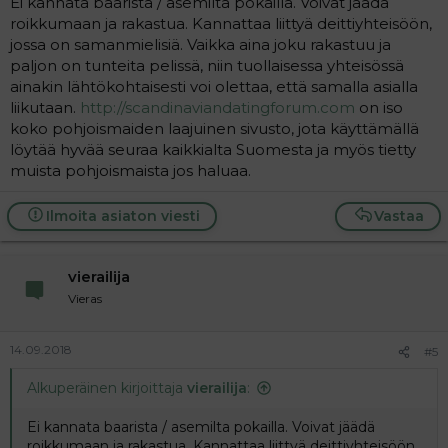
Ei kannata baarista / asemilta pokailla. Voivat jäädä
roikkumaan ja rakastua. Kannattaa liittyä deittiyhteisöön,
jossa on samanmielisiä. Vaikka aina joku rakastuu ja
paljon on tunteita pelissä, niin tuollaisessa yhteisössä
ainakin lähtökohtaisesti voi olettaa, että samalla asialla
liikutaan.
http://scandinaviandatingforum.com
on iso
koko pohjoismaiden laajuinen sivusto, jota käyttämällä
löytää hyvää seuraa kaikkialta Suomesta ja myös tietty
muista pohjoismaista jos haluaa.
Ilmoita asiaton viesti
Vastaa
vierailija
Vieras
14.09.2018
#5
Alkuperäinen kirjoittaja
vierailija
:
Ei kannata baarista / asemilta pokailla. Voivat jäädä
roikkumaan ja rakastua. Kannattaa liittyä deittiyhteisöön,