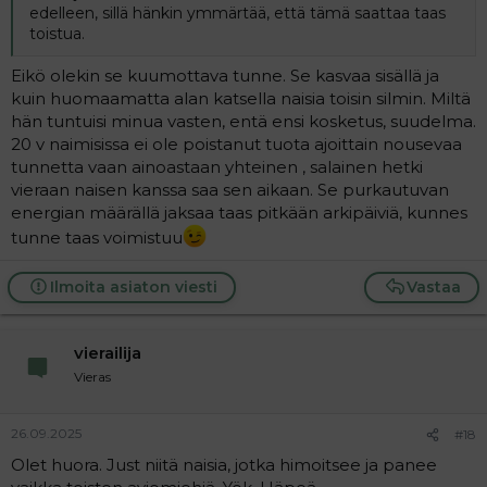
edelleen, sillä hänkin ymmärtää, että tämä saattaa taas
toistua.
Eikö olekin se kuumottava tunne. Se kasvaa sisällä ja
kuin huomaamatta alan katsella naisia toisin silmin. Miltä
hän tuntuisi minua vasten, entä ensi kosketus, suudelma.
20 v naimisissa ei ole poistanut tuota ajoittain nousevaa
tunnetta vaan ainoastaan yhteinen , salainen hetki
vieraan naisen kanssa saa sen aikaan. Se purkautuvan
energian määrällä jaksaa taas pitkään arkipäiviä, kunnes
tunne taas voimistuu
Ilmoita asiaton viesti
Vastaa
vierailija
Vieras
26.09.2025
#18
Olet huora. Just niitä naisia, jotka himoitsee ja panee