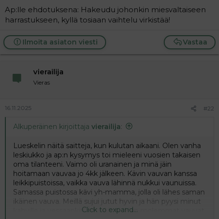
Ap:lle ehdotuksena: Hakeudu johonkin miesvaltaiseen
harrastukseen, kyllä tosiaan vaihtelu virkistää!
Ilmoita asiaton viesti
Vastaa
vierailija
Vieras
16.11.2025
#22
Alkuperäinen kirjoittaja
vierailija
:
Lueskelin näitä saitteja, kun kulutan aikaani. Olen vanha
leskiukko ja ap:n kysymys toi mieleeni vuosien takaisen
oma tilanteeni. Vaimo oli uranainen ja minä jäin
hoitamaan vauvaa jo 4kk jälkeen. Kävin vauvan kanssa
leikkipuistoissa, vaikka vauva lähinnä nukkui vaunuissa.
Samassa puistossa kävi yh-mamma, jolla oli lähes saman
ikäinen vauva. Meillä sujui jutut hyvin ja hän pyysi minut
Click to expand...
kahville ja vessaankin piti päästä. Kun molemmat vauvat