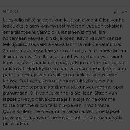
16.11.2025
#21
Lueskelin näitä saitteja, kun kulutan aikaani. Olen vanha
leskiukko ja ap:n kysymys toi mieleeni vuosien takaisen
oma tilanteeni. Vaimo oli uranainen ja minä jäin
hoitamaan vauvaa jo 4kk jälkeen. Kävin vauvan kanssa
leikkipuistoissa, vaikka vauva lähinnä nukkui vaunuissa.
Samassa puistossa kävi yh-mamma, jolla oli lähes saman
ikäinen vauva. Meillä sujui jutut hyvin ja hän pyysi minut
kahville ja vessaankin piti päästä. Kun molemmat vauvat
nukkuivat, Heidi kysyi suoraan, voisinko nussia häntä, kun
panettaa niin, ja vähän vaikea on heilaa iskeä vauvan
kanssa. Tottakai suostuin ja meno oli kyllä kiihkeää.
Jatkoimme tapaamisia siihen asti, kun vauvamme oppi
puhumaan. Olisi voinut kannella äidilleen. Sitten kun
lapset olivat jo päiväkodissa ja Heidi ja minä olimme
töissä otimme silloin tällöin S-päivän. Ilmoitimme
työpaikoillemme olevamme sairaana. Veimme lapset
päiväkotiin ja palasimme Heidin kotiin nussimaan. Kyllä
piristi arkea.