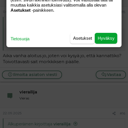
muuttaa kaikkia asetuksiasi valitsemalla alla olevan
Asetukset
-painikkeen.
04.01.2025
#15
Alkuperäinen kirjoittaja
rva 48
:
Mistä olisi paras etsiä miestä seksi kumppaniksi varatulle
Asetukset
Hyväksy
Tietosuoja
?
Ps: Ei mitään moraali saarnoja.
Aika vanha aloitus jo, joten voi kysyä jo, että kannattiko?
Toivottavasti sait morkkiksen päälle.
Ilmoita asiaton viesti
Vastaa
vierailija
Vieras
22.09.2025
#16
Alkuperäinen kirjoittaja
vierailija
: