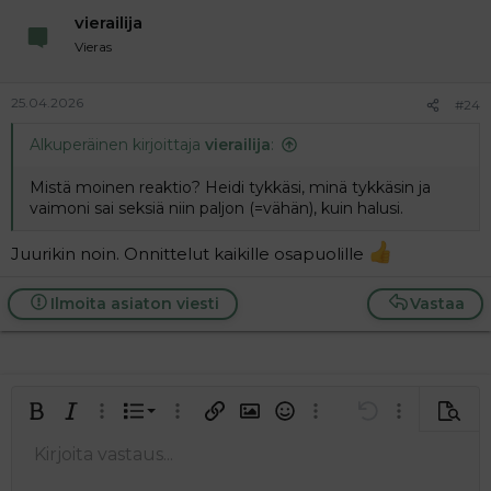
vierailija
Vieras
25.04.2026
#24
Alkuperäinen kirjoittaja
vierailija
:
Mistä moinen reaktio? Heidi tykkäsi, minä tykkäsin ja
vaimoni sai seksiä niin paljon (=vähän), kuin halusi.
Juurikin noin. Onnittelut kaikille osapuolille
Ilmoita asiaton viesti
Vastaa
Järjestetty lista
Lihavoitu
Kursivoitu
Laajennettuun editoriin…
Lista
Laajennettuun editoriin…
Lisää hyperlinkki
Lisää kuva
Hymiöt
Laajennettuun editorii
Kumoa
Laajennettuu
Esikat
Järjestämätön lista
Kirjoita vastaus...
Tasaa vasemmalle
9
Normal
Tallenna luonnos
Arial
Fontin koko
Tasaus
Lainaus
Tee uudelleen
Lisää video/media
BBCode-näkymä
Tekstiväri
Paragraph format
Lisää taulukko
Poista muotoilu
Kirjasintyyli
Insert horizontal line
Luonnokset
Yliviivaa
Spoiler
Alleviivattu
Koodi
Rivinsisäinen koodi
Rivinsisäinen spoiler
10
Poista luonnos
Book Antiqua