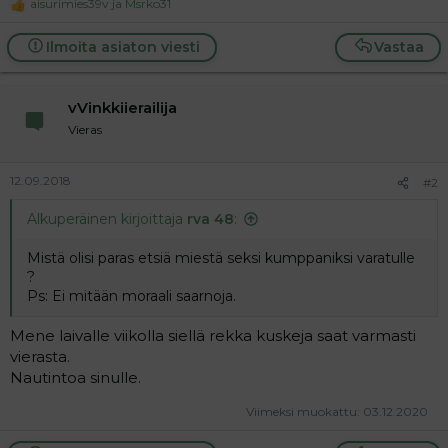
t
i
aisurimies39v
ja
Msrko31
R
t
e
a
a
Ilmoita asiaton viesti
Vastaa
c
j
t
a
i
vVinkkiierailija
o
n
Vieras
s
:
12.09.2018
#2
Alkuperäinen kirjoittaja
rva 48
:
Mistä olisi paras etsiä miestä seksi kumppaniksi varatulle
?
Ps: Ei mitään moraali saarnoja.
Mene laivalle viikolla siellä rekka kuskeja saat varmasti
vierasta.
Nautintoa sinulle.
Viimeksi muokattu:
03.12.2020