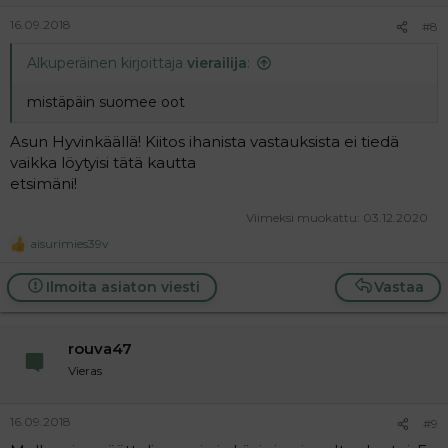
16.09.2018
#8
Alkuperäinen kirjoittaja
vierailija
:
mistäpäin suomee oot
Asun Hyvinkäällä! Kiitos ihanista vastauksista ei tiedä
vaikka löytyisi tätä kautta
etsimäni!
Viimeksi muokattu:
03.12.2020
aisurimies39v
R
e
a
Ilmoita asiaton viesti
Vastaa
c
t
i
o
rouva47
n
Vieras
s
:
16.09.2018
#9