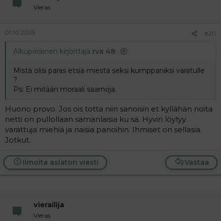
Vieras
01.10.2025
#20
Alkuperäinen kirjoittaja
rva 48
:
Mistä olisi paras etsiä miestä seksi kumppaniksi varatulle
?
Ps: Ei mitään moraali saarnoja.
Huono provo. Jos ois totta niin sanoisin et kyllähän noita
netti on pullollaan samanlaisia ku sä. Hyvin löytyy
varattuja miehiä ja naisia panoihin. Ihmiset on sellasia.
Jotkut.
Ilmoita asiaton viesti
Vastaa
vierailija
Vieras