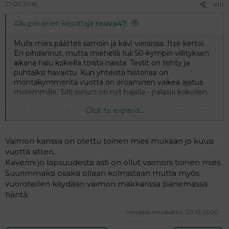
27.09.2018
#10
Alkuperäinen kirjoittaja
rouva47
:
Mulla mies päätteli samoin ja kävi vieraissa. Itse kertoi.
En pihdannut, mutta miehellä tuli 50-kympin villityksen
aikana halu kokeilla toista naista. Testit on tehty ja
puhtaiksi havaittu. Kun yhteistä historiaa on
montakymmentä vuotta on eroaminen vaikea ajatus
molemmille. Silti sieluni on nyt hajalla - palasia kokoilen.
Click to expand...
Haluaisin kokeilla minäkin vierasta, kun uskollisena olen
elellyt jo näin pitkään. Deittipalstat ovat täynnä varattuja
miehiä, ja suoraan sanottuna aika vastenmielisiä.
Baaritkaan ei kiinnosta. Kun vieraan matkaan lähden niin
Vaimon kanssa on otettu toinen mies mukaan jo kuusi
kyllä siinä pitää olla muutakin yhteistä kuin seksi. Edes
vuottä sitten.
jotain sielujen sympatiaa. Tästä syystä en usko
Kaverini jo lapsuudesta asti on ollut vaimoni toinen mies.
tavoitettani kovinkaan realistiseksi.
Suurimmaksi osaksi ollaan kolmistaan mutta myös
vuorotellen käydään vaimon makkarissa panemassa
häntä.
Viimeksi muokattu:
03.12.2020