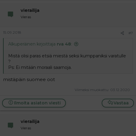
vierailija
Vieras
15.09.2018
#7
Alkuperäinen kirjoittaja
rva 48
:
Mistä olisi paras etsiä miestä seksi kumppaniksi varatulle
?
Ps: Ei mitään moraali saarnoja.
mistäpäin suomee oot
Viimeksi muokattu:
03.12.2020
Ilmoita asiaton viesti
Vastaa
vierailija
Vieras