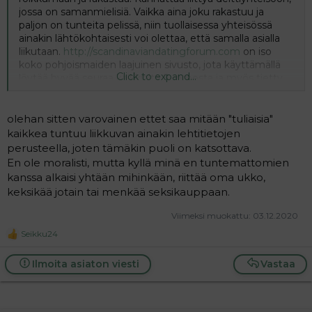
jossa on samanmielisiä. Vaikka aina joku rakastuu ja
paljon on tunteita pelissä, niin tuollaisessa yhteisössä
ainakin lähtökohtaisesti voi olettaa, että samalla asialla
liikutaan.
http://scandinaviandatingforum.com
on iso
koko pohjoismaiden laajuinen sivusto, jota käyttämällä
Click to expand...
löytää hyvää seuraa kaikkialta Suomesta ja myös tietty
muista pohjoismaista jos haluaa.
olehan sitten varovainen ettet saa mitään "tuliaisia"
kaikkea tuntuu liikkuvan ainakin lehtitietojen
perusteella, joten tämäkin puoli on katsottava.
En ole moralisti, mutta kyllä minä en tuntemattomien
kanssa alkaisi yhtään mihinkään, riittää oma ukko,
keksikää jotain tai menkää seksikauppaan.
Viimeksi muokattu:
03.12.2020
Seikku24
R
e
a
Ilmoita asiaton viesti
Vastaa
c
t
i
o