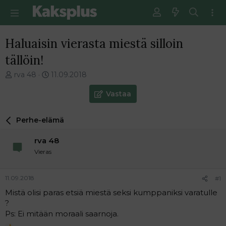
Haluaisin vierasta miestä silloin
tällöin!
V
E
rva 48
11.09.2018
i
n
e
s
Vastaa
s
i
t
m
Perhe-elämä
i
m
k
ä
rva 48
e
i
t
n
Vieras
j
e
u
n
11.09.2018
#1
n
v
a
i
Mistä olisi paras etsiä miestä seksi kumppaniksi varatulle
l
e
?
o
s
Ps: Ei mitään moraali saarnoja.
i
t