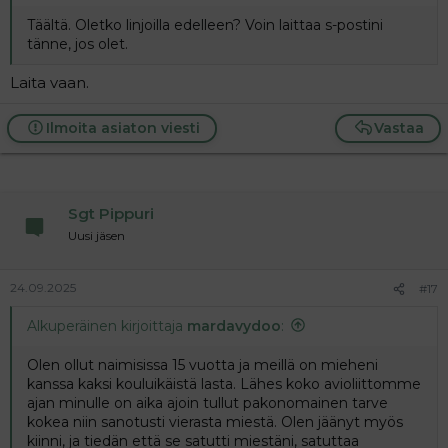
Täältä. Oletko linjoilla edelleen? Voin laittaa s-postini
tänne, jos olet.
Laita vaan.
Ilmoita asiaton viesti
Vastaa
Sgt Pippuri
Uusi jäsen
24.09.2025
#17
Alkuperäinen kirjoittaja
mardavydoo
:
Olen ollut naimisissa 15 vuotta ja meillä on mieheni
kanssa kaksi kouluikäistä lasta. Lähes koko avioliittomme
ajan minulle on aika ajoin tullut pakonomainen tarve
kokea niin sanotusti vierasta miestä. Olen jäänyt myös
kiinni, ja tiedän että se satutti miestäni, satuttaa