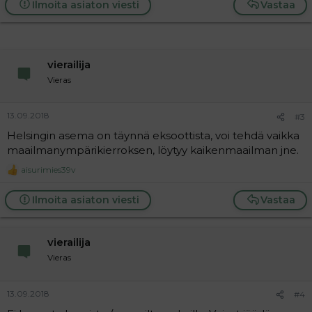
Ilmoita asiaton viesti
Vastaa
vierailija
Vieras
13.09.2018
#3
Helsingin asema on täynnä eksoottista, voi tehdä vaikka
maailmanympärikierroksen, löytyy kaikenmaailman jne.
aisurimies39v
R
e
a
Ilmoita asiaton viesti
Vastaa
c
t
i
vierailija
o
n
Vieras
s
:
13.09.2018
#4