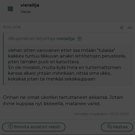
n
vierailija
s
:
Vieras
15.09.2018
#6
Alkuperäinen kirjoittaja
vierailija
:
olehan sitten varovainen ettet saa mitään "tuliaisia"
kaikkea tuntuu liikkuvan ainakin lehtitietojen perusteella,
joten tämäkin puoli on katsottava.
En ole moralisti, mutta kyllä minä en tuntemattomien
kanssa alkaisi yhtään mihinkään, riittää oma ukko,
keksikää jotain tai menkää seksikauppaan.
Onhan ne omat ukotkin tartuttaneet akkansa. Jotain
ihme kuppaa nyt liikkeellä, mätänee värkit.
Viimeksi muokattu:
03.12.2020
Ilmoita asiaton viesti
Vastaa