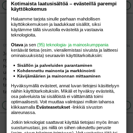
Kotimaista laatusisältöä – evästeillä parempi
Ilmoita asiaton viesti
Vastaa
käyttökokemus
Haluamme tarjota sinulle parhaan mahdollisen
vierailija
käyttökokemuksen ja laadukkaat sisällöt, siksi
käytämme tällä sivustolla evästeitä ja vastaavia
Vieras
teknologioita.
Otava
ja sen
(95) teknologia- ja mainoskumppania
05.03.2024
#14
keräävät tietoa (esim. vierailemis­tasi sivuista ja laitteesi
Jos vierasta haluat niin katso joku urheilija mies paini
ominaisuuk­sista) seuraaviin käyttötarkoituksiin:
nyrkkeily kilpailija ne ei jää roikkuu mut ne hoitaa
Sisällön ja palveluiden parantaminen
hommansa ja on asiassaan tekeviä. Tai joku muu kilpa
Kohdennettu mainonta ja markkinointi
urheilija meinaa urheilijat hamuaa kultaa kaulaan ja
Kävijämäärien ja mainonnan mittaaminen
naista kaadetaan aina kun nainen hädässä apua
tarvitsee. Toiminnan miehiä voi kokeilla suorempaakin
Hyväksymällä evästeet, annat luvan tietojesi käsittelyyn
näihin käyttötarkoituksiin. Mikäli et hyväksy evästeitä,
tapaa kysyä
osa palveluista tai sisällöistä ei välttämättä toimi
optimaalisesti. Voit muuttaa valintojasi milloin tahansa
Ilmoita asiaton viesti
Vastaa
klikkaamalla
Evästeasetukset
-linkkiä sivuston
alareunassa.
Jotkin teknologiat saattavat käyttää tietojasi myös ilman
vierailija
suostumustasi, jos niillä on siihen oikeutettu peruste
Vieras
(esim. sivun tekninen toimivuus). Voit vastustaa tätä tai