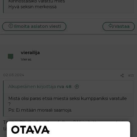
Kiinnostaisiko varattu mies
Hyvä seksin merkeissä
Ilmoita asiaton viesti
Vastaa
vierailija
Vieras
02.03.2024
#13
Alkuperäinen kirjoittaja
rva 48
:
Mistä olisi paras etsiä miestä seksi kumppaniksi varatulle
?
Ps: Ei mitään moraali saarnoja.
Täältä. Oletko linjoilla edelleen? Voin laittaa s-postini
tänne, jos olet.