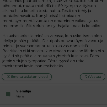
Mulla mies päätteli samoin ja kävi vieraissa. Itse kertoi. En
pihdannut, mutta miehellä tuli 50-kympin villityksen
aikana halu kokeilla toista naista. Testit on tehty ja
puhtaiksi havaittu. Kun yhteistä historiaa on
montakymmentä vuotta on eroaminen vaikea ajatus
molemmille. Silti sieluni on nyt hajalla - palasia kokoilen.
Haluaisin kokeilla minäkin vierasta, kun uskollisena olen
elellyt jo näin pitkään. Deittipalstat ovat täynnä varattuja
miehiä, ja suoraan sanottuna aika vastenmielisiä.
Baaritkaan ei kiinnosta. Kun vieraan matkaan lähden niin
kyllä siinä pitää olla muutakin yhteistä kuin seksi. Edes
jotain sielujen sympatiaa. Tästä syystä en usko
tavoitettani kovinkaan realistiseksi.
Ilmoita asiaton viesti
Vastaa
vierailija
Vieras