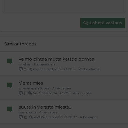
Suurenna sisennystä
Heading 1
Keskitä
12
Courier New
Pienennä sisennystä
Tasaa oikealle
Heading 2
15
Georgia
Justify text
Heading 3
Lähetä vastaus
18
Tahoma
22
Times New Roman
26
Trebuchet MS
Similar threads
Verdana
vaimo pihtaa mutta katsoo pornoa
miehen
Perhe-elämä
miehen
12.08.2013
Perhe-elämä
0
Vieras mies
mies ei anna lupaa
Aihe vapaa
"a p"
24.02.2011
Aihe vapaa
9
suutelin vierasta miestä....
harmaana
Aihe vapaa
PROVO
19.12.2007
Aihe vapaa
12