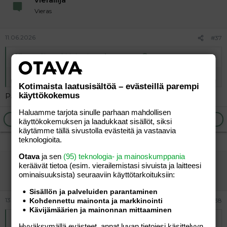
Vieras
11.06.2026
#37
Alkuperäinen kirjoittaja
Palstapesu
:
Mutta Orpon rata huono, Sannan hyvä.
Kotimaista laatusisältöä – evästeillä parempi
käyttökokemus
Painuuko maa Turussa sen radankin alta?
Haluamme tarjota sinulle parhaan mahdollisen
Ilmoita asiaton viesti
Vastaa
käyttökokemuksen ja laadukkaat sisällöt, siksi
käytämme tällä sivustolla evästeitä ja vastaavia
teknologioita.
Otava
ja sen
(95) teknologia- ja mainoskumppania
vierailija
keräävät tietoa (esim. vierailemis­tasi sivuista ja laitteesi
Vieras
ominaisuuk­sista) seuraaviin käyttötarkoituksiin:
Sisällön ja palveluiden parantaminen
13.06.2026
Kohdennettu mainonta ja markkinointi
#38
Kävijämäärien ja mainonnan mittaaminen
Alkuperäinen kirjoittaja
vierailija
:
Hyväksymällä evästeet, annat luvan tietojesi käsittelyyn