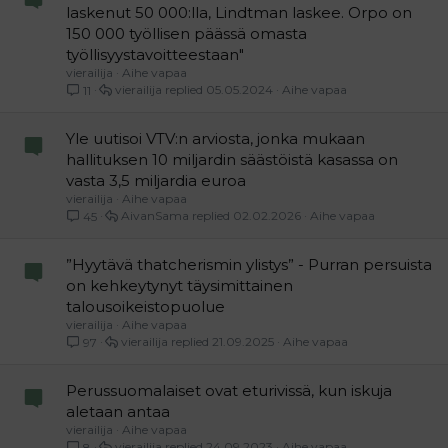
laskenut 50 000:lla, Lindtman laskee. Orpo on
150 000 työllisen päässä omasta
työllisyystavoitteestaan"
vierailija
Aihe vapaa
vierailija
05.05.2024
Aihe vapaa
11
Yle uutisoi VTV:n arviosta, jonka mukaan
hallituksen 10 miljardin säästöistä kasassa on
vasta 3,5 miljardia euroa
vierailija
Aihe vapaa
AivanSama
02.02.2026
Aihe vapaa
45
”Hyytävä thatcherismin ylistys” - Purran persuista
on kehkeytynyt täysimittainen
talousoikeistopuolue
vierailija
Aihe vapaa
vierailija
21.09.2025
Aihe vapaa
97
Perussuomalaiset ovat eturivissä, kun iskuja
aletaan antaa
vierailija
Aihe vapaa
vierailija
24.09.2023
Aihe vapaa
8