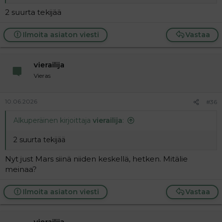
2 suurta tekijää
Ilmoita asiaton viesti
Vastaa
vierailija
Vieras
10.06.2026
#36
Alkuperäinen kirjoittaja
vierailija
:
2 suurta tekijää
Nyt just Mars siinä niiden keskellä, hetken. Mitälie
meinaa?
Ilmoita asiaton viesti
Vastaa
vierailija