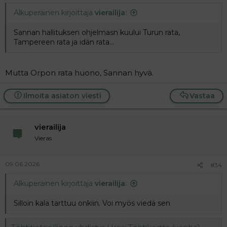
Alkuperäinen kirjoittaja
vierailija
:
Sannan hallituksen ohjelmasn kuului Turun rata,
Tampereen rata ja idän rata...
Mutta Orpon rata huono, Sannan hyvä.
Ilmoita asiaton viesti
Vastaa
vierailija
Vieras
09.06.2026
#34
Alkuperäinen kirjoittaja
vierailija
:
Silloin kala tarttuu onkiin. Voi myös viedä sen