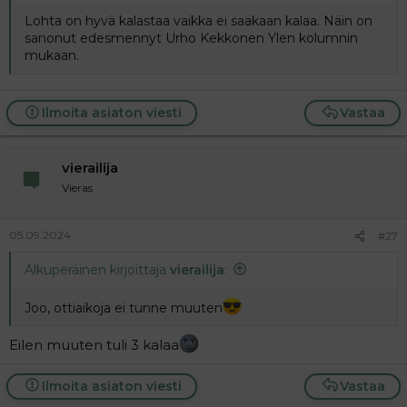
t
i
t
Lohta on hyvä kalastaa vaikka ei saakaan kalaa. Näin on
a
sanonut edesmennyt Urho Kekkonen Ylen kolumnin
j
mukaan.
a
Ilmoita asiaton viesti
Vastaa
vierailija
Vieras
05.09.2024
#27
Alkuperäinen kirjoittaja
vierailija
:
Joo, ottiaikoja ei tunne muuten
Eilen muuten tuli 3 kalaa
Ilmoita asiaton viesti
Vastaa