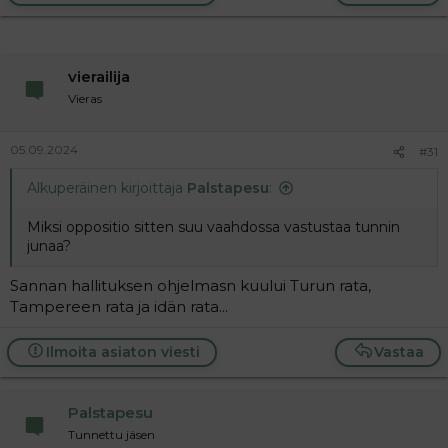
vierailija
Vieras
05.09.2024
#31
Alkuperäinen kirjoittaja
Palstapesu
:
Miksi oppositio sitten suu vaahdossa vastustaa tunnin
junaa?
Sannan hallituksen ohjelmasn kuului Turun rata,
Tampereen rata ja idän rata...
Ilmoita asiaton viesti
Vastaa
Palstapesu
Tunnettu jäsen