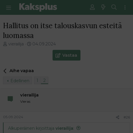
Hallitus on itse talouskasvun esteitä
luomassa
V
E
vierailija
04.09.2024
i
n
e
s
Vastaa
s
i
t
m
Aihe vapaa
i
m
k
ä
1
2
Edellinen
e
i
t
n
j
e
vierailija
u
n
Vieras
n
v
a
i
l
e
05.09.2024
#26
o
s
Alkuperäinen kirjoittaja
vierailija
:
i
t