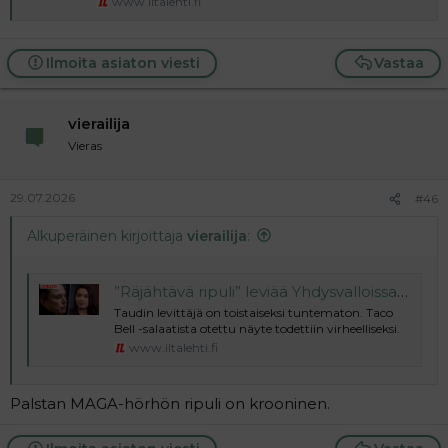
www.iltalehti.fi
Ilmoita asiaton viesti
Vastaa
vierailija
Vieras
29.07.2026
#46
Alkuperäinen kirjoittaja
vierailija
:
”Räjähtävä ripuli” leviää Yhdysvalloissa – Asiantuntijat ihmeissään
Taudin levittäjä on toistaiseksi tuntematon. Taco
Bell -salaatista otettu näyte todettiin virheelliseksi.
www.iltalehti.fi
Palstan MAGA-hörhön ripuli on krooninen.