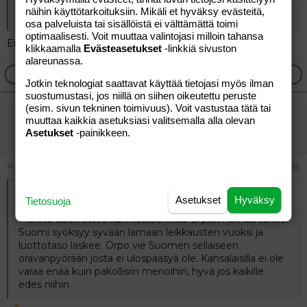
näihin käyttötarkoituksiin. Mikäli et hyväksy evästeitä,
Painuuko maa Turussa sen radankin alta?
osa palveluista tai sisällöistä ei välttämättä toimi
optimaalisesti. Voit muuttaa valintojasi milloin tahansa
Eikö kukaan tiedä?
klikkaamalla
Evästeasetukset
-linkkiä sivuston
alareunassa.
Ilmoita asiaton viesti
Vastaa
Jotkin teknologiat saattavat käyttää tietojasi myös ilman
suostumustasi, jos niillä on siihen oikeutettu peruste
(esim. sivun tekninen toimivuus). Voit vastustaa tätä tai
vierailija
muuttaa kaikkia asetuksiasi valitsemalla alla olevan
Vieras
Asetukset
-painikkeen.
14.06.2026
#39
Alkuperäinen kirjoittaja
vierailija
:
Asetukset
Hyväksy
Tietosuoja
Marinia tulee ikävä kun katsoo mitä Orpon hallitus tekee.
Suomi syöksyy syvään lamaan leikkausten vuoksi ja
luottotaso laskee. Orpo vie Suomen sellaiseen
oravanpyörään josta ei ulospääsyä ole. Kansalaisilla ei ole
varaa enää kuin pakollisiin menoihin, hyvä jos kaikille
edes niihin.