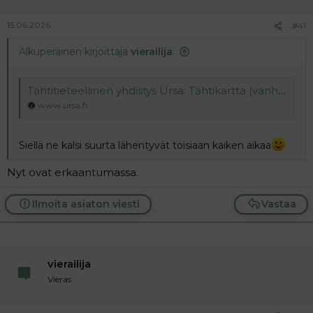
15.06.2026
#41
Alkuperäinen kirjoittaja
vierailija
:
Tähtitieteellinen yhdistys Ursa: Tähtikartta (vanha)
www.ursa.fi
Siellä ne kalsi suurta lähentyvät toisiaan kaiken aikaa
Nyt ovat erkaantumassa.
Ilmoita asiaton viesti
Vastaa
vierailija
Vieras