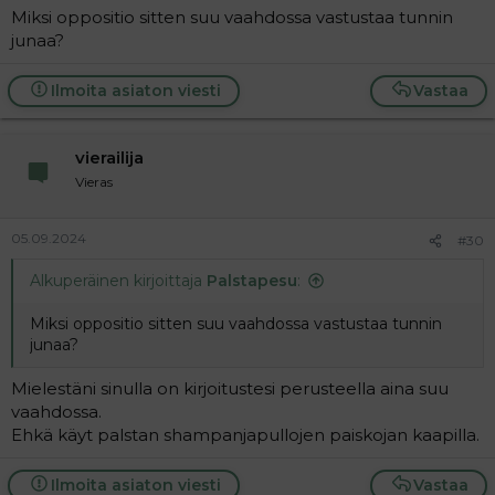
Miksi oppositio sitten suu vaahdossa vastustaa tunnin
junaa?
Ilmoita asiaton viesti
Vastaa
vierailija
Vieras
05.09.2024
#30
Alkuperäinen kirjoittaja
Palstapesu
:
Miksi oppositio sitten suu vaahdossa vastustaa tunnin
junaa?
Mielestäni sinulla on kirjoitustesi perusteella aina suu
vaahdossa.
Ehkä käyt palstan shampanjapullojen paiskojan kaapilla.
Ilmoita asiaton viesti
Vastaa