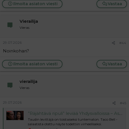
Ilmoita asiaton viesti
Vastaa
Vierailija
Vieras
29.07.2026
#44
Noinkohan?
Ilmoita asiaton viesti
Vastaa
vierailija
Vieras
29.07.2026
#45
”Räjähtävä ripuli” leviää Yhdysvalloissa – Asiantuntijat ihmeissään
Taudin levittäjä on toistaiseksi tuntematon. Taco Bell -
salaatista otettu näyte todettiin virheelliseksi.