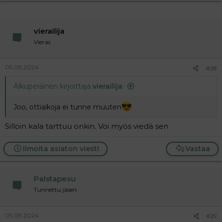
vierailija
Vieras
05.09.2024
#28
Alkuperäinen kirjoittaja
vierailija
:
Joo, ottiaikoja ei tunne muuten
Silloin kala tarttuu onkin. Voi myös viedä sen
Ilmoita asiaton viesti
Vastaa
Palstapesu
Tunnettu jäsen
05.09.2024
#29