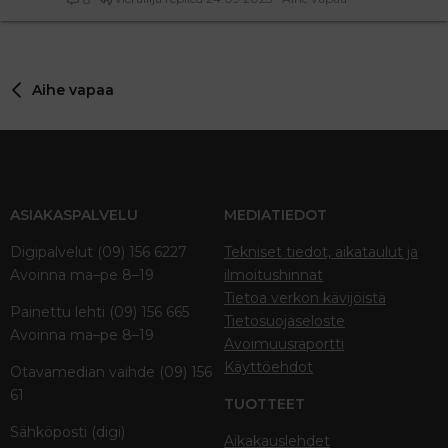
Aihe vapaa
ASIAKASPALVELU
MEDIATIEDOT
Digipalvelut (09) 156 6227
Tekniset tiedot, aikataulut ja
Avoinna ma–pe 8–19
ilmoitushinnat
Tietoa verkon kävijöistä
Painettu lehti (09) 156 665
Tietosuojaseloste
Avoinna ma–pe 8–19
Avoimuusraportti
Käyttöehdot
Otavamedian vaihde (09) 156
61
TUOTTEET
Sähköposti (digi)
Aikakauslehdet