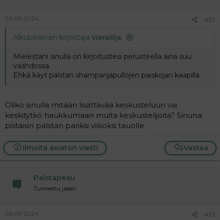
06.09.2024
#32
Alkuperäinen kirjoittaja
vierailija
:
Mielestäni sinulla on kirjoitustesi perusteella aina suu
vaahdossa.
Ehkä käyt palstan shampanjapullojen paiskojan kaapilla.
Oliko sinulla mitään lisättävää keskusteluun vai
keskitytkö haukkumaan muita keskustelijoita? Sinuna
pistäisin palstan pariksi viikoksi tauolle.
Ilmoita asiaton viesti
Vastaa
Palstapesu
Tunnettu jäsen
06.09.2024
#33