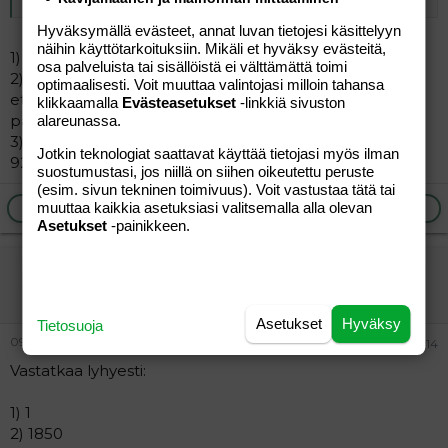
Hyväksymällä evästeet, annat luvan tietojesi käsittelyyn
näihin käyttötarkoituksiin. Mikäli et hyväksy evästeitä,
1) 3 lasta
osa palveluista tai sisällöistä ei välttämättä toimi
2)omat tulot käteen 1370? (kotihoidontuki, lapsilisä,
optimaalisesti. Voit muuttaa valintojasi milloin tahansa
etatusmaksu,
klikkaamalla
Evästeasetukset
-linkkiä sivuston
palkka 4h) miehentulot n.1200?
alareunassa.
3)vuokra 720? ja lainanlyh. 200? eli asumiseen menee
Jotkin teknologiat saattavat käyttää tietojasi myös ilman
920?
suostumustasi, jos niillä on siihen oikeutettu peruste
(esim. sivun tekninen toimivuus). Voit vastustaa tätä tai
Ilmoita asiaton viesti
Vastaa
muuttaa kaikkia asetuksiasi valitsemalla alla olevan
Asetukset
-painikkeen.
effemia
Jäsen
Asetukset
Hyväksy
Tietosuoja
09.01.2006
#14
Vastatkaa lyhyesti:
1) 1
2) 1850