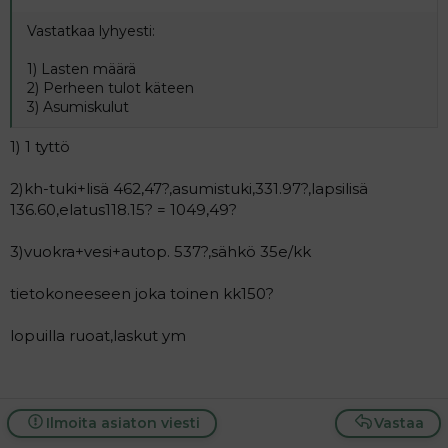
Vastatkaa lyhyesti:
1) Lasten määrä
2) Perheen tulot käteen
3) Asumiskulut
1) 1 tyttö
2)kh-tuki+lisä 462,47?,asumistuki,331.97?,lapsilisä
136.60,elatus118.15? = 1049,49?
3)vuokra+vesi+autop. 537?,sähkö 35e/kk
tietokoneeseen joka toinen kk150?
lopuilla ruoat,laskut ym
Ilmoita asiaton viesti
Vastaa