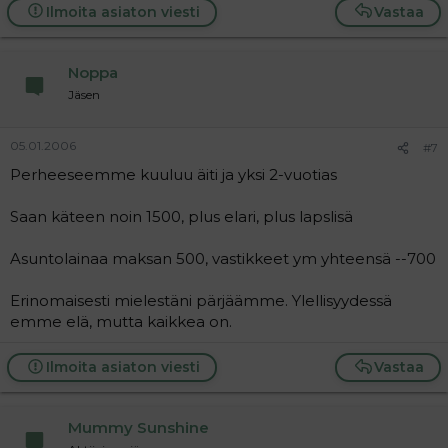
Ilmoita asiaton viesti
Vastaa
Noppa
Jäsen
05.01.2006
#7
Perheeseemme kuuluu äiti ja yksi 2-vuotias
Saan käteen noin 1500, plus elari, plus lapslisä
Asuntolainaa maksan 500, vastikkeet ym yhteensä --700
Erinomaisesti mielestäni pärjäämme. Ylellisyydessä
emme elä, mutta kaikkea on.
Ilmoita asiaton viesti
Vastaa
Mummy Sunshine