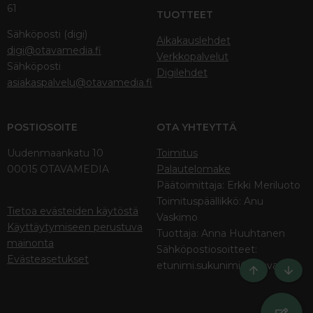
61
TUOTTEET
Sähköposti (digi)
Aikakauslehdet
digi@otavamedia.fi
Verkkopalvelut
Sähköposti
Digilehdet
asiakaspalvelu@otavamedia.fi
POSTIOSOITE
OTA YHTEYTTÄ
Uudenmaankatu 10
Toimitus
00015 OTAVAMEDIA
Palautelomake
Päätoimittaja: Erkki Meriluoto
Toimituspäällikkö: Anu
Tietoa evästeiden käytöstä
Vaskimo
Käyttäytymiseen perustuva
Tuottaja: Anna Huuhtanen
mainonta
Sähköpostiosoitteet:
Evästeasetukset
etunimi.sukunimi@otava.fi
Ylös
Bott