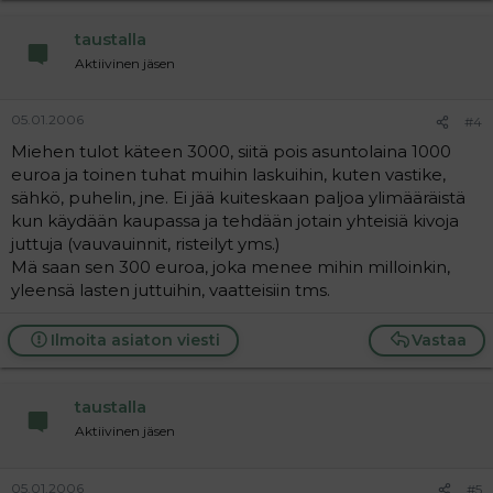
taustalla
Aktiivinen jäsen
05.01.2006
#4
Miehen tulot käteen 3000, siitä pois asuntolaina 1000
euroa ja toinen tuhat muihin laskuihin, kuten vastike,
sähkö, puhelin, jne. Ei jää kuiteskaan paljoa ylimääräistä
kun käydään kaupassa ja tehdään jotain yhteisiä kivoja
juttuja (vauvauinnit, risteilyt yms.)
Mä saan sen 300 euroa, joka menee mihin milloinkin,
yleensä lasten juttuihin, vaatteisiin tms.
Ilmoita asiaton viesti
Vastaa
taustalla
Aktiivinen jäsen
05.01.2006
#5