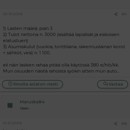
09.01.2006
#17
1) Lasten määrä: pian 3
2) Tulot nettona n. 3000 (sisältää lapsilisät ja esikoisen
elatustuen)
3) Asumiskulut (vuokra, tonttilaina, rakennuslainan korot
+ sähköt, vesi) n. 1 100.
eli näin laskien rahaa pitäsi olla käytössä 380 e/hlö/kk.
Mun osuuden näistä rahoista syökin sitten mun auto...
Ilmoita asiaton viesti
Vastaa
Maruska84
Jäsen
10.01.2006
#18