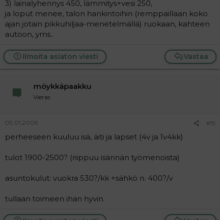
3) lainalyhennys 450, lämmitys+vesi 250,
ja loput menee, talon hankintoihin (remppaillaan koko
ajan jotain pikkuhiljaa-menetelmällä) ruokaan, kahteen
autoon, yms..
Ilmoita asiaton viesti
Vastaa
möykkäpaakku
Vieras
09.01.2006
#15
perheeseen kuuluu isä, äiti ja lapset (4v ja 1v4kk)
tulot 1900-2500? (riippuu isännän työmenoista)
asuntokulut: vuokra 530?/kk +sähkö n. 400?/v
tullaan toimeen ihan hyvin.