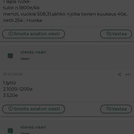
1 lapsi 1v2kk
tulot n.1800e/kk
menot, vuokra 508,31,sähkö n.joka toinen kuukaus 40e,
netti 25e.. +ruoka
Ilmoita asiaton viesti
Vastaa
vieras vaan
Jäsen
10.01.2006
#19
1.tyttö
2.1000-1200e
3.520e
Ilmoita asiaton viesti
Vastaa
vieras vaan
Jäsen