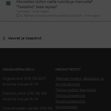
Menisitkö töihin näillä tuloilla ja menoilla?
"Tekisitkö" lisää lapsia?
"vierailija"
Aihe vapaa
Non compos mentis
16.06.2011
Aihe vapaa
6
Vauvat ja taaperot
ASIAKASPALVELU
MEDIATIEDOT
Digipalvelut (09) 156 6227
Tekniset tiedot, aikataulut ja
Avoinna ma–pe 8–19
ilmoitushinnat
Tietoa verkon kävijöistä
Painettu lehti (09) 156 665
Tietosuojaseloste
Avoinna ma–pe 8–19
Avoimuusraportti
Käyttöehdot
Otavamedian vaihde (09) 156