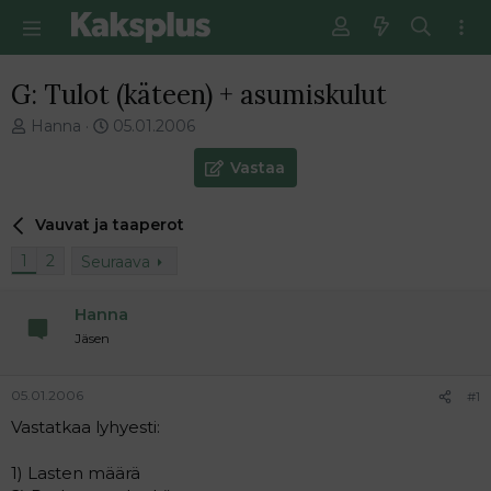
G: Tulot (käteen) + asumiskulut
V
E
Hanna
05.01.2006
i
n
e
s
Vastaa
s
i
t
m
Vauvat ja taaperot
i
m
k
ä
1
2
Seuraava
e
i
t
n
j
e
Hanna
u
n
Jäsen
n
v
a
i
l
e
05.01.2006
#1
o
s
Vastatkaa lyhyesti:
i
t
t
i
1) Lasten määrä
t