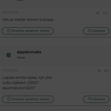
10.01.2006
#20
niin ja meille toinen tulossa..
Ilmoita asiaton viesti
Vastaa
äippälomalla
Vieras
11.01.2006
#21
Lapsia kohta kaksi, nyt yksi
tulto käteen: 2300?
asumiskulut 600?
Ilmoita asiaton viesti
Vastaa