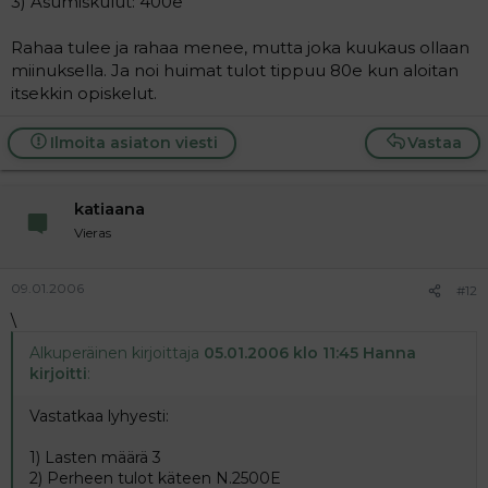
3) Asumiskulut: 400e
Rahaa tulee ja rahaa menee, mutta joka kuukaus ollaan
miinuksella. Ja noi huimat tulot tippuu 80e kun aloitan
itsekkin opiskelut.
Ilmoita asiaton viesti
Vastaa
katiaana
Vieras
09.01.2006
#12
\
Alkuperäinen kirjoittaja
05.01.2006 klo 11:45 Hanna
kirjoitti
:
Vastatkaa lyhyesti:
1) Lasten määrä 3
2) Perheen tulot käteen N.2500E