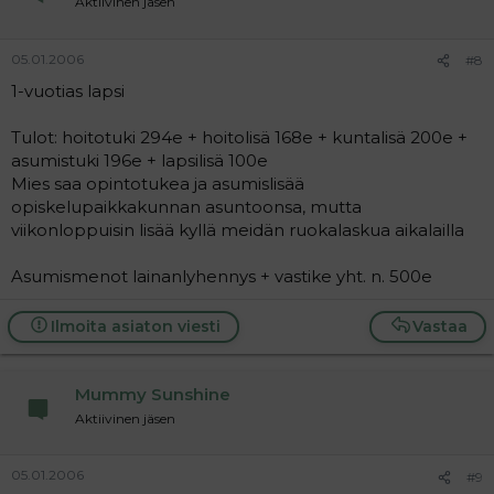
Aktiivinen jäsen
05.01.2006
#8
1-vuotias lapsi
Tulot: hoitotuki 294e + hoitolisä 168e + kuntalisä 200e +
asumistuki 196e + lapsilisä 100e
Mies saa opintotukea ja asumislisää
opiskelupaikkakunnan asuntoonsa, mutta
viikonloppuisin lisää kyllä meidän ruokalaskua aikalailla
Asumismenot lainanlyhennys + vastike yht. n. 500e
Ilmoita asiaton viesti
Vastaa
Mummy Sunshine
Aktiivinen jäsen
05.01.2006
#9