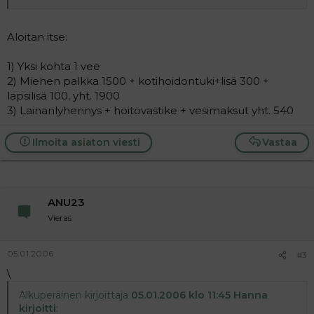
Aloitan itse:
1) Yksi kohta 1 vee
2) Miehen palkka 1500 + kotihoidontuki+lisä 300 +
lapsilisä 100, yht. 1900
3) Lainanlyhennys + hoitovastike + vesimaksut yht. 540
Ilmoita asiaton viesti
Vastaa
ANU23
Vieras
05.01.2006
#3
\
Alkuperäinen kirjoittaja
05.01.2006 klo 11:45 Hanna
kirjoitti
: