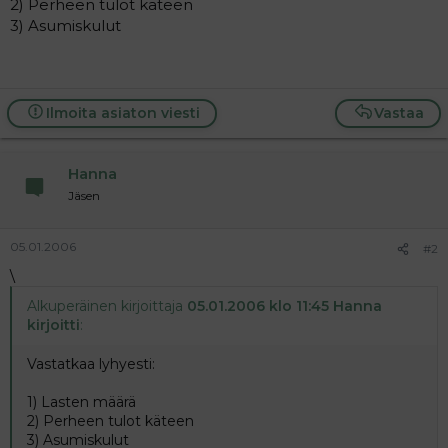
2) Perheen tulot käteen
a
3) Asumiskulut
j
a
Ilmoita asiaton viesti
Vastaa
Hanna
Jäsen
05.01.2006
#2
\
Alkuperäinen kirjoittaja
05.01.2006 klo 11:45 Hanna
kirjoitti
:
Vastatkaa lyhyesti:
1) Lasten määrä
2) Perheen tulot käteen
3) Asumiskulut