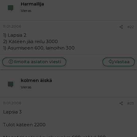
Harmailija
Vieras
11.01.2006
#22
1) Lapsia 2
2) Käteen jää reilu 3000
1) Asumiseen 600, lainoihin 300
Ilmoita asiaton viesti
Vastaa
kolmen äiskä
Vieras
11.01.2006
#23
Lapsia 3
Tulot käteen 2200