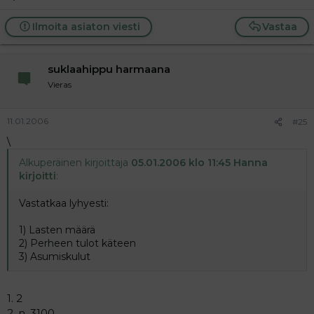
Ilmoita asiaton viesti
Vastaa
suklaahippu harmaana
Vieras
11.01.2006
#25
\
Alkuperäinen kirjoittaja
05.01.2006 klo 11:45 Hanna
kirjoitti
:
Vastatkaa lyhyesti:
1) Lasten määrä
2) Perheen tulot käteen
3) Asumiskulut
1. 2
2. n. 3100