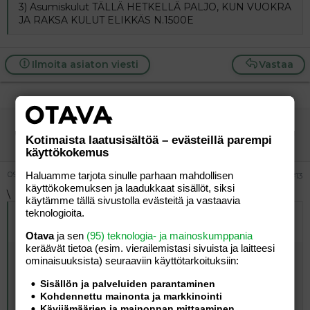
3) Asumiskulut TÄLLÄ HETKELLÄ PALJO, KUN VUOKRA
JA RAKSA KULUT ELIKKÄS N.1500E
Ilmoita asiaton viesti
Vastaa
äityliini74
Jäsen
Kotimaista laatusisältöä – evästeillä parempi
käyttökokemus
09.01.2006
Haluamme tarjota sinulle parhaan mahdollisen
#13
käyttökokemuksen ja laadukkaat sisällöt, siksi
\
käytämme tällä sivustolla evästeitä ja vastaavia
teknologioita.
Alkuperäinen kirjoittaja
05.01.2006 klo 11:45 Hanna
kirjoitti
:
Otava
ja sen
(95) teknologia- ja mainoskumppania
keräävät tietoa (esim. vierailemis­tasi sivuista ja laitteesi
Vastatkaa lyhyesti:
ominaisuuk­sista) seuraaviin käyttötarkoituksiin:
1) Lasten määrä
Sisällön ja palveluiden parantaminen
2) Perheen tulot käteen
Kohdennettu mainonta ja markkinointi
3) Asumiskulut
Kävijämäärien ja mainonnan mittaaminen