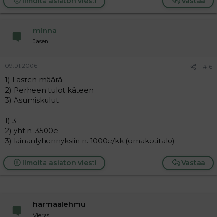
Ilmoita asiaton viesti
Vastaa
minna
Jäsen
09.01.2006
#16
1) Lasten määrä
2) Perheen tulot käteen
3) Asumiskulut
1) 3
2) yht.n. 3500e
3) lainanlyhennyksiin n. 1000e/kk (omakotitalo)
Ilmoita asiaton viesti
Vastaa
harmaalehmu
Vieras