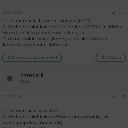
05.01.2006
#10
1) Lasten määrä: 1, toinen tulollaan (rv 26)
2) Perheen tulot käteen: tällä hetkellä 2200 e (n. 1800 e
sitten kun alkaa äippäloma) + lapsilisä
3) Asumiskulut: lainanlyhennys + vastike = 615 e +
lämmitys ja sähköt n. 200 e / kk
Ilmoita asiaton viesti
Vastaa
Ihmettleijä
Vieras
09.01.2006
#11
1) Lasten määrä: tyttö 8kk
2) Perheen tulot käteen:935e (isännän opintotuki,
äpraha, lapsilisä, asumistuki)