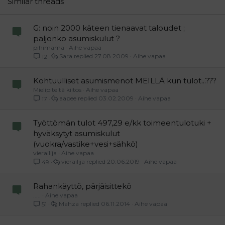
Similar threads
Verdana
G: noin 2000 käteen tienaavat taloudet ;
paljonko asumiskulut ?
pihimama
Aihe vapaa
Sara
27.08.2009
Aihe vapaa
12
Kohtuulliset asumismenot MEILLÄ kun tulot...???
Mielipiteitä kiitos
Aihe vapaa
aapee
03.02.2009
Aihe vapaa
17
Työttömän tulot 497,29 e/kk toimeentulotuki +
hyväksytyt asumiskulut
(vuokra/vastike+vesi+sähkö)
vierailija
Aihe vapaa
vierailija
20.06.2019
Aihe vapaa
49
Rahankäyttö, pärjäisittekö
.....
Aihe vapaa
Mahza
06.11.2014
Aihe vapaa
51