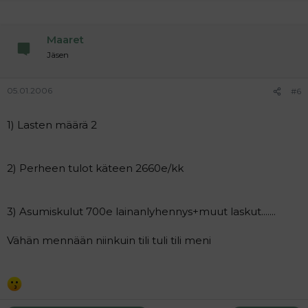
Maaret
Jäsen
05.01.2006
#6
1) Lasten määrä 2
2) Perheen tulot käteen 2660e/kk
3) Asumiskulut 700e lainanlyhennys+muut laskut.......
Vähän mennään niinkuin tili tuli tili meni