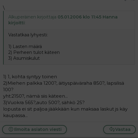
\
Alkuperäinen kirjoittaja
05.01.2006 klo 11:45 Hanna
kirjoitti
:
Vastatkaa lyhyesti:
1) Lasten määrä
2) Perheen tulot käteen
3) Asumiskulut
1) 1, kohta syntyy toinen
2)Miehen palkka 1200?, äitiyspäiväraha 850?, lapsilisä
100?
yht:2150?, nämä siis käteen...
3)Vuokra 565?,auto 500?, sähkö 25?
lopusta ei sit paljoa jääkkään kun maksaa laskut js käy
kaupassa...
Ilmoita asiaton viesti
Vastaa