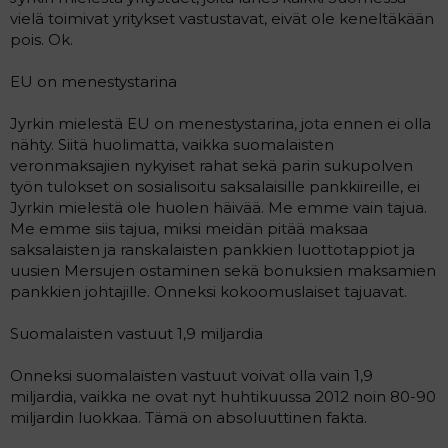
vielä toimivat yritykset vastustavat, eivät ole keneltäkään
pois. Ok.
EU on menestystarina
Jyrkin mielestä EU on menestystarina, jota ennen ei olla
nähty. Siitä huolimatta, vaikka suomalaisten
veronmaksajien nykyiset rahat sekä parin sukupolven
työn tulokset on sosialisoitu saksalaisille pankkiireille, ei
Jyrkin mielestä ole huolen häivää. Me emme vain tajua.
Me emme siis tajua, miksi meidän pitää maksaa
saksalaisten ja ranskalaisten pankkien luottotappiot ja
uusien Mersujen ostaminen sekä bonuksien maksamien
pankkien johtajille. Onneksi kokoomuslaiset tajuavat.
Suomalaisten vastuut 1,9 miljardia
Onneksi suomalaisten vastuut voivat olla vain 1,9
miljardia, vaikka ne ovat nyt huhtikuussa 2012 noin 80-90
miljardin luokkaa. Tämä on absoluuttinen fakta.