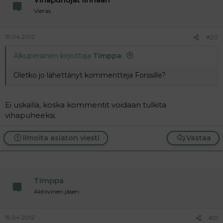
Vieras
15.04.2012
#20
Alkuperäinen kirjoittaja
Timppa
:
Oletko jo lähettänyt kommentteja Forssille?
Ei uskalla, koska kommentit voidaan tulkita
vihapuheeksi.
Ilmoita asiaton viesti
Vastaa
Timppa
Aktiivinen jäsen
15.04.2012
#21