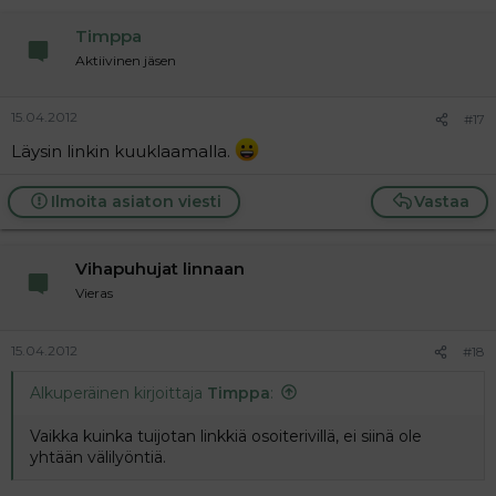
Timppa
Aktiivinen jäsen
15.04.2012
#17
Läysin linkin kuuklaamalla.
Ilmoita asiaton viesti
Vastaa
Vihapuhujat linnaan
Vieras
15.04.2012
#18
Alkuperäinen kirjoittaja
Timppa
:
Vaikka kuinka tuijotan linkkiä osoiterivillä, ei siinä ole
yhtään välilyöntiä.