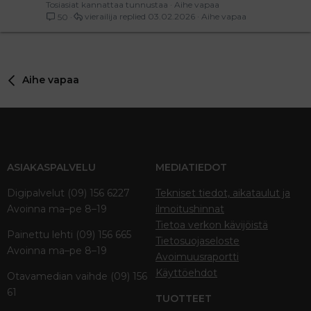
Tosiasiat kannattaa tunnustaa
Aihe vapaa
vierailija
03.02.2026
Aihe vapaa
50
Aihe vapaa
ASIAKASPALVELU
MEDIATIEDOT
Digipalvelut (09) 156 6227
Tekniset tiedot, aikataulut ja
Avoinna ma–pe 8–19
ilmoitushinnat
Tietoa verkon kävijöistä
Painettu lehti (09) 156 665
Tietosuojaseloste
Avoinna ma–pe 8–19
Avoimuusraportti
Käyttöehdot
Otavamedian vaihde (09) 156
61
TUOTTEET