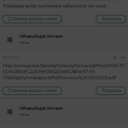
Poistakaa sieltä osoitteesta välilyönnnit niin avot.
Ilmoita asiaton viesti
Vastaa
Vihapuhujat linnaan
Vieras
15.04.2012
#8
http://www.poliisi.fi/poliisi/helsinki/home.nsf/files/510AF37
FD1A3851EC22579E0002EAB1C/$file/17-34-
11%20työryhmäraportti%20luonnos%2012042012.pdf
Ilmoita asiaton viesti
Vastaa
Vihapuhujat linnaan
Vieras