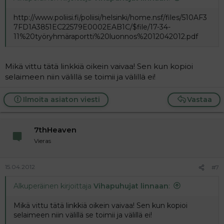
http://www.poliisi.fi/poliisi/helsinki/home.nsf/files/510AF3
7FD1A3851EC22579E0002EAB1C/$file/17-34-
11%20työryhmäraportti%20luonnos%2012042012.pdf
Mikä vittu tätä linkkiä oikein vaivaa! Sen kun kopioi
selaimeen niin välillä se toimii ja välillä ei!
Ilmoita asiaton viesti
Vastaa
7thHeaven
Vieras
15.04.2012
#7
Alkuperäinen kirjoittaja
Vihapuhujat linnaan
:
Mikä vittu tätä linkkiä oikein vaivaa! Sen kun kopioi
selaimeen niin välillä se toimii ja välillä ei!