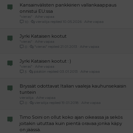
Kansainvälisten pankkiirien vallankaappaus
onnistui EU:ssa
"vieras"
Aihe vapaa
vierailija
10.05.2026
Aihe vapaa
10
Jyrki Kataisen kootut
"vieras"
Aihe vapaa
"vieras"
21.01.2013
Aihe vapaa
0
Jyrki Kataisen kootut : )
"vieras"
Aihe vapaa
päätön
03.01.2013
Aihe vapaa
3
Bryssät odottavat Italian vaaleja kauhunsekaisin
tuntein
vierailija
Aihe vapaa
vierailija
19.01.2018
Aihe vapaa
0
Timo Soini on ollut koko ajan oikeassa ja sekös
joitakin uituttaa kuin pientä oravaa jonka käpy
on jäässä.