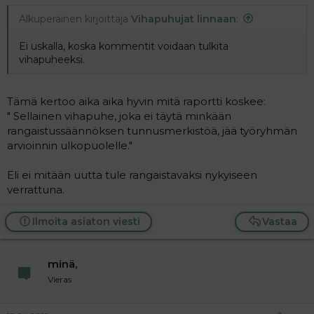
Alkuperäinen kirjoittaja
Vihapuhujat linnaan
:
Ei uskalla, koska kommentit voidaan tulkita
vihapuheeksi.
Tämä kertoo aika aika hyvin mitä raportti koskee:
" Sellainen vihapuhe, joka ei täytä minkään
rangaistussäännöksen tunnusmerkistöä, jää työryhmän
arvioinnin ulkopuolelle."
Eli ei mitään uutta tule rangaistavaksi nykyiseen
verrattuna.
Ilmoita asiaton viesti
Vastaa
minä,
Vieras