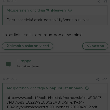
15.04.2012
#9
Alkuperäinen kirjoittaja
7thHeaven
:
Poistakaa sieltä osoitteesta välilyönnnit niin avot.
Laitas linkki sellaiseen muotoon et se toimii.
Ilmoita asiaton viesti
Vastaa
Timppa
Aktiivinen jäsen
15.04.2012
#10
Alkuperäinen kirjoittaja
Vihapuhujat linnaan
:
http://www.poliisi.fi/poliisi/helsinki/home.nsf/files/510AF3
7FD1A3851EC22579E0002EAB1C/$file/17-34-
11%20työryhmäraportti%20luonnos%2012042012.pdf