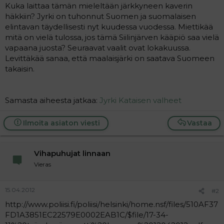
Kuka laittaa tämän mieleltään järkkyneen kaverin
häkkiin? Jyrki on tuhonnut Suomen ja suomalaisen
elintavan täydellisesti nyt kuudessa vuodessa. Miettikää
mitä on vielä tulossa, jos tämä Siilinjärven kääpiö saa vielä
vapaana juosta? Seuraavat vaalit ovat lokakuussa.
Levittäkää sanaa, että maalaisjärki on saatava Suomeen
takaisin.
Samasta aiheesta jatkaa:
Jyrki Kataisen valheet
Ilmoita asiaton viesti
Vastaa
Vihapuhujat linnaan
Vieras
15.04.2012
#2
http://www.poliisi.fi/poliisi/helsinki/home.nsf/files/510AF37
FD1A3851EC22579E0002EAB1C/$file/17-34-