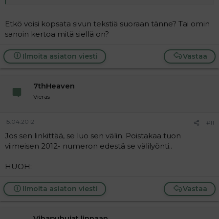
Etkö voisi kopsata sivun tekstiä suoraan tänne? Tai omin
sanoin kertoa mitä siellä on?
Ilmoita asiaton viesti
Vastaa
7thHeaven
Vieras
15.04.2012
#11
Jos sen linkittää, se luo sen välin. Poistakaa tuon
viimeisen 2012- numeron edestä se välilyönti..
HUOH:
Ilmoita asiaton viesti
Vastaa
Vihapuhujat linnaan