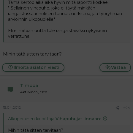
Tämä kertoo aika aika hyvin mitä raportti koskee:
" Sellainen vihapuhe, joka ei täytä minkään
rangaistussäännöksen tunnusmerkistöä, jää työryhmän
arvioinnin ulkopuolelle."
Eli ei mitään uutta tule rangaistavaksi nykyiseen
verrattuna.
Mihin tätä sitten tarvitaan?
Ilmoita asiaton viesti
Vastaa
Timppa
Aktiivinen jäsen
15.04.2012
#24
Alkuperäinen kirjoittaja
Vihapuhujat linnaan
:
Mihin tätä sitten tarvitaan?