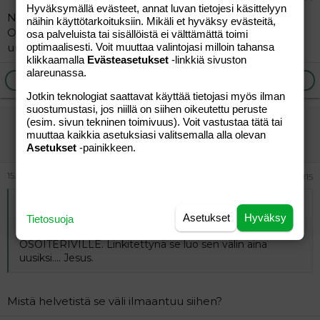
Hyväksymällä evästeet, annat luvan tietojesi käsittelyyn
NIin poistakaa se väli kun kopioitte tonne
näihin käyttötarkoituksiin. Mikäli et hyväksy evästeitä,
OSOITERIVILLE. Linkitettynä se luo sen välin aina
osa palveluista tai sisällöistä ei välttämättä toimi
uusiksi.... Jesus.
optimaalisesti. Voit muuttaa valintojasi milloin tahansa
klikkaamalla
Evästeasetukset
-linkkiä sivuston
alareunassa.
Ilmoita asiaton viesti
Vastaa
Jotkin teknologiat saattavat käyttää tietojasi myös ilman
suostumustasi, jos niillä on siihen oikeutettu peruste
(esim. sivun tekninen toimivuus). Voit vastustaa tätä tai
Vihakirjoittajat kuriin
muuttaa kaikkia asetuksiasi valitsemalla alla olevan
Vieras
Asetukset
-painikkeen.
15.04.2012
#15
Alkuperäinen kirjoittaja
7thHeaven
:
Asetukset
Hyväksy
Tietosuoja
NIin poistakaa se väli kun kopioitte tonne
OSOITERIVILLE. Linkitettynä se luo sen välin aina
uusiksi.... Jesus.
Mistä helvetistä se väli ilmaantuu siihen?