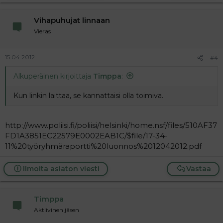
Vihapuhujat linnaan
Vieras
15.04.2012
#4
Alkuperäinen kirjoittaja
Timppa
:
Kun linkin laittaa, se kannattaisi olla toimiva.
http://www.poliisi.fi/poliisi/helsinki/home.nsf/files/510AF37
FD1A3851EC22579E0002EAB1C/$file/17-34-
11%20työryhmäraportti%20luonnos%2012042012.pdf
Ilmoita asiaton viesti
Vastaa
Timppa
Aktiivinen jäsen