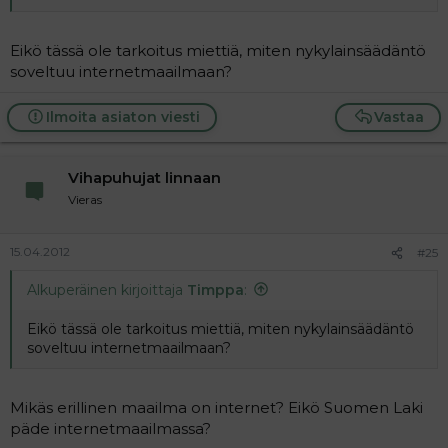
Eikö tässä ole tarkoitus miettiä, miten nykylainsäädäntö
soveltuu internetmaailmaan?
Ilmoita asiaton viesti
Vastaa
Vihapuhujat linnaan
Vieras
15.04.2012
#25
Alkuperäinen kirjoittaja
Timppa
:
Eikö tässä ole tarkoitus miettiä, miten nykylainsäädäntö
soveltuu internetmaailmaan?
Mikäs erillinen maailma on internet? Eikö Suomen Laki
päde internetmaailmassa?