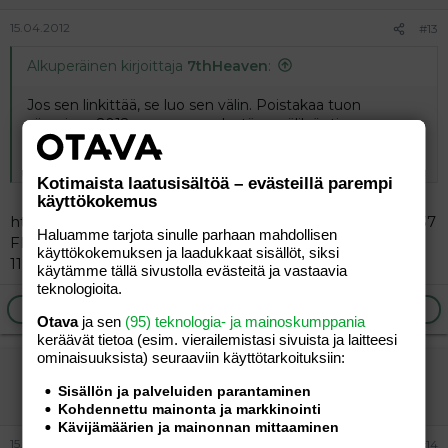
15.04.2012
#13
Alkuperäinen kirjoittaja
7thHeaven
:
Jos sen linkittää, se luo sen välin. Poistakaa tuon
viimeisen 2012- numeron edestä se välilyönti..
HUOH:
Kotimaista laatusisältöä – evästeillä parempi
käyttökokemus
http://www.poliisi.fi/poliisi/helsinki/home.nsf/files/510AF37
Haluamme tarjota sinulle parhaan mahdollisen
FD1A3851EC22579E0002EAB1C/$file/17-34-
käyttökokemuksen ja laadukkaat sisällöt, siksi
11%20työryhmäraportti%20luonnos%2012042012.pdf
käytämme tällä sivustolla evästeitä ja vastaavia
teknologioita.
Ilmoita asiaton viesti
Vastaa
Otava
ja sen
(95) teknologia- ja mainoskumppania
keräävät tietoa (esim. vierailemis­tasi sivuista ja laitteesi
ominaisuuk­sista) seuraaviin käyttötarkoituksiin:
7thHeaven
Sisällön ja palveluiden parantaminen
Vieras
Kohdennettu mainonta ja markkinointi
Kävijämäärien ja mainonnan mittaaminen
15.04.2012
#14