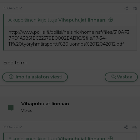
15.04.2012
#5
Alkuperäinen kirjoittaja
Vihapuhujat linnaan
:
http://www.poliisi.fi/poliisi/helsinki/home.nsf/files/510AF3
7FD1A3851EC22579E0002EAB1C/$file/17-34-
11%20työryhmäraportti%20luonnos%2012042012.pdf
Eipä toimi...
Ilmoita asiaton viesti
Vastaa
Vihapuhujat linnaan
Vieras
15.04.2012
#6
Alkuperäinen kirjoittaja
Vihapuhujat linnaan
: