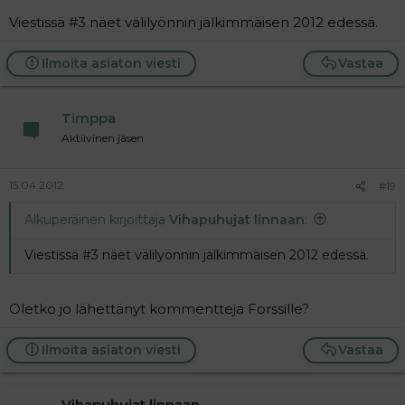
Viestissä #3 näet välilyönnin jälkimmäisen 2012 edessä.
Ilmoita asiaton viesti
Vastaa
Timppa
Aktiivinen jäsen
15.04.2012
#19
Alkuperäinen kirjoittaja
Vihapuhujat linnaan
:
Viestissä #3 näet välilyönnin jälkimmäisen 2012 edessä.
Oletko jo lähettänyt kommentteja Forssille?
Ilmoita asiaton viesti
Vastaa
Vihapuhujat linnaan