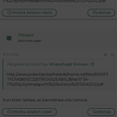
11%20työryhmäraportti%20luonnos%2012042012.pdf
Ilmoita asiaton viesti
Vastaa
Timppa
Aktiivinen jäsen
15.04.2012
#3
Alkuperäinen kirjoittaja
Vihapuhujat linnaan
:
http://www.poliisi.fi/poliisi/helsinki/home.nsf/files/510AF3
7FD1A3851EC22579E0002EAB1C/$file/17-34-
11%20työryhmäraportti%20luonnos%2012042012.pdf
Kun linkin laittaa, se kannattaisi olla toimiva.
Ilmoita asiaton viesti
Vastaa