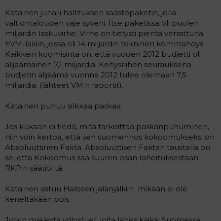
a
Katainen junaili hallituksen säästöpaketin, jolla
j
valtiontalouden vaje syveni. Itse paketissa oli puolen
a
miljardin laskuvirhe. Virhe on tietysti pientä verrattuna
EVM-lakiin, jossa oli 14 miljardin tekninen kömmähdys.
Kaikkein koomisinta on, että vuoden 2012 budjetti oli
alijäämäinen 7,1 miljardia. Kehysriihen seurauksena
budjetin alijäämä vuonna 2012 tulee olemaan 7,5
miljardia. (lähteet VM:n raportit).
Katainen puhuu silkkaa paskaa
Jos kukaan ei tiedä, mitä tarkoittaa paskanpuhuminen,
niin voin kertoa, että sen suomennos kokoomukseksi on
Absoluuttinen Fakta. Absoluuttisen Faktan taustalla on
se, että Kokoomus saa suuren osan rahoituksestaan
RKP:n säätiöiltä.
Katainen astuu Halosen jalanjälkiin  mikään ei ole
keneltäkään pois
Jyrkin mielestä yritystuet, joita lähes kaikki Suomessa