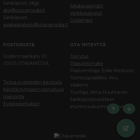
Sähköposti (digi)
Aikakauslehdet
digi@otavamedia.fi
Verkkopalvelut
Sähköposti
Digilehdet
asiakaspalvelu@otavamedia.fi
POSTIOSOITE
OTA YHTEYTTÄ
Uudenmaankatu 10
Toimitus
00015 OTAVAMEDIA
Palautelomake
Päätoimittaja: Erkki Meriluoto
Toimituspäällikkö: Anu
Tietoa evästeiden käytöstä
Vaskimo
Käyttäytymiseen perustuva
Tuottaja: Anna Huuhtanen
mainonta
Sähköpostiosoitteet:
Evästeasetukset
etunimi.sukunimi@otava.fi
Ylös
Bott