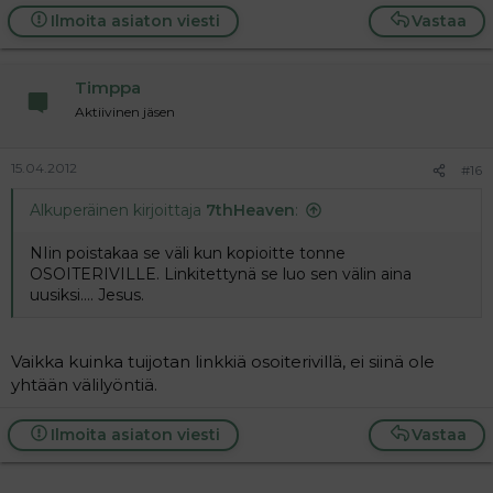
Ilmoita asiaton viesti
Vastaa
Timppa
Aktiivinen jäsen
15.04.2012
#16
Alkuperäinen kirjoittaja
7thHeaven
:
NIin poistakaa se väli kun kopioitte tonne
OSOITERIVILLE. Linkitettynä se luo sen välin aina
uusiksi.... Jesus.
Vaikka kuinka tuijotan linkkiä osoiterivillä, ei siinä ole
yhtään välilyöntiä.
Ilmoita asiaton viesti
Vastaa