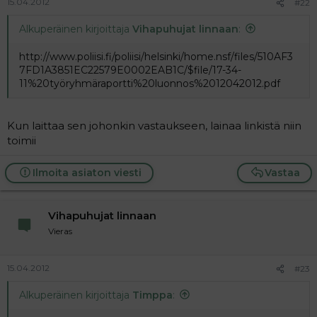
15.04.2012
#22
Alkuperäinen kirjoittaja
Vihapuhujat linnaan
:
http://www.poliisi.fi/poliisi/helsinki/home.nsf/files/510AF3
7FD1A3851EC22579E0002EAB1C/$file/17-34-
11%20työryhmäraportti%20luonnos%2012042012.pdf
Kun laittaa sen johonkin vastaukseen, lainaa linkistä niin
toimii
Ilmoita asiaton viesti
Vastaa
Vihapuhujat linnaan
Vieras
15.04.2012
#23
Alkuperäinen kirjoittaja
Timppa
: