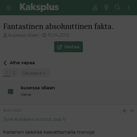
Fantastinen absoluuttinen fakta.
V
E
kusessa ollaan
15.04.2012
i
n
e
s
Vastaa
s
i
t
m
Aihe vapaa
i
m
k
ä
1
2
Seuraava
e
i
t
n
j
e
kusessa ollaan
u
n
Vieras
n
v
a
i
l
e
15.04.2012
#1
o
s
Jyrki Kataisen kootut, osa V
i
t
t
i
Katainen säästää kasvattamalla menoja
t