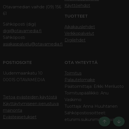
Käyttöehdot
Otavamedian vaihde (09) 156
61
TUOTTEET
Sähköposti (digi)
Aikakauslehdet
digi@otavamedia.fi
Verkkopalvelut
Sähköposti
Digilehdet
asiakaspalvelu@otavamedia.fi
POSTIOSOITE
OTA YHTEYTTÄ
Uudenmaankatu 10
Toimitus
00015 OTAVAMEDIA
Palautelomake
Päätoimittaja: Erkki Meriluoto
Toimituspäällikkö: Anu
Tietoa evästeiden käytöstä
Vaskimo
Käyttäytymiseen perustuva
Tuottaja: Anna Huuhtanen
mainonta
Sähköpostiosoitteet:
Evästeasetukset
etunimi.sukunimi@otava.fi
Ylös
Bott