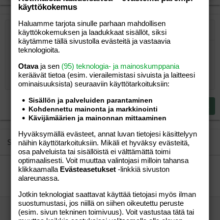
käyttökokemus
Haluamme tarjota sinulle parhaan mahdollisen
käyttökokemuksen ja laadukkaat sisällöt, siksi
Järjestetty lista
Lihavoitu
Kursivoitu
Laajennettuun editoriin…
Lista
Laajennettuun editoriin…
Lisää hyperlinkki
Lisää kuva
Hymiöt
Laajennettuun editorii
Kumoa
Laajennettuu
Esikat
käytämme tällä sivustolla evästeitä ja vastaavia
teknologioita.
Järjestämätön lista
Kirjoita vastaus...
Tasaa vasemmalle
9
Normal
Tallenna luonnos
Arial
Fontin koko
Tasaus
Lainaus
Tee uudelleen
Lisää video/media
BBCode-näkymä
Tekstiväri
Paragraph format
Lisää taulukko
Poista muotoilu
Kirjasintyyli
Insert horizontal line
Luonnokset
Yliviivaa
Spoiler
Alleviivattu
Koodi
Rivinsisäinen koodi
Rivinsisäinen spoiler
10
Poista luonnos
Otava
ja sen
(95) teknologia- ja mainoskumppania
Book Antiqua
Suurenna sisennystä
Heading 1
Keskitä
keräävät tietoa (esim. vierailemis­tasi sivuista ja laitteesi
12
Courier New
ominaisuuk­sista) seuraaviin käyttötarkoituksiin:
Pienennä sisennystä
Tasaa oikealle
Heading 2
15
Georgia
Sisällön ja palveluiden parantaminen
Justify text
Heading 3
Lähetä vastaus
Kohdennettu mainonta ja markkinointi
18
Tahoma
Kävijämäärien ja mainonnan mittaaminen
22
Times New Roman
Hyväksymällä evästeet, annat luvan tietojesi käsittelyyn
26
Trebuchet MS
Similar threads
näihin käyttötarkoituksiin. Mikäli et hyväksy evästeitä,
osa palveluista tai sisällöistä ei välttämättä toimi
Verdana
optimaalisesti. Voit muuttaa valintojasi milloin tahansa
KERHOT-LISTA (Päivitetty 10.10.2009)
klikkaamalla
Evästeasetukset
-linkkiä sivuston
Talvicci
Lapsen saaminen
alareunassa.
Talvicci
10.10.2009
Lapsen saaminen
8
Jotkin teknologiat saattavat käyttää tietojasi myös ilman
suostumustasi, jos niillä on siihen oikeutettu peruste
KERHOT-LISTA(Päivitetty 10.10.2009)
(esim. sivun tekninen toimivuus). Voit vastustaa tätä tai
Talvicci
Lapsen saaminen