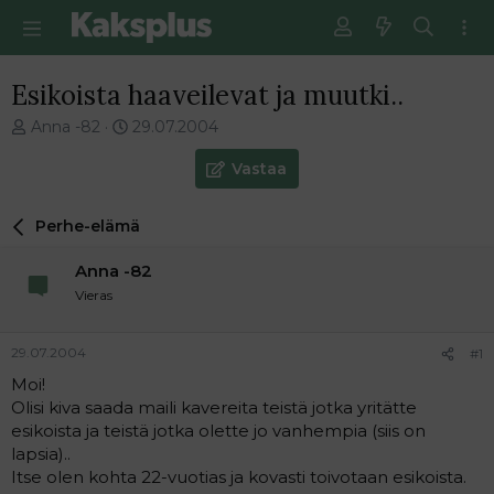
Esikoista haaveilevat ja muutki..
V
E
Anna -82
29.07.2004
i
n
e
s
Vastaa
s
i
t
m
Perhe-elämä
i
m
k
ä
Anna -82
e
i
t
n
Vieras
j
e
u
n
29.07.2004
#1
n
v
a
i
Moi!
l
e
Olisi kiva saada maili kavereita teistä jotka yritätte
o
s
esikoista ja teistä jotka olette jo vanhempia (siis on
i
t
lapsia)..
t
i
Itse olen kohta 22-vuotias ja kovasti toivotaan esikoista.
t