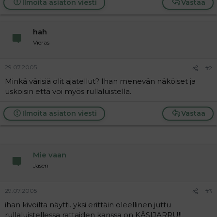
Ilmoita asiaton viesti
Vastaa
a
j
a
hah
Vieras
29.07.2005
#2
Minkä värisiä olit ajatellut? Ihan menevän näköiset ja
uskoisin että voi myös rullaluistella.
Ilmoita asiaton viesti
Vastaa
Mie vaan
Jäsen
29.07.2005
#3
ihan kivoilta näytti. yksi erittäin oleellinen juttu
rullaluistellessa rattaiden kanssa on KÄSIJARRU!!