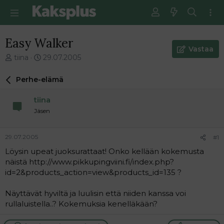
Easy Walker
Vastaa
V
E
tiina
29.07.2005
i
n
e
s
Perhe-elämä
s
i
t
m
tiina
i
m
Jäsen
k
ä
e
i
t
n
29.07.2005
#1
j
e
Löysin upeat juoksurattaat! Onko kellään kokemusta
u
n
näistä http://www.pikkupingviini.fi/index.php?
n
v
a
i
id=2&products_action=view&products_id=135 ?
l
e
o
s
Näyttävät hyviltä ja luulisin että niiden kanssa voi
i
t
rullaluistella..? Kokemuksia kenelläkään?
t
i
t