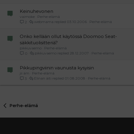
Keinuhevonen
vaimoke
Perhe-elämä
webmama
03.10.2006
Perhe-elämä
2
Onko kellään ollut käytössä Doomoo Seat-
säkkituolisitteriä?
pikkuvaemo
Perhe-elämä
pikkuvaemo
28.12.2007
Perhe-elämä
0
Pikkupingviinin vaunuista kysyisin
jii äm
Perhe-elämä
Elinan äiti
01.08.2008
Perhe-elämä
3
Perhe-elämä