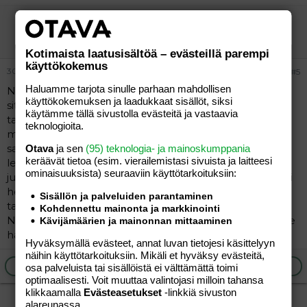
Liinu
Jäsen
Kotimaista laatusisältöä – evästeillä parempi
käyttökokemus
30.07.2005
#5
Haluamme tarjota sinulle parhaan mahdollisen
Nuohan ovat ne samat rattaat joita Brio myi pari vuotta
käyttökokemuksen ja laadukkaat sisällöt, siksi
sitten Suomessa. Eivät ne ole juoksurattaat vaan ihan
käytämme tällä sivustolla evästeitä ja vastaavia
tavalliset kolmipyörät. Oikeissa juoksurattaissa on ilman
teknologioita.
muuta käsijarru, joka on oltava erityisesti rullaillessa
samoin kuin rannehihna. Lisäksi noiden pyörien välinen
Otava
ja sen
(95) teknologia- ja mainoskumppania
keräävät tietoa (esim. vierailemis­tasi sivuista ja laitteesi
leveys on liian kapea ja pyörät väärässä asennossa
ominaisuuk­sista) seuraaviin käyttötarkoituksiin:
juoksu- tai rullailurattaiksi. Tuollaiset saa kaatumaan tosi
helposti urissa tai käännöksissä. Saattavat sopia
Sisällön ja palveluiden parantaminen
tavalliseen kävelyyn kadulla siinä kuin muutkin rattaat.
Kohdennettu mainonta ja markkinointi
Noissa taisi vaan selkänojan säätö olla aika onneton. Itse
Kävijämäärien ja mainonnan mittaaminen
hankin "oikeat" juoksurattaat aikanaan Lontoosta.
Hyväksymällä evästeet, annat luvan tietojesi käsittelyyn
näihin käyttötarkoituksiin. Mikäli et hyväksy evästeitä,
Ilmoita asiaton viesti
Vastaa
osa palveluista tai sisällöistä ei välttämättä toimi
optimaalisesti. Voit muuttaa valintojasi milloin tahansa
klikkaamalla
Evästeasetukset
-linkkiä sivuston
alareunassa.