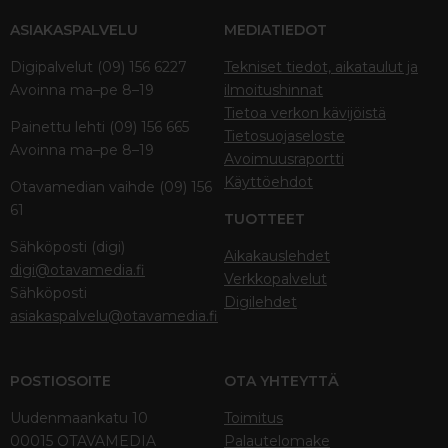
ASIAKASPALVELU
MEDIATIEDOT
Digipalvelut (09) 156 6227
Tekniset tiedot, aikataulut ja
Avoinna ma–pe 8–19
ilmoitushinnat
Tietoa verkon kävijöistä
Painettu lehti (09) 156 665
Tietosuojaseloste
Avoinna ma–pe 8–19
Avoimuusraportti
Käyttöehdot
Otavamedian vaihde (09) 156
61
TUOTTEET
Sähköposti (digi)
Aikakauslehdet
digi@otavamedia.fi
Verkkopalvelut
Sähköposti
Digilehdet
asiakaspalvelu@otavamedia.fi
POSTIOSOITE
OTA YHTEYTTÄ
Uudenmaankatu 10
Toimitus
00015 OTAVAMEDIA
Palautelomake