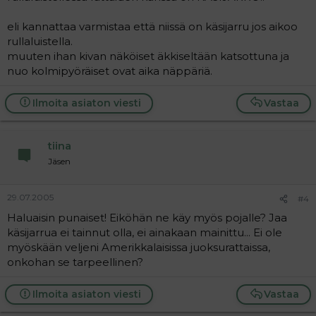
eli kannattaa varmistaa että niissä on käsijarru jos aikoo
rullaluistella.
muuten ihan kivan näköiset äkkiseltään katsottuna ja
nuo kolmipyöräiset ovat aika näppäriä.
Ilmoita asiaton viesti
Vastaa
tiina
Jäsen
29.07.2005
#4
Haluaisin punaiset! Eiköhän ne käy myös pojalle? Jaa
käsijarrua ei tainnut olla, ei ainakaan mainittu... Ei ole
myöskään veljeni Amerikkalaisissa juoksurattaissa,
onkohan se tarpeellinen?
Ilmoita asiaton viesti
Vastaa