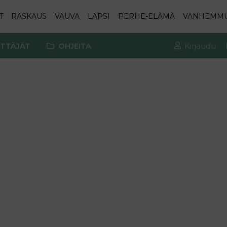
T
RASKAUS
VAUVA
LAPSI
PERHE-ELÄMÄ
VANHEMM
TTÄJÄT
OHJEITA
Kirjaudu