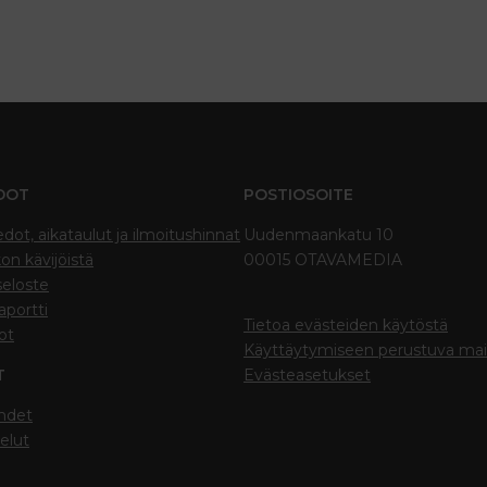
DOT
POSTIOSOITE
edot, aikataulut ja ilmoitushinnat
Uudenmaankatu 10
on kävijöistä
00015 OTAVAMEDIA
seloste
portti
Tietoa evästeiden käytöstä
ot
Käyttäytymiseen perustuva ma
T
Evästeasetukset
hdet
elut