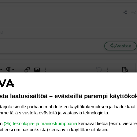
#2
iä.
Vastaa
a vasemmalle
al
ärjestetty lista
editoriin…
saus
Paragraph format
Lisää hyperlinkki
Lisää kuva
Laajennettuun editoriin…
Kumoa
Laajennettuun 
Esikat
ding 1
tä
ärjestämätön lista
 luonnos
ontal line
nen koodi
isäinen spoiler
odi
uonnos
 oikealle
Suurenna sisennystä
ding 2
sta laatusisältöä – evästeillä parempi käyttök
y text
Pienennä sisennystä
ing 3
rjota sinulle parhaan mahdollisen käyttökokemuksen ja laadukkaat s
me tällä sivustolla evästeitä ja vastaavia teknologioita.
Lähetä vastaus
en
(95) teknologia- ja mainoskumppania
keräävät tietoa (esim. vieraile
laitteesi ominaisuuk­sista) seuraaviin käyttötarkoituksiin: