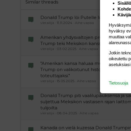
Trebuchet MS
Similar threads
Sisäll
Kohden
Verdana
Kävijä
Donald Trump löi Putelle luun kurkkuun
vierailija
11.11.2024
Aihe vapaa
Hyväksymällä
hyväksy eväs
muuttaa val
Amerikan yhdysvaltojen presidentti Don
alareunass
Trump teki Meksikon kanssa diilin
vierailija
03.02.2025
Aihe vapaa
Jotkin tekno
oikeutettu 
"Amerikan kansa haluaa muutosta. Dona
asetuksiasi
Trump on valikoitunut historiallisen kää
toteuttajaksi."
vierailija
15.05.2025
Aihe vapaa
Tietosuoja
Donald Trump piti vaalilupauksensa ja sa
suljettua Meksikon vastaisen rajan Iaittom
tulijoilta
vierailija
08.04.2025
Aihe vapaa
Kanada on vielä kuzessa Donald Trumpi