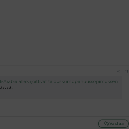
#1
di-Arabia allekirjoittivat talouskumppanuussopimuksen
ttavasti.
Vastaa