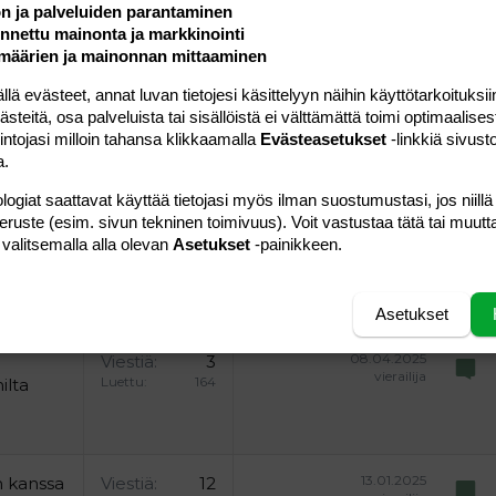
ön ja palveluiden parantaminen
nettu mainonta ja markkinointi
määrien ja mainonnan mittaaminen
11.11.2024
Viestiä
21
vierailija
Luettu
478
 evästeet, annat luvan tietojesi käsittelyyn näihin käyttötarkoituksiin
teitä, osa palveluista tai sisällöistä ei välttämättä toimi optimaalisest
03.02.2025
intojasi milloin tahansa klikkaamalla
Evästeasetukset
-linkkiä sivust
ald
Viestiä
1
vierailija
a.
Luettu
162
logiat saattavat käyttää tietojasi myös ilman suostumustasi, jos niillä
peruste (esim. sivun tekninen toimivuus). Voit vastustaa tätä tai muutt
09.03.2026
ld
Viestiä
7
 valitsemalla alla olevan
Asetukset
-painikkeen.
vierailija
Luettu
211
nteen
Asetukset
08.04.2025
i
Viestiä
3
vierailija
Luettu
164
ilta
13.01.2025
n kanssa
Viestiä
12