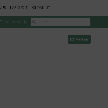
UUS
LASKURIT
KILPAILUT
Rekisteröidy
Vastaa