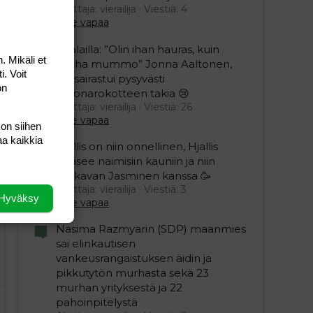
Aloittaja: vierailija
Viestiä: 4
Aihe vapaa
Sillälailla: ”Olin ihan hauras, kuin
. Mikäli et
vanha mummo” Jonna Aaltonen,
i. Voit
46, sairastui pysyvästi
on
koronarokotteen takia 😢
Aloittaja: vierailija
Viestiä: 26
Aihe vapaa
 on siihen
aa kaikkia
Hjallis on niin onnellinen, Hjallis
pääsee naimisiin kauniin ja niin
mukavan Jasminen kanssa 🥳
Aloittaja: vierailija
Viestiä: 3
Hyväksy
Aihe vapaa
Nasima Razmyarin (SDP) maanmies
sai elinkautisen
vankeusrangaistuksen äidin ja
pikkutytön murhasta sekä 23
murhan yrityksestä ja 22
pahoinpitelystä