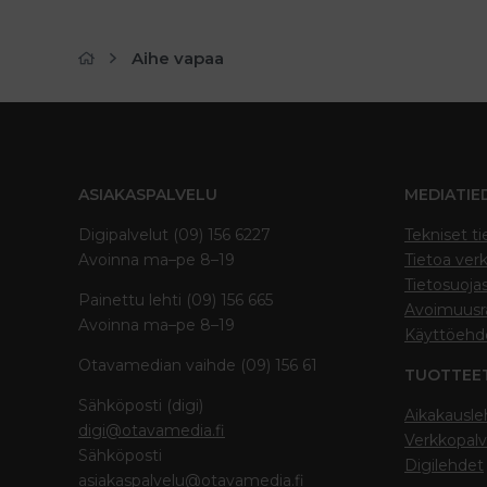
Aihe vapaa
ASIAKASPALVELU
MEDIATIE
Digipalvelut (09) 156 6227
Tekniset ti
Avoinna ma–pe 8–19
Tietoa verk
Tietosuoja
Painettu lehti (09) 156 665
Avoimuusra
Avoinna ma–pe 8–19
Käyttöehd
Otavamedian vaihde (09) 156 61
TUOTTEE
Sähköposti (digi)
Aikakausle
digi@otavamedia.fi
Verkkopalv
Sähköposti
Digilehdet
asiakaspalvelu@otavamedia.fi