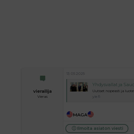
i
t
t
i
t
a
j
a
13.05.2025
Yhdysvallat ja Sau
vierailija
Uutiset nopeasti ja luote
Vieras
yle.fi
MAGA
Ilmoita asiaton viesti