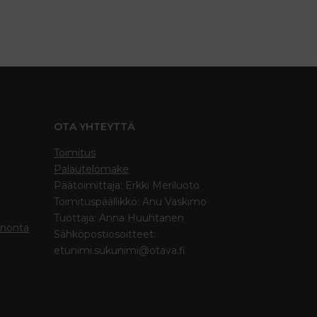
OTA YHTEYTTÄ
Toimitus
Palautelomake
Päätoimittaja: Erkki Meriluoto
Toimituspäällikkö: Anu Vaskimo
Tuottaja: Anna Huuhtanen
inonta
Sähköpostiosoitteet:
etunimi.sukunimi@otava.fi