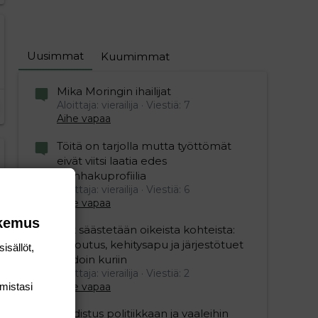
Uusimmat
Kuumimmat
Mika Moringin ihailijat
Aloittaja: vierailija
Viestiä: 7
Aihe vapaa
Töitä on tarjolla mutta työttömät
eivät viitsi laatia edes
editoriin…
sele
työnhakuprofiilia
Aloittaja: vierailija
Viestiä: 6
Aihe vapaa
okemus
Nyt säästetään oikeista kohteista:
kotoutus, kehitysapu ja järjestötuet
isällöt,
vihdoin kuriin
Aloittaja: vierailija
Viestiä: 2
Aihe vapaa
mis­tasi
Uudistus politiikkaan ja vaaleihin