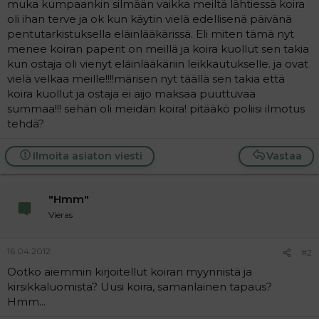
muka kumpaankin silmään vaikka meiltä lähtiessä koira
a
oli ihan terve ja ok kun käytin vielä edellisenä päivänä
j
a
pentutarkistuksella eläinlääkärissä. Eli miten tämä nyt
menee koiran paperit on meillä ja koira kuollut sen takia
kun ostaja oli vienyt eläinlääkäriin leikkautukselle. ja ovat
vielä velkaa meille!!!!märisen nyt täällä sen takia että
koira kuollut ja ostaja ei aijo maksaa puuttuvaa
summaa!!! sehän oli meidän koira! pitääkö poliisi ilmotus
tehdä?
Ilmoita asiaton viesti
Vastaa
"Hmm"
Vieras
16.04.2012
#2
Ootko aiemmin kirjoitellut koiran myynnistä ja
kirsikkaluomista? Uusi koira, samanlainen tapaus?
Hmm...