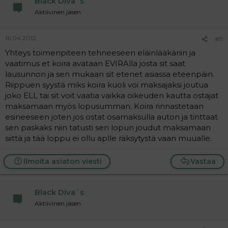
Black Diva´s
Aktiivinen jäsen
16.04.2012
#11
Yhteys toimenpiteen tehneeseen eläinlääkäriin ja
vaatimus et koira avataan EVIRAlla josta sit saat
lausunnon ja sen mukaan sit etenet asiassa eteenpäin.
Riippuen syystä miks koira kuoli voi maksajaksi joutua
joko ELL tai sit voit vaatia vaikka oikeuden kautta ostajat
maksamaan myös lopusumman. Koira rinnastetaan
esineeseen joten jos ostat osamaksulla auton ja tinttaat
sen paskaks niin tatusti sen lopun joudut maksamaan
siittä ja tää loppu ei ollu aplle räksytystä vaan muualle.
Ilmoita asiaton viesti
Vastaa
Black Diva´s
Aktiivinen jäsen