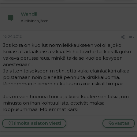
t
i
Wandii
o
n
Aktiivinen jäsen
s
:
16.04.2012
#8
Jos koira on kuollut normileikkaukseen voi olla joko
koirassa tai lääkärissä vikaa. Eli hoitovirhe tai koiralla joku
vakava perussairaus, minkä takia se kuolee kevyeen
anestesiaan...
Ja sitten toisekseen mietin, että kuka eläinlääkäri alkaa
poistamaan noin pieneltä pennulta kirsikkaluomia.
Pienemmän eläimen nukutus on aina riskialttiimpaa.
Jos on vain huonoa tuuria ja koira kuolee sen takia, niin
minusta on ihan kohtuullista, etteivät maksa
loppusummaa. Molemmat kärsii.
Ilmoita asiaton viesti
Vastaa