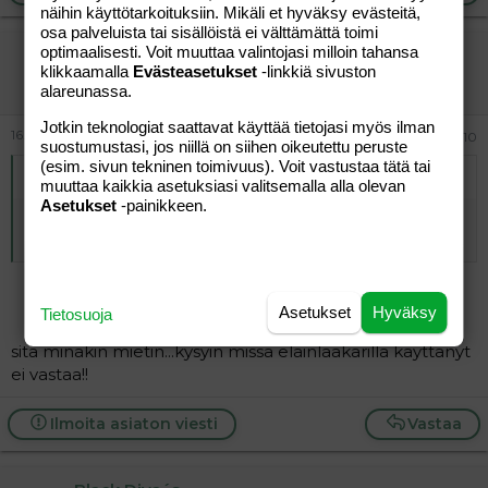
näihin käyttötarkoituksiin. Mikäli et hyväksy evästeitä,
osa palveluista tai sisällöistä ei välttämättä toimi
optimaalisesti. Voit muuttaa valintojasi milloin tahansa
apuaa
klikkaamalla
Evästeasetukset
-linkkiä sivuston
Vieras
alareunassa.
Jotkin teknologiat saattavat käyttää tietojasi myös ilman
16.04.2012
#10
suostumustasi, jos niillä on siihen oikeutettu peruste
(esim. sivun tekninen toimivuus). Voit vastustaa tätä tai
Alkuperäinen kirjoittaja
Äm-mä;26086599
:
muuttaa kaikkia asetuksiasi valitsemalla alla olevan
Asetukset
-painikkeen.
Ei olisi aivan tavatonta jos kuolema olisi huijausta.
Pyytäkää eläinlääkärin todistus.
Asetukset
Hyväksy
Tietosuoja
sitä minäkin mietin...kysyin missä eläinlääkärillä käyttänyt
ei vastaa!!
Ilmoita asiaton viesti
Vastaa