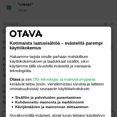
"vieras"
Vieras
16.04.2012
#9
Olet tehnyt tästä jo aloituksen?
http://kaksplus.fi/keskustelu/plussalaiset/mitas-
Kotimaista laatusisältöä – evästeillä parempi
nyt/2116753-miten-taa-asia-menee-me-myytiin-koira-ja/
käyttökokemus
Haluamme tarjota sinulle parhaan mahdollisen
Kävitkö silloin hakemassa koiran pois tai tarkistamassa
käyttökokemuksen ja laadukkaat sisällöt, siksi
kunnon?
käytämme tällä sivustolla evästeitä ja vastaavia
Olivatko leikkauttaneet silloin kuukausi sitten koiran ja
teknologioita.
lähettivätkö kuvat tapauksesta?
Otava
ja sen
(95) teknologia- ja mainoskumppania
keräävät tietoa (esim. vierailemis­tasi sivuista ja laitteesi
Oletko todella noin idiootti ettet pysty asiaa hoitamaan
ominaisuuk­sista) seuraaviin käyttötarkoituksiin:
ilman palstaa vai voiko ihminen oikeasti saada jotain
riemua tekaistessa samasta aiheesta jatkuvasti
Sisällön ja palveluiden parantaminen
feikkialoituksia?
Kohdennettu mainonta ja markkinointi
Kävijämäärien ja mainonnan mittaaminen
Ilmoita asiaton viesti
Vastaa
Hyväksymällä evästeet, annat luvan tietojesi käsittelyyn