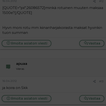
16.04.2012
#12
[QUOTE="pii";26086572]minkä rotuinen muuten maksaa
1500e?[/QUOTE]
Hyvn moni rotu mm kiinanharjakoirasta maksat hyvinkin
tuon summan
Ilmoita asiaton viesti
Vastaa
apuaa
Vieras
16.04.2012
#13
ja koira on 5kk
Ilmoita asiaton viesti
Vastaa