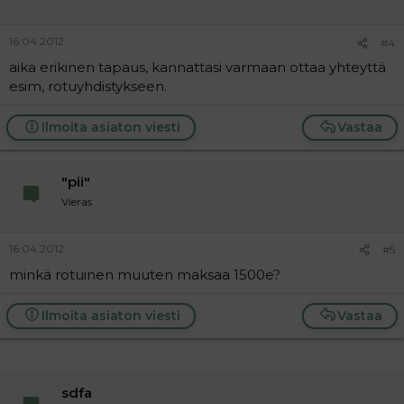
16.04.2012
#4
aika erikinen tapaus, kannattasi varmaan ottaa yhteyttä
esim, rotuyhdistykseen.
Ilmoita asiaton viesti
Vastaa
"pii"
Vieras
16.04.2012
#5
minkä rotuinen muuten maksaa 1500e?
Ilmoita asiaton viesti
Vastaa
sdfa