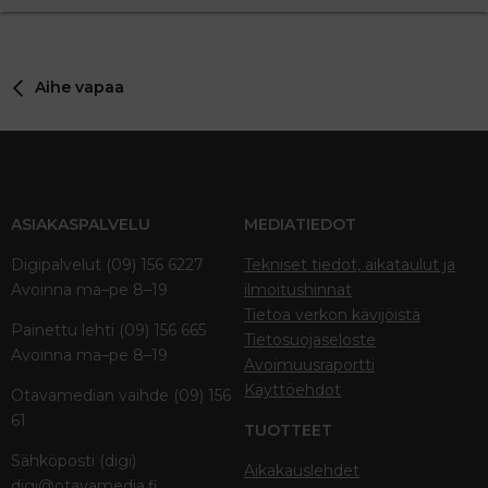
Aihe vapaa
ASIAKASPALVELU
MEDIATIEDOT
Digipalvelut (09) 156 6227
Tekniset tiedot, aikataulut ja
Avoinna ma–pe 8–19
ilmoitushinnat
Tietoa verkon kävijöistä
Painettu lehti (09) 156 665
Tietosuojaseloste
Avoinna ma–pe 8–19
Avoimuusraportti
Käyttöehdot
Otavamedian vaihde (09) 156
61
TUOTTEET
Sähköposti (digi)
Aikakauslehdet
digi@otavamedia.fi