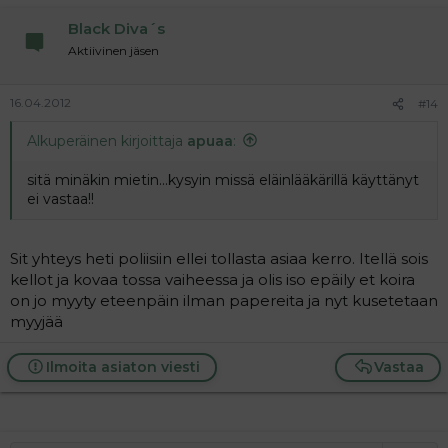
Black Diva´s
Aktiivinen jäsen
16.04.2012
#14
Alkuperäinen kirjoittaja
apuaa
:
sitä minäkin mietin...kysyin missä eläinlääkärillä käyttänyt
ei vastaa!!
Sit yhteys heti poliisiin ellei tollasta asiaa kerro. Itellä sois
kellot ja kovaa tossa vaiheessa ja olis iso epäily et koira
on jo myyty eteenpäin ilman papereita ja nyt kusetetaan
myyjää
Ilmoita asiaton viesti
Vastaa