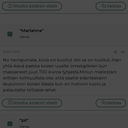
Ilmoita asiaton viesti
Vastaa
"Marianna"
Vieras
16.04.2012
#3
No herrajumala, koira on kuollut niin se on kuollut, ihan
yhtä ikävä paikka koiran uusille omistajillekin kun
maksaneet juuri 700 euroa tyhjästä.Minun mielestäni
erittäin kohtuullista olisi, että saatte eläinlääkärin
lausunnon koiran tilasta kun on hoitoon tuotu ja
palautatte tottakai rahat.
Ilmoita asiaton viesti
Vastaa
"pii"
Vieras