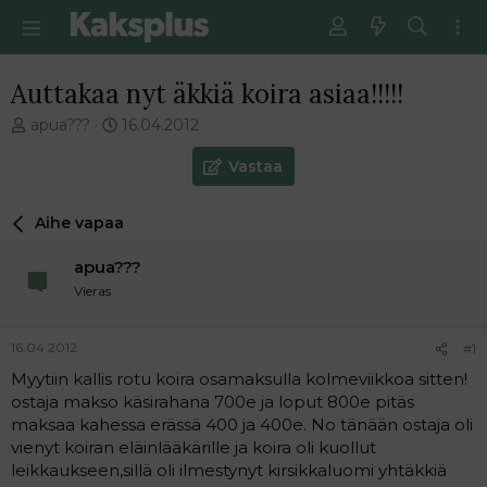
Auttakaa nyt äkkiä koira asiaa!!!!!
V
E
apua???
16.04.2012
i
n
e
s
Vastaa
s
i
t
m
Aihe vapaa
i
m
k
ä
apua???
e
i
t
n
Vieras
j
e
u
n
16.04.2012
#1
n
v
a
i
Myytiin kallis rotu koira osamaksulla kolmeviikkoa sitten!
l
e
ostaja makso käsirahana 700e ja loput 800e pitäs
o
s
maksaa kahessa erässä 400 ja 400e. No tänään ostaja oli
i
t
vienyt koiran eläinlääkärille ja koira oli kuollut
t
i
leikkaukseen,sillä oli ilmestynyt kirsikkaluomi yhtäkkiä
t