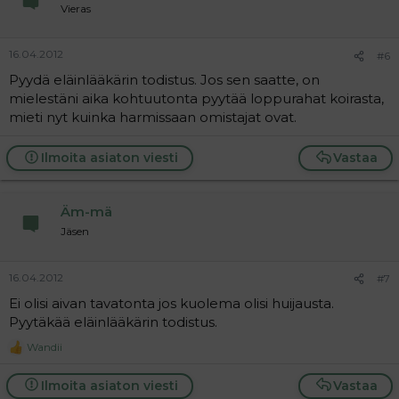
Vieras
16.04.2012
#6
Pyydä eläinlääkärin todistus. Jos sen saatte, on
mielestäni aika kohtuutonta pyytää loppurahat koirasta,
mieti nyt kuinka harmissaan omistajat ovat.
Ilmoita asiaton viesti
Vastaa
Äm-mä
Jäsen
16.04.2012
#7
Ei olisi aivan tavatonta jos kuolema olisi huijausta.
Pyytäkää eläinlääkärin todistus.
Wandii
R
e
a
Ilmoita asiaton viesti
Vastaa
c