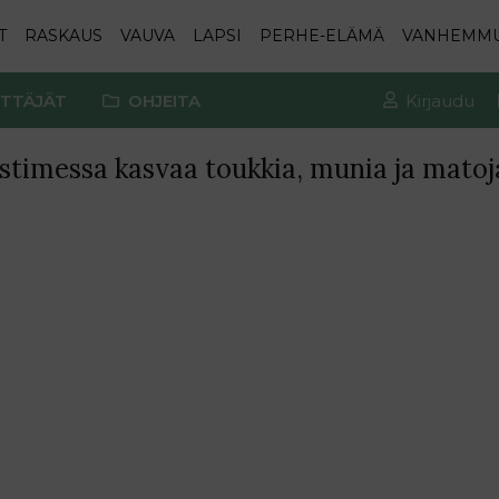
T
RASKAUS
VAUVA
LAPSI
PERHE-ELÄMÄ
VANHEMM
TTÄJÄT
OHJEITA
Kirjaudu
imessa kasvaa toukkia, munia ja matoj