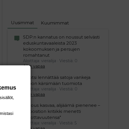
Uusimmat
Kuumimmat
SDP:n kannatus on noussut selvästi
eduskuntavaaleista 2023
kokoomuksen ja persujen
romahtanut
Aloittaja: vierailija
Viestiä: 0
Aihe vapaa
Ruotsi lennättää satoja vankeja
Viroon kärsimään tuomiota
okemus
Aloittaja: vierailija
Viestiä: 0
Aihe vapaa
isällöt,
"Talous kasvaa, alijäämä pienenee –
opposition kritiikki menetti
mis­tasi
uskottavuutensa"
editoriin…
sele
Aloittaja: vierailija
Viestiä: 5
Aihe vapaa