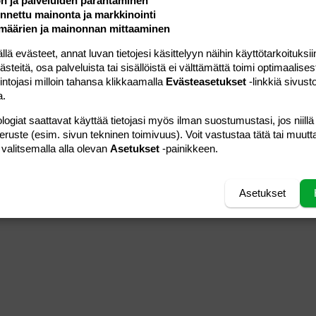
ön ja palveluiden parantaminen
ding 1
tä
ärjestämätön lista
 luonnos
ontal line
nen koodi
isäinen spoiler
odi
nettu mainonta ja markkinointi
uonnos
 oikealle
Suurenna sisennystä
määrien ja mainonnan mittaaminen
ding 2
y text
Pienennä sisennystä
 evästeet, annat luvan tietojesi käsittelyyn näihin käyttötarkoituksiin
ing 3
teitä, osa palveluista tai sisällöistä ei välttämättä toimi optimaalisest
intojasi milloin tahansa klikkaamalla
Evästeasetukset
-linkkiä sivust
Lähetä vastaus
a.
logiat saattavat käyttää tietojasi myös ilman suostumustasi, jos niillä
peruste (esim. sivun tekninen toimivuus). Voit vastustaa tätä tai muutt
 valitsemalla alla olevan
Asetukset
-painikkeen.
Asetukset