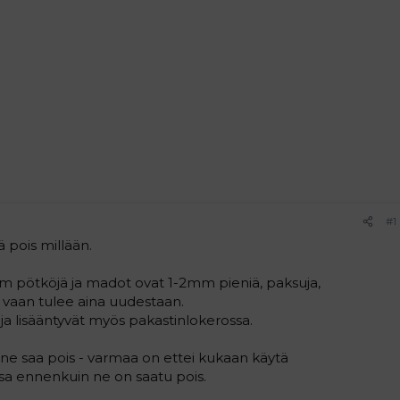
#1
tä pois millään.
mm pötköjä ja madot ovat 1-2mm pieniä, paksuja,
tä vaan tulee aina uudestaan.
ja lisääntyvät myös pakastinlokerossa.
 ne saa pois - varmaa on ettei kukaan käytä
sa ennenkuin ne on saatu pois.