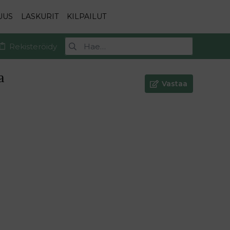
UUS
LASKURIT
KILPAILUT
Rekisteröidy
a
Vastaa