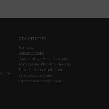
OTA YHTEYTTÄ
Toimitus
Palautelomake
Päätoimittaja: Erkki Meriluoto
Toimituspäällikkö: Anu Vaskimo
Tuottaja: Anna Huuhtanen
inonta
Sähköpostiosoitteet:
etunimi.sukunimi@otava.fi