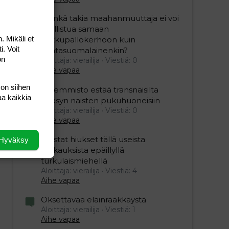
”Minkä takia maahanmuuttaja ei voi
osallistua samaan
. Mikäli et
potkupallokerhoon kuin
i. Voit
kantasuomalainenkin?
on
Aloittaja: vierailija
Viestiä: 0
Aihe vapaa
 on siihen
Vasemmisto estää transnaisilta
aa kaikkia
pääsyn naisten pukuhuoneisiin
Aloittaja: vierailija
Viestiä: 0
Aihe vapaa
Mustat hiukset tällä useista
Hyväksy
raiskauksista epäillyllä
turkulaismiehellä
Aloittaja: vierailija
Viestiä: 4
Aihe vapaa
Oksettavaa eläinrääkkäystä
Aloittaja: vierailija
Viestiä: 1
Aihe vapaa