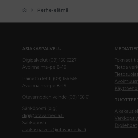
Perhe-elämä
ASIAKASPALVELU
MEDIATIE
Digipalvelut (09) 156 6227
Tekniset ti
Avoinna ma–pe 8–19
Tietoa verk
Tietosuoja
Painettu lehti (09) 156 665
Avoimuusra
Avoinna ma–pe 8–19
Käyttöehd
Otavamedian vaihde (09) 156 61
TUOTTEE
Sähköposti (digi)
Aikakausle
digi@otavamedia.fi
Verkkopalv
Sähköposti
Digilehdet
asiakaspalvelu@otavamedia.fi