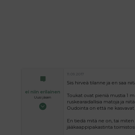
i
t
t
i
t
a
j
a
11.09.2017
Siis hirveä tilanne ja en saa nii
ei niin erilainen
Toukat ovat pieniä mustia 1 
Uusi jäsen
ruskearaidallisia matoja ja nii
01.11.2015
Oudointa on että ne kasvavat 
3
0
En tiedä mitä ne on, tai miten
1
jääkaappipakastinta toimistos
41