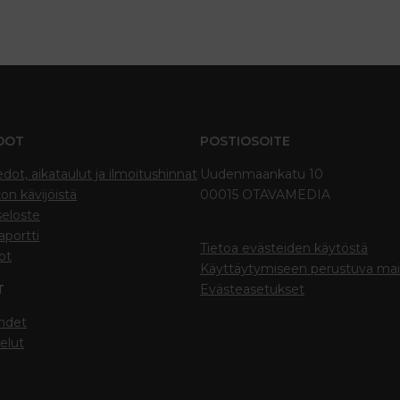
DOT
POSTIOSOITE
edot, aikataulut ja ilmoitushinnat
Uudenmaankatu 10
on kävijöistä
00015 OTAVAMEDIA
seloste
portti
Tietoa evästeiden käytöstä
ot
Käyttäytymiseen perustuva ma
T
Evästeasetukset
hdet
elut