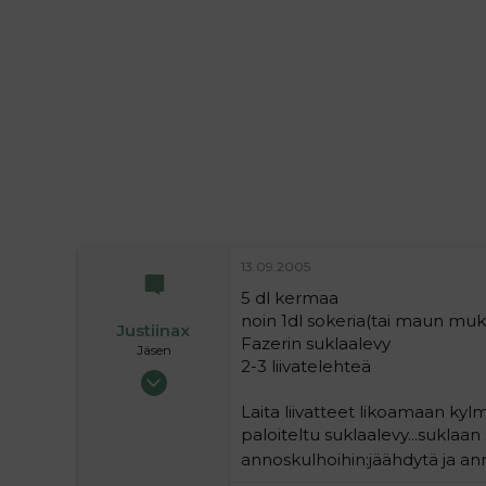
i
t
t
i
t
a
j
a
13.09.2005
5 dl kermaa
noin 1dl sokeria(tai maun muk
Justiinax
Fazerin suklaalevy
Jäsen
2-3 liivatelehteä
10.07.2005
231
Laita liivatteet likoamaan ky
0
paloiteltu suklaalevy...suklaan s
16
annoskulhoihin:jäähdytä ja ann