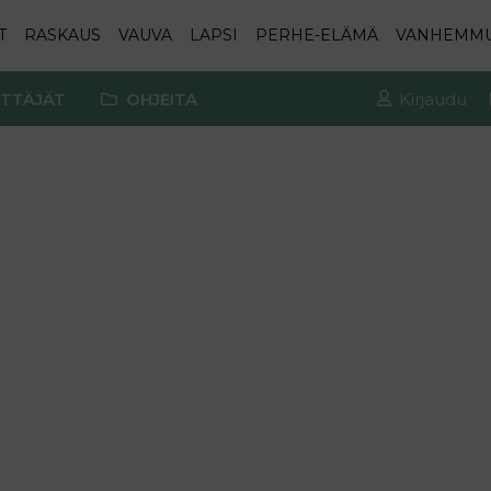
T
RASKAUS
VAUVA
LAPSI
PERHE-ELÄMÄ
VANHEMM
TTÄJÄT
OHJEITA
Kirjaudu