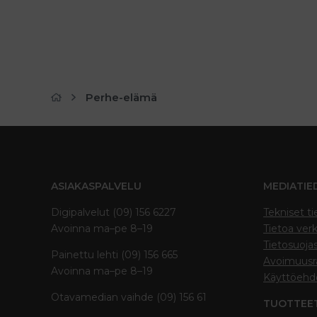
Perhe-elämä
ASIAKASPALVELU
MEDIATIE
Digipalvelut (09) 156 6227
Tekniset ti
Avoinna ma–pe 8–19
Tietoa verk
Tietosuoja
Painettu lehti (09) 156 665
Avoimuusra
Avoinna ma–pe 8–19
Käyttöehd
Otavamedian vaihde (09) 156 61
TUOTTEE