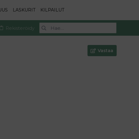
UUS
LASKURIT
KILPAILUT
Rekisteröidy
Vastaa