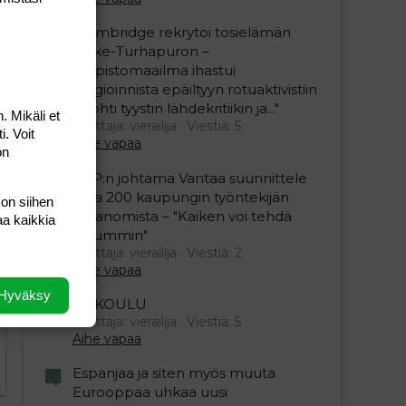
"Cambridge rekrytoi tosielämän
woke-Turhapuron –
yliopistomaailma ihastui
plagioinnista epäiltyyn rotuaktivistiin
unohti tyystin lähdekritiikin ja..."
. Mikäli et
Aloittaja: vierailija
Viestiä: 5
i. Voit
Aihe vapaa
on
SDP:n johtama Vantaa suunnittele
jopa 200 kaupungin työntekijän
 on siihen
irtisanomista – "Kaiken voi tehdä
aa kaikkia
reilummin"
Aloittaja: vierailija
Viestiä: 2
Aihe vapaa
Hyväksy
ESIKOULU
Aloittaja: vierailija
Viestiä: 5
Aihe vapaa
Espanjaa ja siten myös muuta
Eurooppaa uhkaa uusi