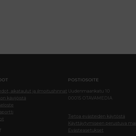
DOT
POSTIOSOITE
edot, aikataulut ja ilmoitushinnat
Uudenmaankatu 10
on kävijöistä
00015 OTAVAMEDIA
seloste
portti
Tietoa evästeiden käytöstä
ot
Käyttäytymiseen perustuva ma
T
Evästeasetukset