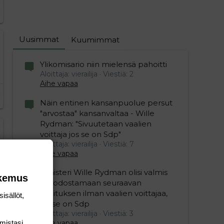
Uusimmat
Kuumimmat
Ylikomisario niin mielensä pahoitti
Aloittaja: vierailija
Viestiä: 2
Aihe vapaa
Näin entinen kansanpuolue persut
"arvostaa" kansanvaltaa - Wille
Rydman: "Sivuutetaan vaalien
voittaja jos se on Sdp"
editoriin…
sele
Aloittaja: vierailija
Viestiä: 7
Aihe vapaa
Ministeri Wille Rydman olisi valmis
okemus
muodostamaan seuraavan
hallituksen ilman vaalien voittajaa,
isällöt,
jos se on Sdp
Aloittaja: vierailija
Viestiä: 3
Aihe vapaa
mis­tasi