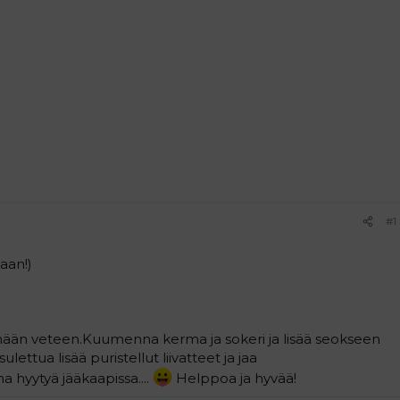
#1
aan!)
lmään veteen.Kuumenna kerma ja sokeri ja lisää seokseen
ulettua lisää puristellut liivatteet ja jaa
a hyytyä jääkaapissa....
Helppoa ja hyvää!