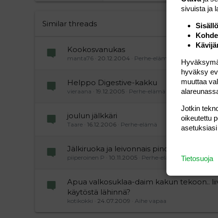
26
Times New Roman
sivuista ja 
Trebuchet MS
Similar threads
Sisäll
Kohden
Verdana
Kävijä
Kookosvanukas
manta76
20.12.2004
Perhe-elämä
Hyväksymällä
hyväksy eväs
muuttaa val
Helppo Digestive-kakku
alareunass
vieraana
19.12.2005
Perhe-elämä
Jotkin tekno
joulun jälkkäri
oikeutettu 
Taare
16.12.2006
Perhe-elämä
asetuksiasi
Jälkiruoka ja leivonnais pino
piiperoinen P
10.11.2005
Perhe-elämä
Tietosuoja
Apua valkosuklaa-daim kakun tekoon.. li
käytöstä lähinnä?
kotikokki
24.07.2009
Aihe vapaa