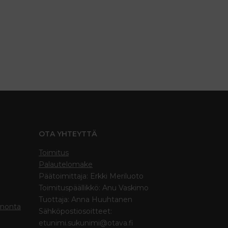
OTA YHTEYTTÄ
Toimitus
Palautelomake
Päätoimittaja: Erkki Meriluoto
Toimituspäällikkö: Anu Vaskimo
Tuottaja: Anna Huuhtanen
inonta
Sähköpostiosoitteet:
etunimi.sukunimi@otava.fi