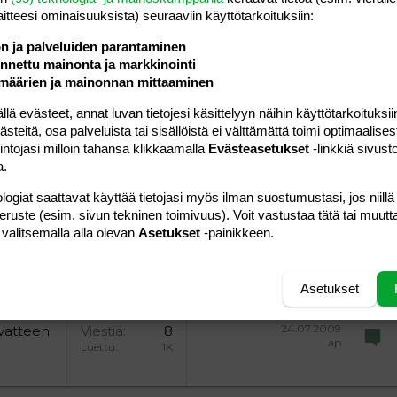
laitteesi ominaisuuk­sista) seuraaviin käyttötarkoituksiin:
ön ja palveluiden parantaminen
nettu mainonta ja markkinointi
määrien ja mainonnan mittaaminen
20.12.2004
Viestiä
0
manta76
Luettu
735
 evästeet, annat luvan tietojesi käsittelyyn näihin käyttötarkoituksiin
teitä, osa palveluista tai sisällöistä ei välttämättä toimi optimaalisest
intojasi milloin tahansa klikkaamalla
Evästeasetukset
03.01.2006
-linkkiä sivust
Viestiä
1
Riesen
a.
Luettu
20K
logiat saattavat käyttää tietojasi myös ilman suostumustasi, jos niillä
16.12.2006
Viestiä
0
peruste (esim. sivun tekninen toimivuus). Voit vastustaa tätä tai muutt
Taare
Luettu
362
 valitsemalla alla olevan
Asetukset
-painikkeen.
11.11.2005
Viestiä
4
Jaanuska
Luettu
3K
Asetukset
24.07.2009
ivatteen
Viestiä
8
ap
Luettu
1K