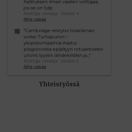
hallituksen ilman vaalien voittajaa,
jos se on Sdp
Aloittaja: vierailija
Viestiä: 4
Aihe vapaa
"Cambridge rekrytoi tosielämän
woke-Turhapuron –
yliopistomaailma ihastui
plagioinnista epäiltyyn rotuaktivistiin
unohti tyystin lähdekritiikin ja..."
Aloittaja: vierailija
Viestiä: 5
Aihe vapaa
Yhteistyössä