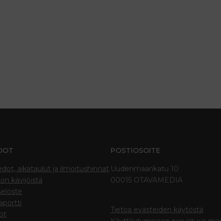
DOT
POSTIOSOITE
edot, aikataulut ja ilmoitushinnat
Uudenmaankatu 10
on kävijöistä
00015 OTAVAMEDIA
seloste
portti
Tietoa evästeiden käytöstä
ot