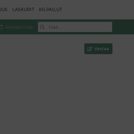
UUS
LASKURIT
KILPAILUT
Rekisteröidy
Vastaa