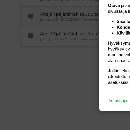
Otava
ja s
sivuista ja 
Äitejä Ypäjältä/lähiseudulta?!
jomppu83
13.06.2005
Perhe-elämä
Sisäll
Kohden
Kävijä
Äitejä Ypäjältä/lähiseudulta?!
jomppu83
13.06.2005
Perhe-elämä
Hyväksymällä
hyväksy eväs
muuttaa val
alareunass
Jotkin tekno
oikeutettu 
asetuksiasi
Tietosuoja