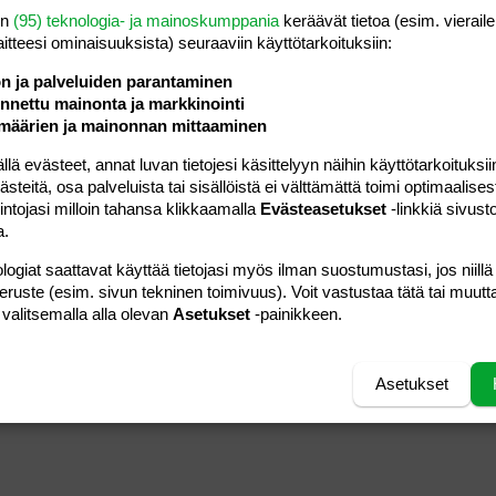
en
(95) teknologia- ja mainoskumppania
keräävät tietoa (esim. vieraile
laitteesi ominaisuuk­sista) seuraaviin käyttötarkoituksiin:
29.06.2005
Viestiä
1
jomppu83
Luettu
172
ön ja palveluiden parantaminen
nettu mainonta ja markkinointi
määrien ja mainonnan mittaaminen
21.06.2005
Viestiä
1
jomppu83
Luettu
195
 evästeet, annat luvan tietojesi käsittelyyn näihin käyttötarkoituksiin
teitä, osa palveluista tai sisällöistä ei välttämättä toimi optimaalisest
intojasi milloin tahansa klikkaamalla
Evästeasetukset
-linkkiä sivust
a.
logiat saattavat käyttää tietojasi myös ilman suostumustasi, jos niillä
peruste (esim. sivun tekninen toimivuus). Voit vastustaa tätä tai muutt
 valitsemalla alla olevan
Asetukset
-painikkeen.
Asetukset