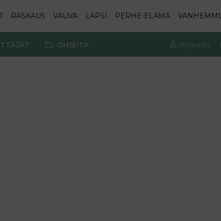
T
RASKAUS
VAUVA
LAPSI
PERHE-ELÄMÄ
VANHEMM
TTÄJÄT
OHJEITA
Kirjaudu