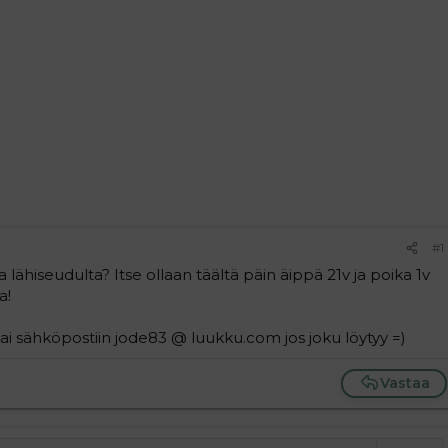
#1
ka lähiseudulta? Itse ollaan täältä päin äippä 21v ja poika 1v
a!
tai sähköpostiin jode83 @ luukku.com jos joku löytyy =)
Vastaa