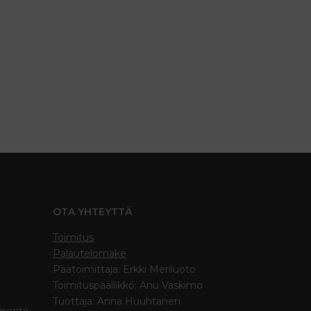
OTA YHTEYTTÄ
Toimitus
Palautelomake
Päätoimittaja: Erkki Meriluoto
Toimituspäällikkö: Anu Vaskimo
Tuottaja: Anna Huuhtanen