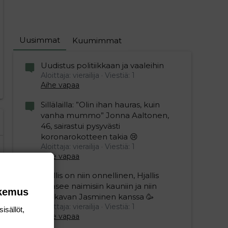
editoriin…
sele
Uusimmat
Kuumimmat
Uudistus politiikkaan ja vaaleihin
Aloittaja: vierailija
Viestiä: 1
Aihe vapaa
Sillälailla: ”Olin ihan hauras, kuin
vanha mummo” Jonna Aaltonen,
46, sairastui pysyvästi
koronarokotteen takia 😢
Aloittaja: vierailija
Viestiä: 1
Aihe vapaa
Hjallis on niin onnellinen, Hjallis
pääsee naimisiin kauniin ja niin
okemus
mukavan Jasminen kanssa 🥳
Aloittaja: vierailija
Viestiä: 1
isällöt,
Aihe vapaa