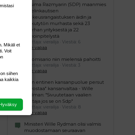
Nasima Razmyarin (SDP) maanmies
mis­tasi
sai elinkautisen
vankeusrangaistuksen äidin ja
pikkutytön murhasta sekä 23
murhan yrityksestä ja 22
pahoinpitelystä
Aloittaja: vierailija
Viestiä: 6
. Mikäli et
Aihe vapaa
i. Voit
on
Ylikomisario niin mielensä pahoitti
Aloittaja: vierailija
Viestiä: 3
Aihe vapaa
 on siihen
aa kaikkia
Näin entinen kansanpuolue persut
"arvostaa" kansanvaltaa - Wille
Rydman: "Sivuutetaan vaalien
voittaja jos se on Sdp"
Hyväksy
Aloittaja: vierailija
Viestiä: 8
Aihe vapaa
Ministeri Wille Rydman olisi valmis
muodostamaan seuraavan