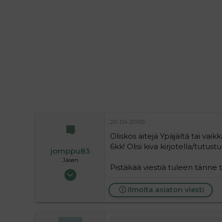
i
t
t
i
t
a
j
a
20.04.2005
Oliskos äitejä Ypäjältä tai vaik
6kk! Olisi kiva kirjotella/tutustu
jomppu83
Jäsen
Pistäkää viestiä tuleen tänne 
02.11.2004
71
Ilmoita asiaton viesti
0
6