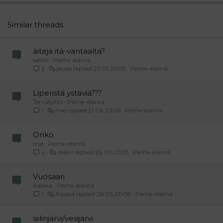
22
Times New Roman
26
Trebuchet MS
Similar threads
Verdana
äitejä itä-vantaalta?
ketlin
Perhe-elämä
jeude
22.01.2009
Perhe-elämä
3
Liperistä ystäviä???
Tervatyttö
Perhe-elämä
mie
21.06.2006
Perhe-elämä
1
Onko
mie
Perhe-elämä
drewi
26.09.2005
Perhe-elämä
4
Vuosaari
Äipskä
Perhe-elämä
Äipskä
28.05.2008
Perhe-elämä
1
siilinjärvi/vesijärvi