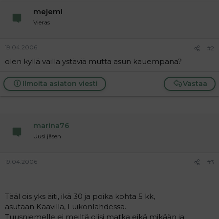
a
mejemi
j
a
Vieras
19.04.2006
#2
olen kyllä vailla ystäviä mutta asun kauempana?
Ilmoita asiaton viesti
Vastaa
marina76
Uusi jäsen
19.04.2006
#3
Tääl ois yks äiti, ikä 30 ja poika kohta 5 kk,
asutaan Kaavilla, Luikonlahdessa.
Tuusniemelle ei meiltä olisi matka eikä mikään ja