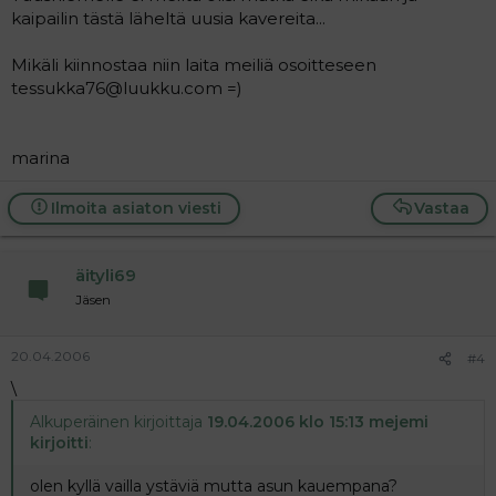
kaipailin tästä läheltä uusia kavereita...
Mikäli kiinnostaa niin laita meiliä osoitteseen
tessukka76@luukku.com =)
marina
Ilmoita asiaton viesti
Vastaa
äityli69
Jäsen
20.04.2006
#4
\
Alkuperäinen kirjoittaja
19.04.2006 klo 15:13 mejemi
kirjoitti
:
olen kyllä vailla ystäviä mutta asun kauempana?