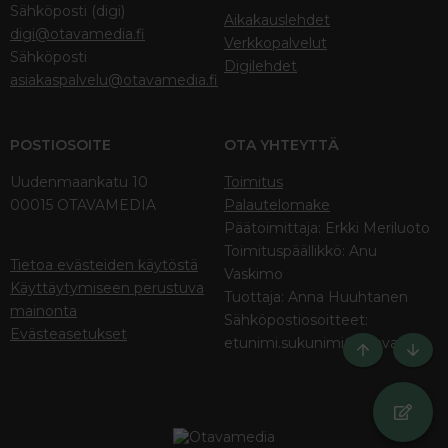
Sähköposti (digi)
Aikakauslehdet
digi@otavamedia.fi
Verkkopalvelut
Sähköposti
Digilehdet
asiakaspalvelu@otavamedia.fi
POSTIOSOITE
OTA YHTEYTTÄ
Uudenmaankatu 10
Toimitus
00015 OTAVAMEDIA
Palautelomake
Päätoimittaja: Erkki Meriluoto
Toimituspäällikkö: Anu
Tietoa evästeiden käytöstä
Vaskimo
Käyttäytymiseen perustuva
Tuottaja: Anna Huuhtanen
mainonta
Sähköpostiosoitteet:
Evästeasetukset
etunimi.sukunimi@otava.fi
Ylös
Bott