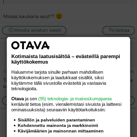
Missäs kaukana asut??
Ilmoita asiaton viesti
Vastaa
äippäliini-82
Jäsen
Kotimaista laatusisältöä – evästeillä parempi
käyttökokemus
22.04.2006
Haluamme tarjota sinulle parhaan mahdollisen
#5
käyttökokemuksen ja laadukkaat sisällöt, siksi
Täällä yks äippä tuusniemeltä. tyttö 1v8kk ja itse 24v. kiva
käytämme tällä sivustolla evästeitä ja vastaavia
kun on muitakin palstailijoita täältä!!
teknologioita.
Otava
ja sen
(95) teknologia- ja mainoskumppania
Ilmoita asiaton viesti
Vastaa
keräävät tietoa (esim. vierailemis­tasi sivuista ja laitteesi
ominaisuuk­sista) seuraaviin käyttötarkoituksiin:
Mutsi90
Sisällön ja palveluiden parantaminen
Kohdennettu mainonta ja markkinointi
Uusi jäsen
Kävijämäärien ja mainonnan mittaaminen