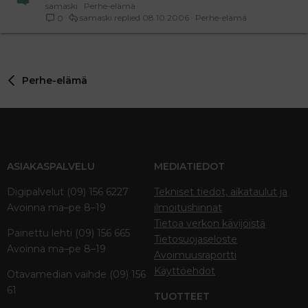
samaski
Perhe-elämä
samaski
08.10.2006
Perhe-elämä
0
Perhe-elämä
ASIAKASPALVELU
MEDIATIEDOT
Digipalvelut (09) 156 6227
Tekniset tiedot, aikataulut ja
Avoinna ma–pe 8–19
ilmoitushinnat
Tietoa verkon kävijöistä
Painettu lehti (09) 156 665
Tietosuojaseloste
Avoinna ma–pe 8–19
Avoimuusraportti
Käyttöehdot
Otavamedian vaihde (09) 156
61
TUOTTEET