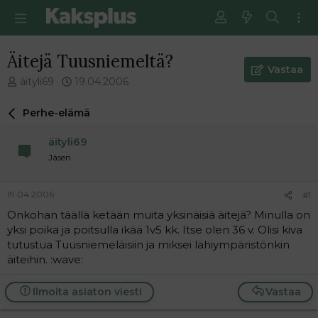
Äitejä Tuusniemeltä?
Vastaa
V
E
äityli69
19.04.2006
i
n
e
s
Perhe-elämä
s
i
t
m
äityli69
i
m
Jäsen
k
ä
e
i
t
n
19.04.2006
#1
j
e
Onkohan täällä ketään muita yksinäisiä äitejä? Minulla on
u
n
yksi poika ja poitsulla ikää 1v5 kk. Itse olen 36 v. Olisi kiva
n
v
a
i
tutustua Tuusniemeläisiin ja miksei lähiympäristönkin
l
e
äiteihin. :wave:
o
s
i
t
Ilmoita asiaton viesti
Vastaa
t
i
t