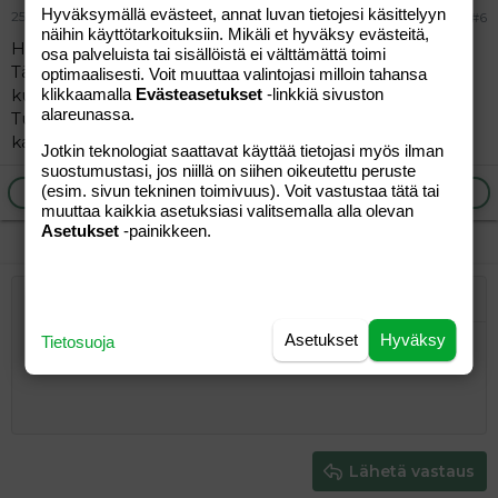
Hyväksymällä evästeet, annat luvan tietojesi käsittelyyn
25.10.2018
#6
näihin käyttötarkoituksiin. Mikäli et hyväksy evästeitä,
Hei !
osa palveluista tai sisällöistä ei välttämättä toimi
Tämä on jo aika vanha viestiketju, mutta kokeilen
optimaalisesti. Voit muuttaa valintojasi milloin tahansa
kuitenkin onneani. Elikkä täällä on 28 vuotias
klikkaamalla
Evästeasetukset
-linkkiä sivuston
alareunassa.
Tuusniemeläinen 3 kuukautisen vauvan äiti joka etsii
kaveria/ ystävää.
Jotkin teknologiat saattavat käyttää tietojasi myös ilman
suostumustasi, jos niillä on siihen oikeutettu peruste
(esim. sivun tekninen toimivuus). Voit vastustaa tätä tai
Ilmoita asiaton viesti
Vastaa
muuttaa kaikkia asetuksiasi valitsemalla alla olevan
Asetukset
-painikkeen.
Järjestetty lista
Lihavoitu
Kursivoitu
Laajennettuun editoriin…
Lista
Laajennettuun editoriin…
Lisää hyperlinkki
Lisää kuva
Hymiöt
Laajennettuun editorii
Kumoa
Laajennettuu
Esikat
Asetukset
Hyväksy
Tietosuoja
Järjestämätön lista
Kirjoita vastaus...
Tasaa vasemmalle
9
Normal
Tallenna luonnos
Arial
Fontin koko
Tasaus
Lainaus
Tee uudelleen
Lisää video/media
BBCode-näkymä
Tekstiväri
Paragraph format
Lisää taulukko
Poista muotoilu
Kirjasintyyli
Insert horizontal line
Luonnokset
Yliviivaa
Spoiler
Alleviivattu
Koodi
Rivinsisäinen koodi
Rivinsisäinen spoiler
10
Poista luonnos
Book Antiqua
Suurenna sisennystä
Heading 1
Keskitä
12
Courier New
Pienennä sisennystä
Tasaa oikealle
Heading 2
15
Georgia
Justify text
Heading 3
Lähetä vastaus
18
Tahoma