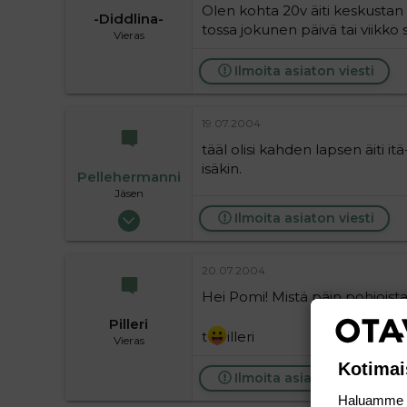
Olen kohta 20v äiti keskustan l
-Diddlina-
tossa jokunen päivä tai viikko si
Vieras
Ilmoita asiaton viesti
19.07.2004
tääl olisi kahden lapsen äiti it
isäkin.
Pellehermanni
Jäsen
24.04.2004
Ilmoita asiaton viesti
68
0
20.07.2004
6
Hei Pomi! Mistä päin pohjoista
Pilleri
t
illeri
Vieras
Kotimai
Ilmoita asiaton viesti
Haluamme ta