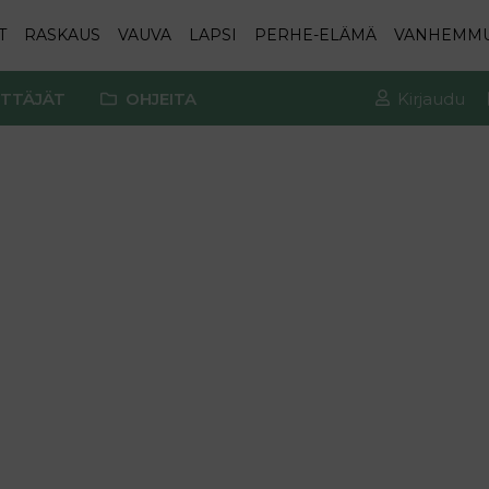
T
RASKAUS
VAUVA
LAPSI
PERHE-ELÄMÄ
VANHEMM
TTÄJÄT
OHJEITA
Kirjaudu