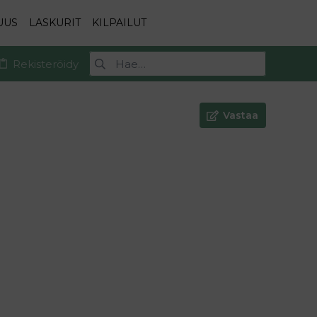
UUS
LASKURIT
KILPAILUT
Rekisteröidy
Vastaa