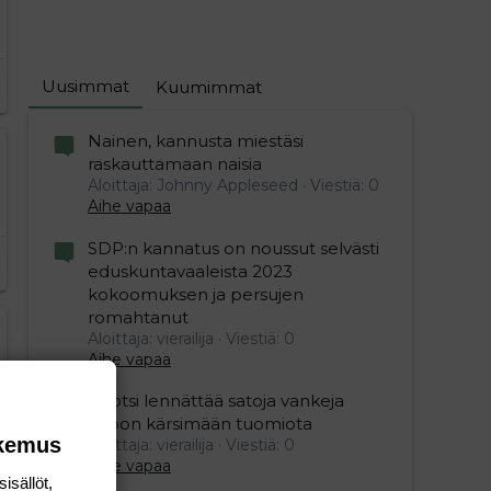
Uusimmat
Kuumimmat
Nainen, kannusta miestäsi
raskauttamaan naisia
Aloittaja: Johnny Appleseed
Viestiä: 0
Aihe vapaa
SDP:n kannatus on noussut selvästi
eduskuntavaaleista 2023
kokoomuksen ja persujen
romahtanut
Aloittaja: vierailija
Viestiä: 0
Aihe vapaa
Ruotsi lennättää satoja vankeja
Viroon kärsimään tuomiota
okemus
Aloittaja: vierailija
Viestiä: 0
Aihe vapaa
isällöt,