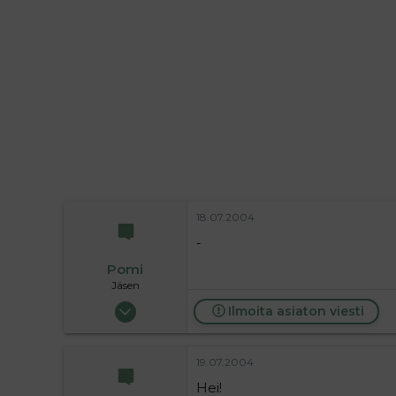
i
t
t
i
t
a
j
a
18.07.2004
-
Pomi
Jäsen
06.06.2004
Ilmoita asiaton viesti
63
0
19.07.2004
6
Hei!