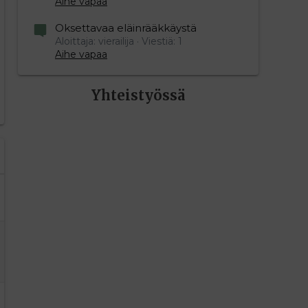
Aihe vapaa
editoriin…
sele
Oksettavaa eläinrääkkäystä
Aloittaja: vierailija
Viestiä: 1
Aihe vapaa
Yhteistyössä