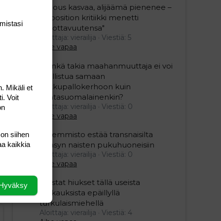
"Talous kasvaa, alijäämä pienenee –
opposition kritiikki menetti
mis­tasi
uskottavuutensa"
Aloittaja: vierailija
Viestiä: 5
Aihe vapaa
”Minkä takia maahanmuuttaja ei voi
osallistua samaan
potkupallokerhoon kuin
. Mikäli et
kantasuomalainenkin?
i. Voit
Aloittaja: vierailija
Viestiä: 0
on
Aihe vapaa
Vasemmisto estää transnaisilta
 on siihen
pääsyn naisten pukuhuoneisiin
aa kaikkia
Aloittaja: vierailija
Viestiä: 0
Aihe vapaa
Mustat hiukset tällä useista
Hyväksy
raiskauksista epäillyllä
turkulaismiehellä
Aloittaja: vierailija
Viestiä: 4