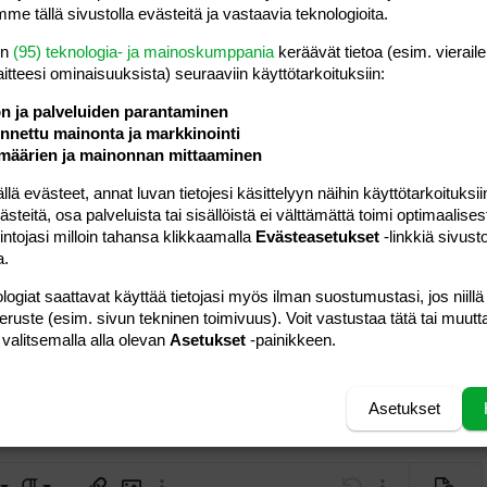
me tällä sivustolla evästeitä ja vastaavia teknologioita.
#5
en
(95) teknologia- ja mainoskumppania
keräävät tietoa (esim. vieraile
laitteesi ominaisuuk­sista) seuraaviin käyttötarkoituksiin:
Tapaninkylästä tarkemmin. 31v naimisissa oleva, esikoista
ön ja palveluiden parantaminen
e marraskuun alkuun vauvelille.
nettu mainonta ja markkinointi
määrien ja mainonnan mittaaminen
e vuotta sitten ja töitten ja opiskelujen vuoksi kaikki muu
 evästeet, annat luvan tietojesi käsittelyyn näihin käyttötarkoituksiin
olelta on jäänyt. Joten - tässähän olisi tilaisuus.
teitä, osa palveluista tai sisällöistä ei välttämättä toimi optimaalisest
intojasi milloin tahansa klikkaamalla
Evästeasetukset
-linkkiä sivust
a.
logiat saattavat käyttää tietojasi myös ilman suostumustasi, jos niillä
peruste (esim. sivun tekninen toimivuus). Voit vastustaa tätä tai muutt
Vastaa
 valitsemalla alla olevan
Asetukset
-painikkeen.
Asetukset