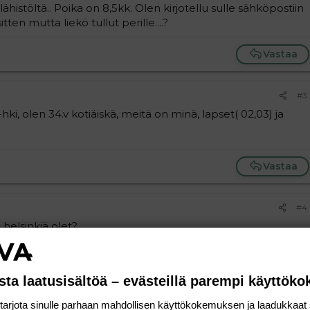
ähistöltä.. Poika on 8,5kk. Olen kirjotellu sulle sähköpostiin
tten mutta liekö tullut perille....?
Vastaa
#3
ä-hki, olen 34.v kotiäiskä, meitä on minä, lapset( 02,03) ja
Vastaa
#4
 helsinkiä olet?
sta laatusisältöä – evästeillä parempi käyttök
Vastaa
rjota sinulle parhaan mahdollisen käyttökokemuksen ja laadukkaat s