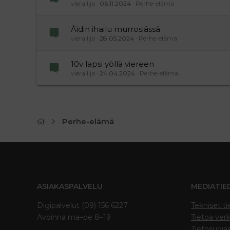
vierailija
06.11.2024
Perhe-elämä
Äidin ihailu murrosiässä
vierailija
28.05.2024
Perhe-elämä
10v lapsi yöllä viereen
vierailija
24.04.2024
Perhe-elämä
Perhe-elämä
ASIAKASPALVELU
MEDIATIE
Digipalvelut (09) 156 6227
Tekniset ti
Avoinna ma–pe 8–19
Tietoa verk
Tietosuoja