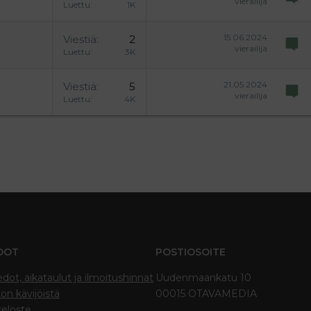
vierailija
Luettu
1K
15.06.2024
Viestiä
2
vierailija
Luettu
3K
21.05.2024
Viestiä
5
vierailija
Luettu
4K
DOT
POSTIOSOITE
edot, aikataulut ja ilmoitushinnat
Uudenmaankatu 10
on kävijöistä
00015 OTAVAMEDIA
seloste