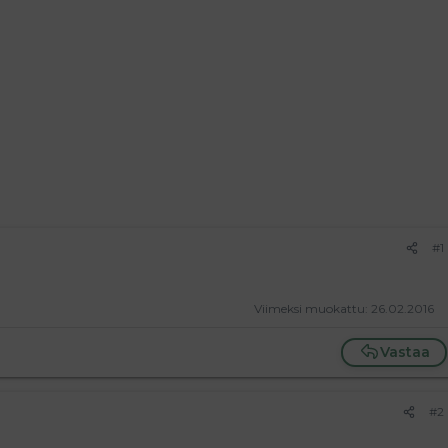
#1
Viimeksi muokattu:
26.02.2016
Vastaa
#2