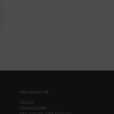
OTA YHTEYTTÄ
Toimitus
Palautelomake
Päätoimittaja: Erkki Meriluoto